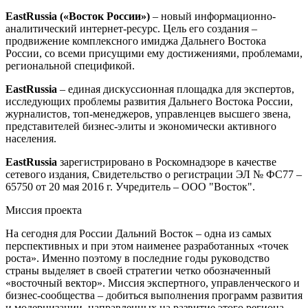
EastRussia («Восток России»)
– новый информационно-
аналитический интернет-ресурс. Цель его создания –
продвижение комплексного имиджа Дальнего Востока
России, со всеми присущими ему достижениями, проблемами,
региональной спецификой.
EastRussia
– единая дискуссионная площадка для экспертов,
исследующих проблемы развития Дальнего Востока России,
журналистов, топ-менеджеров, управленцев высшего звена,
представителей бизнес-элиты и экономически активного
населения.
EastRussia
зарегистрировано в Роскомнадзоре в качестве
сетевого издания, Свидетельство о регистрации ЭЛ № ФС77 –
65750 от 20 мая 2016 г. Учредитель – ООО "Восток".
Миссия проекта
На сегодня для России Дальний Восток – одна из самых
перспективных и при этом наименее разработанных «точек
роста». Именно поэтому в последние годы руководство
страны выделяет в своей стратегии четко обозначенный
«восточный вектор». Миссия экспертного, управленческого и
бизнес-сообщества – добиться выполнения программ развития
и модернизации, направленных на развитие этого региона.