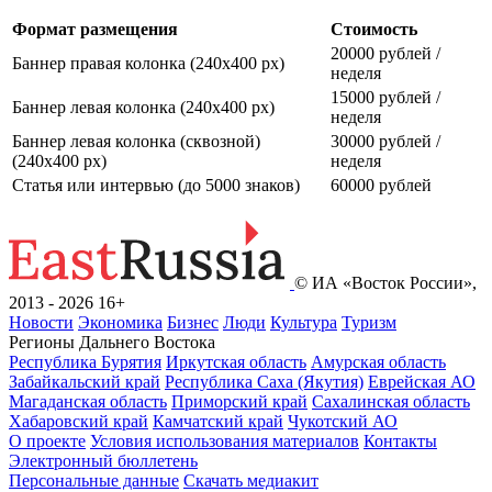
Формат размещения
Стоимость
20000 рублей /
Баннер правая колонка (240x400 px)
неделя
15000 рублей /
Баннер левая колонка (240x400 px)
неделя
Баннер левая колонка (сквозной)
30000 рублей /
(240x400 px)
неделя
Статья или интервью (до 5000 знаков)
60000 рублей
© ИА «Восток России»,
2013 - 2026
16+
Новости
Экономика
Бизнес
Люди
Культура
Туризм
Регионы Дальнего Востока
Республика Бурятия
Иркутская область
Амурская область
Забайкальский край
Республика Саха (Якутия)
Еврейская АО
Магаданская область
Приморский край
Сахалинская область
Хабаровский край
Камчатский край
Чукотский АО
О проекте
Условия использования материалов
Контакты
Электронный бюллетень
Персональные данные
Скачать медиакит