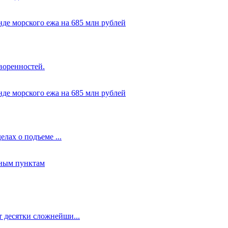
нде морского ежа на 685 млн рублей
воренностей.
нде морского ежа на 685 млн рублей
лах о подъеме ...
нным пунктам
 десятки сложнейши...