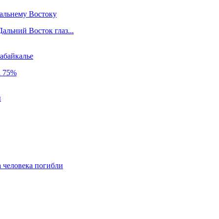
Дальнему Востоку
льний Восток глаз...
абайкалье
а 75%
ы
а человека погибли