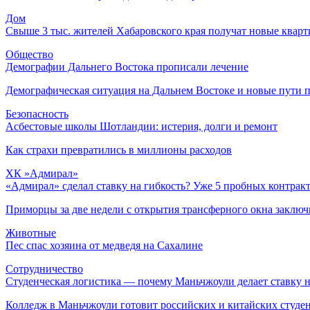
Дом
Свыше 3 тыс. жителей Хабаровского края получат новые квар
Общество
Демографии Дальнего Востока прописали лечение
Демографическая ситуация на Дальнем Востоке и новые пути 
Безопасность
Асбестовые школы Шотландии: истерия, долги и ремонт
Как страхи превратились в миллионы расходов
ХК »Адмирал»
«Адмирал» сделал ставку на гибкость? Уже 5 пробных контракт
Приморцы за две недели с открытия трансферного окна заключ
Животные
Пес спас хозяина от медведя на Сахалине
Сотрудничество
Студенческая логистика — почему Маньчжоули делает ставку 
Колледж в Маньчжоули готовит российских и китайских студент