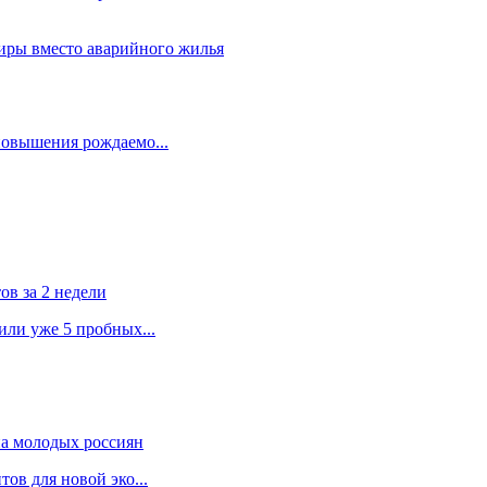
тиры вместо аварийного жилья
повышения рождаемо...
ов за 2 недели
или уже 5 пробных...
на молодых россиян
ов для новой эко...