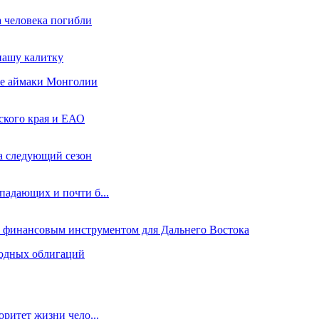
а человека погибли
нашу калитку
ые аймаки Монголии
ского края и ЕАО
а следующий сезон
падающих и почти б...
м финансовым инструментом для Дальнего Востока
родных облигаций
ритет жизни чело...