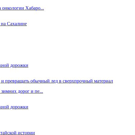
 онкологии Хабаро...
 на Сахалине
ежной дорожки
 и превращать обычный лед в сверхпрочный материал
зимних дорог и пе...
ежной дорожки
итайской истории