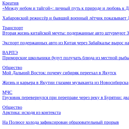
Креатив
«Между небом и тайгой»: личный путь к природе и любовь к 
Хабаровский режиссёр и бывший военный лётчик показывает Да
Транспорт
Вторая жизнь китайской мечты: подержанные авто штурмуют З
Экспорт подержанных авто из Китая через Забайкалье вырос н
ВАРПЭ
Приморские школьники будут получать блюда из местной рыб
Общество
Мой Дальний Восток: почему сибиряк переехал в Якутск
Жизнь и карьера в Якутии глазами музыканта из Новосибирска
МЧС
Грузовик перевернулся при переправе через реку в Бурятии: дв
Общество
Арктика: исходя из контекста
На Полюсе холода зафиксирован образовательный прорыв