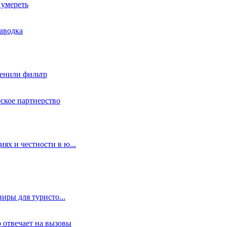
 умереть
аводка
менили фильтр
ское партнерство
х и честности в ю...
иры для туристо...
р отвечает на вызовы