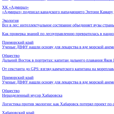
ХК «Адмирал»
«Адмирал» подписал канадского нападающего Энтони Камару д
Экология
Все в лес: интеллектуальное состязание объединяет вузы стран
Как проверка знаний по лесоуправлению превратилась в наци
Приморский край
Ученые ДВФУ нашли основу для лекарства в яде морской ане
Общество
Дальний Восток в портретах: капитан дальнего плавания Яко
От секстанта до GPS: взгляд камчатского капитана на мореплава
Приморский край
Ученые ДВФУ нашли основу для лекарства в яде морской ане
Общество
Неразделенный мусор Хабаровска
Логистика против экологии: как Хабаровск потерял проект по с
Хабаровский край