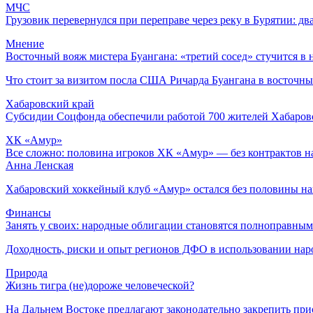
МЧС
Грузовик перевернулся при переправе через реку в Бурятии: дв
Мнение
Восточный вояж мистера Буангана: «третий сосед» стучится в 
Что стоит за визитом посла США Ричарда Буангана в восточн
Хабаровский край
Субсидии Соцфонда обеспечили работой 700 жителей Хабаров
ХК «Амур»
Все сложно: половина игроков ХК «Амур» — без контрактов н
Анна Ленская
Хабаровский хоккейный клуб «Амур» остался без половины на
Финансы
Занять у своих: народные облигации становятся полноправны
Доходность, риски и опыт регионов ДФО в использовании на
Природа
Жизнь тигра (не)дороже человеческой?
На Дальнем Востоке предлагают законодательно закрепить прио