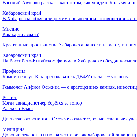
Василий Авченко рассказывает о том, как увидеть Колыму и не
Хабаровский край
В Хабаровске объявили режим повышенной готовности из‑за п
Мнение
Как карта ляжет?
Креативные пространства Хабаровска нанесли на карту и при
Хабаровский край
На Российско-Китайском форуме в Хабаровске обсудят космиче
Профессия
Камни не лгут. Как преподаватель ДВФУ стала геммологом
Геммолог Анфиса Оськина — о драгоценных камнях, инвестиция
Регион
Когда авиадиспетчер берётся за топор
Алексей Елаш
Диспетчер аэропорта в Охотске создает суровые северные сувен
Медицина
Дорогие лекарства и новая техника: как хабаровский онкоцент