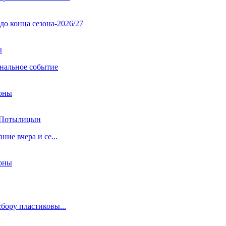
о конца сезона-2026/27
ы
ональное событие
моны
в Потылицын
ние вчера и се...
моны
бору пластиковы...