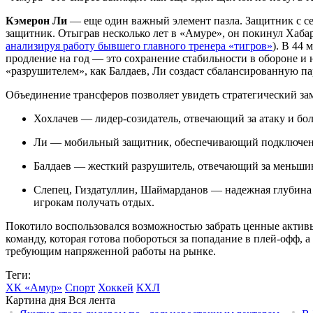
Кэмерон Ли
— еще один важный элемент пазла. Защитник с 
защитник. Отыграв несколько лет в «Амуре», он покинул Хабар
анализируя работу бывшего главного тренера «тигров»
). В 44
продление на год — это сохранение стабильности в обороне и 
«разрушителем», как Балдаев, Ли создаст сбалансированную пар
Объединение трансферов позволяет увидеть стратегический за
Хохлачев — лидер-созидатель, отвечающий за атаку и бо
Ли — мобильный защитник, обеспечивающий подключени
Балдаев — жесткий разрушитель, отвечающий за меньшин
Слепец, Гиздатуллин, Шаймарданов — надежная глубина 
игрокам получать отдых.
Покотило воспользовался возможностью забрать ценные активы
команду, которая готова побороться за попадание в плей-офф,
требующим напряженной работы на рынке.
Теги:
ХК «Амур»
Спорт
Хоккей
КХЛ
Картина дня
Вся лента