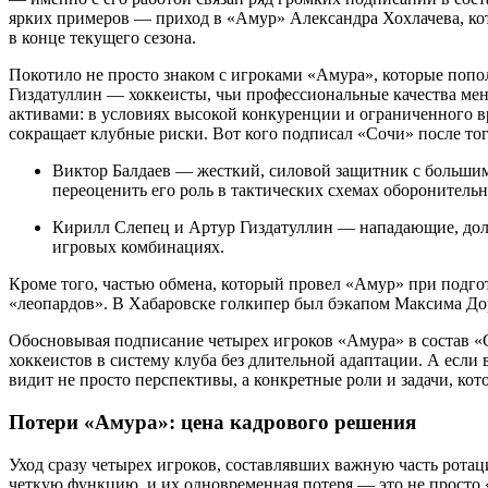
ярких примеров — приход в «Амур» Александра Хохлачева, кото
в конце текущего сезона.
Покотило не просто знаком с игроками «Амура», которые попол
Гиздатуллин — хоккеисты, чьи профессиональные качества мен
активами: в условиях высокой конкуренции и ограниченного в
сокращает клубные риски. Вот кого подписал «Сочи» после тог
Виктор Балдаев — жесткий, силовой защитник с большим
переоценить его роль в тактических схемах оборонитель
Кирилл Слепец и Артур Гиздатуллин — нападающие, долг
игровых комбинациях.
Кроме того, частью обмена, который провел «Амур» при подгот
«леопардов». В Хабаровске голкипер был бэкапом Максима Дор
Обосновывая подписание четырех игроков «Амура» в состав «С
хоккеистов в систему клуба без длительной адаптации. А если
видит не просто перспективы, а конкретные роли и задачи, ко
Потери «Амура»: цена кадрового решения
Уход сразу четырех игроков, составлявших важную часть ротац
четкую функцию, и их одновременная потеря — это не просто «