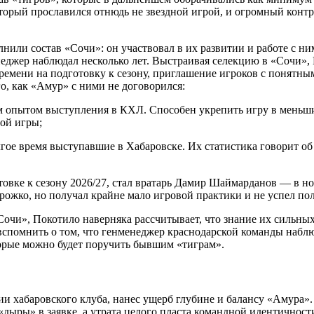
рый прославился отнюдь не звездной игрой, и огромный контрак
нили состав «Сочи»: он участвовал в их развитии и работе с н
еджер наблюдал несколько лет. Выстраивая селекцию в «Сочи»,
ремени на подготовку к сезону, приглашение игроков с понятн
о, как «Амур» с ними не договорился:
 опытом выступления в КХЛ. Способен укрепить игру в меньши
ной игры;
ое время выступавшие в Хабаровске. Их статистика говорит о
овке к сезону 2026/27, стал вратарь Дамир Шаймарданов — в но
ожко, но получал крайне мало игровой практики и не успел по
очи», Покотило наверняка рассчитывает, что знание их сильных
 вспомнить о том, что генменеджер краснодарской команды набл
торые можно будет поручить бывшим «тиграм».
ии хабаровского клуба, нанес ущерб глубине и балансу «Амура»
дыры» в заявке, а утрата целого пласта командной идентичност