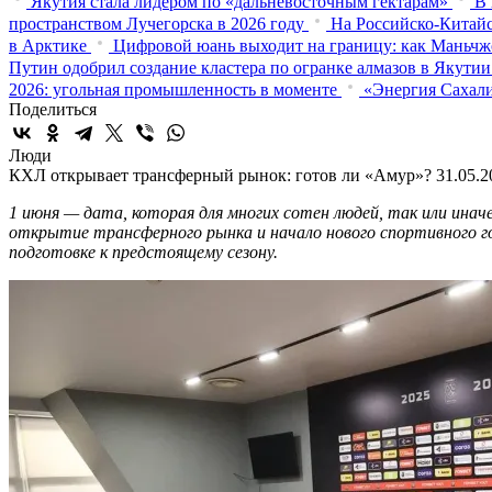
Якутия стала лидером по «дальневосточным гектарам»
В 
пространством Лучегорска в 2026 году
На Российско-Китайс
в Арктике
Цифровой юань выходит на границу: как Маньчж
Путин одобрил создание кластера по огранке алмазов в Якутии
2026: угольная промышленность в моменте
«Энергия Сахали
Поделиться
Люди
КХЛ открывает трансферный рынок: готов ли «Амур»?
31.05.2
1 июня — дата, которая для многих сотен людей, так или инач
открытие трансферного рынка и начало нового спортивного год
подготовке к предстоящему сезону.