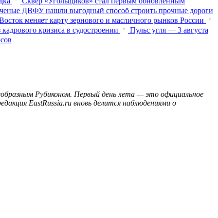
дка
Сквер «Угольщиков» стал первым обновленным
ченые ДВФУ нашли выгодный способ строить прочные дороги
Восток меняет карту зернового и масличного рынков России
 кадрового кризиса в судостроении
Пульс угля — 3 августа
осов
воеобразным Рубиконом. Первый день лета — это официальное
дакция EastRussia.ru вновь делится наблюдениями о