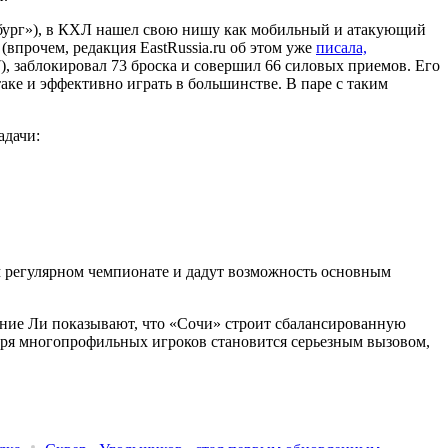
бург»), в КХЛ нашел свою нишу как мобильный и атакующий
впрочем, редакция EastRussia.ru об этом уже
писала,
7), заблокировал 73 броска и совершил 66 силовых приемов. Его
аке и эффективно играть в большинстве. В паре с таким
адачи:
м регулярном чемпионате и дадут возможность основным
ение Ли показывают, что «Сочи» строит сбалансированную
теря многопрофильных игроков становится серьезным вызовом,