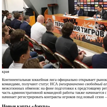
края
Континентальная хоккейная лига официально открывает рынок 
командами, получают статус НСА
(неограниченно свободный аг
межсезонных обменов: на фоне подготовки к предстоящему ре
часть административной командной работы также начинается с
начинает регистрировать контракты игроков под новый сезон — 
Новые карты «Амура»