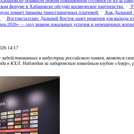
Хабаровске объявили режим повышенной готовности из‑за паво
ком форуме в Хабаровске обсудят космическое партнерство
У
оули ломает барьеры трансграничных платежей
Как Дальний 
Востокгосплан: Дальний Восток ищет решения для выхода из
на-2026» — под знаком локальных успехов и нерешенных вопр
026 14:17
е задействованных в индустрии российского хоккея, является с
а в КХЛ. Наблюдая за хабаровским хоккейным клубом «Амур», ре