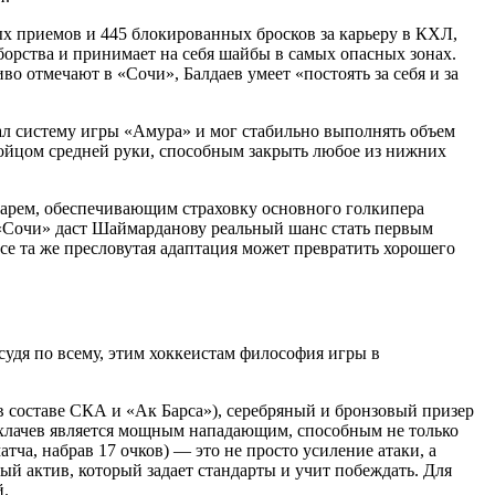
х приемов и 445 блокированных бросков за карьеру в КХЛ,
орства и принимает на себя шайбы в самых опасных зонах.
о отмечают в «Сочи», Балдаев умеет «постоять за себя и за
ал систему игры «Амура» и мог стабильно выполнять объем
ойцом средней руки, способным закрыть любое из нижних
тарем, обеспечивающим страховку основного голкипера
«Сочи» даст Шаймарданову реальный шанс стать первым
се та же пресловутая адаптация может превратить хорошего
удя по всему, этим хоккеистам философия игры в
в составе СКА и «Ак Барса»), серебряный и бронзовый призер
охлачев является мощным нападающим, способным не только
тча, набрав 17 очков) — это не просто усиление атаки, а
й актив, который задает стандарты и учит побеждать. Для
й.