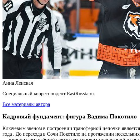
Анна Ленская
Специальный корреспондент EastRussia.ru
Все материалы автора
Кадровый фундамент: фигура Вадима Покотило
Ключевым звеном в построении трансферной цепочки является
года . До перехода в Сочи Покотило на протяжении нескольких
— именно с его работой связан ряд громких подписаний в со