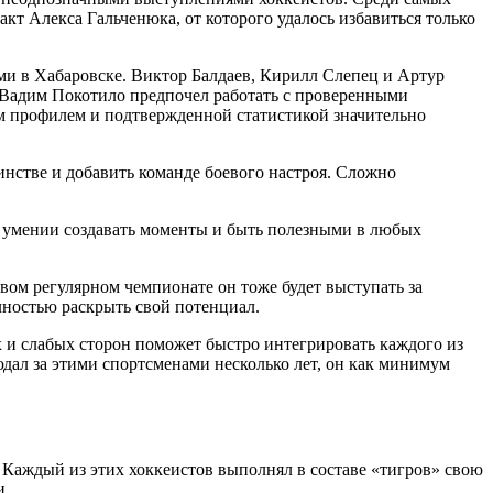
т Алекса Гальченюка, от которого удалось избавиться только
ими в Хабаровске. Виктор Балдаев, Кирилл Слепец и Артур
 Вадим Покотило предпочел работать с проверенными
ым профилем и подтвержденной статистикой значительно
нстве и добавить команде боевого настроя. Сложно
б умении создавать моменты и быть полезными в любых
вом регулярном чемпионате он тоже будет выступать за
лностью раскрыть свой потенциал.
 и слабых сторон поможет быстро интегрировать каждого из
юдал за этими спортсменами несколько лет, он как минимум
. Каждый из этих хоккеистов выполнял в составе «тигров» свою
и.