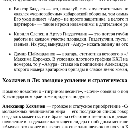
Виктор Балдаев — это, пожалуй, самая чувствительная 
являлся «чернорабочим» хабаровской обороны, тем самы
Его уход лишает «Амур» не просто защитника, а целого п
партнеров» — такие игроки незаменимы в длительном ре
Кирилл Слепец и Артур Гиздатуллин — это потеря глубин
работы на каждом участке площадки. Гиздатуллин, пуст
звеньев. Их уход вынуждает «Амур» искать замену на отк
Дамир Шаймарданов — вратарь, статистика которого в «
Максима Дорожко. В условиях плотного графика КХЛ на
номером, то у «Амура» ставка на подписание Александра
второго номера вратарской бригады в слабое звено коман
Хохлачев и Ли: звездное усиление и стратегическ
Помимо новостей о «тигрином десанте», «Сочи» объявил о под
Краснодарском крае тоже придется по душе.
Александр Хохлачев
— громкое и статусное приобретение «Со
молодежных чемпионатов мира — его послужной список говори
создавать моменты, но и брать на себя ответственность в решаю
появление в раздевалке настоящего лидера с победным ментали
«Амура» это скорее выглядит как еще один щелчок по носу: в