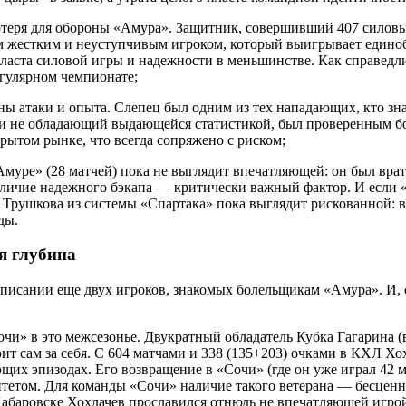
потеря для обороны «Амура». Защитник, совершивший 407 силовы
м жестким и неуступчивым игроком, который выигрывает единоб
ласта силовой игры и надежности в меньшинстве. Как справедлив
гулярном чемпионате;
ы атаки и опыта. Слепец был одним из тех нападающих, кто зн
ь и не обладающий выдающейся статистикой, был проверенным б
рытом рынке, что всегда сопряжено с риском;
Амуре» (28 матчей) пока не выглядит впечатляющей: он был вра
личие надежного бэкапа — критически важный фактор. И если 
 Трушкова из системы «Спартака» пока выглядит рискованной: в
ды.
ая глубина
писании еще двух игроков, знакомых болельщикам «Амура». И, с
чи» в это межсезонье. Двукратный обладатель Кубка Гагарина (
т сам за себя. С 604 матчами и 338 (135+203) очками в КХЛ Х
щих эпизодах. Его возвращение в «Сочи» (где он уже играл 42 ма
тетом. Для команды «Сочи» наличие такого ветерана — бесценны
 Хабаровске Хохлачев прославился отнюдь не впечатляющей игро