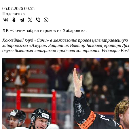
05.07.2026 09:55
Поделиться
ХК «Сочи» забрал игроков из Хабаровска.
Хоккейный клуб «Сочи» в межсезонье провел целенаправленную
хабаровского «Амура». Защитник Виктор Балдаев, вратарь Дам
двумя бывшими «тиграми» продлили контракты. Редакция EastRu