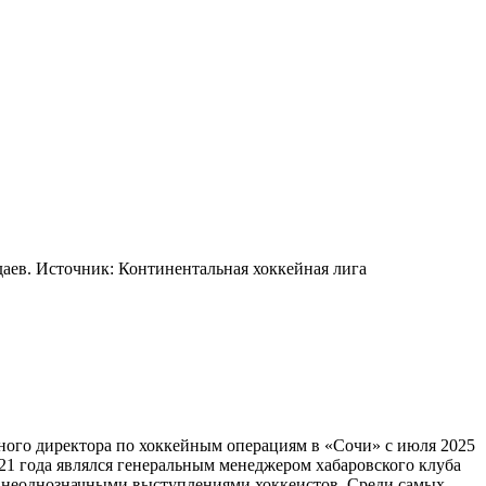
аев. Источник: Континентальная хоккейная лига
ного директора по хоккейным операциям в «Сочи» с июля 2025
021 года являлся генеральным менеджером хабаровского клуба
ум неоднозначными выступлениями хоккеистов. Среди самых