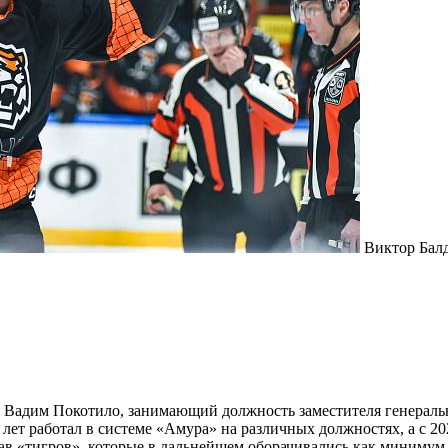
Виктор Балд
 Вадим Покотило, занимающий должность заместителя генераль
 лет работал в системе «Амура» на различных должностях, а с 2
став «тигров», которые в дальнейшем оборачивались как миним