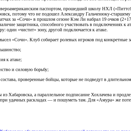
североамериканским паспортом, прошедший школу НХЛ («Питтс
овск, потому что не подошел Александру Гальченюку-старшему (
 матчах за «Сочи» в прошлом сезоне Кэм Ли набрал 19 очков (2+1
наличие защитника, способного участвовать в подключениях к ат
у: один «чистит» зону, другой подключается к атаке.
мысел «Сочи». Клуб собирает ролевых игроков под конкретные з
льшинство;
я к атаке;
ство и силовую борьбу;
состава, проверенные бойцы, которые не подведут в длительно
 из Хабаровска, а параллельное подписание Хохлачева и продл
 а при удачных раскладах — и пошуметь там. Для «Амура» же по