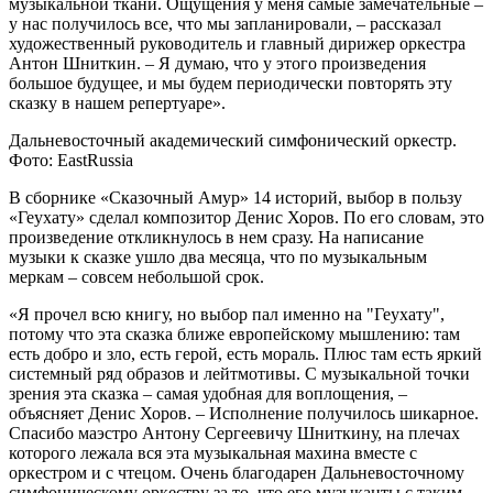
музыкальной ткани. Ощущения у меня самые замечательные –
у нас получилось все, что мы запланировали, – рассказал
художественный руководитель и главный дирижер оркестра
Антон Шниткин. – Я думаю, что у этого произведения
большое будущее, и мы будем периодически повторять эту
сказку в нашем репертуаре».
Дальневосточный академический симфонический оркестр.
Фото: EastRussia
В сборнике «Сказочный Амур» 14 историй, выбор в пользу
«Геухату» сделал композитор Денис Хоров. По его словам, это
произведение откликнулось в нем сразу. На написание
музыки к сказке ушло два месяца, что по музыкальным
меркам – совсем небольшой срок.
«Я прочел всю книгу, но выбор пал именно на "Геухату",
потому что эта сказка ближе европейскому мышлению: там
есть добро и зло, есть герой, есть мораль. Плюс там есть яркий
системный ряд образов и лейтмотивы. С музыкальной точки
зрения эта сказка – самая удобная для воплощения, –
объясняет Денис Хоров. – Исполнение получилось шикарное.
Спасибо маэстро Антону Сергеевичу Шниткину, на плечах
которого лежала вся эта музыкальная махина вместе с
оркестром и с чтецом. Очень благодарен Дальневосточному
симфоническому оркестру за то, что его музыканты с таким