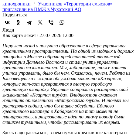
кинохроники
Участников «Территории смыслов»
пригласили на ПМЖ в Чукотский АО
Поделиться
Люди
Как карта ляжет?
27.07.2026 12:00
Пару лет назад я получала образование в сфере управления
креативными пространствами. На одной из модных и дорогих
площадок в Москве собрали представителей творческой
индустрии Дальнего Востока и стали учить управлять
креативными кластерами. Мы, хабаровчане, тоже хотели
учится управлять, было бы чем. Оказалось, нечем. Ребята из
Благовещенска с жаром обсуждали какие-то «Казармы»,
которые вот-вот превратятся в главную городскую
креативную площадку. Якутяне собирались расширять свой
знаменитый «Квартал труда». Владивосток смаковал
концепцию обновленного «Матросского клуба». И только мы
растерянно гадали, что бы такое обсудить. Единого
креативного кластера в Хабаровске на тот момент не
планировалось, а разрозненные идеи по этому поводу были
слишком туманными, чтобы рассматривать их всерьез.
Здесь надо рассказать, зачем нужны креативные кластеры и