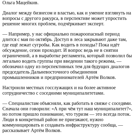
Ольга Мацейкив.
Диалог между бизнесом и властью, как и умение взглянуть на
вопросы с другого ракурса, в перспективе может упростить
решение многих проблем, подчёркивает эксперт.
— Например, у нас официально пожароопасный период
длится с мая по октябрь. Доступ в леса закрывают даже там,
где ещё лежат сугробы. Как водить в походы? Пока идёт
обсуждение, сезон проходит. И вопрос ведь не в снятии
ограничений, а в выработке регламента, который позволил бы
легально водить группы при введении такого режима, —
обозначил одну из перспективных тем для будущих диалогов
председатель Дальневосточного объединения
промышленников и предпринимателей Артём Волков.
Настроили местных госслужащих и на более активное
сотрудничество с соседними муниципалитетами.
— Специалистам объясняли, как работать в связке с соседями.
Сначала они говорили: «А при чём тут наш муниципалитет?»,
но потом пришло понимание, что туризм — это всегда поток.
Люди в конкретный район не приезжают, нужно
коммуницировать и создавать инфраструктуру сообща, —
рассказывает Артём Волков.