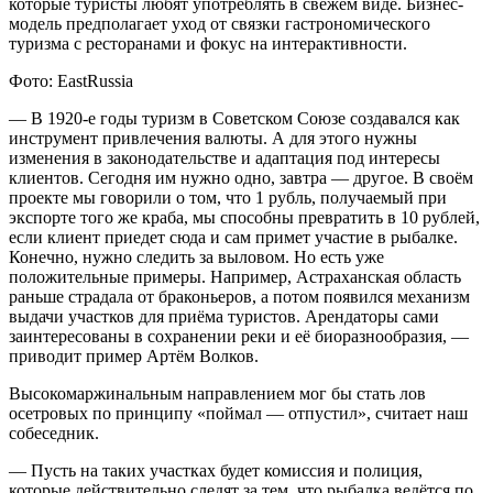
которые туристы любят употреблять в свежем виде. Бизнес-
модель предполагает уход от связки гастрономического
туризма с ресторанами и фокус на интерактивности.
Фото: EastRussia
— В 1920-е годы туризм в Советском Союзе создавался как
инструмент привлечения валюты. А для этого нужны
изменения в законодательстве и адаптация под интересы
клиентов. Сегодня им нужно одно, завтра — другое. В своём
проекте мы говорили о том, что 1 рубль, получаемый при
экспорте того же краба, мы способны превратить в 10 рублей,
если клиент приедет сюда и сам примет участие в рыбалке.
Конечно, нужно следить за выловом. Но есть уже
положительные примеры. Например, Астраханская область
раньше страдала от браконьеров, а потом появился механизм
выдачи участков для приёма туристов. Арендаторы сами
заинтересованы в сохранении реки и её биоразнообразия, —
приводит пример Артём Волков.
Высокомаржинальным направлением мог бы стать лов
осетровых по принципу «поймал — отпустил», считает наш
собеседник.
— Пусть на таких участках будет комиссия и полиция,
которые действительно следят за тем, что рыбалка ведётся по