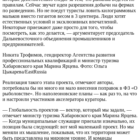
правилам. Сейчас звучат идеи разрешения добычи на фермах
по разведению. Но не поедут туристы ловить килограммовых
мальков вместо гигантов весом в 3 центнера. Люди хотят
естественных условий и эксклюзивных впечатлений.
Некоторые приезжают даже просто для того, чтобы
посмотреть, как это делается, — аргументирует председатель
Дальневосточного объединения промышленников и
предпринимателей.
Никита Трофимов, гендиректор Агентства развития
профессиональных квалификаций и министр туризма
Хабаровского края Марина Ярцева. Фото: Ольга
Цыкарева/EastRussia
Реализация такого этапа проекта, отмечают авторы,
потребовала бы ни много ни мало внесения поправок в ФЗ «О
рыболовстве». Но наполеоновские планы — как раз то, на что
и настроили участников акселератора кураторы.
— Глобальность проектов — вектор, который мы задали, —
отмечает министр туризма Хабаровского края Марина Ярцева.
— Когда муниципальные служащие приехали изначально, их
позиция была следующей: вот мой маленький проект. Но мы
меняли их мышление, показывая, что их территория может
быть представлена на мировом уровне. И команды