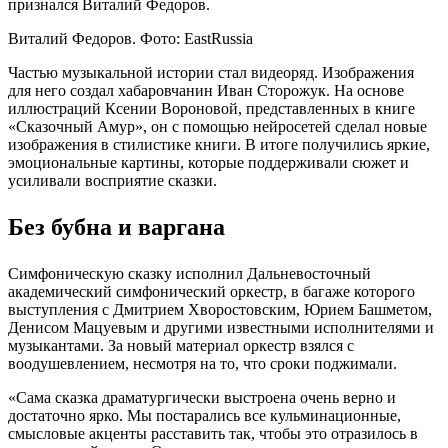
признался Виталий Федоров.
Виталий Федоров. Фото: EastRussia
Частью музыкальной истории стал видеоряд. Изображения
для него создал хабаровчанин Иван Сторожук. На основе
иллюстраций Ксении Вороновой, представленных в книге
«Сказочный Амур», он с помощью нейросетей сделал новые
изображения в стилистике книги. В итоге получились яркие,
эмоциональные картины, которые поддерживали сюжет и
усиливали восприятие сказки.
Без бубна и варгана
Симфоническую сказку исполнил Дальневосточный
академический симфонический оркестр, в багаже которого
выступления с Дмитрием Хворостовским, Юрием Башметом,
Денисом Мацуевым и другими известными исполнителями и
музыкантами. За новый материал оркестр взялся с
воодушевлением, несмотря на то, что сроки поджимали.
«Сама сказка драматургически выстроена очень верно и
достаточно ярко. Мы постарались все кульминационные,
смысловые акценты расставить так, чтобы это отразилось в