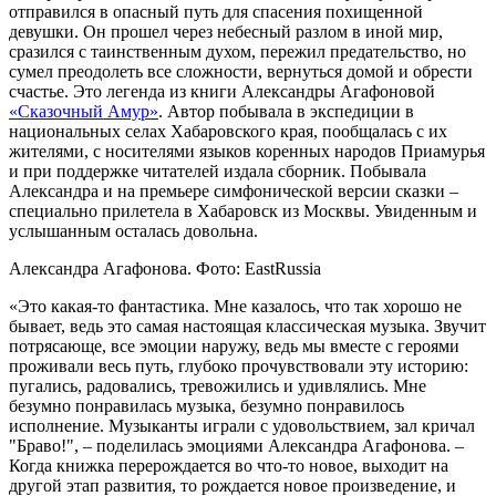
отправился в опасный путь для спасения похищенной
девушки. Он прошел через небесный разлом в иной мир,
сразился с таинственным духом, пережил предательство, но
сумел преодолеть все сложности, вернуться домой и обрести
счастье. Это легенда из книги Александры Агафоновой
«Сказочный Амур»
. Автор побывала в экспедиции в
национальных селах Хабаровского края, пообщалась с их
жителями, с носителями языков коренных народов Приамурья
и при поддержке читателей издала сборник. Побывала
Александра и на премьере симфонической версии сказки –
специально прилетела в Хабаровск из Москвы. Увиденным и
услышанным осталась довольна.
Александра Агафонова. Фото: EastRussia
«Это какая-то фантастика. Мне казалось, что так хорошо не
бывает, ведь это самая настоящая классическая музыка. Звучит
потрясающе, все эмоции наружу, ведь мы вместе с героями
проживали весь путь, глубоко прочувствовали эту историю:
пугались, радовались, тревожились и удивлялись. Мне
безумно понравилась музыка, безумно понравилось
исполнение. Музыканты играли с удовольствием, зал кричал
"Браво!", – поделилась эмоциями Александра Агафонова. –
Когда книжка перерождается во что-то новое, выходит на
другой этап развития, то рождается новое произведение, и