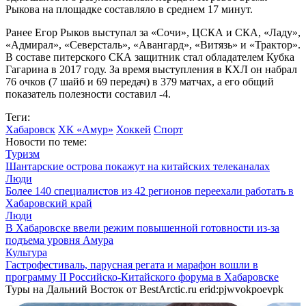
Рыкова на площадке составляло в среднем 17 минут.
Ранее Егор Рыков выступал за «Сочи», ЦСКА и СКА, «Ладу»,
«Адмирал», «Северсталь», «Авангард», «Витязь» и «Трактор».
В составе питерского СКА защитник стал обладателем Кубка
Гагарина в 2017 году. За время выступления в КХЛ он набрал
76 очков (7 шайб и 69 передач) в 379 матчах, а его общий
показатель полезности составил -4.
Теги:
Хабаровск
ХК «Амур»
Хоккей
Спорт
Новости по теме:
Туризм
Шантарские острова покажут на китайских телеканалах
Люди
Более 140 специалистов из 42 регионов переехали работать в
Хабаровский край
Люди
В Хабаровске ввели режим повышенной готовности из-за
подъема уровня Амура
Культура
Гастрофестиваль, парусная регата и марафон вошли в
программу II Российско-Китайского форума в Хабаровске
Туры на Дальний Восток от BestArctic.ru
erid:pjwvokpoevpk