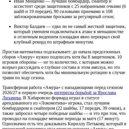
Иван Мищенко — лучший бомбардир, снайпер и
ассистент среди защитников с 25 набранными очками (6
шайб и 19 передач), 90 силовыми приемами и 108
заблокированными бросками за регулярный сезон;
Виктор Балдаев — едва ли не самый жесткий защитник,
который умением подключаться к атаке в меньшинстве
и отличным видением площадки явно перекрыл свой
клубный рекорд по штрафным минутам.
Простая математика подсказывает: до начала предсезонных
сборов «Амуру» нужно подписать хотя бы 8 защитников. 10
игроков обороны — не то количество, с которым можно
всерьез рассуждать о глубине состава в этом амплуа, но это
позволит обеспечить хотя бы минимальную ротацию в случае
травм по ходу сезона.
Трансферная работа «Амура» с нападающими перед сезоном
2026/27 в первую очередь
интересна борьбой за Ярослава
Лихачева
. В Хабаровске форвард играл в статусе
арендованного из «Локомотива» игрока, стал лучшим
бомбардиром и снайпером (22 шайбы, 17 передач, 39 очков), а
также забросил четыре победные шайбы — и это при том, что
проводил на площадке меньше периода за матч (17 минут).
Однозначно есть что доказывать Кириллу Петькову, который в
прошедшей регулярке стал вторым игроком «Амура» по