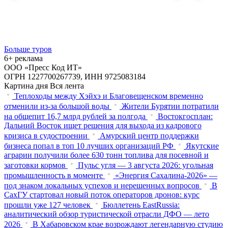
Больше туров
6+ реклама
ООО «Пресс Код ИТ»
ОГРН 1227700267739, ИНН 9725083184
Картина дня
Вся лента
Теплоходы между Хэйхэ и Благовещенском временно
отменили из-за большой воды
Жители Бурятии потратили
на общепит 16,7 млрд рублей за полгода
Востокгосплан:
Дальний Восток ищет решения для выхода из кадрового
кризиса в судостроении
Амурский центр поддержки
бизнеса попал в топ 10 лучших организаций РФ
Якутские
аграрии получили более 630 тонн топлива для посевной и
заготовки кормов
Пульс угля — 3 августа 2026: угольная
промышленность в моменте
«Энергия Сахалина-2026» —
под знаком локальных успехов и нерешенных вопросов
В
СахГУ стартовал новый поток операторов дронов: курс
прошли уже 127 человек
Бюллетень EastRussia:
аналитический обзор туристической отрасли ДФО — лето
2026
В Хабаровском крае возрождают легендарную студию