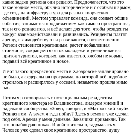
какие задачи региона они решают. Предполагается, что это
такое модное место, обычно историческое и с особым шармом,
где создана инфраструктура для разных творческих
объединений. Местом управляет команда, она создает общие
события, занимается продвижением как самого пространства,
так и его резидентов, и всё делает для того, чтобы резиденты
вокруг взаимодействовали и развивались. Резиденты платят
аренду, взаимодействуют и развиваются, соответственно.
Регион становится креативным, растет добавленная
стоимость, сокращается отток молодежи и увеличивается
приток туристов, которых, как известно, хлебом не корми,
подавай всё креативное и новое.
И вот такого прекрасного места в Хабаровске запланировано
не было, а федеральная программа, по которой всё подобное
строилось и расширялось у соседей, незаметно прошла мимо
нас.
Потом я разговорилась с потенциальным резидентом
креативного кластера из Владивостока, лидером мнений и
надеждой сообщества. «Зовут, говорит, в «Матросский клуб».
Резидентом. А зачем я туда пойду? Здесь я ремонт уже сделал
под себя. Аренда у меня дешевле. Заказчики привыкли. Так
что понаблюдаю пока». И действительно, задумалась я.
Человек уже сделал свое креативное пространство, душу