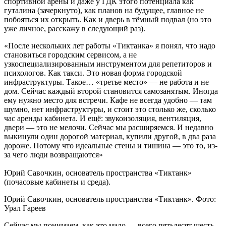
спортивной арены и даже у ГДК этого потенциала как
гуталина (зачеркнуто), как планов на будущее, главное не
побояться их открыть. Как и дверь в тёмный подвал (но это
уже личное, расскажу в следующий раз).
«После нескольких лет работы «Тиктанка» я понял, что надо
становиться городским сервисом, а не
узкоспециализированным инструментом для репетиторов и
психологов. Как такси. Это новая форма городской
инфраструктуры. Такое… «третье место» — не работа и не
дом. Сейчас каждый второй становится самозанятым. Иногда
ему нужно место для встречи. Кафе не всегда удобно — там
шумно, нет инфраструктуры, и стоит это столько же, сколько
час аренды кабинета. И ещё: звукоизоляция, вентиляция,
двери — это не мелочи. Сейчас мы расширяемся. И недавно
выкинули один дорогой материал, купили другой, в два раза
дороже. Потому что идеальные стены и тишина — это то, из-
за чего люди возвращаются»
Юрий Савочкин, основатель пространства «Тиктанк»
(почасовые кабинеты и среда).
Юрий Савочкин, основатель пространства «Тиктанк». Фото:
Урал Гареев
Сейчас мы понимаем, как это мало — всего пятьдесят шесть