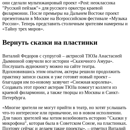
они сделали мультижанровый проект «Post: неоклассика
"Русский пейзаж"» для русского оркестра краевой
филармонии. После премьеры на Дальнем Востоке проект
презентовали в Москве на Всероссийском фестивале «Музыка
России». Теперь представить столичным зрителям намерены и
«Тайну трех миров».
Вернуть сказки на пластинки
Виталий Федоров с супругой – актрисой ТЮЗа Анастасией
Дымниной озвучили все истории «Сказочного Амура».
Послушать аудиокнигу можно на сайте театра.
Вдохновившись этим опытом, актеры решили продолжить
практику записи сказок и уже готовят новый проект –
благодаря им по-новому зазвучит «Снежная королева».
Создавать этот проект актерам ТЮЗа помогут коллеги из
краевой филармонии, а также творцы из Москвы и Санкт-
Петербурга.
«Многие зрители не могут прийти в театр, но хотят услышать
что-то интересное или привычное, но в новом исполнении.
Для таких зрителей мы хотим возобновить историю "Сказки у
микрофона", которая была в Советском Союзе, на пластинках.
Поэтому сейчас и делаем такие проекты», – отметил Виталий