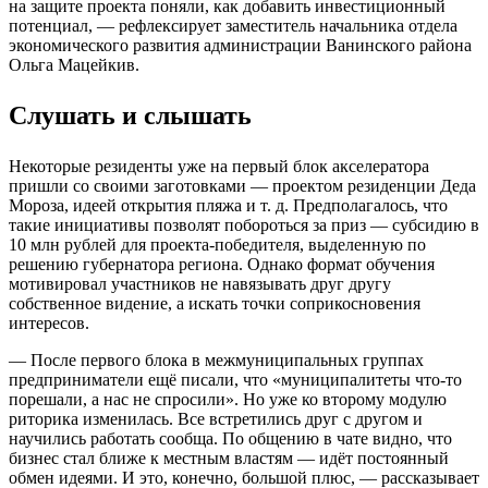
на защите проекта поняли, как добавить инвестиционный
потенциал, — рефлексирует заместитель начальника отдела
экономического развития администрации Ванинского района
Ольга Мацейкив.
Слушать и слышать
Некоторые резиденты уже на первый блок акселератора
пришли со своими заготовками — проектом резиденции Деда
Мороза, идеей открытия пляжа и т. д. Предполагалось, что
такие инициативы позволят побороться за приз — субсидию в
10 млн рублей для проекта-победителя, выделенную по
решению губернатора региона. Однако формат обучения
мотивировал участников не навязывать друг другу
собственное видение, а искать точки соприкосновения
интересов.
— После первого блока в межмуниципальных группах
предприниматели ещё писали, что «муниципалитеты что-то
порешали, а нас не спросили». Но уже ко второму модулю
риторика изменилась. Все встретились друг с другом и
научились работать сообща. По общению в чате видно, что
бизнес стал ближе к местным властям — идёт постоянный
обмен идеями. И это, конечно, большой плюс, — рассказывает