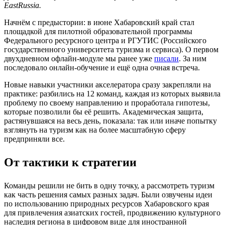
EastRussia.
Начнём с предыстории: в июне Хабаровский край стал
площадкой для пилотной образовательной программы
Федерального ресурсного центра и РГУТИС (Российского
государственного университета туризма и сервиса). О первом
двухдневном офлайн-модуле мы ранее уже
писали
. За ним
последовало онлайн-обучение и ещё одна очная встреча.
Новые навыки участники акселератора сразу закрепляли на
практике: разбились на 12 команд, каждая из которых выявила
проблему по своему направлению и проработала гипотезы,
которые позволили бы её решить. Академическая защита,
растянувшаяся на весь день, показала: так или иначе попытку
взглянуть на туризм как на более масштабную сферу
предприняли все.
От тактики к стратегии
Команды решили не бить в одну точку, а рассмотреть туризм
как часть решения самых разных задач. Были озвучены идеи
по использованию природных ресурсов Хабаровского края
для привлечения азиатских гостей, продвижению культурного
наследия региона в цифровом виде для иностранной