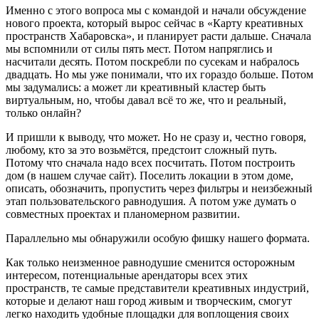
Именно с этого вопроса мы с командой и начали обсуждение
нового проекта, который вырос сейчас в «Карту креативных
пространств Хабаровска», и планирует расти дальше. Сначала
мы вспомнили от силы пять мест. Потом напряглись и
насчитали десять. Потом поскребли по сусекам и набралось
двадцать. Но мы уже понимали, что их гораздо больше. Потом
мы задумались: а может ли креативный кластер быть
виртуальным, но, чтобы давал всё то же, что и реальный,
только онлайн?
И пришли к выводу, что может. Но не сразу и, честно говоря,
любому, кто за это возьмётся, предстоит сложный путь.
Потому что сначала надо всех посчитать. Потом построить
дом (в нашем случае сайт). Поселить локации в этом доме,
описать, обозначить, пропустить через фильтры и неизбежный
этап пользовательского равнодушия. А потом уже думать о
совместных проектах и планомерном развитии.
Параллельно мы обнаружили особую фишку нашего формата.
Как только неизменное равнодушие сменится осторожным
интересом, потенциальные арендаторы всех этих
пространств, те самые представители креативных индустрий,
которые и делают наш город живым и творческим, смогут
легко находить удобные площадки для воплощения своих