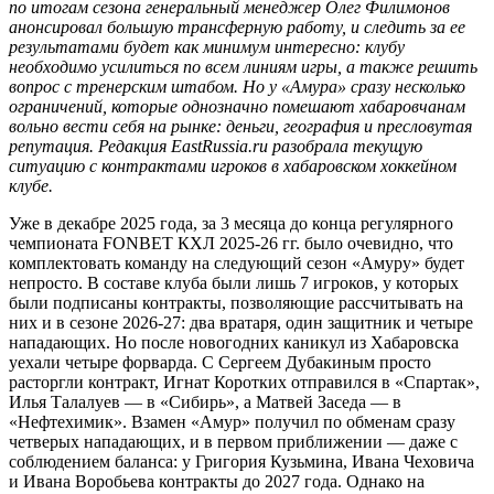
по итогам сезона генеральный менеджер Олег Филимонов
анонсировал большую трансферную работу, и следить за ее
результатами будет как минимум интересно: клубу
необходимо усилиться по всем линиям игры, а также решить
вопрос с тренерским штабом. Но у «Амура» сразу несколько
ограничений, которые однозначно помешают хабаровчанам
вольно вести себя на рынке: деньги, география и пресловутая
репутация. Редакция EastRussia.ru разобрала текущую
ситуацию с контрактами игроков в хабаровском хоккейном
клубе.
Уже в декабре 2025 года, за 3 месяца до конца регулярного
чемпионата FONBET КХЛ 2025-26 гг. было очевидно, что
комплектовать команду на следующий сезон «Амуру» будет
непросто. В составе клуба были лишь 7 игроков, у которых
были подписаны контракты, позволяющие рассчитывать на
них и в сезоне 2026-27: два вратаря, один защитник и четыре
нападающих. Но после новогодних каникул из Хабаровска
уехали четыре форварда. С Сергеем Дубакиным просто
расторгли контракт, Игнат Коротких отправился в «Спартак»,
Илья Талалуев — в «Сибирь», а Матвей Заседа — в
«Нефтехимик». Взамен «Амур» получил по обменам сразу
четверых нападающих, и в первом приближении — даже с
соблюдением баланса: у Григория Кузьмина, Ивана Чеховича
и Ивана Воробьева контракты до 2027 года. Однако на