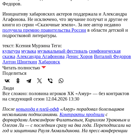
Федоров.
Инициативу хабаровских актеров поддержала и Александра
Агафонова. Не исключено, что звучание получат и другие ее
книги из серии «Сказочные земли». За нее автор недавно
получила премию правительства России
в области детской и
подростковой литературы.
текст: Ксения Мурзина
Теги:
культура
музыка
музыкальный фестиваль
симфоническая
сказка
Александра Агафонова
Денис Хоров
Виталий Федоров
Антон Шниткин
Хабаровск
Читать полностью
Поделиться
Люди
Все сложно: половина игроков ХК «Амур» — без контрактов
на следующий сезон
12.04.2026 13:30
После
невыхода в плей-офф
«Амур» порадовал болельщиков
несколькими подписаниями.
Контракты продлили
с
форвардами Александром Филатьевым, Кириллом Ураковым и
Олегом Ли — с последним сразу на два года. Переподписали на
год и защитника Рауля Акмальдинова. На пресс-конференции