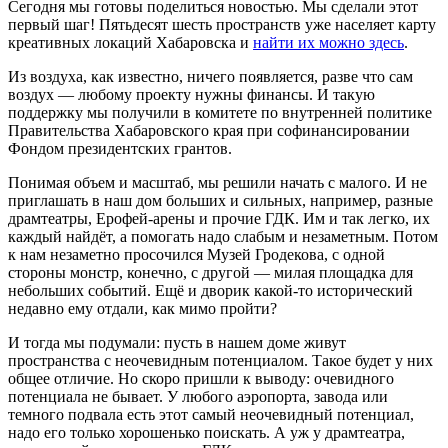
Сегодня мы готовы поделиться новостью. Мы сделали этот
первый шаг! Пятьдесят шесть пространств уже населяет карту
креативных локаций Хабаровска и
найти их можно здесь
.
Из воздуха, как известно, ничего появляется, разве что сам
воздух — любому проекту нужны финансы. И такую
поддержку мы получили в комитете по внутренней политике
Правительства Хабаровского края при софинансировании
Фондом президентских грантов.
Понимая объем и масштаб, мы решили начать с малого. И не
приглашать в наш дом больших и сильных, например, разные
драмтеатры, Ерофей-арены и прочие ГДК. Им и так легко, их
каждый найдёт, а помогать надо слабым и незаметным. Потом
к нам незаметно просочился Музей Гродекова, с одной
стороны монстр, конечно, с другой — милая площадка для
небольших событий. Ещё и дворик какой-то исторический
недавно ему отдали, как мимо пройти?
И тогда мы подумали: пусть в нашем доме живут
пространства с неочевидным потенциалом. Такое будет у них
общее отличие. Но скоро пришли к выводу: очевидного
потенциала не бывает. У любого аэропорта, завода или
темного подвала есть этот самый неочевидный потенциал,
надо его только хорошенько поискать. А уж у драмтеатра,