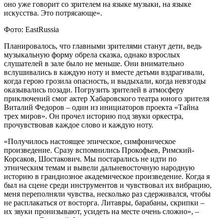
оно уже говорит со зрителем на языке музыки, на языке
искусства. Это потрясающе».
Фото: EastRussia
Планировалось, что главными зрителями станут дети, ведь
музыкальную форму обрела сказка, однако взрослых
слушателей в зале было не меньше. Они внимательно
вслушивались в каждую ноту и вместе детьми вздрагивали,
когда герою грозила опасность, и выдыхали, когда невзгоды
оказывались позади. Погрузить зрителей в атмосферу
приключений смог актер Хабаровского театра юного зрителя
Виталий Федоров – один из инициаторов проекта «Тайна
трех миров». Он прочел историю под звуки оркестра,
прочувствовав каждое слово и каждую ноту.
«Получилось настоящее эпическое, симфоническое
произведение. Сразу вспомнились Прокофьев, Римский-
Корсаков, Шостакович. Мы постарались не идти по
этническим темам и вывели дальневосточную народную
историю в грандиозное академическое произведение. Когда я
был на сцене среди инструментов и чувствовал их вибрацию,
меня переполняли чувства, несколько раз сдерживался, чтобы
не расплакаться от восторга. Литавры, барабаны, скрипки –
их звуки пронизывают, усидеть на месте очень сложно», –