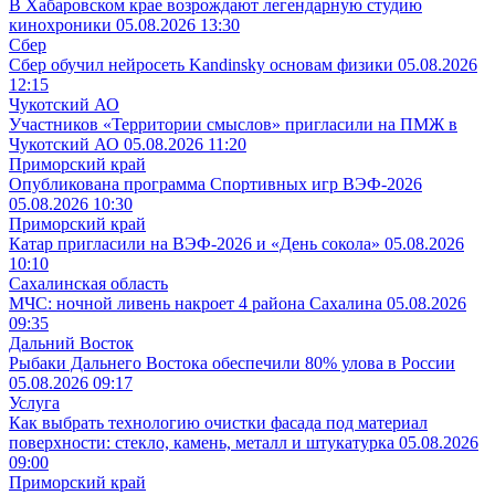
В Хабаровском крае возрождают легендарную студию
кинохроники
05.08.2026 13:30
Сбер
Сбер обучил нейросеть Kandinsky основам физики
05.08.2026
12:15
Чукотский АО
Участников «Территории смыслов» пригласили на ПМЖ в
Чукотский АО
05.08.2026 11:20
Приморский край
Опубликована программа Спортивных игр ВЭФ-2026
05.08.2026 10:30
Приморский край
Катар пригласили на ВЭФ-2026 и «День сокола»
05.08.2026
10:10
Сахалинская область
МЧС: ночной ливень накроет 4 района Сахалина
05.08.2026
09:35
Дальний Восток
Рыбаки Дальнего Востока обеспечили 80% улова в России
05.08.2026 09:17
Услуга
Как выбрать технологию очистки фасада под материал
поверхности: стекло, камень, металл и штукатурка
05.08.2026
09:00
Приморский край