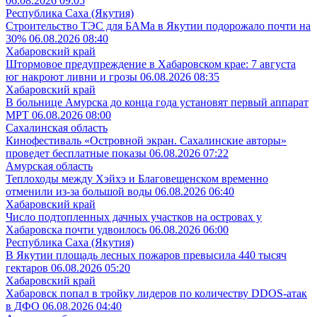
06.08.2026 09:05
Республика Саха (Якутия)
Строительство ТЭС для БАМа в Якутии подорожало почти на
30%
06.08.2026 08:40
Хабаровский край
Штормовое предупреждение в Хабаровском крае: 7 августа
юг накроют ливни и грозы
06.08.2026 08:35
Хабаровский край
В больнице Амурска до конца года установят первый аппарат
МРТ
06.08.2026 08:00
Сахалинская область
Кинофестиваль «Островной экран. Сахалинские авторы»
проведет бесплатные показы
06.08.2026 07:22
Амурская область
Теплоходы между Хэйхэ и Благовещенском временно
отменили из-за большой воды
06.08.2026 06:40
Хабаровский край
Число подтопленных дачных участков на островах у
Хабаровска почти удвоилось
06.08.2026 06:00
Республика Саха (Якутия)
В Якутии площадь лесных пожаров превысила 440 тысяч
гектаров
06.08.2026 05:20
Хабаровский край
Хабаровск попал в тройку лидеров по количеству DDOS-атак
в ДФО
06.08.2026 04:40