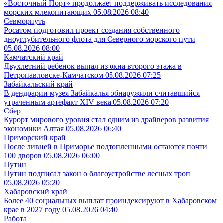
«Восточный Порт» продолжает поддерживать исследования
морских млекопитающих
05.08.2026 08:40
Севморпуть
Росатом подготовил проект создания собственного
дноуглубительного флота для Северного морского пути
05.08.2026 08:00
Камчатский край
Двухлетний ребенок выпал из окна второго этажа в
Петропавловске-Камчатском
05.08.2026 07:25
Забайкальский край
В дендрарии музея Забайкалья обнаружили считавшийся
утраченным артефакт XIV века
05.08.2026 07:20
Сбер
Курорт мирового уровня стал одним из драйверов развития
экономики Алтая
05.08.2026 06:40
Приморский край
После ливней в Приморье подтопленными остаются почти
100 дворов
05.08.2026 06:00
Путин
Путин подписал закон о благоустройстве лесных троп
05.08.2026 05:20
Хабаровский край
Более 40 социальных выплат проиндексируют в Хабаровском
крае в 2027 году
05.08.2026 04:40
Работа