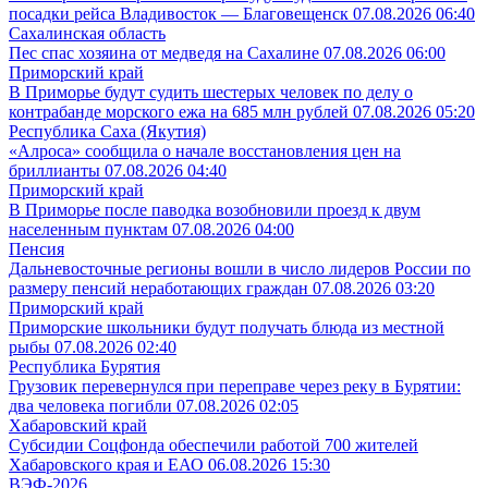
посадки рейса Владивосток — Благовещенск
07.08.2026 06:40
Сахалинская область
Пес спас хозяина от медведя на Сахалине
07.08.2026 06:00
Приморский край
В Приморье будут судить шестерых человек по делу о
контрабанде морского ежа на 685 млн рублей
07.08.2026 05:20
Республика Саха (Якутия)
«Алроса» сообщила о начале восстановления цен на
бриллианты
07.08.2026 04:40
Приморский край
В Приморье после паводка возобновили проезд к двум
населенным пунктам
07.08.2026 04:00
Пенсия
Дальневосточные регионы вошли в число лидеров России по
размеру пенсий неработающих граждан
07.08.2026 03:20
Приморский край
Приморские школьники будут получать блюда из местной
рыбы
07.08.2026 02:40
Республика Бурятия
Грузовик перевернулся при переправе через реку в Бурятии:
два человека погибли
07.08.2026 02:05
Хабаровский край
Субсидии Соцфонда обеспечили работой 700 жителей
Хабаровского края и ЕАО
06.08.2026 15:30
ВЭФ-2026