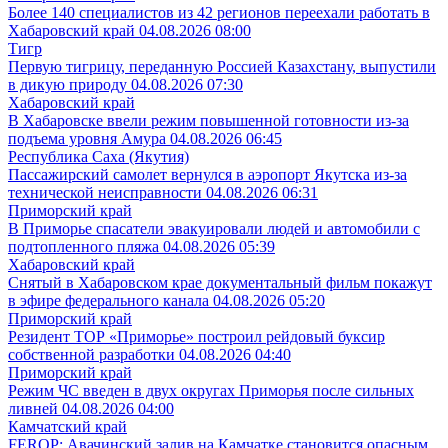
Более 140 специалистов из 42 регионов переехали работать в
Хабаровский край
04.08.2026 08:00
Тигр
Первую тигрицу, переданную Россией Казахстану, выпустили
в дикую природу
04.08.2026 07:30
Хабаровский край
В Хабаровске ввели режим повышенной готовности из-за
подъема уровня Амура
04.08.2026 06:45
Республика Саха (Якутия)
Пассажирский самолет вернулся в аэропорт Якутска из-за
технической неисправности
04.08.2026 06:31
Приморский край
В Приморье спасатели эвакуировали людей и автомобили с
подтопленного пляжа
04.08.2026 05:39
Хабаровский край
Снятый в Хабаровском крае документальный фильм покажут
в эфире федерального канала
04.08.2026 05:20
Приморский край
Резидент ТОР «Приморье» построил рейдовый буксир
собственной разработки
04.08.2026 04:40
Приморский край
Режим ЧС введен в двух округах Приморья после сильных
ливней
04.08.2026 04:00
Камчатский край
FEROP: Авачинский залив на Камчатке становится опасным