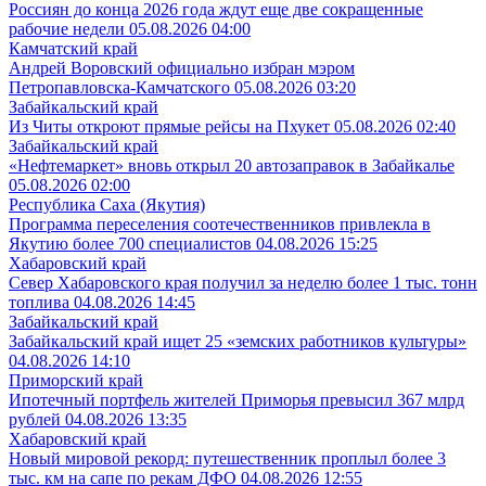
Россиян до конца 2026 года ждут еще две сокращенные
рабочие недели
05.08.2026 04:00
Камчатский край
Андрей Воровский официально избран мэром
Петропавловска-Камчатского
05.08.2026 03:20
Забайкальский край
Из Читы откроют прямые рейсы на Пхукет
05.08.2026 02:40
Забайкальский край
«Нефтемаркет» вновь открыл 20 автозаправок в Забайкалье
05.08.2026 02:00
Республика Саха (Якутия)
Программа переселения соотечественников привлекла в
Якутию более 700 специалистов
04.08.2026 15:25
Хабаровский край
Север Хабаровского края получил за неделю более 1 тыс. тонн
топлива
04.08.2026 14:45
Забайкальский край
Забайкальский край ищет 25 «земских работников культуры»
04.08.2026 14:10
Приморский край
Ипотечный портфель жителей Приморья превысил 367 млрд
рублей
04.08.2026 13:35
Хабаровский край
Новый мировой рекорд: путешественник проплыл более 3
тыс. км на сапе по рекам ДФО
04.08.2026 12:55