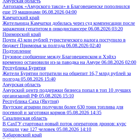
Амурская область
Автопарк «Амурского такси» в Благовещенске пополнился
еще 19 машинами
06.08.2026 04:00
Камчатский край
Жительница Камчатки добилась через суд компенсации после
заражения гепатитом в онкодиспансере
06.08.2026 03:20
Приморский край
Почти 43 млн рублей туристического налога поступило в
бюджет Приморья за полгода
06.08.2026 02:40
Подтопление
Грузовое сообщение между Благовещенском и Хэйхэ
временно остановили из-за паводка на Амуре
06.08.2026 02:00
Республика Бурятия
Жители Бурятии потратили на общепит 16,7 млрд рублей за
полгода
05.08.2026 15:40
Амурская область
Амурский центр поддержки бизнеса попал в топ 10 лучших
организаций РФ
05.08.2026 15:10
Республика Саха (Якутия)
Якутские аграрии получили более 630 тонн топлива для
посевной и заготовки кормов
05.08.2026 14:35
Сахалинская область
В СахГУ стартовал новый поток операторов дронов: курс
прошли уже 127 человек
05.08.2026 14:10
Хабаровский край