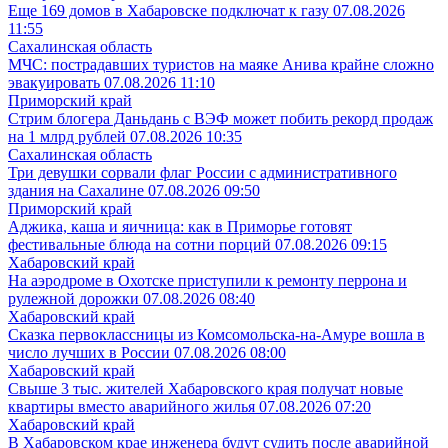
Еще 169 домов в Хабаровске подключат к газу
07.08.2026
11:55
Сахалинская область
МЧС: пострадавших туристов на маяке Анива крайне сложно
эвакуировать
07.08.2026 11:10
Приморский край
Стрим блогера Даньдань с ВЭФ может побить рекорд продаж
на 1 млрд рублей
07.08.2026 10:35
Сахалинская область
Три девушки сорвали флаг России с административного
здания на Сахалине
07.08.2026 09:50
Приморский край
Аджика, каша и яичница: как в Приморье готовят
фестивальные блюда на сотни порций
07.08.2026 09:15
Хабаровский край
На аэродроме в Охотске приступили к ремонту перрона и
рулежной дорожки
07.08.2026 08:40
Хабаровский край
Сказка первоклассницы из Комсомольска-на-Амуре вошла в
число лучших в России
07.08.2026 08:00
Хабаровский край
Свыше 3 тыс. жителей Хабаровского края получат новые
квартиры вместо аварийного жилья
07.08.2026 07:20
Хабаровский край
В Хабаровском крае инженера будут судить после аварийной