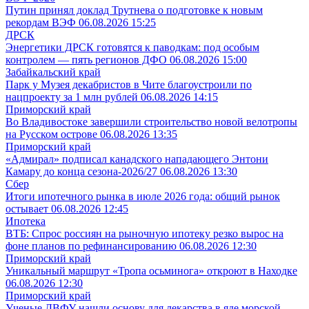
Путин принял доклад Трутнева о подготовке к новым
рекордам ВЭФ
06.08.2026 15:25
ДРСК
Энергетики ДРСК готовятся к паводкам: под особым
контролем — пять регионов ДФО
06.08.2026 15:00
Забайкальский край
Парк у Музея декабристов в Чите благоустроили по
нацпроекту за 1 млн рублей
06.08.2026 14:15
Приморский край
Во Владивостоке завершили строительство новой велотропы
на Русском острове
06.08.2026 13:35
Приморский край
«Адмирал» подписал канадского нападающего Энтони
Камару до конца сезона-2026/27
06.08.2026 13:30
Сбер
Итоги ипотечного рынка в июле 2026 года: общий рынок
остывает
06.08.2026 12:45
Ипотека
ВТБ: Спрос россиян на рыночную ипотеку резко вырос на
фоне планов по рефинансированию
06.08.2026 12:30
Приморский край
Уникальный маршрут «Тропа осьминога» откроют в Находке
06.08.2026 12:30
Приморский край
Ученые ДВФУ нашли основу для лекарства в яде морской