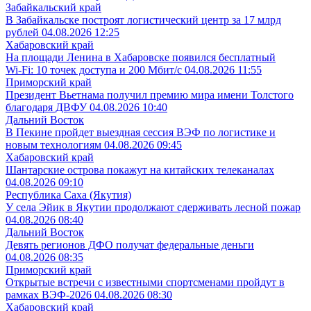
Забайкальский край
В Забайкальске построят логистический центр за 17 млрд
рублей
04.08.2026 12:25
Хабаровский край
На площади Ленина в Хабаровске появился бесплатный
Wi‑Fi: 10 точек доступа и 200 Мбит/с
04.08.2026 11:55
Приморский край
Президент Вьетнама получил премию мира имени Толстого
благодаря ДВФУ
04.08.2026 10:40
Дальний Восток
В Пекине пройдет выездная сессия ВЭФ по логистике и
новым технологиям
04.08.2026 09:45
Хабаровский край
Шантарские острова покажут на китайских телеканалах
04.08.2026 09:10
Республика Саха (Якутия)
У села Эйик в Якутии продолжают сдерживать лесной пожар
04.08.2026 08:40
Дальний Восток
Девять регионов ДФО получат федеральные деньги
04.08.2026 08:35
Приморский край
Открытые встречи с известными спортсменами пройдут в
рамках ВЭФ-2026
04.08.2026 08:30
Хабаровский край