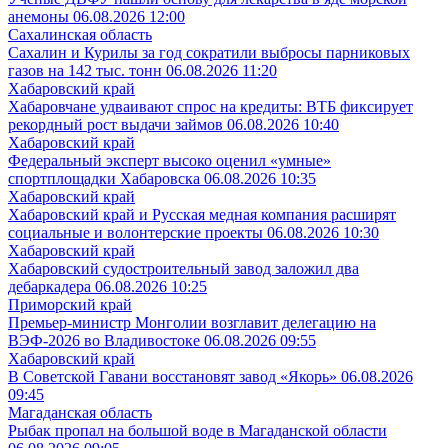
анемоны
06.08.2026 12:00
Сахалинская область
Сахалин и Курилы за год сократили выбросы парниковых
газов на 142 тыс. тонн
06.08.2026 11:20
Хабаровский край
Хабаровчане удваивают спрос на кредиты: ВТБ фиксирует
рекордный рост выдачи займов
06.08.2026 10:40
Хабаровский край
Федеральный эксперт высоко оценил «умные»
спортплощадки Хабаровска
06.08.2026 10:35
Хабаровский край
Хабаровский край и Русская медная компания расширят
социальные и волонтерские проекты
06.08.2026 10:30
Хабаровский край
Хабаровский судостроительный завод заложил два
дебаркадера
06.08.2026 10:25
Приморский край
Премьер-министр Монголии возглавит делегацию на
ВЭФ‑2026 во Владивостоке
06.08.2026 09:55
Хабаровский край
В Советской Гавани восстановят завод «Якорь»
06.08.2026
09:45
Магаданская область
Рыбак пропал на большой воде в Магаданской области