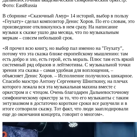
Фото: EastRussia
В сборнике «Сказочный Амур» 14 историй, выбор в пользу
«Геухату» сделал композитор Денис Хоров. По его словам, это
произведение откликнулось в нем сразу. На написание
музыки к сказке ушло два месяца, что по музыкальным
меркам – совсем небольшой срок.
«Я прочел всю книгу, но выбор пал именно на "Геухату",
потому что эта сказка ближе европейскому мышлению: там
есть добро и зло, есть герой, есть мораль. Плюс там есть яркий
системный ряд образов и лейтмотивы. С музыкальной точки
зрения эта сказка – самая удобная для воплощения, –
объясняет Денис Хоров. – Исполнение получилось шикарное.
Спасибо маэстро Антону Сергеевичу Шниткину, на плечах
которого лежала вся эта музыкальная махина вместе с
оркестром и с чтецом. Очень благодарен Дальневосточному
симфоническому оркестру за то, что его музыканты с таким
энтузиазмом в достаточно короткие сроки все разучили и в
итоге сотворили сказку. Тот факт, что люди зааплодировали
еще до окончания концерта, говорит о многом».