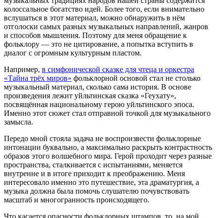
музыкальных традициях народов нашей страны содержится
колоссальное богатство идей. Более того, если внимательно
вслушаться в этот материал, можно обнаружить в нём
отголоски самых разных музыкальных направлений, жанров
и способов мышления. Поэтому для меня обращение к
фольклору — это не цитирование, а попытка вступить в
диалог с огромным культурным пластом.
Например,
в симфонической сказке для чтеца и оркестра
«Тайна трёх миров»
фольклорной основой стал не столько
музыкальный материал, сколько сама история. В основе
произведения лежит уйльтинская сказка «Геухату»,
посвящённая национальному герою уйльтинского эпоса.
Именно этот сюжет стал отправной точкой для музыкального
замысла.
Передо мной стояла задача не воспроизвести фольклорные
интонации буквально, а максимально раскрыть контрастность
образов этого волшебного мира. Герой проходит через разные
пространства, сталкивается с испытаниями, меняется
внутренне и в итоге приходит к преображению. Меня
интересовало именно это путешествие, эта драматургия, а
музыка должна была помочь слушателю почувствовать
масштаб и многогранность происходящего.
Что касается опасности фольклорных штампов, то, на мой