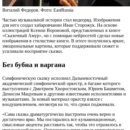
Виталий Федоров. Фото: EastRussia
Частью музыкальной истории стал видеоряд. Изображения
для него создал хабаровчанин Иван Сторожук. На основе
иллюстраций Ксении Вороновой, представленных в книге
«Сказочный Амур», он с помощью нейросетей сделал новые
изображения в стилистике книги. В итоге получились яркие,
эмоциональные картины, которые поддерживали сюжет и
усиливали восприятие сказки.
Без бубна и варгана
Симфоническую сказку исполнил Дальневосточный
академический симфонический оркестр, в багаже которого
выступления с Дмитрием Хворостовским, Юрием Башметом,
Денисом Мацуевым и другими известными исполнителями и
музыкантами. За новый материал оркестр взялся с
воодушевлением, несмотря на то, что сроки поджимали.
«Сама сказка драматургически выстроена очень верно и
достаточно ярко. Мы постарались все кульминационные,
смысловые акценты расставить так, чтобы это отразилось в
музыкальной ткани. Ощущения у меня самые замечательные –