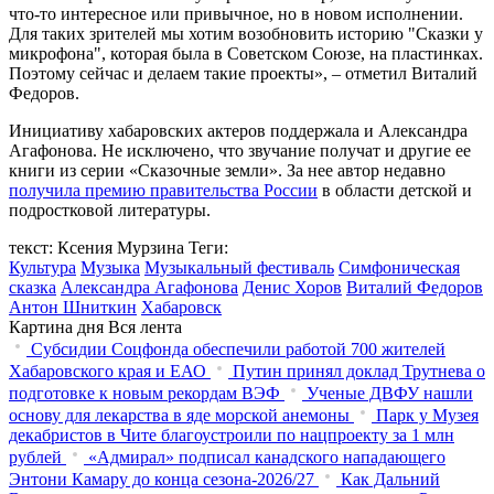
что-то интересное или привычное, но в новом исполнении.
Для таких зрителей мы хотим возобновить историю "Сказки у
микрофона", которая была в Советском Союзе, на пластинках.
Поэтому сейчас и делаем такие проекты», – отметил Виталий
Федоров.
Инициативу хабаровских актеров поддержала и Александра
Агафонова. Не исключено, что звучание получат и другие ее
книги из серии «Сказочные земли». За нее автор недавно
получила премию правительства России
в области детской и
подростковой литературы.
текст: Ксения Мурзина
Теги:
Культура
Музыка
Музыкальный фестиваль
Симфоническая
сказка
Александра Агафонова
Денис Хоров
Виталий Федоров
Антон Шниткин
Хабаровск
Картина дня
Вся лента
Субсидии Соцфонда обеспечили работой 700 жителей
Хабаровского края и ЕАО
Путин принял доклад Трутнева о
подготовке к новым рекордам ВЭФ
Ученые ДВФУ нашли
основу для лекарства в яде морской анемоны
Парк у Музея
декабристов в Чите благоустроили по нацпроекту за 1 млн
рублей
«Адмирал» подписал канадского нападающего
Энтони Камару до конца сезона-2026/27
Как Дальний