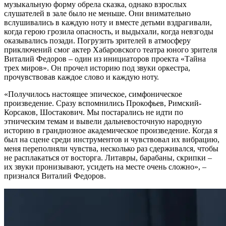
музыкальную форму обрела сказка, однако взрослых
слушателей в зале было не меньше. Они внимательно
вслушивались в каждую ноту и вместе детьми вздрагивали,
когда герою грозила опасность, и выдыхали, когда невзгоды
оказывались позади. Погрузить зрителей в атмосферу
приключений смог актер Хабаровского театра юного зрителя
Виталий Федоров – один из инициаторов проекта «Тайна
трех миров». Он прочел историю под звуки оркестра,
прочувствовав каждое слово и каждую ноту.
«Получилось настоящее эпическое, симфоническое
произведение. Сразу вспомнились Прокофьев, Римский-
Корсаков, Шостакович. Мы постарались не идти по
этническим темам и вывели дальневосточную народную
историю в грандиозное академическое произведение. Когда я
был на сцене среди инструментов и чувствовал их вибрацию,
меня переполняли чувства, несколько раз сдерживался, чтобы
не расплакаться от восторга. Литавры, барабаны, скрипки –
их звуки пронизывают, усидеть на месте очень сложно», –
признался Виталий Федоров.