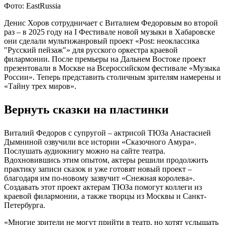
Фото: EastRussia
Денис Хоров сотрудничает с Виталием Федоровым во второй
раз – в 2025 году на I Фестивале новой музыки в Хабаровске
они сделали мультижанровый проект «Post: неоклассика
"Русский пейзаж"» для русского оркестра краевой
филармонии. После премьеры на Дальнем Востоке проект
презентовали в Москве на Всероссийском фестивале «Музыка
России». Теперь представить столичным зрителям намерены и
«Тайну трех миров».
Вернуть сказки на пластинки
Виталий Федоров с супругой – актрисой ТЮЗа Анастасией
Дымниной озвучили все истории «Сказочного Амура».
Послушать аудиокнигу можно на сайте театра.
Вдохновившись этим опытом, актеры решили продолжить
практику записи сказок и уже готовят новый проект –
благодаря им по-новому зазвучит «Снежная королева».
Создавать этот проект актерам ТЮЗа помогут коллеги из
краевой филармонии, а также творцы из Москвы и Санкт-
Петербурга.
«Многие зрители не могут прийти в театр, но хотят услышать