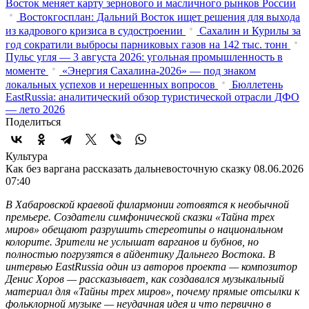
Восток меняет карту зернового и масличного рынков России
Востокгосплан: Дальний Восток ищет решения для выхода
из кадрового кризиса в судостроении
Сахалин и Курилы за
год сократили выбросы парниковых газов на 142 тыс. тонн
Пульс угля — 3 августа 2026: угольная промышленность в
моменте
«Энергия Сахалина-2026» — под знаком
локальных успехов и нерешенных вопросов
Бюллетень
EastRussia: аналитический обзор туристической отрасли ДФО
— лето 2026
Поделиться
Культура
Как без варгана рассказать дальневосточную сказку
08.06.2026
07:40
В Хабаровской краевой филармонии готовятся к необычной
премьере. Создатели симфонической сказки «Тайна трех
миров» обещают разрушить стереотипы о национальном
колорите. Зрители не услышат варганов и бубнов, но
полностью погрузятся в айдентику Дальнего Востока. В
интервью EastRussia один из авторов проекта — композитор
Денис Хоров — рассказывает, как создавался музыкальный
материал для «Тайны трех миров», почему прямые отсылки к
фольклорной музыке — неудачная идея и что первично в