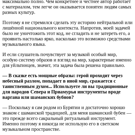
максимально полно. Чем конкретнее и честнее автор работает
с материалом, тем легче он оказывается понятен людям самых
разных культур.
Поэтому я не стремился сделать эту историю нейтральной или
лишённой национального контекста. Напротив, моей задачей
было не уничтожить этот код, не сгладить и не затереть его, а
проявить настолько ярко, насколько это возможно средствами
музыкального языка.
И если слушатель почувствует за музыкой особый мир,
особую систему образов и взгляд на мир, характерные именно
для уйльтинцев, значит, эта задача была решена правильно.
— В сказке есть мощные образы: герой проходит через
небесный разлом, попадает в иной мир, сражается с
таинственным духом... Используете ли вы традиционные
для народов Севера и Приамурья инструменты вроде
варгана или шаманских бубнов?
— Поскольку я сам родом из Бурятии и достаточно хорошо
знаком с шаманской традицией, для меня шаманский бубен —
это прежде всего сакральный ритуальный инструмент.
Именно поэтому я никогда не использую его в светском
музыкальном пространстве.