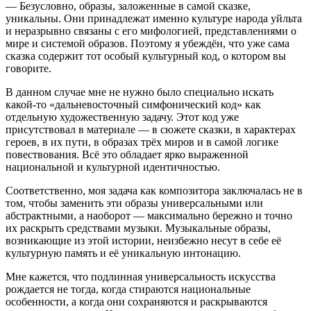
— Безусловно, образы, заложенные в самой сказке,
уникальны. Они принадлежат именно культуре народа уйльта
и неразрывно связаны с его мифологией, представлениями о
мире и системой образов. Поэтому я убеждён, что уже сама
сказка содержит тот особый культурный код, о котором вы
говорите.
В данном случае мне не нужно было специально искать
какой-то «дальневосточный симфонический код» как
отдельную художественную задачу. Этот код уже
присутствовал в материале — в сюжете сказки, в характерах
героев, в их пути, в образах трёх миров и в самой логике
повествования. Всё это обладает ярко выраженной
национальной и культурной идентичностью.
Соответственно, моя задача как композитора заключалась не в
том, чтобы заменить эти образы универсальными или
абстрактными, а наоборот — максимально бережно и точно
их раскрыть средствами музыки. Музыкальные образы,
возникающие из этой истории, неизбежно несут в себе её
культурную память и её уникальную интонацию.
Мне кажется, что подлинная универсальность искусства
рождается не тогда, когда стираются национальные
особенности, а когда они сохраняются и раскрываются