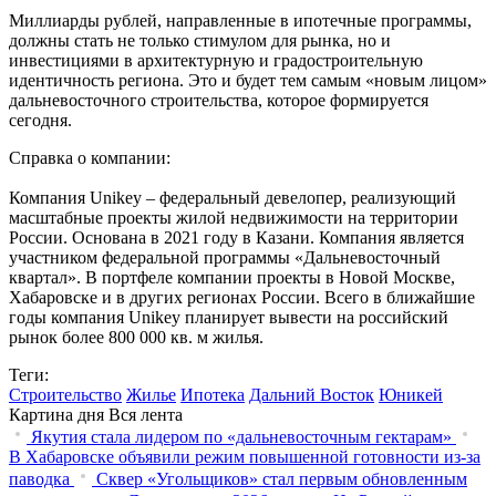
Миллиарды рублей, направленные в ипотечные программы,
должны стать не только стимулом для рынка, но и
инвестициями в архитектурную и градостроительную
идентичность региона. Это и будет тем самым «новым лицом»
дальневосточного строительства, которое формируется
сегодня.
Справка о компании:
Компания Unikey – федеральный девелопер, реализующий
масштабные проекты жилой недвижимости на территории
России. Основана в 2021 году в Казани. Компания является
участником федеральной программы «Дальневосточный
квартал». В портфеле компании проекты в Новой Москве,
Хабаровске и в других регионах России. Всего в ближайшие
годы компания Unikey планирует вывести на российский
рынок более 800 000 кв. м жилья.
Теги:
Строительство
Жилье
Ипотека
Дальний Восток
Юникей
Картина дня
Вся лента
Якутия стала лидером по «дальневосточным гектарам»
В Хабаровске объявили режим повышенной готовности из‑за
паводка
Сквер «Угольщиков» стал первым обновленным