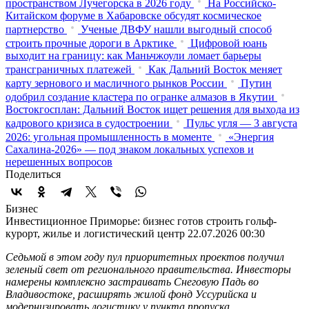
пространством Лучегорска в 2026 году
На Российско-
Китайском форуме в Хабаровске обсудят космическое
партнерство
Ученые ДВФУ нашли выгодный способ
строить прочные дороги в Арктике
Цифровой юань
выходит на границу: как Маньчжоули ломает барьеры
трансграничных платежей
Как Дальний Восток меняет
карту зернового и масличного рынков России
Путин
одобрил создание кластера по огранке алмазов в Якутии
Востокгосплан: Дальний Восток ищет решения для выхода из
кадрового кризиса в судостроении
Пульс угля — 3 августа
2026: угольная промышленность в моменте
«Энергия
Сахалина-2026» — под знаком локальных успехов и
нерешенных вопросов
Поделиться
Бизнес
Инвестиционное Приморье: бизнес готов строить гольф-
курорт, жилье и логистический центр
22.07.2026 00:30
Седьмой в этом году пул приоритетных проектов получил
зеленый свет от регионального правительства. Инвесторы
намерены комплексно застраивать Снеговую Падь во
Владивостоке, расширять жилой фонд Уссурийска и
модернизировать логистику у пункта пропуска