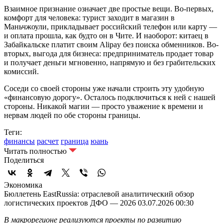
Взаимное признание означает две простые вещи. Во-первых,
комфорт для человека: турист заходит в магазин в
Маньчжоули, прикладывает российский телефон или карту —
и оплата прошла, как будто он в Чите. И наоборот: китаец в
Забайкальске платит своим Alipay без поиска обменников. Во-
вторых, выгода для бизнеса: предприниматель продает товар
и получает деньги мгновенно, напрямую и без грабительских
комиссий.
Соседи со своей стороны уже начали строить эту удобную
«финансовую дорогу». Осталось подключиться к ней с нашей
стороны. Никакой магии — просто уважение к времени и
нервам людей по обе стороны границы.
Теги:
финансы
расчет
граница
юань
Читать полностью
Поделиться
Экономика
Бюллетень EastRussia: отраслевой аналитический обзор
логистических проектов ДФО — 2026
03.07.2026 00:30
В макрорегионе реализуются проекты по развитию