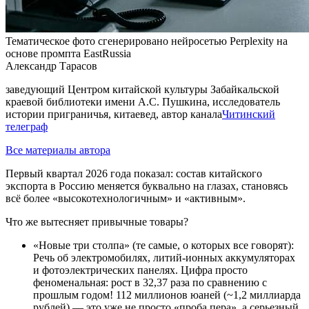
Тематическое фото сгенерировано нейросетью Perplexity на
основе промпта EastRussia
Александр Тарасов
заведующий Центром китайской культуры Забайкальской
краевой библиотеки имени А.С. Пушкина, исследователь
истории приграничья, китаевед, автор канала
Читинский
телеграф
Все материалы автора
Первый квартал 2026 года показал: состав китайского
экспорта в Россию меняется буквально на глазах, становясь
всё более «высокотехнологичным» и «активным».
Что же вытесняет привычные товары?
«Новые три столпа» (те самые, о которых все говорят):
Речь об электромобилях, литий-ионных аккумуляторах
и фотоэлектрических панелях. Цифра просто
феноменальная: рост в 32,37 раза по сравнению с
прошлым годом! 112 миллионов юаней (~1,2 миллиарда
рублей) — это уже не просто «проба пера», а серьезный