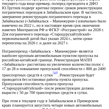
текущего года вице-премьер, полпред президента в ДФО
Ю.Трутнев подверг критике перенос сроков реконструкции
пограничных переходов в Забайкальском крае. В частности,
завершение реконструкции пограничного перехода в
Забайкальске («Забайкальск – Маньчжурия») изначально было
намечено на 2022 г., но в настоящее время срок окончания
намечен Минтрансом РФ и ФГКУ «Росгранстрой» на 2028 г.
Для пограничного перехода «Староцурухайтуйский»
первоначальной датой был указан 2024 г., затем сроки
перенесены на 2026 г. и далее на 2027 г.
Погранпереход «Забайкальск – Маньчжурия» является
наиболее крупным автомобильным пунктом пропуска на
российско-китайской границе. Реконструкция МАПП
«Забайкальск» рассчитана на увеличение количества полос с
17 до 28 и повышение пропускной способности с 800 до 2400
[14]
транспортных средств в сутки
. Реконструкция будет
проводится без остановки работы пункта пропуска.
Пропускная способность пункта пропуска
«Староцурухайтуйский» после реконструкции должна
вырасти с 50 до 700 транспортных средств в сутки.
При этом в текущем году в Забайкальском и Приморском
краях планируется запустить четыре новых автомобильных