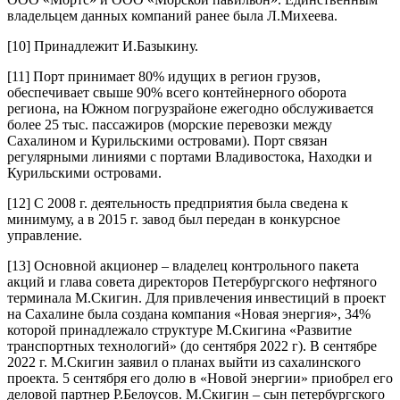
владельцем данных компаний ранее была Л.Михеева.
[10]
Принадлежит И.Базыкину.
[11]
Порт принимает 80% идущих в регион грузов,
обеспечивает свыше 90% всего контейнерного оборота
региона, на Южном погрузрайоне ежегодно обслуживается
более 25 тыс. пассажиров (морские перевозки между
Сахалином и Курильскими островами). Порт связан
регулярными линиями с портами Владивостока, Находки и
Курильскими островами.
[12]
С 2008 г. деятельность предприятия была сведена к
минимуму, а в 2015 г. завод был передан в конкурсное
управление.
[13]
Основной акционер – владелец контрольного пакета
акций и глава совета директоров Петербургского нефтяного
терминала М.Скигин. Для привлечения инвестиций в проект
на Сахалине была создана компания «Новая энергия», 34%
которой принадлежало структуре М.Скигина «Развитие
транспортных технологий» (до сентября 2022 г). В сентябре
2022 г. М.Скигин заявил о планах выйти из сахалинского
проекта. 5 сентября его долю в «Новой энергии» приобрел его
деловой партнер Р.Белоусов. М.Скигин – сын петербургского