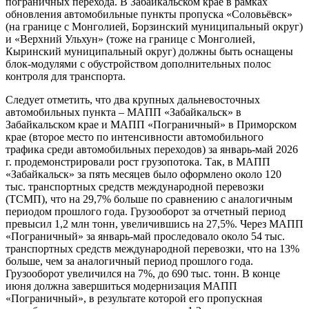
пограничных перехода. В Забайкальском крае в рамках
обновления автомобильные пункты пропуска «Соловьёвск»
(на границе с Монголией, Борзинский муниципальный округ)
и «Верхний Ульхун» (тоже на границе с Монголией,
Кыринский муниципальный округ) должны быть оснащены
блок-модулями с обустройством дополнительных полос
контроля для транспорта.
Следует отметить, что два крупных дальневосточных
автомобильных пункта – МАПП «Забайкальск» в
Забайкальском крае и МАПП «Пограничный» в Приморском
крае (второе место по интенсивности автомобильного
трафика среди автомобильных переходов) за январь-май 2026
г. продемонстрировали рост грузопотока. Так, в МАПП
«Забайкальск» за пять месяцев было оформлено около 120
тыс. транспортных средств международной перевозки
(ТСМП), что на 29,7% больше по сравнению с аналогичным
периодом прошлого года. Грузооборот за отчетный период
превысил 1,2 млн тонн, увеличившись на 27,5%. Через МАПП
«Пограничный» за январь-май проследовало около 54 тыс.
транспортных средств международной перевозки, что на 13%
больше, чем за аналогичный период прошлого года.
Грузооборот увеличился на 7%, до 690 тыс. тонн. В конце
июня должна завершиться модернизация МАПП
«Пограничный», в результате которой его пропускная