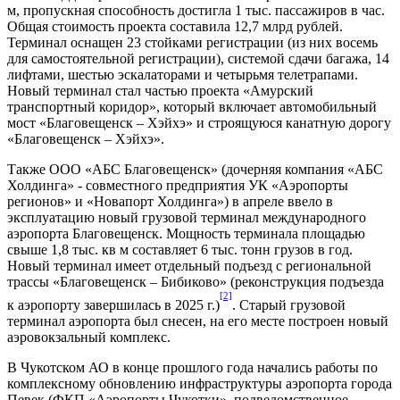
м, пропускная способность достигла 1 тыс. пассажиров в час.
Общая стоимость проекта составила 12,7 млрд рублей.
Терминал оснащен 23 стойками регистрации (из них восемь
для самостоятельной регистрации), системой сдачи багажа, 14
лифтами, шестью эскалаторами и четырьмя телетрапами.
Новый терминал стал частью проекта «Амурский
транспортный коридор», который включает автомобильный
мост «Благовещенск – Хэйхэ» и строящуюся канатную дорогу
«Благовещенск – Хэйхэ».
Также ООО «АБС Благовещенск» (дочерняя компания «АБС
Холдинга» - совместного предприятия УК «Аэропорты
регионов» и «Новапорт Холдинга») в апреле ввело в
эксплуатацию новый грузовой терминал международного
аэропорта Благовещенск. Мощность терминала площадью
свыше 1,8 тыс. кв м составляет 6 тыс. тонн грузов в год.
Новый терминал имеет отдельный подъезд с региональной
трассы «Благовещенск – Бибиково» (реконструкция подъезда
[2]
к аэропорту завершилась в 2025 г.)
. Старый грузовой
терминал аэропорта был снесен, на его месте построен новый
аэровокзальный комплекс.
В Чукотском АО в конце прошлого года начались работы по
комплексному обновлению инфраструктуры аэропорта города
Певек (ФКП «Аэропорты Чукотки», подведомственное