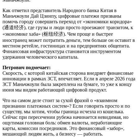
Как отметил представитель Народного банка Китая в
Маньчжоули Дай Цзинпу, цифровые платежи призваны
помочь городу совершить переход от «экономики коридора»
(通道经济), где грузы и люди просто проезжают транзитом, к
«экономике хаба» (枢纽经济). Чем проще и быстрее
иностранец может потратить деньги, тем больше он оставит в
местном ретейле, гостиницах и на предприятиях общепита.
Финансовая инфраструктура становится инструментом
удержания человеческого капитала.
Петрович подмечает:
Скорость, с которой китайская сторона внедряет финансовые
инновации в рамках ЗСТ, впечатляет. Если в апреле 2026 года
ЗСТ Маньчжоули была закреплена на бумаге, то уже к концу
июня мы видим работающий цифровой продукт.
Что на самом деле стоит за сухой фразой о «взаимном
признании платежных систем»? Если говорить просто и по
существу, мы хотим, чтобы граница исчезла из кошелька.
Сейчас при пересечении рубежа начинается невидимая, но
ощутимая головная боль: обмен валюты, неработающие
карты, комиссии посредников. Это финансовый «забор»,
мешающий людям жить, а бизнесу — работать.