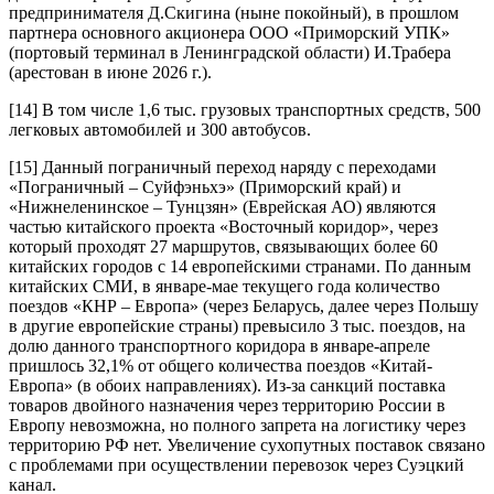
предпринимателя Д.Скигина (ныне покойный), в прошлом
партнера основного акционера ООО «Приморский УПК»
(портовый терминал в Ленинградской области) И.Трабера
(арестован в июне 2026 г.).
[14]
В том числе 1,6 тыс. грузовых транспортных средств, 500
легковых автомобилей и 300 автобусов.
[15]
Данный пограничный переход наряду с переходами
«Пограничный – Суйфэньхэ» (Приморский край) и
«Нижнеленинское – Тунцзян» (Еврейская АО) являются
частью китайского проекта «Восточный коридор», через
который проходят 27 маршрутов, связывающих более 60
китайских городов с 14 европейскими странами. По данным
китайских СМИ, в январе-мае текущего года количество
поездов «КНР – Европа» (через Беларусь, далее через Польшу
в другие европейские страны) превысило 3 тыс. поездов, на
долю данного транспортного коридора в январе-апреле
пришлось 32,1% от общего количества поездов «Китай-
Европа» (в обоих направлениях). Из-за санкций поставка
товаров двойного назначения через территорию России в
Европу невозможна, но полного запрета на логистику через
территорию РФ нет. Увеличение сухопутных поставок связано
с проблемами при осуществлении перевозок через Суэцкий
канал.