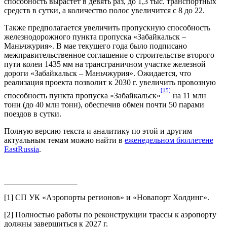
способность вырастет в девять раз, до 1,3 тыс. транспортных
средств в сутки, а количество полос увеличится с 8 до 22.
Также предполагается увеличить пропускную способность
железнодорожного пункта пропуска «Забайкальск –
Маньчжурия». В мае текущего года было подписано
межправительственное соглашение о строительстве второго
пути колеи 1435 мм на трансграничном участке железной
дороги «Забайкальск – Маньчжурия». Ожидается, что
реализация проекта позволит к 2030 г. увеличить провозную
[15]
способность пункта пропуска «Забайкальск»
на 11 млн
тонн (до 40 млн тонн), обеспечив обмен почти 50 парами
поездов в сутки.
Полную версию текста и аналитику по этой и другим
актуальным темам можно найти в
еженедельном бюллетене
EastRussia
.
[1]
СП УК «Аэропорты регионов» и «Новапорт Холдинг».
[2]
Полностью работы по реконструкции трассы к аэропорту
должны завершиться к 2027 г.