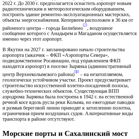
2022 г. До 2030 г. предполагается оснастить аэропорт новым
радиотехническим и метеорологическим оборудованием,
построить здание ремонтно-эксплуатационных мастерских,
объекты энергоснабжения. Кепервеем расположен в 36 км от
[7]
районного центра – города Билибино
, воздушное
сообщение которого с Анадырем и Магаданом осуществляется
именно через этот аэропорт.
В Якутии на 2027 г. запланировано начало строительства
аэропорта (заказчик – ФКП «Аэропорты Севера»,
подведомственное Росавиации, под управлением ФКП
находится аэропорт) в поселке Зырянка (административный
[8]
центр Верхнеколымского района)
– на незатопляемом,
геологически устойчивом участке. Проект предусматривает
строительство искусственной взлетно-посадочной полосы,
служебно-технических объектов. Существующая ВПП
аэродрома Зырянка была построена в 1942 г. на естественной
речной косе вдоль русла реки Колыма, но ежегодные паводки
и размыв береговой линии приводят к затоплению полотна,
ограничивая прием воздушных судов. Альтернативные виды
транспорта в районе отсутствуют.
Морские порты и Сахалинский мост