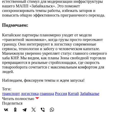
естественный стимул для модернизации инфраструктуры
нашего МАПП «Забайкальск». Это поможет
синхронизировать темпы работы, избежать заторов и
повысить общую эффективность приграничного перехода.
Подмечаем:
Китайские партнеры планомерно уходят от модели
«транзитной экономики», когда грузы просто пересекают
границу. Они интегрируют в логистику современные
сервисы, технологии и заботу о человеческом капитале.
Маньчжоули уверенно укрепляет статус главного северного
хаба КНР. Мы видим, как планы Зоны свободной торговли
превращаются в реальные стройплощадки, где скорость
товарооборота сочетается с максимальным комфортом для
людей.
Наблюдаем, фиксируем темпы и ждем запуска!
Теги:
транспорт
логистика
граница
Россия
Китай
Забайкалье
Читать полностью
Поделиться