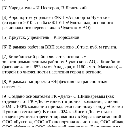
[3]
Учредители – И.Нестеров, В.Лечитский.
[4]
Аэропортом управляет ФКП «Аэропорты Чукотки»
(создано в 2010 г. на базе ФГУП «Чукотавиа», основного
регионального перевозчика в Чукотском АО).
[5]
Иркутск, учредитель – Р.Тюрюханов.
[6]
В рамках работ на ВВП заменено 10 тыс. куб. м грунта.
[7]
Билибинский район является основным
золотопромышленным районом Чукотского АО, а Билибино
(расположено в 653 км от Анадыря, в 1160 км от Магадана) –
второй по численности населения город в регионе.
[8]
В рамках нацпроекта «Эффективная транспортная
система».
[9]
Создано основателем ГК «Дело» С.Шишкарёвым (как
отдельная от ГК «Дело» инвестиционная компания, с июня
2024 г. 100% компании принадлежит личному фонду «Сказки
Пушкина сегодня»). В июле 2024 г. «Логин Дело» стало
владельцем пяти зарегистрированных в Корсакове компаний –
ООО «Буксир», ООО «Транспортная логистика», ООО «Ева»,
ООО «Мортс» и ООО «Морской павильон». Единственным