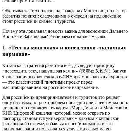
основе промпта EastRussia
Обкатывается технология на гражданах Монголии, но вектор
развития понятен: следующими в очереди на подключение
стоят российский бизнес и туристы.
Почему эта локальная новость важна для экономики Дальнего
Востока и Забайкалья? Разбираем скрытые смыслы.
1. «Тест на монголах» и конец эпохи «наличных
карманов»
Китайская стратегия развития всегда следует принципу
«переходить реку, нащупывая камни» (摸着石头过河). Запуск
трансграничных кошельков e-CNY для монгольских туристов
— это классический пилотный проект перед
масштабированием на российское направление.
Для российских предпринимателей и туристов это решает
одну из самых острых проблем последних лет: невозможность
полноценно использовать карты «Мир», Visa или Mastercard в
КНР. Цифровой кошелек, который можно открыть по
паспорту, становится универсальным ключом к китайской
финансовой системе, избавляя от необходимости везти
наличные юани и пользоваться услугами серых менял.