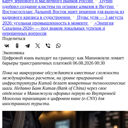
карту зернового и масличного рынков России
Путин
одобрил создание кластера по огранке алмазов в Якутии
Востокгосплан: Дальний Восток ищет решения для выхода из
кадрового кризиса в судостроении
Пульс угля — 3 августа
2026: угольная промышленность в моменте
«Энергия
Сахалина-2026» — под знаком локальных успехов и
нерешенных вопросов
Поделиться
Экономика
Цифровой юань выходит на границу: как Маньчжоули ломает
барьеры трансграничных платежей
06.08.2026 00:30
Пока на макроуровне обсуждаются известные сложности
международных расчетов, на уровне приграничной
инфраструктуры Китай делает конкретные технологические
шаги. Недавно Банк Китая (Bank of China) через свое
отделение в Маньчжоули оформил первую во Внутренней
Монголии транзакцию в цифровом юане (e-CNY) для
иностранного туриста.