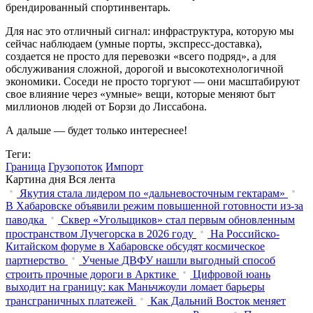
брендированный спортинвентарь.
Для нас это отличный сигнал: инфраструктура, которую мы
сейчас наблюдаем (умные порты, экспресс-доставка),
создается не просто для перевозки «всего подряд», а для
обслуживания сложной, дорогой и высокотехнологичной
экономики. Соседи не просто торгуют — они масштабируют
свое влияние через «умные» вещи, которые меняют быт
миллионов людей от Борзи до Лиссабона.
А дальше — будет только интереснее!
Теги:
Граница
Грузопоток
Импорт
Картина дня
Вся лента
Якутия стала лидером по «дальневосточным гектарам»
В Хабаровске объявили режим повышенной готовности из‑за
паводка
Сквер «Угольщиков» стал первым обновленным
пространством Лучегорска в 2026 году
На Российско-
Китайском форуме в Хабаровске обсудят космическое
партнерство
Ученые ДВФУ нашли выгодный способ
строить прочные дороги в Арктике
Цифровой юань
выходит на границу: как Маньчжоули ломает барьеры
трансграничных платежей
Как Дальний Восток меняет