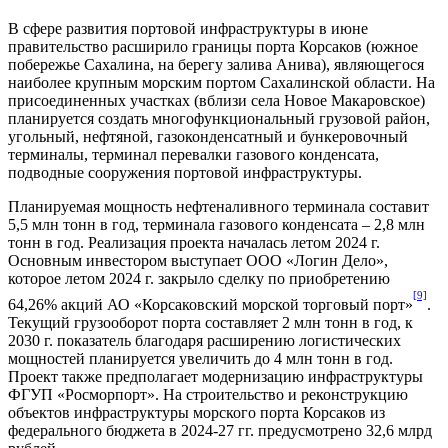
В сфере развития портовой инфраструктуры в июне
правительство расширило границы порта Корсаков (южное
побережье Сахалина, на берегу залива Анива), являющегося
наиболее крупным морским портом Сахалинской области. На
присоединенных участках (вблизи села Новое Макаровское)
планируется создать многофункциональный грузовой район,
угольный, нефтяной, газоконденсатный и бункеровочный
терминалы, терминал перевалки газового конденсата,
подводные сооружения портовой инфраструктуры.
Планируемая мощность нефтеналивного терминала составит
5,5 млн тонн в год, терминала газового конденсата – 2,8 млн
тонн в год. Реализация проекта началась летом 2024 г.
Основным инвестором выступает ООО «Логин Дело»,
которое летом 2024 г. закрыло сделку по приобретению
[9]
64,26% акций АО «Корсаковский морской торговый порт»
.
Текущий грузооборот порта составляет 2 млн тонн в год, к
2030 г. показатель благодаря расширению логистических
мощностей планируется увеличить до 4 млн тонн в год.
Проект также предполагает модернизацию инфраструктуры
ФГУП «Росморпорт». На строительство и реконструкцию
объектов инфраструктуры морского порта Корсаков из
федерального бюджета в 2024-27 гг. предусмотрено 32,6 млрд