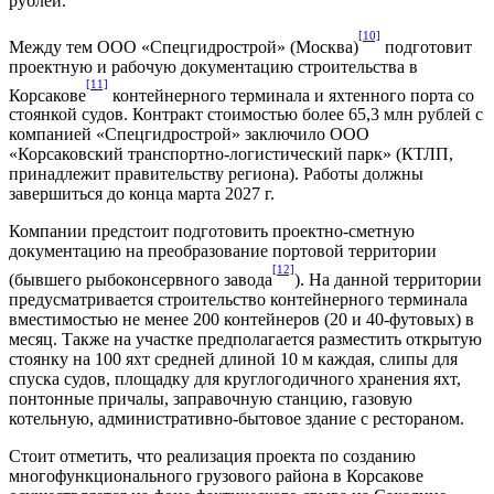
рублей.
[10]
Между тем ООО «Спецгидрострой» (Москва)
подготовит
проектную и рабочую документацию строительства в
[11]
Корсакове
контейнерного терминала и яхтенного порта со
стоянкой судов. Контракт стоимостью более 65,3 млн рублей с
компанией «Спецгидрострой» заключило ООО
«Корсаковский транспортно-логистический парк» (КТЛП,
принадлежит правительству региона). Работы должны
завершиться до конца марта 2027 г.
Компании предстоит подготовить проектно-сметную
документацию на преобразование портовой территории
[12]
(бывшего рыбоконсервного завода
). На данной территории
предусматривается строительство контейнерного терминала
вместимостью не менее 200 контейнеров (20 и 40-футовых) в
месяц. Также на участке предполагается разместить открытую
стоянку на 100 яхт средней длиной 10 м каждая, слипы для
спуска судов, площадку для круглогодичного хранения яхт,
понтонные причалы, заправочную станцию, газовую
котельную, административно-бытовое здание с рестораном.
Стоит отметить, что реализация проекта по созданию
многофункционального грузового района в Корсакове