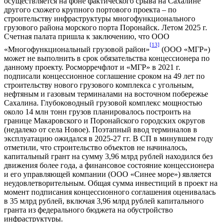
осуществляется на фоне фактического срыва на Сахалине
другого схожего крупного портового проекта – по
строительству инфраструктуры многофункционального
грузового района морского порта Поронайск. Летом 2025 г.
Счетная палата пришла к заключению, что ООО
[13]
«Многофункциональный грузовой район»
(ООО «МГР»)
может не выполнить в срок обязательства концессионера по
данному проекту. Росморречфлот и «МГР» в 2021 г.
подписали концессионное соглашение сроком на 49 лет по
строительству нового грузового комплекса с угольным,
нефтяным и газовым терминалами на восточном побережье
Сахалина. Глубоководный грузовой комплекс мощностью
около 14 млн тонн грузов планировалось построить на
границе Макаровского и Поронайского городских округов
(недалеко от села Новое). Поэтапный ввод терминалов в
эксплуатацию ожидался в 2025-27 гг. В СП в минувшем году
отметили, что строительство объектов не начиналось,
капитальный грант на сумму 3,96 млрд рублей находился без
движения более года, а финансовое состояние концессионера
и его управляющей компании (ООО «Синее море») является
неудовлетворительным. Общая сумма инвестиций в проект на
момент подписания концессионного соглашения оценивалась
в 35 млрд рублей, включая 3,96 млрд рублей капитального
гранта из федерального бюджета на обустройство
инфраструктуры.