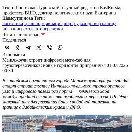
Текст: Ростислав Туровский, научный редактор EastRussia,
профессор ВШЭ, доктор политических наук; Екатерина
Шамсутдинова
Теги:
логистика
транспорт
авиация
порт
судоходство
граница
погранпереход
автоперевозки
Читать полностью
Поделиться
Экономика
Маньчжоули строит цифровой мега-хаб для
грузоперевозчиков: новые горизонты приграничья
01.07.2026
00:30
В китайском пограничном городе Маньчжоули официально дан
старт строительству Интеллектуального транспортного
узла и цифрового наземного порта — ключевого хаба
международной системы автомобильных перевозок TIR. Это
знаковый шаг для развития Зоны свободной торговли на
границе с Забайкальским краем и ДФО.