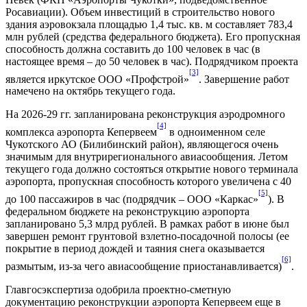
Росавиации). Объем инвестиций в строительство нового
здания аэровокзала площадью 1,4 тыс. кв. м составляет 783,4
млн рублей (средства федерального бюджета). Его пропускная
способность должна составить до 100 человек в час (в
настоящее время – до 50 человек в час). Подрядчиком проекта
[3]
является иркутское ООО «Профстрой»
. Завершение работ
намечено на октябрь текущего года.
На 2026-29 гг. запланирована реконструкция аэродромного
[4]
комплекса аэропорта Кепервеем
в одноименном селе
Чукотского АО (Билибинский район), являющегося очень
значимым для внутрирегионального авиасообщения. Летом
текущего года должно состояться открытие нового терминала
аэропорта, пропускная способность которого увеличена с 40
[5]
до 100 пассажиров в час (подрядчик – ООО «Каркас»
). В
федеральном бюджете на реконструкцию аэропорта
запланировано 5,3 млрд рублей. В рамках работ в июне был
завершен ремонт грунтовой взлетно-посадочной полосы (ее
покрытие в период дождей и таяния снега оказывается
[6]
размытым, из-за чего авиасообщение приостанавливается)
.
Главгосэкспертиза одобрила проектно-сметную
документацию реконструкции аэропорта Кепервеем еще в