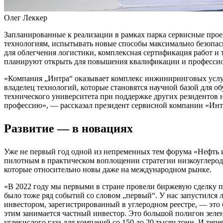
Олег Леккер
Запланированные к реализации в рамках парка сервисные про
технологиям, испытывать новые способы максимально безопасн
для облегчения логистики, комплексная сертификация работ и
планируют открыть для повышения квалификации и профессио
«Компания „Интра“ оказывает комплекс инжиниринговых услу
владелец технологий, которые становятся научной базой для о
технического университета при поддержке других резидентов
профессию», — рассказал президент сервисной компании «Ин
Развитие — в новациях
Уже не первый год одной из непременных тем форума «Нефть и
пилотным в практическом воплощении стратегии низкоуглерод
которые относительно новы даже на международном рынке.
«В 2022 году мы первыми в стране провели биржевую сделку по
было тоже ряд событий со словом „первый“. У нас запустился 
инвестором, зарегистрированный в углеродном реестре, — это 
этим занимается частный инвестор. Это большой полигон зе
углекислого газа для компаний со 150 до 20 тысяч тонн. И те