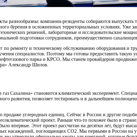
екты разнообразны: компании-резиденты собираются выпускать 
ого бурения в осложненных территориальных условиях. Уже зая
 технических решений, лабораторные и исследовательские мощно
нальной подготовки сотрудников, преимущественно сахалинцев
г по ремонту и техническому обслуживанию оборудования и тр
бучения специалистов. Поэтому мы готовы предоставить такую ус
 нефтегазового парка и КРСО. Мы станем провайдером продвиже
тра» Александр Шилов.
 газ Сахалина» становится климатический эксперимент. Специа
ного развития, позволяет тестировать и в дальнейшем полноце
 продаже углеродных единиц. Сейчас в России и другие подобны
лесоклиматический проект. Раньше что-то похожее было в стране
было впервые. Этот проект рассчитан на десятки лет, будут выс
леных насаждений, поглощающих СО2. Мы первыми в России на 
перь мы утвердили официально квоты для компаний, которые будут