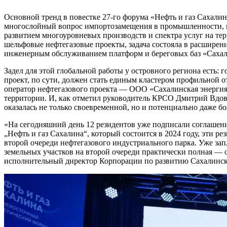
Основной тренд в повестке 27-го форума «Нефть и газ Сахалин
многослойный вопрос импортозамещения в промышленности, по
развитием многоуровневых производств и спектра услуг на тер
шельфовые нефтегазовые проекты, задача состояла в расширен
инженерным обслуживанием платформ и береговых баз «Сахали
Задел для этой глобальной работы у островного региона есть:
проект, по сути, должен стать единым кластером профильной о
оператор нефтегазового проекта — ООО «Сахалинская энергия
территории. И, как отметил руководитель КРСО Дмитрий Вдовин
оказалась не только своевременной, но и потенциально даже б
«На сегодняшний день 12 резидентов уже подписали соглашения
„Нефть и газ Сахалина“, который состоится в 2024 году, эти 
второй очереди нефтегазового индустриального парка. Уже зап
земельных участков на второй очереди практически полная — 
исполнительный директор Корпорации по развитию Сахалинск