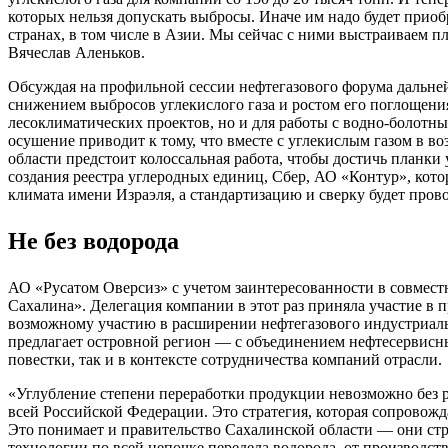
которых нельзя допускать выбросы. Иначе им надо будет приоб
странах, в том числе в Азии. Мы сейчас с ними выстраиваем п
Вячеслав Аленьков.
Обсуждая на профильной сессии нефтегазового форума дальне
снижением выбросов углекислого газа и ростом его поглощени
лесоклиматических проектов, но и для работы с водно-болотн
осушение приводит к тому, что вместе с углекислым газом в в
области предстоит колоссальная работа, чтобы достичь планк
создания реестра углеродных единиц, Сбер, АО «Контур», кот
климата имени Израэля, а стандартизацию и сверку будет пров
Не без водорода
АО «Русатом Оверсиз» с учетом заинтересованности в совмест
Сахалина». Делегация компании в этот раз приняла участие в 
возможному участию в расширении нефтегазового индустриальн
предлагает островной регион — с объединением нефтесервисны
повестки, так и в контексте сотрудничества компаний отрасли.
«Углубление степени переработки продукции невозможно без р
всей Российской Федерации. Это стратегия, которая сопровожда
Это понимает и правительство Сахалинской области — они стро
технологии по всей цепочке передела водорода, от производст