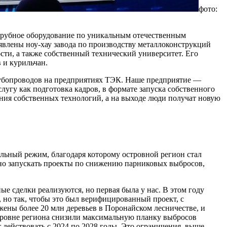
фото:
трубное оборудование по уникальным отечественным
влены ноу-хау завода по производству металлоконструкций
сти, а также собственный технический университет. Его
 и курильчан.
убопроводов на предприятиях ТЭК. Наше предприятие —
лугу как подготовка кадров, в формате запуска собственного
ния собственных технологий, а на выходе люди получат новую
льный режим, благодаря которому островной регион стал
нно запускать проекты по снижению парниковых выбросов,
е сделки реализуются, но первая была у нас. В этом году
, но так, чтобы это был верифицированный проект, с
ажены более 20 млн деревьев в Поронайском лесничестве, и
уровне региона снизили максимальную планку выбросов
 действовать с 2024 по 2028 годы. Это ограничения, выше