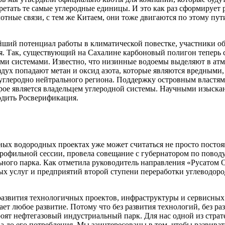
ретать те самые углеродные единицы. И это как раз сформирует 
лотные связи, с тем же Китаем, они тоже двигаются по этому пу
йший потенциал работы в климатической повестке, участники о
я. Так, существующий на Сахалине карбоновый полигон теперь с
ыми системами. Известно, что низинные водоемы выделяют в ат
оздух попадают метан и оксид азота, которые являются вредным
и углеродно нейтрального региона. Поддержку островным властя
орое является владельцем углеродной системы. Научными изыск
одить Росверификация.
ных водородных проектах уже может считаться не просто постоя
профильной сессии, провела совещание с губернатором по повод
ого парка. Как отметила руководитель направления «Русатом О
х услуг и предприятий второй ступени переработки углеводоро
азвития технологичных проектов, инфраструктуры и сервисных 
ет любое развитие. Потому что без развития технологий, без ра
ят нефтегазовый индустриальный парк. Для нас одной из страте
ва до его потребления. Мы заинтересованы в том, чтобы развив