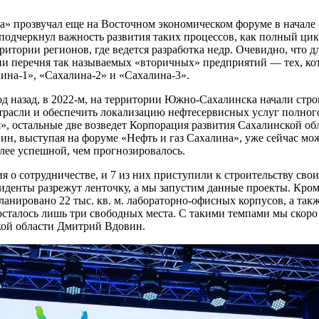
а» прозвучал еще на Восточном экономическом форуме в начале 
дчеркнул важность развития таких процессов, как полный цик
ритории регионов, где ведется разработка недр. Очевидно, что 
ии перечня так называемых «вторичных» предприятий — тех, ко
на-1», «Сахалина-2» и «Сахалина-3».
 год назад, в 2022-м, на территории Южно-Сахалинска начали с
трасли и обеспечить локализацию нефтесервисных услуг полного
», остальные две возведет Корпорация развития Сахалинской о
, выступая на форуме «Нефть и газ Сахалина», уже сейчас можн
олее успешной, чем прогнозировалось.
 о сотрудничестве, и 7 из них приступили к строительству сво
резиденты разрежут ленточку, а мы запустим данные проекты. Кр
ланировано 22 тыс. кв. м. лабораторно-офисных корпусов, а так
осталось лишь три свободных места. С такими темпами мы скоро
ой области Дмитрий Вдовин.