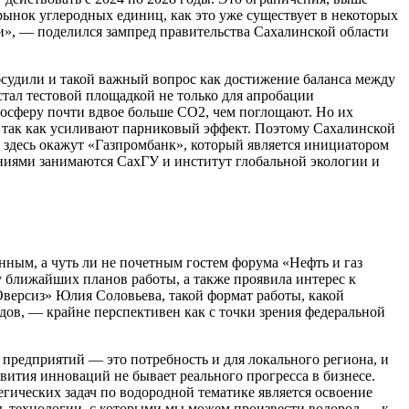
рынок углеродных единиц, как это уже существует в некоторых
ти», — поделился зампред правительства Сахалинской области
бсудили и такой важный вопрос как достижение баланса между
тал тестовой площадкой не только для апробации
мосферу почти вдвое больше СО2, чем поглощают. Но их
и, так как усиливают парниковый эффект. Поэтому Сахалинской
м здесь окажут «Газпромбанк», который является инициатором
аниями занимаются СахГУ и институт глобальной экологии и
нным, а чуть ли не почетным гостем форума «Нефть и газ
у ближайших планов работы, а также проявила интерес к
версиз» Юлия Соловьева, такой формат работы, какой
дов, — крайне перспективен как с точки зрения федеральной
предприятий — это потребность и для локального региона, и
звития инноваций не бывает реального прогресса в бизнесе.
гических задач по водородной тематике является освоение
ать технологии, с которыми мы можем произвести водород — к