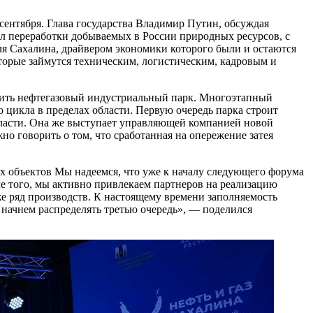
сентября. Глава государства Владимир Путин, обсуждая
л переработки добываемых в России природных ресурсов, с
для Сахалина, драйвером экономики которого были и остаются
торые займутся техническим, логистическим, кадровым и
троить нефтегазовый индустриальный парк. Многоэтапный
 цикла в пределах области. Первую очередь парка строит
бласти. Она же выступает управляющей компанией новой
о говорить о том, что сработанная на опережение затея
их объектов Мы надеемся, что уже к началу следующего форума
оме того, мы активно привлекаем партнеров на реализацию
же ряд производств. К настоящему времени заполняемость
 начнем распределять третью очередь», — поделился