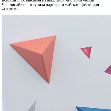
помогла с постановкой музыкальной мистерии «Косы
Чольчинай» и выступила партнером майского фестиваля
«Ненгне».