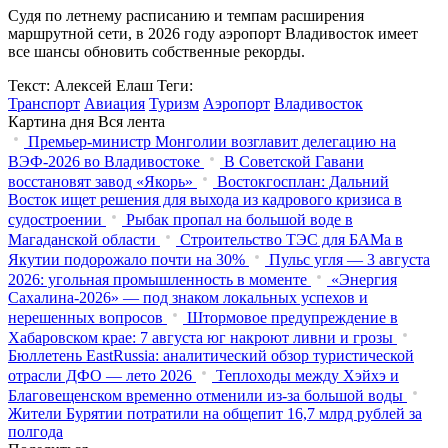
Судя по летнему расписанию и темпам расширения
маршрутной сети, в 2026 году аэропорт Владивосток имеет
все шансы обновить собственные рекорды.
Текст: Алексей Елаш
Теги:
Транспорт
Авиация
Туризм
Аэропорт
Владивосток
Картина дня
Вся лента
Премьер-министр Монголии возглавит делегацию на
ВЭФ‑2026 во Владивостоке
В Советской Гавани
восстановят завод «Якорь»
Востокгосплан: Дальний
Восток ищет решения для выхода из кадрового кризиса в
судостроении
Рыбак пропал на большой воде в
Магаданской области
Строительство ТЭС для БАМа в
Якутии подорожало почти на 30%
Пульс угля — 3 августа
2026: угольная промышленность в моменте
«Энергия
Сахалина-2026» — под знаком локальных успехов и
нерешенных вопросов
Штормовое предупреждение в
Хабаровском крае: 7 августа юг накроют ливни и грозы
Бюллетень EastRussia: аналитический обзор туристической
отрасли ДФО — лето 2026
Теплоходы между Хэйхэ и
Благовещенском временно отменили из-за большой воды
Жители Бурятии потратили на общепит 16,7 млрд рублей за
полгода