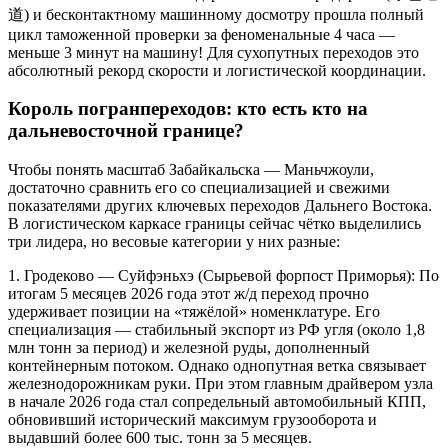
道) и бесконтактному машинному досмотру прошла полный
цикл таможенной проверки за феноменальные 4 часа —
меньше 3 минут на машину! Для сухопутных переходов это
абсолютный рекорд скорости и логистической координации.
Король погранпереходов: кто есть кто на
дальневосточной границе?
Чтобы понять масштаб Забайкальска — Маньчжоули,
достаточно сравнить его со специализацией и свежими
показателями других ключевых переходов Дальнего Востока.
В логистическом каркасе границы сейчас чётко выделились
три лидера, но весовые категории у них разные:
1. Гродеково — Суйфэньхэ (Сырьевой форпост Приморья): По
итогам 5 месяцев 2026 года этот ж/д переход прочно
удерживает позиции на «тяжёлой» номенклатуре. Его
специализация — стабильный экспорт из РФ угля (около 1,8
млн тонн за период) и железной руды, дополненный
контейнерным потоком. Однако однопутная ветка связывает
железнодорожникам руки. При этом главным драйвером узла
в начале 2026 года стал сопредельный автомобильный КПП,
обновивший исторический максимум грузооборота и
выдавший более 600 тыс. тонн за 5 месяцев.