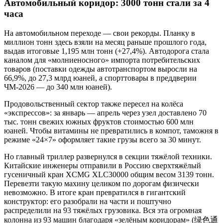
Автомобильный коридор: 3000 тонн стали за 4
часа
На автомобильном переходе — свои рекорды. Планку в
миллион тонн здесь взяли на месяц раньше прошлого года,
выдав итоговые 1,195 млн тонн (+27,4%). Автодорога стала
каналом для «молниеносного» импорта потребительских
товаров (поставки одежды автотранспортом выросли на
66,9%, до 27,3 млрд юаней, а спорттовары в преддверии
ЧМ-2026 — до 340 млн юаней).
Продовольственный сектор также пересел на колёса
«экспрессов»: за январь — апрель через узел доставлено 70
тыс. тонн свежих южных фруктов стоимостью 600 млн
юаней. Чтобы витамины не превратились в компот, таможня в
режиме «24×7» оформляет такие грузы всего за 30 минут.
Но главный триллер развернулся в секции тяжёлой техники.
Китайские инженеры отправили в Россию сверхтяжёлый
гусеничный кран XCMG XLC30000 общим весом 3139 тонн.
Перевезти такую махину целиком по дорогам физически
невозможно. В итоге кран превратился в гигантский
конструктор: его разобрали на части и поштучно
распределили на 93 тяжёлых грузовика. Вся эта огромная
колонна из 93 машин благодаря «зелёным коридорам» (绿色通