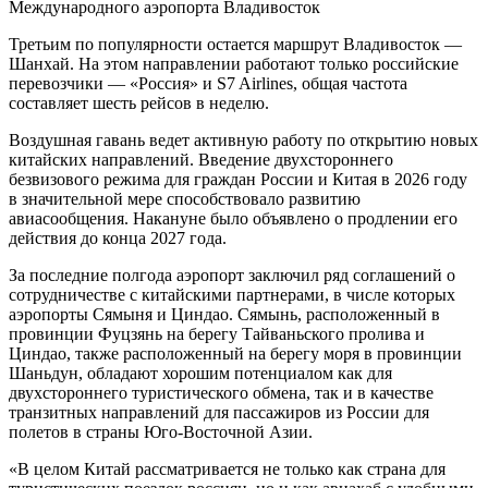
Международного аэропорта Владивосток
Третьим по популярности остается маршрут Владивосток —
Шанхай. На этом направлении работают только российские
перевозчики — «Россия» и S7 Airlines, общая частота
составляет шесть рейсов в неделю.
Воздушная гавань ведет активную работу по открытию новых
китайских направлений. Введение двухстороннего
безвизового режима для граждан России и Китая в 2026 году
в значительной мере способствовало развитию
авиасообщения. Накануне было объявлено о продлении его
действия до конца 2027 года.
За последние полгода аэропорт заключил ряд соглашений о
сотрудничестве с китайскими партнерами, в числе которых
аэропорты Сямыня и Циндао. Сямынь, расположенный в
провинции Фуцзянь на берегу Тайваньского пролива и
Циндао, также расположенный на берегу моря в провинции
Шаньдун, обладают хорошим потенциалом как для
двухстороннего туристического обмена, так и в качестве
транзитных направлений для пассажиров из России для
полетов в страны Юго-Восточной Азии.
«В целом Китай рассматривается не только как страна для