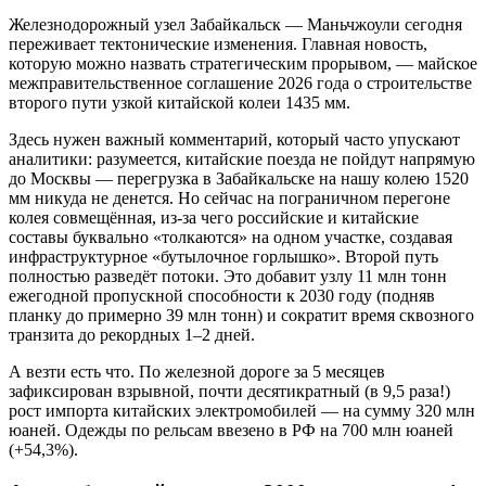
Железнодорожный узел Забайкальск — Маньчжоули сегодня
переживает тектонические изменения. Главная новость,
которую можно назвать стратегическим прорывом, — майское
межправительственное соглашение 2026 года о строительстве
второго пути узкой китайской колеи 1435 мм.
Здесь нужен важный комментарий, который часто упускают
аналитики: разумеется, китайские поезда не пойдут напрямую
до Москвы — перегрузка в Забайкальске на нашу колею 1520
мм никуда не денется. Но сейчас на пограничном перегоне
колея совмещённая, из-за чего российские и китайские
составы буквально «толкаются» на одном участке, создавая
инфраструктурное «бутылочное горлышко». Второй путь
полностью разведёт потоки. Это добавит узлу 11 млн тонн
ежегодной пропускной способности к 2030 году (подняв
планку до примерно 39 млн тонн) и сократит время сквозного
транзита до рекордных 1–2 дней.
А везти есть что. По железной дороге за 5 месяцев
зафиксирован взрывной, почти десятикратный (в 9,5 раза!)
рост импорта китайских электромобилей — на сумму 320 млн
юаней. Одежды по рельсам ввезено в РФ на 700 млн юаней
(+54,3%).