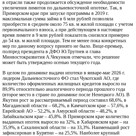
в отрасли также продолжается обсуждение необходимости
увеличения лимитов по дальневосточной ипотеке. Так, в
Приморском крае при запуске программы в 2019 г.
максимальная сумма займа в 6 млн рублей позволяла
приобрести в среднем около 75 кв. м жилой площади с учетом
первоначального взноса, а при действующем в настоящее
время лимите в 9 млн рублей показатель снизился примерно
до 54 кв. м жилой площади. Тем не менее пока конкретных
мер по данному вопросу принято не было. Вице-премьер,
полпред президента в ДФО Ю.Трутнев и глава
Минвостокразвития А.Чекунков отмечали, что решение
может быть утверждено осенью текущего года.
В целом по динамике выдачи ипотеки в январе-мае 2026 г.
лидером Дальневосточного ФО стал Чукотский АО, где
количество оформленных жилищных кредитов выросло на
89,9% относительно аналогичного периода прошлого года
(второе место в стране по динамике после Ненецкого АО). В
Якутии рост за рассматриваемый период составил 68,6%, в
Магаданской области – 68,2%, в Камчатском крае – 57,6%, в
Еврейской АО – 52,2%, в Амурской области – 48,2%, в
Забайкальском крае – 45,8%. В Приморском крае количество
выданных ипотек выросло на 32%, в Хабаровском крае – на
35,9%, в Сахалинской области – на 33,3%. Наименьший рост
зафиксирован в Бурятии – на 25,5%. Наиболее крупный