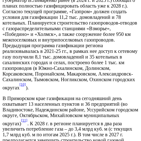
губернатор В.Лимаренко ранее (в 2024 г. и 2025 г.) сообщал о
планах полностью газифицировать область уже к 2028 г.).
Согласно текущей программе, «Газпром» должен создать
условия для газификации 11,2 тыс. домовладений и 78
котельных. Планируется строительство газопроводов-отводов
с газораспределительными станциями «Взморье»,
«Победино» и «Холмск», а также сооружение более 950 км
межпоселковых и внутрипоселковых газопроводов.
Предыдущая программа газификации региона
реализовывалась в 2021-25 гг., в рамках нее доступ к сетевому
газу получили 8,1 тыс. домовладений и 35 котельных в
сахалинских городах и селах, построено более 1 тыс. км
газопроводов (в Южно-Сахалинском, Долинском,
Корсаковском, Поронайском, Макаровском, Александровск-
Сахалинском, Тымовском, Ногликском, Охинском городских
[10]
округах
).
В Приморском крае газификация на сегодняшний день
охватывает 13 населенных пунктов и 36 предприятий (во
Владивостоке, Надеждинском районе, Уссурийском городском
округе, Октябрьском, Михайловском муниципальных
[11]
округах)
. К 2028 г. в регионе планируется в два раза
увеличить потребление газа – до 3,4 млрд куб. м (с текущих
1,7 млрд куб. м по итогам 2025 г.). В том числе в 2027 г.
предполагается завершить строительство новой газовой