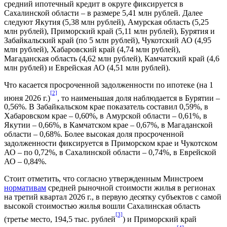
средний ипотечный кредит в округе фиксируется в
Сахалинской области – в размере 5,41 млн рублей. Далее
следуют Якутия (5,38 млн рублей), Амурская область (5,25
млн рублей), Приморский край (5,11 млн рублей), Бурятия и
Забайкальский край (по 5 млн рублей), Чукотский АО (4,95
млн рублей), Хабаровский край (4,74 млн рублей),
Магаданская область (4,62 млн рублей), Камчатский край (4,6
млн рублей) и Еврейская АО (4,51 млн рублей).
Что касается просроченной задолженности по ипотеке (на 1
[2]
июня 2026 г.)
, то наименьшая доля наблюдается в Бурятии –
0,56%. В Забайкальском крае показатель составил 0,59%, в
Хабаровском крае – 0,60%, в Амурской области – 0,61%, в
Якутии – 0,66%, в Камчатском крае – 0,67%, в Магаданской
области – 0,68%. Более высокая доля просроченной
задолженности фиксируется в Приморском крае и Чукотском
АО – по 0,72%, в Сахалинской области – 0,74%, в Еврейской
АО – 0,84%.
Стоит отметить, что согласно утвержденным Минстроем
нормативам
средней рыночной стоимости жилья в регионах
на третий квартал 2026 г., в первую десятку субъектов с самой
высокой стоимостью жилья вошли Сахалинская область
[3]
(третье место, 194,5 тыс. рублей
) и Приморский край