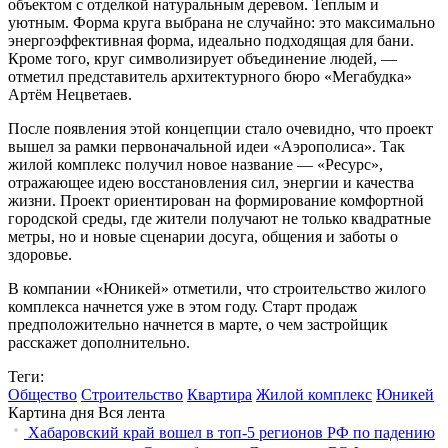
объектом с отделкой натуральным деревом. Теплым и
уютным. Форма круга выбрана не случайно: это максимально
энергоэффективная форма, идеально подходящая для бани.
Кроме того, круг символизирует объединение людей, —
отметил представитель архитектурного бюро «Мегабудка»
Артём Нецветаев.
После появления этой концепции стало очевидно, что проект
вышел за рамки первоначальной идеи «Аэрополиса». Так
жилой комплекс получил новое название — «Ресурс»,
отражающее идею восстановления сил, энергии и качества
жизни. Проект ориентирован на формирование комфортной
городской среды, где жители получают не только квадратные
метры, но и новые сценарии досуга, общения и заботы о
здоровье.
В компании «Юникей» отметили, что строительство жилого
комплекса начнется уже в этом году. Старт продаж
предположительно начнется в марте, о чем застройщик
расскажет дополнительно.
Теги:
Общество
Строительство
Квартира
Жилой комплекс
Юникей
Картина дня
Вся лента
Хабаровский край вошел в топ-5 регионов РФ по падению