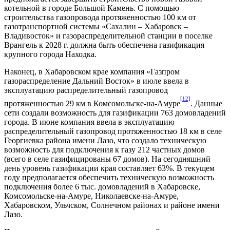
котельной в городе Большой Камень. С помощью
строительства газопровода протяженностью 100 км от
газотранспортной системы «Сахалин – Хабаровск –
Владивосток» и газораспределительной станции в поселке
Врангель к 2028 г. должна быть обеспечена газификация
крупного города Находка.
Наконец, в Хабаровском крае компания «Газпром
газораспределение Дальний Восток» в июле ввела в
эксплуатацию распределительный газопровод
[12]
протяженностью 29 км в Комсомольске-на-Амуре
. Данные
сети создали возможность для газификации 763 домовладений
города. В июне компания ввела в эксплуатацию
распределительный газопровод протяженностью 18 км в селе
Георгиевка района имени Лазо, что создало техническую
возможность для подключения к газу 212 частных домов
(всего в селе газифицированы 67 домов). На сегодняшний
день уровень газификации края составляет 63%. В текущем
году предполагается обеспечить техническую возможность
подключения более 6 тыс. домовладений в Хабаровске,
Комсомольске-на-Амуре, Николаевске-на-Амуре,
Хабаровском, Ульчском, Солнечном районах и районе имени
Лазо.