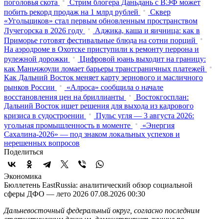
поголовья скота
Стрим блогера Даньдань с ВЭФ может
побить рекорд продаж на 1 млрд рублей
Сквер
«Угольщиков» стал первым обновленным пространством
Лучегорска в 2026 году
Аджика, каша и яичница: как в
Приморье готовят фестивальные блюда на сотни порций
На аэродроме в Охотске приступили к ремонту перрона и
рулежной дорожки
Цифровой юань выходит на границу:
как Маньчжоули ломает барьеры трансграничных платежей
Как Дальний Восток меняет карту зернового и масличного
рынков России
«Алроса» сообщила о начале
восстановления цен на бриллианты
Востокгосплан:
Дальний Восток ищет решения для выхода из кадрового
кризиса в судостроении
Пульс угля — 3 августа 2026:
угольная промышленность в моменте
«Энергия
Сахалина-2026» — под знаком локальных успехов и
нерешенных вопросов
Поделиться
Экономика
Бюллетень EastRussia: аналитический обзор социальной
сферы ДФО — лето 2026
07.08.2026 00:30
Дальневосточный федеральный округ, согласно последним