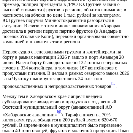
премьер, полпред президента в ДФО Ю.Трутнев заявил о
высокой стоимости фруктов в регионе, обратив внимание, в
частности, на яблоки по цене 1 тыс. рублей за килограмм.
Ю.Трутнев поручил Минвостокразвития разобраться в
ситуации. В связи с этим в июне авиакомпания «Аврора»
доставила в регион первую партию фруктов (в Анадырь и
поселок Угольные Копи), перевозки организованы совместно
компанией и правительством региона.
Первое судно с генеральными грузами и контейнерами на
борту в рамках навигации 2026 г. зашло в порт Анадыря 20
июня. На его борту было доставлено 122 тонны генеральных
грузов и 334 контейнера, в том числе 167 контейнеров с
продуктами питания. В целом в рамках северного завоза 2026
г. на Чукотку планируется доставить 24 тыс. тонн
[5]
продовольственных и непродовольственных товаров
.
Между тем в Хабаровском крае с апреля введено
субсидирование авиадоставки продуктов в отдаленный
Охотский муниципальный округ (авиакомпанией АО
[6]
«Хабаровские авиалинии»
). Тариф снижен на 70%,
килограмм груза обходится в 200 рублей вместо 620-670
рублей. В апреле-июне в муниципалитет было перевезено
около 40 тонн овощей, фруктов и молочной продукции. План