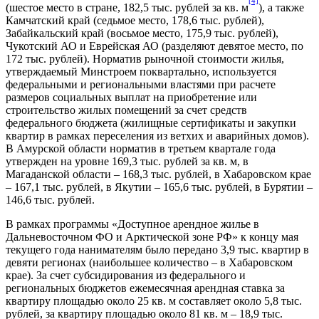
[4]
(шестое место в стране, 182,5 тыс. рублей за кв. м
), а также
Камчатский край (седьмое место, 178,6 тыс. рублей),
Забайкальский край (восьмое место, 175,9 тыс. рублей),
Чукотский АО и Еврейская АО (разделяют девятое место, по
172 тыс. рублей). Норматив рыночной стоимости жилья,
утверждаемый Минстроем поквартально, используется
федеральными и региональными властями при расчете
размеров социальных выплат на приобретение или
строительство жилых помещений за счет средств
федерального бюджета (жилищные сертификаты и закупки
квартир в рамках переселения из ветхих и аварийных домов).
В Амурской области норматив в третьем квартале года
утвержден на уровне 169,3 тыс. рублей за кв. м, в
Магаданской области – 168,3 тыс. рублей, в Хабаровском крае
– 167,1 тыс. рублей, в Якутии – 165,6 тыс. рублей, в Бурятии –
146,6 тыс. рублей.
В рамках программы «Доступное арендное жилье в
Дальневосточном ФО и Арктической зоне РФ» к концу мая
текущего года нанимателям было передано 3,9 тыс. квартир в
девяти регионах (наибольшее количество – в Хабаровском
крае). За счет субсидирования из федерального и
региональных бюджетов ежемесячная арендная ставка за
квартиру площадью около 25 кв. м составляет около 5,8 тыс.
рублей, за квартиру площадью около 81 кв. м – 18,9 тыс.