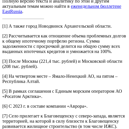
Полную версию текста и аналитику по этой и другим
актуальным темам можно найти в
еженедельном бюллетене
EastRussia
.
[1]
А также город Новодвинск Архангельской области.
[2]
Рассчитывается как отношение объема проблемных долгов
к общему ипотечному портфелю региона. Сумма
задолженности с просрочкой делится на общую сумму всех
выданных ипотечных кредитов и умножается на 100%.
[3]
После Москвы (221,4 тыс. рублей) и Московской области
(208 тыс. рублей).
[4]
На четвертом месте – Ямало-Ненецкий АО, на пятом –
Республика Алтай.
[5]
В рамках соглашения с Единым морским оператором АО
«Росатом Арктика».
[6]
С 2023 г. в составе компании «Аврора».
[7]
Село прилегает к Благовещенску с северо-запада, является
территорией, на которой в силу близости к Благовещенску
развивается жилищное строительство (в том числе ИЖС).