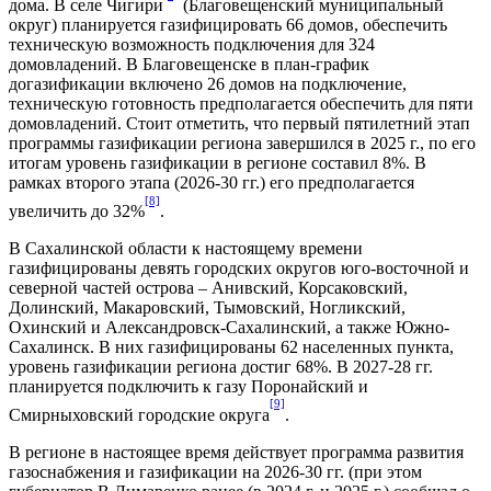
дома. В селе Чигири
(Благовещенский муниципальный
округ) планируется газифицировать 66 домов, обеспечить
техническую возможность подключения для 324
домовладений. В Благовещенске в план-график
догазификации включено 26 домов на подключение,
техническую готовность предполагается обеспечить для пяти
домовладений. Стоит отметить, что первый пятилетний этап
программы газификации региона завершился в 2025 г., по его
итогам уровень газификации в регионе составил 8%. В
рамках второго этапа (2026-30 гг.) его предполагается
[8]
увеличить до 32%
.
В Сахалинской области к настоящему времени
газифицированы девять городских округов юго-восточной и
северной частей острова – Анивский, Корсаковский,
Долинский, Макаровский, Тымовский, Ногликский,
Охинский и Александровск-Сахалинский, а также Южно-
Сахалинск. В них газифицированы 62 населенных пункта,
уровень газификации региона достиг 68%. В 2027-28 гг.
планируется подключить к газу Поронайский и
[9]
Смирныховский городские округа
.
В регионе в настоящее время действует программа развития
газоснабжения и газификации на 2026-30 гг. (при этом