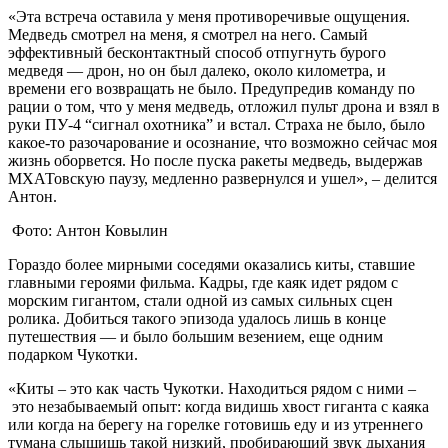
«Эта встреча оставила у меня противоречивые ощущения.
Медведь смотрел на меня, я смотрел на него. Самый
эффективный бесконтактный способ отпугнуть бурого
медведя — дрон, но он был далеко, около километра, и
времени его возвращать не было. Предупредив команду по
рации о том, что у меня медведь, отложил пульт дрона и взял в
руки ПУ-4 “сигнал охотника” и встал. Страха не было, было
какое-то разочарование и осознание, что возможно сейчас моя
жизнь оборвется. Но после пуска ракеты медведь, выдержав
МХАТовскую паузу, медленно развернулся и ушел», – делится
Антон.
Фото: Антон Ковылин
Гораздо более мирными соседями оказались киты, ставшие
главными героями фильма. Кадры, где каяк идет рядом с
морским гигантом, стали одной из самых сильных сцен
ролика. Добиться такого эпизода удалось лишь в конце
путешествия — и было большим везением, еще одним
подарком Чукотки.
«Киты – это как часть Чукотки. Находиться рядом с ними –
это незабываемый опыт: когда видишь хвост гиганта с каяка
или когда на берегу на горелке готовишь еду и из утреннего
тумана слышишь такой низкий, пробирающий звук дыхания