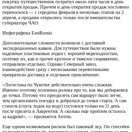
покупку путешественник потратил около пяти часов в день
открытия продаж. Причем и день открытия продаж постоянно
переносился — с середины февраля в несколько этапов на 2
апреля, а продажи открылись только после вмешательства
губернатора ЧАО.
Инфографика EastRussia
Дополнительные сложности возникли с доставкой
экспедиционных каяков. Для путешествия были нужны
надежные пластиковые лодки с хорошей мореходностью,
поэтому их, как и прочее крупное и тяжелое снаряжение,
отправляли отдельно. Однако Северный завоз,
взаимодействие сразу с несколькими перевозчиками
превратили доставку в отдельное приключение.
«Логистика по Чукотке действительно очень сложная.
Именно поэтому половина ролика про то, как мы добираемся
до точки. Потому что преодолеть сам маршрут было легче,
чем организовать поездку и добраться до точки старта. А сам
стапель (спуск лодок на воду) состоялся только на 11 день
после прилета в Лаврентия. А сколько еще проблем осталось
за кадром!», — признается Антон.
Еще одним возможным риском был паковый лед. Он способен
полностью перекрыть акватории и сорвать навигацию на весь