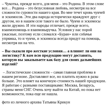
– Чукотка, прежде всего, для меня – это Родина. В этом слове
все… Родина – это безусловная любовь, несмотря на все
сложности суровости нашего края. Во мне течет кровь чукчей
и эскимосов. Эти два народа исторически враждуют друг с
другом, но в нашем селе такого не было. Чукчи и эскимосы
жили дружно. И эти народы отличает, прежде всего,
взаимопомощь и взаимовыручка. Условия у нас порой
ужасные, поэтому если сломался «Буран» или собачья
упряжка, то и чукчи, и эскимосы всегда придут на помощь,
несмотря ни на что.
– Вы сказали про жесткие условия… а влияют ли они на
логистику? К вам всю продукцию могут доставить,
которую вы заказываете как базу для своих дальнейших
изделий?
– Логистические сложности – самая главная проблема в
нашем регионе. Доставляют все, но платить нужно в разы
больше. Это влияет на конечную стоимость нашей продукции.
Я работаю с разными поставщиками: Москва, Беларусь,
страны меня СНГ. Очень хочу выйти на Китай, но пока нет
возможности, пока еще не нашла.
фото из личного архива Татьяны Крикун