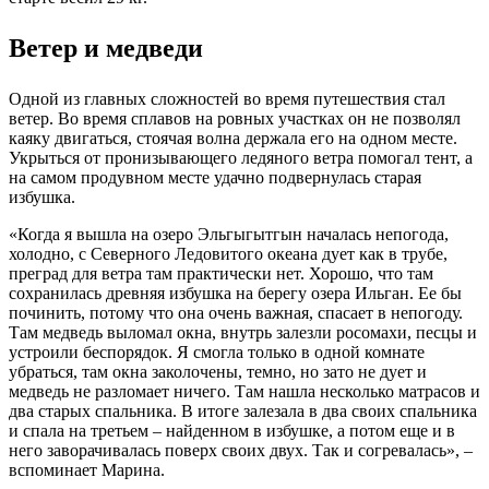
Ветер и медведи
Одной из главных сложностей во время путешествия стал
ветер. Во время сплавов на ровных участках он не позволял
каяку двигаться, стоячая волна держала его на одном месте.
Укрыться от пронизывающего ледяного ветра помогал тент, а
на самом продувном месте удачно подвернулась старая
избушка.
«Когда я вышла на озеро Эльгыгытгын началась непогода,
холодно, с Северного Ледовитого океана дует как в трубе,
преград для ветра там практически нет. Хорошо, что там
сохранилась древняя избушка на берегу озера Ильган. Ее бы
починить, потому что она очень важная, спасает в непогоду.
Там медведь выломал окна, внутрь залезли росомахи, песцы и
устроили беспорядок. Я смогла только в одной комнате
убраться, там окна заколочены, темно, но зато не дует и
медведь не разломает ничего. Там нашла несколько матрасов и
два старых спальника. В итоге залезала в два своих спальника
и спала на третьем – найденном в избушке, а потом еще и в
него заворачивалась поверх своих двух. Так и согревалась», –
вспоминает Марина.