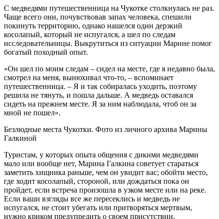
С медведями путешественница на Чукотке столкнулась не раз.
Чаще всего они, почувствовав запах человека, спешили
покинуть территорию, однако нашелся один дерзкий
косолапый, который не испугался, а шел по следам
исследовательницы. Выкрутиться из ситуации Марине помог
богатый походный опыт.
«Он шел по моим следам – сидел на месте, где я недавно была,
смотрел на меня, вынюхивал что-то, – вспоминает
путешественница. – Я и так собиралась уходить, поэтому
решила не тянуть, и пошла дальше. А медведь оставался
сидеть на прежнем месте. Я за ним наблюдала, чтоб он за
мной не пошел».
Безлюдные места Чукотки. Фото из личного архива Марины
Галкиной
Туристам, у которых опыта общения с дикими медведями
мало или вообще нет, Марина Галкина советует стараться
заметить хищника раньше, чем он увидит вас; обойти место,
где ходит косолапый, стороной, или дождаться пока он
пройдет, если встреча произошла в узком месте или на реке.
Если ваши взгляды все же пересеклись и медведь не
испугался, не стоит убегать или притворяться мертвым,
нужно криком предупредить о своем присутствии.