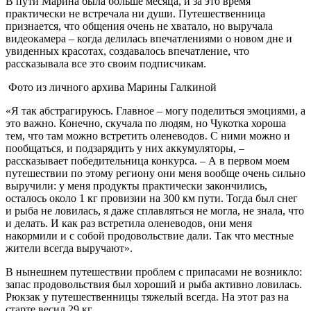
В пути Марина была больше месяца, и за это время
практически не встречала ни души. Путешественница
признается, что общения очень не хватало, но выручала
видеокамера – когда делилась впечатлениями о новом дне и
увиденных красотах, создавалось впечатление, что
рассказывала все это своим подписчикам.
Фото из личного архива Марины Галкиной
«Я так абстрагируюсь. Главное – могу поделиться эмоциями, а
это важно. Конечно, скучала по людям, но Чукотка хороша
тем, что там можно встретить оленеводов. С ними можно и
пообщаться, и подзарядить у них аккумуляторы, –
рассказывает победительница конкурса. – А в первом моем
путешествии по этому региону они меня вообще очень сильно
выручили: у меня продукты практически закончились,
осталось около 1 кг провизии на 300 км пути. Тогда был снег
и рыба не ловилась, я даже сплавляться не могла, не знала, что
и делать. И как раз встретила оленеводов, они меня
накормили и с собой продовольствие дали. Так что местные
жители всегда выручают».
В нынешнем путешествии проблем с припасами не возникло:
запас продовольствия был хороший и рыба активно ловилась.
Рюкзак у путешественницы тяжелый всегда. На этот раз на
старте весил 29 кг.