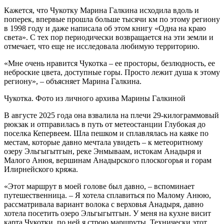
Кажется, что Чукотку Марина Галкина исходила вдоль и
поперек, впервые прошла больше тысячи км по этому региону
в 1998 году и даже написала об этом книгу «Одна на краю
света». С тех пор периодически возвращается на эти земли и
отмечает, что еще не исследовала любимую территорию.
«Мне очень нравится Чукотка – ее просторы, безлюдность, ее
неброские цвета, доступные горы. Просто лежит душа к этому
региону», – объясняет Марина Галкина.
Чукотка. Фото из личного архива Марины Галкиной
В августе 2025 года она взвалила на плечи 29-килограммовый
рюкзак и отправилась в путь от метеостанции Глубокая до
поселка Кепервеем. Шла пешком и сплавлялась на каяке по
местам, которые давно мечтала увидеть – к метеоритному
озеру Эльгыгытгын, реке Энмываам, истокам Анадыря и
Малого Анюя, вершинам Анадырского плоскогорья и горам
Илирнейского кряжа.
«Этот маршрут в моей голове был давно, – вспоминает
путешественница. – Я хотела сплавиться по Малому Анюю,
рассматривала вариант волока с верховья Анадыря, давно
хотела посетить озеро Эльгыгытгын. У меня на кухне висит
карта Чукотки, по ней я строю маршруты. Технически этот