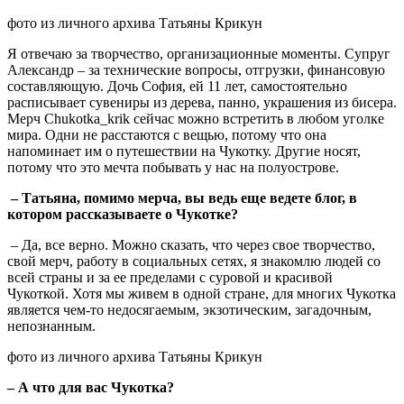
фото из личного архива Татьяны Крикун
Я отвечаю за творчество, организационные моменты. Супруг
Александр – за технические вопросы, отгрузки, финансовую
составляющую. Дочь София, ей 11 лет, самостоятельно
расписывает сувениры из дерева, панно, украшения из бисера.
Мерч Chukotka_krik сейчас можно встретить в любом уголке
мира. Одни не расстаются с вещью, потому что она
напоминает им о путешествии на Чукотку. Другие носят,
потому что это мечта побывать у нас на полуострове.
– Татьяна, помимо мерча, вы ведь еще ведете блог, в
котором рассказываете о Чукотке?
– Да, все верно. Можно сказать, что через свое творчество,
свой мерч, работу в социальных сетях, я знакомлю людей со
всей страны и за ее пределами с суровой и красивой
Чукоткой. Хотя мы живем в одной стране, для многих Чукотка
является чем-то недосягаемым, экзотическим, загадочным,
непознанным.
фото из личного архива Татьяны Крикун
– А что для вас Чукотка?