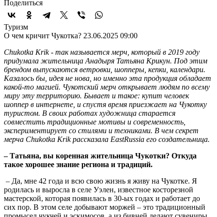
Поделиться
Туризм
О чем кричит Чукотка?
23.06.2025 09:00
Chukotka Krik - так называется мерч, который в 2019 году
придумала жительница Анадыря Татьяна Крикун. Под этим
брендом выпускаются ветровки, шопперы, кепки, календари.
Казалось бы, идея не нова, но именно эта продукция обладает
какой-то магией. Чукотский мерч открывает людям по всему
миру эту территорию. Бывает и такое: купит человек
шоппер в интернете, и спустя время приезжает на Чукотку
туристом. В своих работах художница старается
совместить традиционные мотивы и современность,
экспериментирует со стилями и техниками. В чем секрет
мерча Chukotka Krik рассказала EastRussia его создательница.
– Татьяна, вы коренная жительница Чукотки? Откуда
такое хорошее знание региона и традиций.
– Да, мне 42 года и всю свою жизнь я живу на Чукотке. Я
родилась и выросла в селе Уэлен, известное косторезной
мастерской, которая появилась в 30-ых годах и работает до
сих пор. В этом селе добывают моржей – это традиционный
промысел чукчей и эскимосов, а из бивней делают сувениры