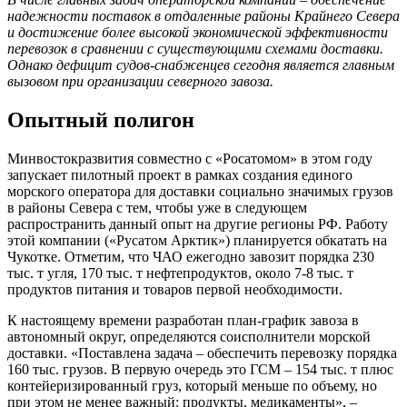
надежности поставок в отдаленные районы Крайнего Севера
и достижение более высокой экономической эффективности
перевозок в сравнении с существующими схемами доставки.
Однако дефицит судов-снабженцев сегодня является главным
вызовом при организации северного завоза.
Опытный полигон
Минвостокразвития совместно с «Росатомом» в этом году
запускает пилотный проект в рамках создания единого
морского оператора для доставки социально значимых грузов
в районы Севера с тем, чтобы уже в следующем
распространить данный опыт на другие регионы РФ. Работу
этой компании («Русатом Арктик») планируется обкатать на
Чукотке. Отметим, что ЧАО ежегодно завозит порядка 230
тыс. т угля, 170 тыс. т нефтепродуктов, около 7-8 тыс. т
продуктов питания и товаров первой необходимости.
К настоящему времени разработан план-график завоза в
автономный округ, определяются соисполнители морской
доставки. «Поставлена задача – обеспечить перевозку порядка
160 тыс. грузов. В первую очередь это ГСМ – 154 тыс. т плюс
контейеризированный груз, который меньше по объему, но
при этом не менее важный: продукты, медикаменты», –