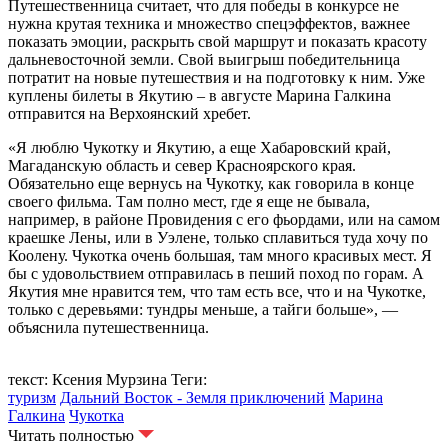
Путешественница считает, что для победы в конкурсе не
нужна крутая техника и множество спецэффектов, важнее
показать эмоции, раскрыть свой маршрут и показать красоту
дальневосточной земли. Свой выигрыш победительница
потратит на новые путешествия и на подготовку к ним. Уже
куплены билеты в Якутию – в августе Марина Галкина
отправится на Верхоянский хребет.
«Я люблю Чукотку и Якутию, а еще Хабаровский край,
Магаданскую область и север Красноярского края.
Обязательно еще вернусь на Чукотку, как говорила в конце
своего фильма. Там полно мест, где я еще не бывала,
например, в районе Провидения с его фьордами, или на самом
краешке Лены, или в Уэлене, только сплавиться туда хочу по
Коолену. Чукотка очень большая, там много красивых мест. Я
бы с удовольствием отправилась в пеший поход по горам. А
Якутия мне нравится тем, что там есть все, что и на Чукотке,
только с деревьями: тундры меньше, а тайги больше», —
объяснила путешественница.
текст: Ксения Мурзина
Теги:
туризм
Дальний Восток - Земля приключений
Марина
Галкина
Чукотка
Читать полностью