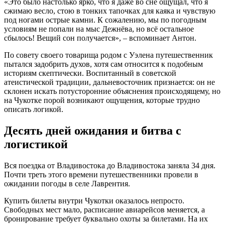
«Это было настолько ярко, что я даже во сне ощущал, что я
сжимаю весло, стою в тонких тапочках для каяка и чувствую
под ногами острые камни. К сожалению, мы по погодным
условиям не попали на мыс Дежнёва, но всё остальное
сбылось! Вещий сон получается», – вспоминает Антон.
По совету своего товарища родом с Уэлена путешественник
пытался задобрить духов, хотя сам относится к подобным
историям скептически. Воспитанный в советской
атеистической традиции, дальневосточник признается: он не
склонен искать потусторонние объяснения происходящему, но
на Чукотке порой возникают ощущения, которые трудно
описать логикой.
Десять дней ожидания и битва с
логистикой
Вся поездка от Владивостока до Владивостока заняла 34 дня.
Почти треть этого времени путешественники провели в
ожидании погоды в селе Лаврентия.
Купить билеты внутри Чукотки оказалось непросто.
Свободных мест мало, расписание авиарейсов меняется, а
бронирование требует буквально охоты за билетами. На их