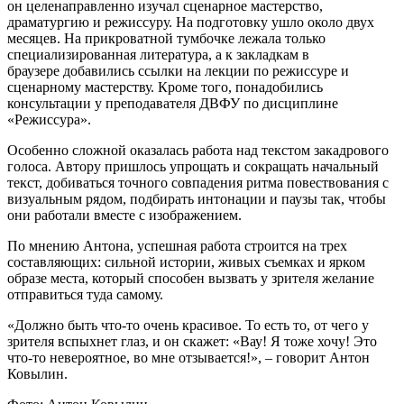
он целенаправленно изучал сценарное мастерство,
драматургию и режиссуру. На подготовку ушло около двух
месяцев. На прикроватной тумбочке лежала только
специализированная литература, а к закладкам в
браузере добавились ссылки на лекции по режиссуре и
сценарному мастерству. Кроме того, понадобились
консультации у преподавателя ДВФУ по дисциплине
«Режиссура».
Особенно сложной оказалась работа над текстом закадрового
голоса. Автору пришлось упрощать и сокращать начальный
текст, добиваться точного совпадения ритма повествования с
визуальным рядом, подбирать интонации и паузы так, чтобы
они работали вместе с изображением.
По мнению Антона, успешная работа строится на трех
составляющих: сильной истории, живых съемках и ярком
образе места, который способен вызвать у зрителя желание
отправиться туда самому.
«Должно быть что-то очень красивое. То есть то, от чего у
зрителя вспыхнет глаз, и он скажет: «Вау! Я тоже хочу! Это
что-то невероятное, во мне отзывается!», – говорит Антон
Ковылин.