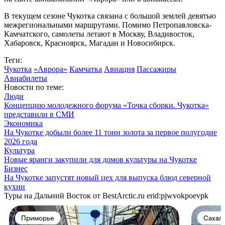
В текущем сезоне Чукотка связана с большой землей девятью
межрегиональными маршрутами. Помимо Петропавловска-
Камчатского, самолеты летают в Москву, Владивосток,
Хабаровск, Красноярск, Магадан и Новосибирск.
Теги:
Чукотка
«Аврора»
Камчатка
Авиация
Пассажиры
Авиабилеты
Новости по теме:
Люди
Концепцию молодежного форума «Точка сборки. Чукотка»
представили в СМИ
Экономика
На Чукотке добыли более 11 тонн золота за первое полугодие
2026 года
Культура
Новые яранги закупили для домов культуры на Чукотке
Бизнес
На Чукотке запустят новый цех для выпуска блюд северной
кухни
Туры на Дальний Восток от BestArctic.ru
erid:pjwvokpoevpk