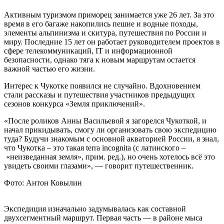
Активным туризмом приморец занимается уже 26 лет. За это
время в его багаже накопились пешие и водные походы,
элементы альпинизма и скитура, путешествия по России и
миру. Последние 15 лет он работает руководителем проектов в
сфере телекоммуникаций, IT и информационной
безопасности, однако тяга к новым маршрутам остается
важной частью его жизни.
Интерес к Чукотке появился не случайно. Вдохновением
стали рассказы и путешествия участников предыдущих
сезонов конкурса «Земля приключений».
«После роликов Анны Васильевой я загорелся Чукоткой, и
начал прикидывать, смогу ли организовать свою экспедицию
туда? Будучи знакомым с основной акваторией России, я знал,
что Чукотка – это такая terra incognita (с латинского –
«неизведанная земля», прим. ред.), но очень хотелось всё это
увидеть своими глазами», — говорит путешественник.
Фото: Антон Ковылин
Экспедиция изначально задумывалась как составной
двухсегментный маршрут. Первая часть — в районе мыса