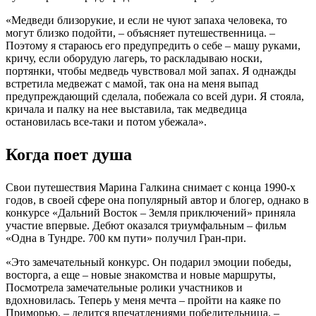
«Медведи близорукие, и если не чуют запаха человека, то
могут близко подойти, – объясняет путешественница. –
Поэтому я стараюсь его предупредить о себе – машу руками,
кричу, если оборудую лагерь, то раскладываю носки,
портянки, чтобы медведь чувствовал мой запах. Я однажды
встретила медвежат с мамой, так она на меня выпад
предупреждающий сделала, побежала со всей дури. Я стояла,
кричала и палку на нее выставила, так медведица
остановилась все-таки и потом убежала».
Когда поет душа
Свои путешествия Марина Галкина снимает с конца 1990-х
годов, в своей сфере она популярный автор и блогер, однако в
конкурсе «Дальний Восток – Земля приключений» приняла
участие впервые. Дебют оказался триумфальным – фильм
«Одна в Тундре. 700 км пути» получил Гран-при.
«Это замечательный конкурс. Он подарил эмоции победы,
восторга, а еще – новые знакомства и новые маршруты,
Посмотрела замечательные ролики участников и
вдохновилась. Теперь у меня мечта – пройти на каяке по
Приморью, – делится впечатлениями победительница. –