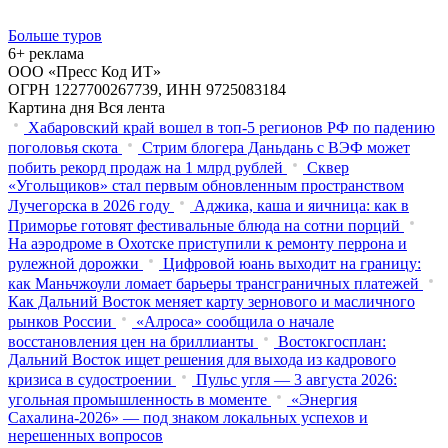
Больше туров
6+ реклама
ООО «Пресс Код ИТ»
ОГРН 1227700267739, ИНН 9725083184
Картина дня
Вся лента
Хабаровский край вошел в топ-5 регионов РФ по падению
поголовья скота
Стрим блогера Даньдань с ВЭФ может
побить рекорд продаж на 1 млрд рублей
Сквер
«Угольщиков» стал первым обновленным пространством
Лучегорска в 2026 году
Аджика, каша и яичница: как в
Приморье готовят фестивальные блюда на сотни порций
На аэродроме в Охотске приступили к ремонту перрона и
рулежной дорожки
Цифровой юань выходит на границу:
как Маньчжоули ломает барьеры трансграничных платежей
Как Дальний Восток меняет карту зернового и масличного
рынков России
«Алроса» сообщила о начале
восстановления цен на бриллианты
Востокгосплан:
Дальний Восток ищет решения для выхода из кадрового
кризиса в судостроении
Пульс угля — 3 августа 2026:
угольная промышленность в моменте
«Энергия
Сахалина-2026» — под знаком локальных успехов и
нерешенных вопросов