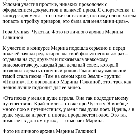
Условия участия простые, никаких проволочек с
оформлением документов и выдачей приза. Я спортсменка, и
конкурс для меня – это тоже состязание, поэтому очень хотела
попасть в тройку призеров, это была для меня мини-цель».
Гора Лунная, Чукотка. Фото из личного архива Марины
Галкиной
К участию в конкурсе Марина подошла серьезно и перед
подачей заявки редактировала свой фильм несколько раз –
отдавала на суд друзьям и показывала знакомому
видеомонтажеру, каждый дал дельный совет, который
позволил сделать отличный ролик. Главной музыкальной
темой стала песня «Там на самом краю Земли» группы
«Пикник». По признанию Марины Галкиной, этот трек как
нельзя лучше подходит для ее видео.
«Эта песня у меня в душе играла. Она так подходит моему
путешествию. Край земли – это же про Чукотку. Я вообще
много пою в путешествиях, у меня там душа поет. Идешь, а в
душе музыка играет, и иногда прорывается голос. Это так
помогает в долгом пути», — отмечает Марина.
Фото из личного архива Марины Галкиной