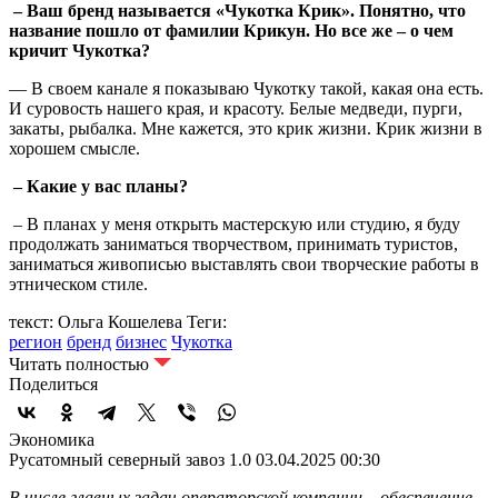
– Ваш бренд называется «Чукотка Крик». Понятно, что
название пошло от фамилии Крикун. Но все же – о чем
кричит Чукотка?
— В своем канале я показываю Чукотку такой, какая она есть.
И суровость нашего края, и красоту. Белые медведи, пурги,
закаты, рыбалка. Мне кажется, это крик жизни. Крик жизни в
хорошем смысле.
– Какие у вас планы?
– В планах у меня открыть мастерскую или студию, я буду
продолжать заниматься творчеством, принимать туристов,
заниматься живописью выставлять свои творческие работы в
этническом стиле.
текст: Ольга Кошелева
Теги:
регион
бренд
бизнес
Чукотка
Читать полностью
Поделиться
Экономика
Русатомный северный завоз 1.0
03.04.2025 00:30
В числе главных задач операторской компании – обеспечение