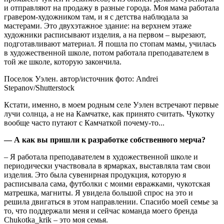
и отправляют на продажу в разные города. Моя мама работала
гравером-художником там, и я с детства наблюдала за
мастерами. Это двухэтажное здание: на верхнем этаже
художники расписывают изделия, а на первом – вырезают,
подготавливают материал. Я пошла по стопам мамы, училась
в художественной школе, потом работала преподавателем в
той же школе, которую закончила.
Поселок Уэлен. автор/источник фото: Andrei
Stepanov/Shutterstock
Кстати, именно, в моем родным селе Уэлен встречают первые
лучи солнца, а не на Камчатке, как принято считать. Чукотку
вообще часто путают с Камчаткой почему-то...
— А как вы пришли к разработке собственного мерча?
– Я работала преподавателем в художественной школе и
периодически участвовала в ярмарках, выставляла там свои
изделия. Это была сувенирная продукция, которую я
расписывала сама, футболки с моими евражками, чукотская
матрешка, магниты. Я увидела большой спрос на это и
решила двигаться в этом направлении. Спасибо моей семье за
то, что поддержали меня и сейчас команда моего бренда
Chukotka_krik – это моя семья.