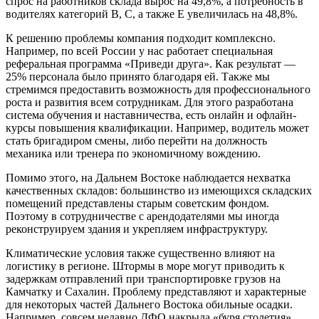
спрос на работников склада вырос на 49,8%, а потребность в
водителях категорий B, C, а также E увеличилась на 48,8%.
К решению проблемы компания подходит комплексно.
Например, по всей России у нас работает специальная
реферальная программа «Приведи друга». Как результат —
25% персонала было принято благодаря ей. Также мы
стремимся предоставить возможность для профессионального
роста и развития всем сотрудникам. Для этого разработана
система обучения и наставничества, есть онлайн и офлайн-
курсы повышения квалификации. Например, водитель может
стать бригадиром смены, либо перейти на должность
механика или тренера по экономичному вождению.
Помимо этого, на Дальнем Востоке наблюдается нехватка
качественных складов: большинство из имеющихся складских
помещений представлены старым советским фондом.
Поэтому в сотрудничестве с арендодателями мы иногда
реконструируем здания и укрепляем инфраструктуру.
Климатические условия также существенно влияют на
логистику в регионе. Штормы в море могут приводить к
задержкам отправлений при транспортировке грузов на
Камчатку и Сахалин. Проблему представляют и характерные
для некоторых частей Дальнего Востока обильные осадки.
Например, совсем недавно ДФО накрыла «буря столетия»,