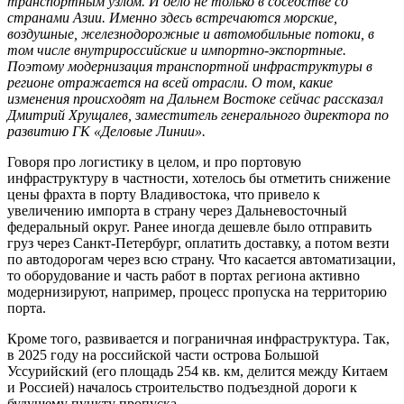
транспортным узлом. И дело не только в соседстве со
странами Азии. Именно здесь встречаются морские,
воздушные, железнодорожные и автомобильные потоки, в
том числе внутрироссийские и импортно-экспортные.
Поэтому модернизация транспортной инфраструктуры в
регионе отражается на всей отрасли. О том, какие
изменения происходят на Дальнем Востоке сейчас рассказал
Дмитрий Хрущалев, заместитель генерального директора по
развитию ГК «Деловые Линии».
Говоря про логистику в целом, и про портовую
инфраструктуру в частности, хотелось бы отметить снижение
цены фрахта в порту Владивостока, что привело к
увеличению импорта в страну через Дальневосточный
федеральный округ. Ранее иногда дешевле было отправить
груз через Санкт-Петербург, оплатить доставку, а потом везти
по автодорогам через всю страну. Что касается автоматизации,
то оборудование и часть работ в портах региона активно
модернизируют, например, процесс пропуска на территорию
порта.
Кроме того, развивается и пограничная инфраструктура. Так,
в 2025 году на российской части острова Большой
Уссурийский (его площадь 254 кв. км, делится между Китаем
и Россией) началось строительство подъездной дороги к
будущему пункту пропуска.