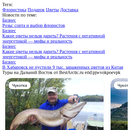
Теги:
Флористика
Подарок
Цветы
Доставка
Новости по теме:
Бизнес
Розы: сорта и выбор флористов
Бизнес
Какие цветы нельзя дарить? Растения с негативной
энергетикой — мифы и реальность
Бизнес
Какие цветы нельзя дарить? Растения с негативной
энергетикой — мифы и реальность
Бизнес
В Хабаровск не пустили 9 тыс. зараженных цветов из Китая
Туры на Дальний Восток от BestArctic.ru
erid:pjwvokpoevpk