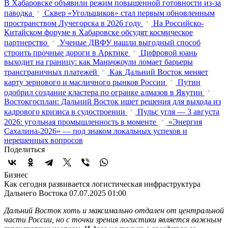
В Хабаровске объявили режим повышенной готовности из‑за
паводка
Сквер «Угольщиков» стал первым обновленным
пространством Лучегорска в 2026 году
На Российско-
Китайском форуме в Хабаровске обсудят космическое
партнерство
Ученые ДВФУ нашли выгодный способ
строить прочные дороги в Арктике
Цифровой юань
выходит на границу: как Маньчжоули ломает барьеры
трансграничных платежей
Как Дальний Восток меняет
карту зернового и масличного рынков России
Путин
одобрил создание кластера по огранке алмазов в Якутии
Востокгосплан: Дальний Восток ищет решения для выхода из
кадрового кризиса в судостроении
Пульс угля — 3 августа
2026: угольная промышленность в моменте
«Энергия
Сахалина-2026» — под знаком локальных успехов и
нерешенных вопросов
Поделиться
Бизнес
Как сегодня развивается логистическая инфраструктура
Дальнего Востока
07.07.2025 01:00
Дальний Восток хоть и максимально отдален от центральной
части России, но с точки зрения логистики является важным