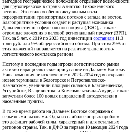
выгодное географическое положение открывают возможности
для грузоперевозок в страны Азиатско-Тихоокеанского
региона. Это стало особенно актуальным из-за
переориентации транспортных потоков с запада на восток.
Благоприятные условия создаёт и растущая экономика
Дальневосточного федерального округа (ДФО), а также
огромные вложения в валовой региональный продукт (ВРП).
Так, за 5 лет, с 2019 по 2023 год инвестиции
составили
11,3
трлн руб. или 9% общероссийского объема. При этом 29% от
этих вложений направляется на развитие транспортно-
логистического комплекса региона.
Поэтому в последние годы игроки логистического рынка
активно наращивают свое присутствие на Дальнем Востоке.
Наша компания не исключение: в 2023–2024 годах открыли
новые терминалы в Белогорске и Петропавловске-
Камчатском, увеличили площади складов в Благовещенске,
Уссурийске, Владивостоке и Комсомольске-на-Амуре, а также
запустили более 100 новых направлений автодоставки в
населённые пункты.
В то же время работа на Дальнем Востоке сопряжена с
серьезными вызовами. Одна из наиболее острых проблем —
это дефицит рабочей силы, характерный и для остальных
регионов страны. Так, в ДФО за первые 10 месяцев 2024 года