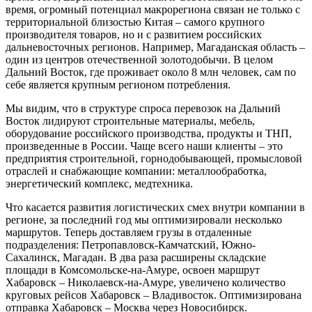
время, огромный потенциал макрорегиона связан не только с
территориальной близостью Китая – самого крупного
производителя товаров, но и с развитием российских
дальневосточных регионов. Например, Магаданская область –
один из центров отечественной золотодобычи. В целом
Дальний Восток, где проживает около 8 млн человек, сам по
себе является крупным регионом потребления.
Мы видим, что в структуре спроса перевозок на Дальний
Восток лидируют строительные материалы, мебель,
оборудование российского производства, продукты и ТНП,
произведенные в России. Чаще всего наши клиенты – это
предприятия строительной, горнодобывающей, промысловой
отраслей и снабжающие компании: металлообработка,
энергетический комплекс, медтехника.
Что касается развития логистических смех внутри компании в
регионе, за последний год мы оптимизировали несколько
маршрутов. Теперь доставляем грузы в отдаленные
подразделения: Петропавловск-Камчатский, Южно-
Сахалинск, Магадан. В два раза расширены складские
площади в Комсомольске-на-Амуре, освоен маршрут
Хабаровск – Николаевск-на-Амуре, увеличено количество
круговых рейсов Хабаровск – Владивосток. Оптимизирована
отправка Хабаровск – Москва через Новосибирск.