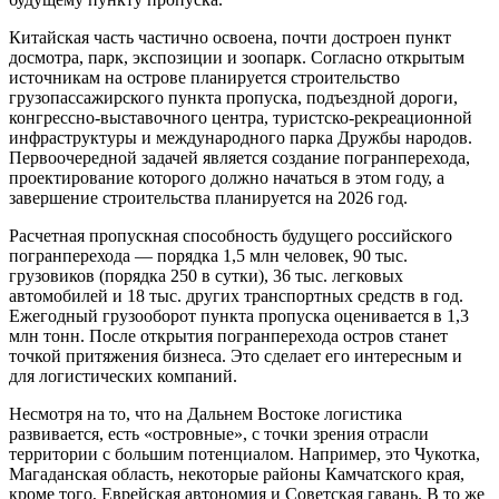
Китайская часть частично освоена, почти достроен пункт
досмотра, парк, экспозиции и зоопарк. Согласно открытым
источникам на острове планируется строительство
грузопассажирского пункта пропуска, подъездной дороги,
конгрессно-выставочного центра, туристско-рекреационной
инфраструктуры и международного парка Дружбы народов.
Первоочередной задачей является создание погранперехода,
проектирование которого должно начаться в этом году, а
завершение строительства планируется на 2026 год.
Расчетная пропускная способность будущего российского
погранперехода — порядка 1,5 млн человек, 90 тыс.
грузовиков (порядка 250 в сутки), 36 тыс. легковых
автомобилей и 18 тыс. других транспортных средств в год.
Ежегодный грузооборот пункта пропуска оценивается в 1,3
млн тонн. После открытия погранперехода остров станет
точкой притяжения бизнеса. Это сделает его интересным и
для логистических компаний.
Несмотря на то, что на Дальнем Востоке логистика
развивается, есть «островные», с точки зрения отрасли
территории с большим потенциалом. Например, это Чукотка,
Магаданская область, некоторые районы Камчатского края,
кроме того, Еврейская автономия и Советская гавань. В то же