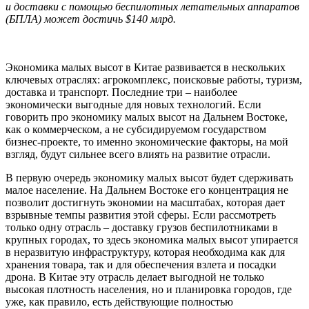
и доставки с помощью беспилотных летательных аппаратов
(БПЛА) может достичь $140 млрд.
Экономика малых высот в Китае развивается в нескольких
ключевых отраслях: агрокомплекс, поисковые работы, туризм,
доставка и транспорт. Последние три – наиболее
экономически выгодные для новых технологий. Если
говорить про экономику малых высот на Дальнем Востоке,
как о коммерческом, а не субсидируемом государством
бизнес-проекте, то именно экономические факторы, на мой
взгляд, будут сильнее всего влиять на развитие отрасли.
В первую очередь экономику малых высот будет сдерживать
малое население. На Дальнем Востоке его концентрация не
позволит достигнуть экономии на масштабах, которая дает
взрывные темпы развития этой сферы. Если рассмотреть
только одну отрасль – доставку грузов беспилотниками в
крупных городах, то здесь экономика малых высот упирается
в неразвитую инфраструктуру, которая необходима как для
хранения товара, так и для обеспечения взлета и посадки
дрона. В Китае эту отрасль делает выгодной не только
высокая плотность населения, но и планировка городов, где
уже, как правило, есть действующие полностью