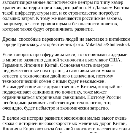
автоматизированные логистические центры по типу камер
хранения на территории каждого района. На Дальнем Востоке
такой инфраструктуры нет, и ее строительство потребует
больших затрат. К тому же вмешаются российские законы,
например, в части уровня шума и безопасности полетов,
которые также будут ограничивать развитие.
Дроны, способные перевозить людей на выставке в китайском
городе Гуаньчжоу. автор/источник фото: MikeDotta/Shutterstock
Если говорить про сферу авиатакси, то основными лидерами
в мире по развитию данной технологии выступают США,
Германия, Япония и Китай. Основная часть лидеров –
недружественные нам страны, а само авиатакси можно
отнести к технологиям двойного назначения, поэтому
технологический обмен с ними будет невозможен.
Взаимодействие же с дружественным Китаем, который не
поддерживает санкционную политику, тоже может
ограничиваться вторичными санкциями. Поэтому России
необходимо развивать собственную технологию, что,
очевидно, будет небыстро и экономически затратно.
В целом же история развития экономики малых высот очень
схожа с историей высокоскоростных железных дорог. Китай,
Япония и Евросоюз из-за большой плотности населения стали