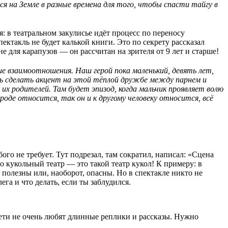
ся на Земле в разные времена для того, чтобы спасти тайгу в
: в театральном закулисье идёт процесс по переносу
пектакль не будет калькой книги. Это по секрету рассказал
 для карапузов — он рассчитан на зрителя от 9 лет и старше!
ие взаимоотношения. Наш герой пока маленький, девять лет,
ось сделать акцент на этой тёплой дружбе между парнем и
их родителей. Там будет эпизод, когда мальчик проявляет волю
оде относится, так он и к другому человеку относится, всё
ого не требует. Тут подрезал, там сократил, написал: «Сцена
о кукольный театр — это такой театр кукол! К примеру: в
полезны или, наоборот, опасны. Но в спектакле никто не
ега и что делать, если ты заблудился.
дети не очень любят длинные реплики и рассказы. Нужно