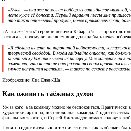
«Куклы — они же не могут поддерживать диалог мимикой, у
легче кукле её донести. Первый вариант пьесы мне пришлос
это такой отдельный продукт, более приключенческий, бол
«А что же "мать" героини девочки Кабарги?» — спросит дотош
расписала, почему во внешнем виде должна быть некая небреж
«Я сделала акцент на нарочитой небрежности, коллажности.
творческой свободой. В моём гайдлайне описано, как долж
опытный художник вывела их на сцену. Мне хотелось на эт
заметила, что часто не даю развития своим проектам из-за
случае получится крепким», — также по секрету рассказала
Изображение: Яна Джан-Ша
Как оживить таёжных духов
Уж за кого, а за команду можно не беспокоиться. Практически 
художники, артисты, постановочная команда. И один из самых н
финальных эскизов, и Сергей Листопадов ломает голову: како
Понятно одно: визуально и технически спектакль обещает быть