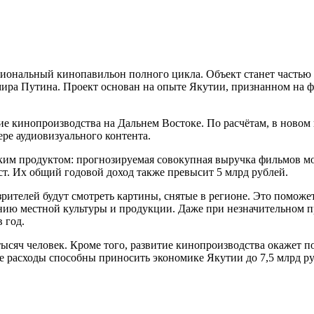
иональный кинопавильон полного цикла. Объект станет частью
ира Путина. Проект основан на опыте Якутии, признанном на ф
тие кинопроизводства на Дальнем Востоке. По расчётам, в ново
ре аудиовизуального контента.
ким продуктом: прогнозируемая совокупная выручка фильмов мож
т. Их общий годовой доход также превысит 5 млрд рублей.
рителей будут смотреть картины, снятые в регионе. Это поможет
ию местной культуры и продукции. Даже при незначительном про
 год.
5 тысяч человек. Кроме того, развитие кинопроизводства окажет
расходы способны приносить экономике Якутии до 7,5 млрд ру