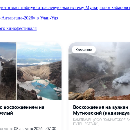
уют в масштабную отраслевую экосистему
Мультфильм хабаровск
«Алтаргана-2026» в Улан-Удэ
ого кинофестиваля