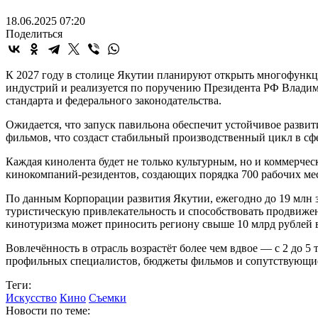
18.06.2025 07:20
Поделиться
К 2027 году в столице Якутии планируют открыть многофункц
индустрий и реализуется по поручению Президента РФ Владим
стандарта и федерального законодательства.
Ожидается, что запуск павильона обеспечит устойчивое разви
фильмов, что создаст стабильный производственный цикл в сфе
Каждая кинолента будет не только культурным, но и коммерчес
кинокомпаний-резидентов, создающих порядка 700 рабочих мес
По данным Корпорации развития Якутии, ежегодно до 19 млн з
туристическую привлекательность и способствовать продвижен
кинотуризма может приносить региону свыше 10 млрд рублей в
Вовлечённость в отрасль возрастёт более чем вдвое — с 2 до 
профильных специалистов, бюджеты фильмов и сопутствующие 
Теги:
Искусство
Кино
Съемки
Новости по теме: