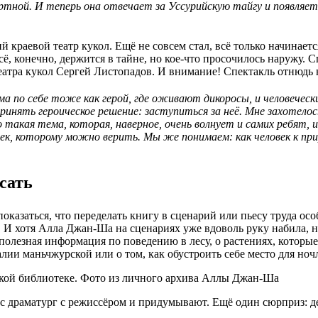
ртной. И теперь она отвечает за Уссурийскую тайгу и появляет
раевой театр кукол. Ещё не совсем стал, всё только начинается
ё, конечно, держится в тайне, но кое-что просочилось наружу. С
атра кукол Сергей Листопадов. И внимание! Спектакль отнюдь не
ма по себе тоже как герой, где оживают дикоросы, и человеческ
ринять героическое решение: заступиться за неё. Мне захотел
акая тема, которая, наверное, очень волнует и самих ребят, и 
ек, которому можно верить. Мы же понимаем: как человек к прир
сать
оказаться, что переделать книгу в сценарий или пьесу труда особ
. И хотя Алла Джан-Ша на сценариях уже вдоволь руку набила, н
лезная информация по поведению в лесу, о растениях, которые 
алии маньчжурской или о том, как обустроить себе место для ночл
ской библиотеке. Фото из личного архива Аллы Джан-Ша
час драматург с режиссёром и придумывают. Ещё один сюрприз: 