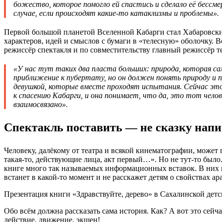
божество, которое помогло ей спастись и сделало её бессме
случае, если происходят какие-то катаклизмы и проблемы».
Первой большой планетой Вселенной Кабарги стал Хабаровский к
характеров, идей и смыслов с бумаги в «телесную» оболочку. Вс
режиссёр спектакля и по совместительству главный режиссёр те
«У нас тут таких два пласта больших: природа, которая са
приближение к пубертату, но он должен понять природу и п
девушкой, которые вместе проходят испытания. Сейчас это т
к спасению Кабарги, и она понимает, что да, это тот челов
взаимосвязано».
Спектакль поставить — не сказку напи
Человеку, далёкому от театра и всякой кинематографии, может п
такая-то, действующие лица, акт первый…». Но не тут-то было
книге много так называемых информационных вставок. В них по
встанет в какой-то момент и не расскажет детям о свойствах ар
Презентация книги «Здравствуйте, дерево» в Сахалинской дет
Обо всём должна рассказать сама история. Как? А вот это сей
действие, движение, экшен!