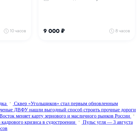
дка
Сквер «Угольщиков» стал первым обновленным
ченые ДВФУ нашли выгодный способ строить прочные дороги
Восток меняет карту зернового и масличного рынков России
 кадрового кризиса в судостроении
Пульс угля — 3 августа
осов