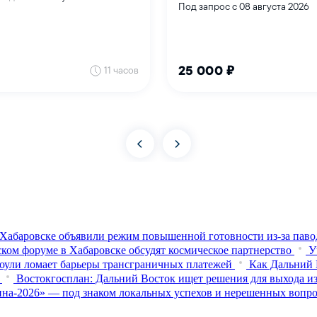
Хабаровске объявили режим повышенной готовности из‑за паво
ком форуме в Хабаровске обсудят космическое партнерство
У
оули ломает барьеры трансграничных платежей
Как Дальний 
Востокгосплан: Дальний Восток ищет решения для выхода из
на-2026» — под знаком локальных успехов и нерешенных вопр