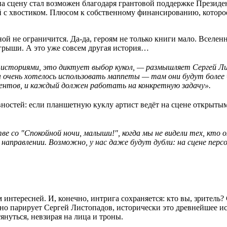
на сцену стал возможен благодаря грантовой поддержке Презид
 с хвостиком. Плюсом к собственному финансированию, которое
ной не ограничится. Да-да, героям не только книги мало. Вселен
грыши. А это уже совсем другая история…
сториями, это диктует выбор кукол, — размышляет Сергей Лист
ы очень хотелось использовать маппеты — там они будут более
ентов, и каждый должен работать на конкретную задачу».
ностей: если планшетную куклу артист ведёт на сцене открытым 
ве со "Спокойной ночи, малыши!", когда мы не видели тех, кто о
аправлении. Возможно, у нас даже будут дубли: на сцене персо
м интересней. И, конечно, интрига сохраняется: кто вы, зритель
нно парирует Сергей Листопадов, исторически это древнейшее ис
януться, невзирая на лица и троны.