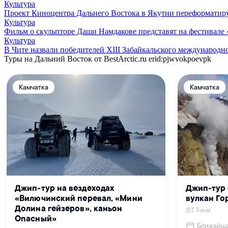
Культура
Проект Киноцентра Дальнего Востока в Якутии переформатир
Культура
Фильм о скульпторе Даши Намдакове представят на фестивале 
Культура
В Чите назвали победителей XIII Забайкальского международн
Туры на Дальний Восток от BestArctic.ru
erid:pjwvokpoevpk