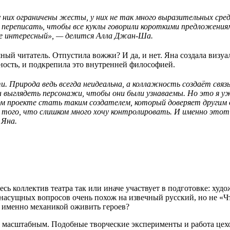
 них ограничены жесты, у них не так много выразительных сред
ь переписать, чтобы все куклы говорили короткими предложени
ее интересный», — делится Алла Джан-Ша.
ный читатель. Отпустила вожжи? И да, и нет. Яна создала визу
ность, и подкрепила это внутренней философией.
 Природа ведь всегда неидеальна, а коллажность создаёт связь
ны выглядеть персонажи, чтобы они были узнаваемы. Но это я 
ом проекте стать таким создателем, который доверяет другим 
 того, что слишком много хочу контролировать. И именно этот
 Яна.
весь коллектив театра так или иначе участвует в подготовке: ху
асущных вопросов очень похож на извечный русский, но не «Что 
й именно механикой оживить героев?
 масштабным. Подобные творческие эксперименты и работа цехов 