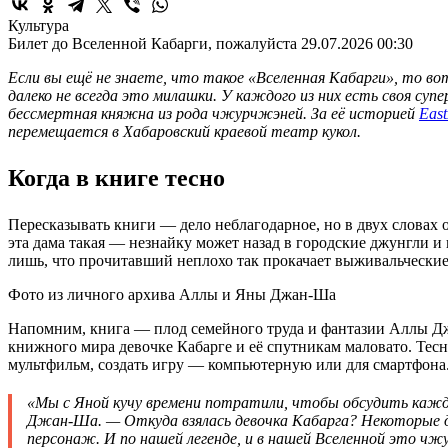
Культура
Билет до Вселенной Кабарги, пожалуйста
29.07.2026 00:30
Если вы ещё не знаете, что такое «Вселенная Кабарги», то в
далеко не всегда это милашки. У каждого из них есть своя с
бессмертная княжна из рода чжурчжэней. За её историей
Eas
перемещается в Хабаровский краевой театр кукол.
Когда в книге тесно
Пересказывать книги — дело неблагодарное, но в двух словах 
эта дама такая — незнайку может назад в городские джунгли и
лишь, что прочитавший неплохо так прокачает выживальческие
Фото из личного архива Аллы и Яны Джан-Ша
Напомним, книга — плод семейного труда и фантазии Аллы Джан
книжного мира девочке Кабарге и её спутникам маловато. Тес
мультфильм, создать игру — компьютерную или для смартфона.
«Мы с Яной кучу времени потратили, чтобы обсудить каждо
Джан-Ша. — Откуда взялась девочка Кабарга? Некоторые д
персонаж. И по нашей легенде, и в нашей Вселенной это ч