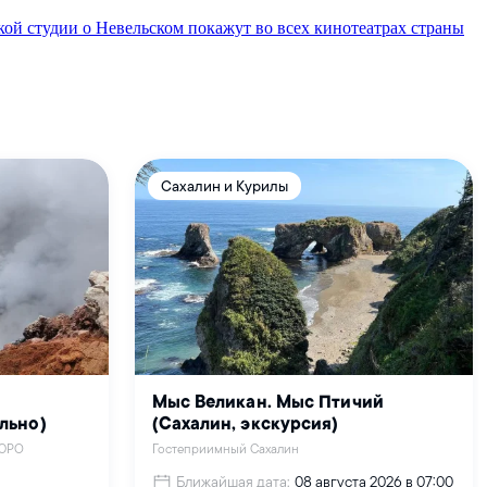
ой студии о Невельском покажут во всех кинотеатрах страны