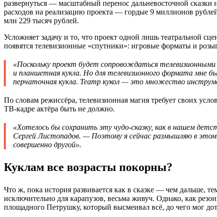
развернуться — масштабный перенос дальневосточной сказки 
расходов на реализацию проекта — гордые 9 миллионов рублей
млн 229 тысяч рублей.
Усложняет задачу и то, что проект одной лишь театральной сце
появятся телевизионные «спутники»: игровые форматы и розы
«Поскольку проект будет сопровождаться телевизионными и
и планшетная кукла. Но для телевизионного формата мне б
перчаточная кукла. Театр кукол — это множество инструм
По словам режиссёра, телевизионная магия требует своих услов
ТВ-кадре актёра быть не должно.
«Хотелось бы сохранить эту чудо-сказку, как в нашем детст
Сергей Листопадов. — Поэтому я сейчас размышляю в этом н
совершенно другой».
Куклам все возрасты покорны?
Что ж, пока история развивается как в сказке — чем дальше, те
исключительно для карапузов, весьма живуч. Однако, как резо
площадного Петрушку, который высмеивал всё, до чего мог дот