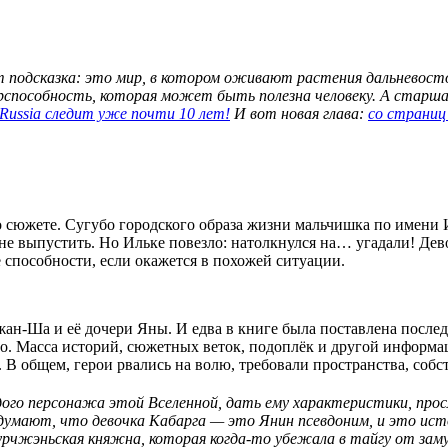
от подсказка: это мир, в котором оживают растения дальневос
уперспособность, которая может быть полезна человеку. А стар
tRussia следит уже почти 10 лет!
И вот новая глава:
со страниц 
о сюжете. Сугубо городского образа жизни мальчишка по имени И
 не выпустить. Но Ильке повезло: натолкнулся на… угадали! Де
 способности, если окажется в похожей ситуации.
-Ша и её дочери Яны. И едва в книге была поставлена последняя
но. Масса историй, сюжетных веток, подоплёк и другой информа
 В общем, герои рвались на волю, требовали пространства, соб
го персонажа этой Вселенной, дать ему характеристики, просл
умают, что девочка Кабарга — это Янин псевдоним, и это исто
журчжэньская княжна, которая когда-то убежала в тайгу от за