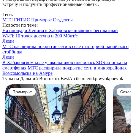
встречу и получить профессиональные советы.
Теги:
МТС
ГИТИС
Приморье
Студенты
Новости по теме:
На площади Ленина в Хабаровске появился бесплатный
Wi‑Fi: 10 точек доступа и 200 Мбит/с
Люди
МТС расширила покрытие сети в селе с историей нанайского
стойбища
Люди
В Хабаровском крае у школьников появилась SOS-кнопка на
смартфонах
МТС расширила покрытие сети в микрорайонах
Комсомольска-на-Амуре
Туры на Дальний Восток от BestArctic.ru
erid:pjwvokpoevpk