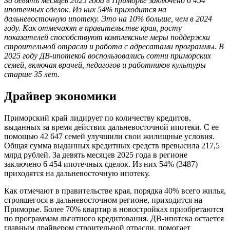
За девять месяцев 2025 года в Приморье заключено 6 454
ипотечных сделок. Из них 54% приходится на
дальневосточную ипотеку. Это на 10% больше, чем в 2024
году. Как отмечают в правительстве края, росту
показателей способствуют комплексные меры поддержки
строительной отрасли и работа с адресатами программы. В
2025 году ДВ-ипотекой воспользовались сотни приморских
семей, включая врачей, педагогов и работников культуры
старше 35 лет.
Драйвер экономики
Приморский край лидирует по количеству кредитов,
выданных за время действия дальневосточной ипотеки. С ее
помощью 42 647 семей улучшили свои жилищные условия.
Общая сумма выданных кредитных средств превысила 217,5
млрд рублей. За девять месяцев 2025 года в регионе
заключено 6 454 ипотечных сделок. Из них 54% (3487)
приходятся на дальневосточную ипотеку.
Как отмечают в правительстве края, порядка 40% всего жилья,
строящегося в дальневосточном регионе, приходится на
Приморье. Более 70% квартир в новостройках приобретаются
по программам льготного кредитования. ДВ-ипотека остается
главным драйвером строительной отрасли, помогает