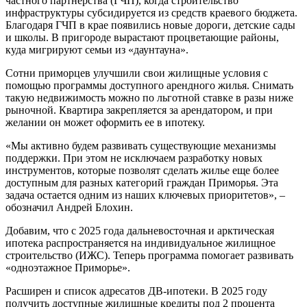
частного партнерства (ГЧП), когда строительство
инфраструктуры субсидируется из средств краевого бюджета.
Благодаря ГЧП в крае появились новые дороги, детские сады
и школы. В пригороде вырастают процветающие районы,
куда мигрируют семьи из «даунтауна».
Сотни приморцев улучшили свои жилищные условия с
помощью программы доступного арендного жилья. Снимать
такую недвижимость можно по льготной ставке в разы ниже
рыночной. Квартира закрепляется за арендатором, и при
желании он может оформить ее в ипотеку.
«Мы активно будем развивать существующие механизмы
поддержки. При этом не исключаем разработку новых
инструментов, которые позволят сделать жилье еще более
доступным для разных категорий граждан Приморья. Эта
задача остается одним из наших ключевых приоритетов», –
обозначил Андрей Блохин.
Добавим, что с 2025 года дальневосточная и арктическая
ипотека распространяется на индивидуальное жилищное
строительство (ИЖС). Теперь программа помогает развивать
«одноэтажное Приморье».
Расширен и список адресатов ДВ-ипотеки. В 2025 году
получить доступные жилищные кредиты под 2 процента