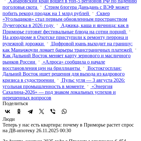
Хабаровский край вошел в топ-5 регионов РФ по падению
поголовья скота
Стрим блогера Даньдань с ВЭФ может
побить рекорд продаж на 1 млрд рублей
Сквер
«Угольщиков» стал первым обновленным пространством
Лучегорска в 2026 году
Аджика, каша и яичница: как в
Приморье готовят фестивальные блюда на сотни порций
На аэродроме в Охотске приступили к ремонту перрона и
рулежной дорожки
Цифровой юань выходит на границу:
как Маньчжоули ломает барьеры трансграничных платежей
Как Дальний Восток меняет карту зернового и масличного
рынков России
«Алроса» сообщила о начале
восстановления цен на бриллианты
Востокгосплан:
Дальний Восток ищет решения для выхода из кадрового
кризиса в судостроении
Пульс угля — 3 августа 2026:
угольная промышленность в моменте
«Энергия
Сахалина-2026» — под знаком локальных успехов и
нерешенных вопросов
Поделиться
Люди
Теперь у нас есть квартира: почему в Приморье растет спрос
на ДВ-ипотеку
26.11.2025 00:30