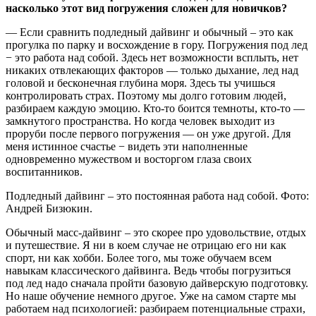
насколько этот вид погружения сложен для новичков?
— Если сравнить подледный дайвинг и обычный – это как
прогулка по парку и восхождение в гору. Погружения под лед
− это работа над собой. Здесь нет возможности всплыть, нет
никаких отвлекающих факторов — только дыхание, лед над
головой и бесконечная глубина моря. Здесь ты учишься
контролировать страх. Поэтому мы долго готовим людей,
разбираем каждую эмоцию. Кто-то боится темноты, кто-то —
замкнутого пространства. Но когда человек выходит из
проруби после первого погружения — он уже другой. Для
меня истинное счастье − видеть эти наполненные
одновременно мужеством и восторгом глаза своих
воспитанников.
Подледный дайвинг – это постоянная работа над собой. Фото:
Андрей Бизюкин.
Обычный масс-дайвинг – это скорее про удовольствие, отдых
и путешествие. Я ни в коем случае не отрицаю его ни как
спорт, ни как хобби. Более того, мы тоже обучаем всем
навыкам классического дайвинга. Ведь чтобы погрузиться
под лед надо сначала пройти базовую дайверскую подготовку.
Но наше обучение немного другое. Уже на самом старте мы
работаем над психологией: разбираем потенциальные страхи,