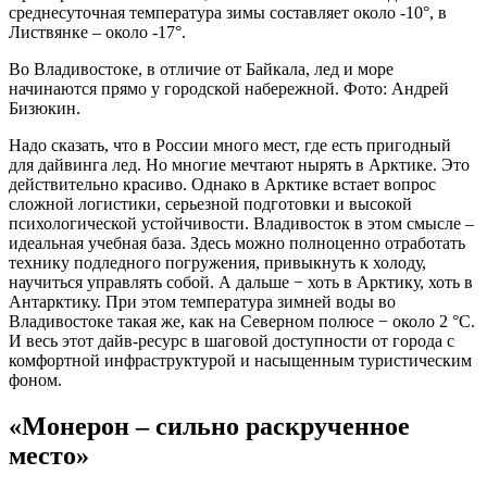
среднесуточная температура зимы составляет около -10°, в
Листвянке – около -17°.
Во Владивостоке, в отличие от Байкала, лед и море
начинаются прямо у городской набережной. Фото: Андрей
Бизюкин.
Надо сказать, что в России много мест, где есть пригодный
для дайвинга лед. Но многие мечтают нырять в Арктике. Это
действительно красиво. Однако в Арктике встает вопрос
сложной логистики, серьезной подготовки и высокой
психологической устойчивости. Владивосток в этом смысле –
идеальная учебная база. Здесь можно полноценно отработать
технику подледного погружения, привыкнуть к холоду,
научиться управлять собой. А дальше − хоть в Арктику, хоть в
Антарктику. При этом температура зимней воды во
Владивостоке такая же, как на Северном полюсе − около 2 °C.
И весь этот дайв-ресурс в шаговой доступности от города с
комфортной инфраструктурой и насыщенным туристическим
фоном.
«Монерон – сильно раскрученное
место»