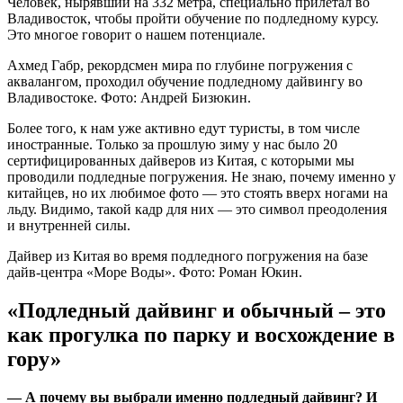
Человек, нырявший на 332 метра, специально прилетал во
Владивосток, чтобы пройти обучение по подледному курсу.
Это многое говорит о нашем потенциале.
Ахмед Габр, рекордсмен мира по глубине погружения с
аквалангом, проходил обучение подледному дайвингу во
Владивостоке. Фото: Андрей Бизюкин.
Более того, к нам уже активно едут туристы, в том числе
иностранные. Только за прошлую зиму у нас было 20
сертифицированных дайверов из Китая, с которыми мы
проводили подледные погружения. Не знаю, почему именно у
китайцев, но их любимое фото — это стоять вверх ногами на
льду. Видимо, такой кадр для них — это символ преодоления
и внутренней силы.
Дайвер из Китая во время подледного погружения на базе
дайв-центра «Море Воды». Фото: Роман Юкин.
«Подледный дайвинг и обычный – это
как прогулка по парку и восхождение в
гору»
— А почему вы выбрали именно подледный дайвинг? И