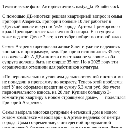
Тематическое фото. Автор/источник: nastya_krii/Shutterstock
С помощью ДВ-ипотеки решила квартирный вопрос и семья
Григория Азаренко. Григорий больше 10 лет работает в
«Детской школе искусств №2» города Артема Приморского
края. Преподает класс классической гитары. Его супруга —
тоже педагог. Дочке 7 лет, в сентябре пойдет во второй класс.
Семья Азаренко арендовала жилье 8 лет и уже не надеялись
«попасть в программу», ведь Григорию исполнилось 35 лет,
его жене – 40. А ДВ-ипотека имеет важное условие – оба
супруга должны быть не старше 35 лет. Но в 2025 году эти
ограничения отменили для работников культуры.
«По первоначальным условиям дальневосточной ипотеки мы
не попадали в программу по возрасту. Теперь этой проблемы
нет! У нас оформлен кредит на сумму 5,3 млн руб. без учета
первоначального взноса, на 20 лет. Купили большую 3-
комнатную квартиру в новом строящемся доме», — поделился
Григорий Азаренко.
Семья выбрала многоквартирный 4-этажный дом в новом
жилом комплексе «НебоПарк» в Артеме недалеко от центра
города. Дома современные, с интересной продуманной
планировкой, благоустроенными закрытыми дворами. Рядом