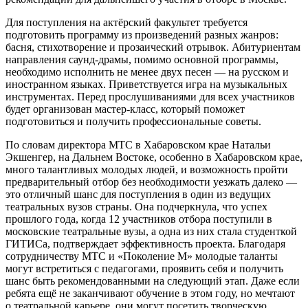
Для поступления на актёрский факультет требуется
подготовить программу из произведений разных жанров:
басня, стихотворение и прозаический отрывок. Абитуриентам
направления саунд-драмы, помимо основной программы,
необходимо исполнить не менее двух песен — на русском и
иностранном языках. Приветствуется игра на музыкальных
инструментах. Перед прослушиваниями для всех участников
будет организован мастер-класс, который поможет
подготовиться и получить профессиональные советы.
По словам директора МТС в Хабаровском крае Натальи
Экшенгер, на Дальнем Востоке, особенно в Хабаровском крае,
много талантливых молодых людей, и возможность пройти
предварительный отбор без необходимости уезжать далеко —
это отличный шанс для поступления в один из ведущих
театральных вузов страны. Она подчеркнула, что успех
прошлого года, когда 12 участников отбора поступили в
московские театральные вузы, а одна из них стала студенткой
ГИТИСа, подтверждает эффективность проекта. Благодаря
сотрудничеству МТС и «Поколение М» молодые таланты
могут встретиться с педагогами, проявить себя и получить
шанс быть рекомендованными на следующий этап. Даже если
ребята ещё не заканчивают обучение в этом году, но мечтают
о театральной карьере, они могут посетить творческую