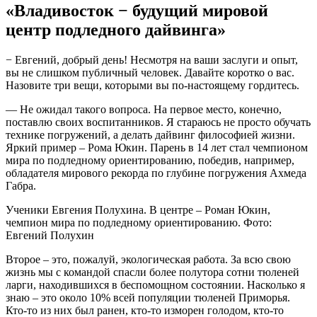
«Владивосток − будущий мировой
центр подледного дайвинга»
− Евгений, добрый день! Несмотря на ваши заслуги и опыт,
вы не слишком публичный человек. Давайте коротко о вас.
Назовите три вещи, которыми вы по-настоящему гордитесь.
— Не ожидал такого вопроса. На первое место, конечно,
поставлю своих воспитанников. Я стараюсь не просто обучать
технике погружений, а делать дайвинг философией жизни.
Яркий пример – Рома Юкин. Парень в 14 лет стал чемпионом
мира по подледному ориентированию, победив, например,
обладателя мирового рекорда по глубине погружения Ахмеда
Габра.
Ученики Евгения Полухина. В центре – Роман Юкин,
чемпион мира по подледному ориентированию. Фото:
Евгений Полухин
Второе – это, пожалуй, экологическая работа. За всю свою
жизнь мы с командой спасли более полутора сотни тюленей
ларги, находившихся в беспомощном состоянии. Насколько я
знаю – это около 10% всей популяции тюленей Приморья.
Кто-то из них был ранен, кто-то изморен голодом, кто-то