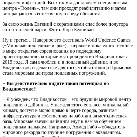
поражен инфекцией. Всех их мы доставляем специалистам
центра «Тюлень», там они проходят реабилитацию и затем
возвращаются в естественную среду обитания.
За свою жизнь Евгений с соратниками спас более полутора
сотен тюленей ларги. Фото: Лора Белоиван
Ну и третье… Наверное это фестиваль World Underice Games
(«Мировые подледные игры») – первые и пока единственные
в мире открытые соревнования по подледному
ориентированию, которые мы проводим во Владивостоке с
2015 года. Я сам влюблен и в подледный дайвинг, и во
Владивосток, и делаю все для того, чтобы столица Приморья
стала мировым центром подледных погружений.
− Вы действительно видите такой потенциал во
Владивостоке?
− Я убежден, что Владивосток – это будущий мировой центр
подледного дайвинга. У нас для этого есть все: уникальный
климат, доступ к морю прямо в черте города, развитая
инфраструктура и собственная наработанная методическая
база. Мировые звезды дайвинга едут к нам за обучением
подледным навыкам. Например, Ахмед Габр – обладатель
мирового рекорда по глубине погружения с аквалангом.