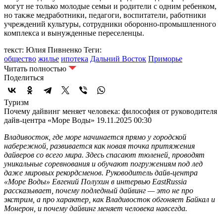
могут не только молодые семьи и родители с одним ребенком,
но также медработники, педагоги, воспитатели, работники
учреждений культуры, сотрудники оборонно-промышленного
комплекса и вынужденные переселенцы.
текст: Юлия Пивненко
Теги:
общество
жилье
ипотека
Дальний Восток
Приморье
Читать полностью
Поделиться
Туризм
Почему дайвинг меняет человека: философия от руководителя
дайв-центра «Море Воды»
19.11.2025 00:30
Владивосток, где море начинается прямо у городской
набережной, развивается как новая точка притяжения
дайверов со всего мира. Здесь спасают тюленей, проводят
уникальные соревнования и обучают погружениям под лед
даже мировых рекордсменов. Руководитель дайв-центра
«Море Воды» Евгений Полухин в интервью EastRussia
рассказывает, почему подледный дайвинг — это не про
экстрим, а про характер, как Владивосток обгоняет Байкал и
Монерон, и почему дайвинг меняет человека навсегда.