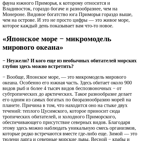
фауна южного Приморья, к которому относится и
Владивосток, гораздо богаче и разнообразнее, чем на
Монероне. Видовое богатство юга Приморья гораздо выше,
чем на острове. И это не просто цифры — это живое море,
которое каждый день показывает вам что-то новое.
«Японское море − микромодель
мирового океана»
− Неужели? И кого еще из необычных обитателей морских
глубин здесь можно встретить?
− Вообще, Японское море, — это микромодель мирового
океана. Особенно его южная часть. Здесь обитает около 900
видов рыб и более 4 тысяч видов беспозвоночных − от
субтропических до арктических. Такое разнообразие делает
его одним из самых богатых по биоразнообразию морей на
планете. Причина в том, что находится оно на стыке двух
течений: теплого Цусимского, которое приносит сюда
тропических обитателей, и холодного Приморского,
обеспечивающего присутствие северных видов. Благодаря
этому здесь можно наблюдать уникальную смесь организмов,
которые редко встречаются вместе где-либо еще. Зимой — это
тюлени ларга и северные морские львы. Весной − крабы и