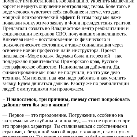
помогает им восстановить координацию, укрепить мышечный
корсет и вернуть ощущение контроля над телом. Боле того, в
воде человек чувствует себя свободнее и легче, что дает
мощный психологический эффект. В этом году мы даже
подавали конкурсную заявку в Фонд президентских грантов.
Предлагали создать во Владивостоке центр реабилитации и
социализации ветеранов СВО, получивших инвалидность.
Ключевая идея − восстановление их физического и
психологического состояния, а также социализация через
освоение новой профессии дайв-инструктора. Проект
назывался «Море воды». Задумка была интересной − нас
поддержало правительство Приморского края, Русское
географическое общество, Национальная дайв-лига. Да,
финансирование мы пока не получили, но это уже дело
техники. Мы поняли, над чем надо работать и как усилить
заявку. Будем двигаться дальше. Работу же по реабилитации
людей с ампутациями мы продолжаем.
− И напоследок, три причины, почему стоит попробовать
дайвинг хотя бы раз в жизни?
— Первое — это преодоление. Погружение, особенно на
экстремальные глубины или под лед, — это не просто спорт,
это проверка характера. Ты сталкиваешься с собственными
страхами, с бездонной массой воды, с холодом, с замкнутым