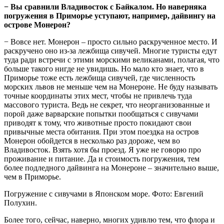
− Вы сравнили Владивосток с Байкалом. Но наверняка
погружения в Приморье уступают, например, дайвингу на
острове Монерон?
− Вовсе нет. Монерон – просто сильно раскрученное место. И
раскручено оно из-за лежбища сивучей. Многие туристы едут
туда ради встречи с этими морскими великанами, полагая, что
больше такого нигде не увидишь. Но мало кто знает, что в
Приморье тоже есть лежбища сивучей, где численность
морских львов не меньше чем на Монероне. Не буду называть
точные координаты этих мест, чтобы не привлечь туда
массового туриста. Ведь не секрет, что неорганизованные и
порой даже варварские попытки пообщаться с сивучами
приводят к тому, что животные просто покидают свои
привычные места обитания. При этом поездка на остров
Монерон обойдется в несколько раз дороже, чем во
Владивосток. Взять хотя бы проезд. Я уже не говорю про
проживание и питание. Да и стоимость погружения, тем
более подледного дайвинга на Монероне – значительно выше,
чем в Приморье.
Погружение с сивучами в Японском море. Фото: Евгений
Полухин.
Более того, сейчас, наверно, многих удивлю тем, что флора и