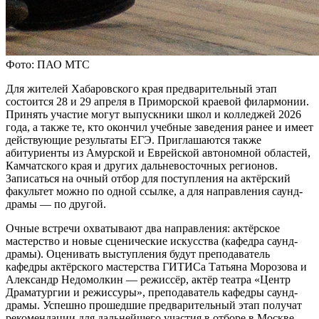
Фото: ПАО МТС
Для жителей Хабаровского края предварительный этап
состоится 28 и 29 апреля в Приморской краевой филармонии.
Принять участие могут выпускники школ и колледжей 2026
года, а также те, кто окончил учебные заведения ранее и имеет
действующие результаты ЕГЭ. Приглашаются также
абитуриенты из Амурской и Еврейской автономной областей,
Камчатского края и других дальневосточных регионов.
Записаться на очный отбор для поступления на актёрский
факультет можно по одной ссылке, а для направления саунд-
драмы — по другой.
Очные встречи охватывают два направления: актёрское
мастерство и новые сценические искусства (кафедра саунд-
драмы). Оценивать выступления будут преподаватель
кафедры актёрского мастерства ГИТИСа Татьяна Морозова и
Александр Недомолкин — режиссёр, актёр театра «Центр
Драматургии и режиссуры», преподаватель кафедры саунд-
драмы. Успешно прошедшие предварительный этап получат
рекомендации для дальнейшего участия в отборе в Москве.