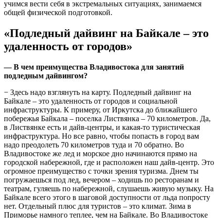
учимся вести себя в экстремальных ситуациях, занимаемся
общей физической подготовкой.
«Подледный дайвинг на Байкале – это
удаленность от городов»
— В чем преимущества Владивостока для занятий
подледным дайвингом?
− Здесь надо взглянуть на карту. Подледный дайвинг на
Байкале – это удаленность от городов и социальной
инфраструктуры. К примеру, от Иркутска до ближайшего
побережья Байкала – поселка Листвянка – 70 километров. Да,
в Листвянке есть и дайв-центры, и какая-то туристическая
инфраструктура. Но все равно, чтобы попасть в город вам
надо преодолеть 70 километров туда и 70 обратно. Во
Владивостоке же лед и морское дно начинаются прямо на
городской набережной, где и расположен наш дайв-центр. Это
огромное преимущество с точки зрения туризма. Днем ты
погружаешься под лед, вечером – ходишь по ресторанам и
театрам, гуляешь по набережной, слушаешь живую музыку. На
Байкале всего этого в шаговой доступности от льда попросту
нет. Отдельный плюс для туристов – это климат. Зима в
Приморье намного теплее, чем на Байкале. Во Владивостоке