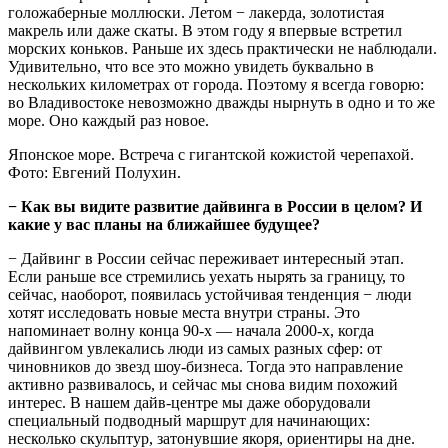
голожаберные моллюски. Летом − лакерда, золотистая
макрель или даже скаты. В этом году я впервые встретил
морских коньков. Раньше их здесь практически не наблюдали.
Удивительно, что все это можно увидеть буквально в
нескольких километрах от города. Поэтому я всегда говорю:
во Владивостоке невозможно дважды нырнуть в одно и то же
море. Оно каждый раз новое.
Японское море. Встреча с гигантской кожистой черепахой.
Фото: Евгений Полухин.
− Как вы видите развитие дайвинга в России в целом? И
какие у вас планы на ближайшее будущее?
− Дайвинг в России сейчас переживает интересный этап.
Если раньше все стремились уехать нырять за границу, то
сейчас, наоборот, появилась устойчивая тенденция − люди
хотят исследовать новые места внутри страны. Это
напоминает волну конца 90-х — начала 2000‑х, когда
дайвингом увлекались люди из самых разных сфер: от
чиновников до звезд шоу-бизнеса. Тогда это направление
активно развивалось, и сейчас мы снова видим похожий
интерес. В нашем дайв-центре мы даже оборудовали
специальный подводный маршрут для начинающих:
несколько скульптур, затонувшие якоря, ориентиры на дне.