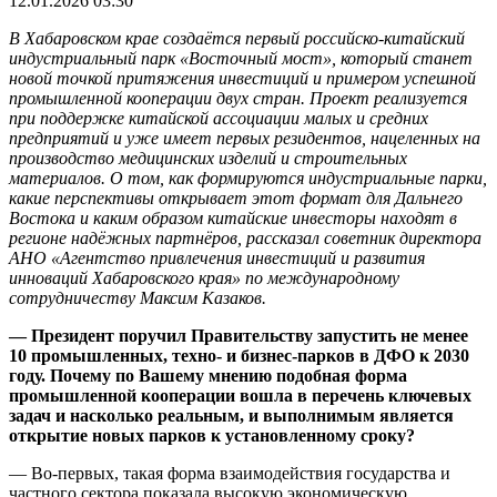
12.01.2026 03:30
В Хабаровском крае создаётся первый российско-китайский
индустриальный парк «Восточный мост», который станет
новой точкой притяжения инвестиций и примером успешной
промышленной кооперации двух стран. Проект реализуется
при поддержке китайской ассоциации малых и средних
предприятий и уже имеет первых резидентов, нацеленных на
производство медицинских изделий и строительных
материалов. О том, как формируются индустриальные парки,
какие перспективы открывает этот формат для Дальнего
Востока и каким образом китайские инвесторы находят в
регионе надёжных партнёров, рассказал советник директора
АНО «Агентство привлечения инвестиций и развития
инноваций Хабаровского края» по международному
сотрудничеству Максим Казаков.
— Президент поручил Правительству запустить не менее
10 промышленных, техно- и бизнес-парков в ДФО к 2030
году. Почему по Вашему мнению подобная форма
промышленной кооперации вошла в перечень ключевых
задач и насколько реальным, и выполнимым является
открытие новых парков к установленному сроку?
— Во-первых, такая форма взаимодействия государства и
частного сектора показала высокую экономическую