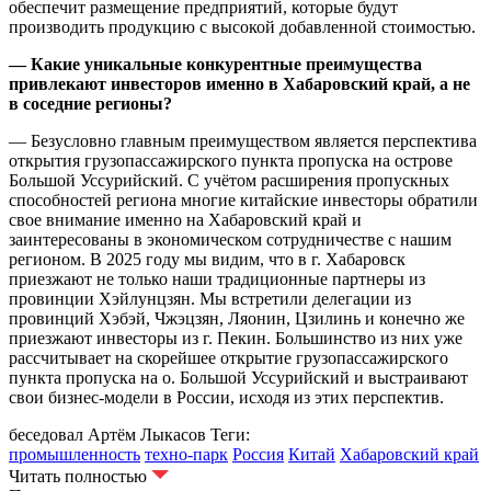
обеспечит размещение предприятий, которые будут
производить продукцию с высокой добавленной стоимостью.
— Какие уникальные конкурентные преимущества
привлекают инвесторов именно в Хабаровский край, а не
в соседние регионы?
— Безусловно главным преимуществом является перспектива
открытия грузопассажирского пункта пропуска на острове
Большой Уссурийский. С учётом расширения пропускных
способностей региона многие китайские инвесторы обратили
свое внимание именно на Хабаровский край и
заинтересованы в экономическом сотрудничестве с нашим
регионом. В 2025 году мы видим, что в г. Хабаровск
приезжают не только наши традиционные партнеры из
провинции Хэйлунцзян. Мы встретили делегации из
провинций Хэбэй, Чжэцзян, Ляонин, Цзилинь и конечно же
приезжают инвесторы из г. Пекин. Большинство из них уже
рассчитывает на скорейшее открытие грузопассажирского
пункта пропуска на о. Большой Уссурийский и выстраивают
свои бизнес-модели в России, исходя из этих перспектив.
беседовал Артём Лыкасов
Теги:
промышленность
техно-парк
Россия
Китай
Хабаровский край
Читать полностью