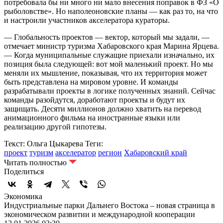
потребовала бы ни много ни мало внесения поправок в ФЗ «О
рыболовстве». Но наполеоновские планы — как раз то, на что
и настроили участников акселератора кураторы.
— Глобальность проектов — вектор, который мы задали, —
отмечает министр туризма Хабаровского края Марина Ярцева.
— Когда муниципальные служащие приехали изначально, их
позиция была следующей: вот мой маленький проект. Но мы
меняли их мышление, показывая, что их территория может
быть представлена на мировом уровне. И команды
разрабатывали проекты в логике полученных знаний. Сейчас
команды разойдутся, доработают проекты и будут их
защищать. Десяти миллионов должно хватить на перевод
анимационного фильма на иностранные языки или
реализацию другой гипотезы.
Текст: Ольга Цыкарева
Теги:
проект
туризм
акселератор
регион
Хабаровский край
Читать полностью
Поделиться
Экономика
Индустриальные парки Дальнего Востока – новая страница в
экономическом развитии и международной кооперации