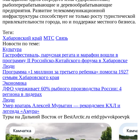
рыбоперерабатывающие и деревообрабатывающие
предприятия. Развитие телекоммуникационной
инфраструктуры способствует не только росту туристической
привлекательности города, но и поддержке местного бизнеса.
Теги:
Хабаровский край
МТС
Связь
Новости по теме:
Культура
Гастрофестиваль, парусная регата и марафон вошли в
программу II Российско-Китайского форума в Хабаровске
Люди
Программа «1 миллион за третьего ребенка» помогла 1927
семьям Хабаровского края
Экономика
ДФО удерживает 60% рыбного производства России: 4
региона в лидерах
Люди
Умер вратарь Алексей Мурыгин — рекордсмен КХЛ и
легенда «Амура»
Туры на Дальний Восток от BestArctic.ru
erid:pjwvokpoevpk