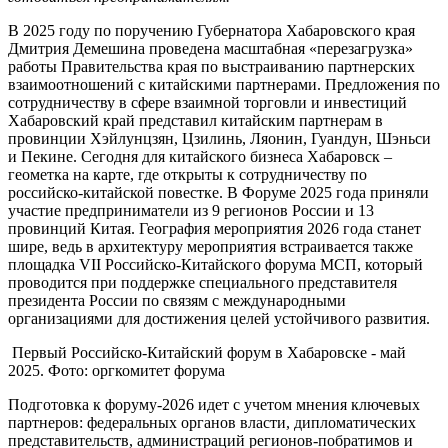
В 2025 году по поручению Губернатора Хабаровского края
Дмитрия Демешина проведена масштабная «перезагрузка»
работы Правительства края по выстраиванию партнерских
взаимоотношений с китайскими партнерами. Предложения по
сотрудничеству в сфере взаимной торговли и инвестиций
Хабаровский край представил китайским партнерам в
провинции Хэйлунцзян, Цзилинь, Ляонин, Гуандун, Шэньси
и Пекине. Сегодня для китайского бизнеса Хабаровск –
геометка на карте, где открыты к сотрудничеству по
российско-китайской повестке. В Форуме 2025 года приняли
участие предприниматели из 9 регионов России и 13
провинций Китая. География мероприятия 2026 года станет
шире, ведь в архитектуру мероприятия встраивается также
площадка VII Российско-Китайского форума МСП, который
проводится при поддержке специального представителя
президента России по связям с международными
организациями для достижения целей устойчивого развития.
Первый Российско-Китайский форум в Хабаровске - май
2025. Фото: оргкомитет форума
Подготовка к форуму-2026 идет с учетом мнения ключевых
партнеров: федеральных органов власти, дипломатических
представительств, администраций регионов-побратимов и