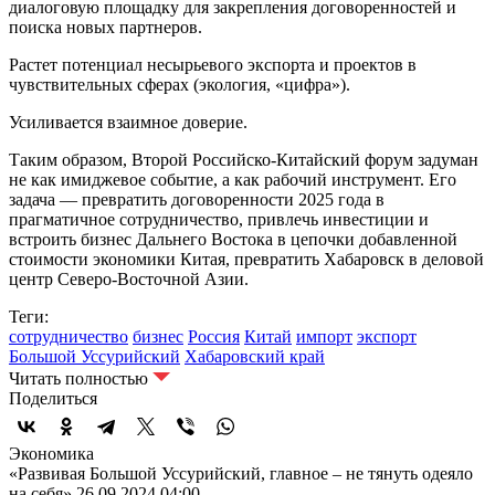
диалоговую площадку для закрепления договоренностей и
поиска новых партнеров.
Растет потенциал несырьевого экспорта и проектов в
чувствительных сферах (экология, «цифра»).
Усиливается взаимное доверие.
Таким образом, Второй Российско‑Китайский форум задуман
не как имиджевое событие, а как рабочий инструмент. Его
задача — превратить договоренности 2025 года в
прагматичное сотрудничество, привлечь инвестиции и
встроить бизнес Дальнего Востока в цепочки добавленной
стоимости экономики Китая, превратить Хабаровск в деловой
центр Северо-Восточной Азии.
Теги:
сотрудничество
бизнес
Россия
Китай
импорт
экспорт
Большой Уссурийский
Хабаровский край
Читать полностью
Поделиться
Экономика
«Развивая Большой Уссурийский, главное – не тянуть одеяло
на себя»
26.09.2024 04:00