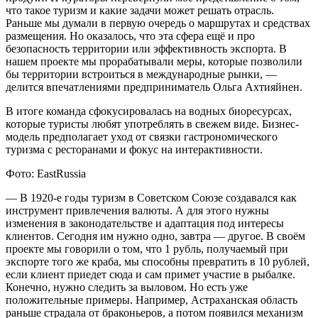
что такое туризм и какие задачи может решать отрасль.
Раньше мы думали в первую очередь о маршрутах и средствах
размещения. Но оказалось, что эта сфера ещё и про
безопасность территории или эффективность экспорта. В
нашем проекте мы прорабатывали меры, которые позволили
бы территории встроиться в международные рынки, —
делится впечатлениями предприниматель Ольга Ахтияйнен.
В итоге команда сфокусировалась на водных биоресурсах,
которые туристы любят употреблять в свежем виде. Бизнес-
модель предполагает уход от связки гастрономического
туризма с ресторанами и фокус на интерактивности.
Фото: EastRussia
— В 1920-е годы туризм в Советском Союзе создавался как
инструмент привлечения валюты. А для этого нужны
изменения в законодательстве и адаптация под интересы
клиентов. Сегодня им нужно одно, завтра — другое. В своём
проекте мы говорили о том, что 1 рубль, получаемый при
экспорте того же краба, мы способны превратить в 10 рублей,
если клиент приедет сюда и сам примет участие в рыбалке.
Конечно, нужно следить за выловом. Но есть уже
положительные примеры. Например, Астраханская область
раньше страдала от браконьеров, а потом появился механизм