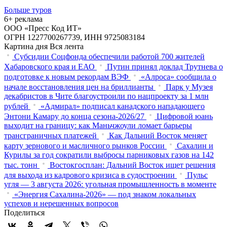
Больше туров
6+ реклама
ООО «Пресс Код ИТ»
ОГРН 1227700267739, ИНН 9725083184
Картина дня
Вся лента
Субсидии Соцфонда обеспечили работой 700 жителей
Хабаровского края и ЕАО
Путин принял доклад Трутнева о
подготовке к новым рекордам ВЭФ
«Алроса» сообщила о
начале восстановления цен на бриллианты
Парк у Музея
декабристов в Чите благоустроили по нацпроекту за 1 млн
рублей
«Адмирал» подписал канадского нападающего
Энтони Камару до конца сезона-2026/27
Цифровой юань
выходит на границу: как Маньчжоули ломает барьеры
трансграничных платежей
Как Дальний Восток меняет
карту зернового и масличного рынков России
Сахалин и
Курилы за год сократили выбросы парниковых газов на 142
тыс. тонн
Востокгосплан: Дальний Восток ищет решения
для выхода из кадрового кризиса в судостроении
Пульс
угля — 3 августа 2026: угольная промышленность в моменте
«Энергия Сахалина-2026» — под знаком локальных
успехов и нерешенных вопросов
Поделиться