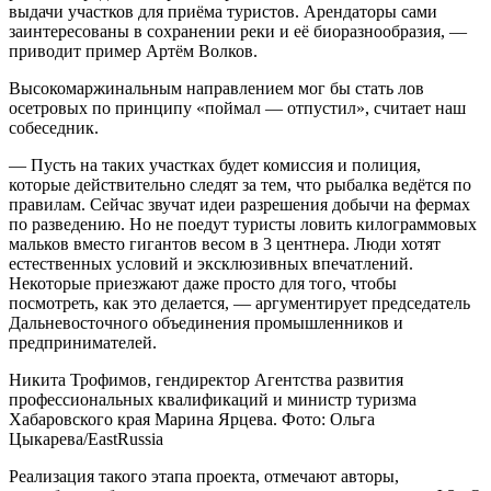
выдачи участков для приёма туристов. Арендаторы сами
заинтересованы в сохранении реки и её биоразнообразия, —
приводит пример Артём Волков.
Высокомаржинальным направлением мог бы стать лов
осетровых по принципу «поймал — отпустил», считает наш
собеседник.
— Пусть на таких участках будет комиссия и полиция,
которые действительно следят за тем, что рыбалка ведётся по
правилам. Сейчас звучат идеи разрешения добычи на фермах
по разведению. Но не поедут туристы ловить килограммовых
мальков вместо гигантов весом в 3 центнера. Люди хотят
естественных условий и эксклюзивных впечатлений.
Некоторые приезжают даже просто для того, чтобы
посмотреть, как это делается, — аргументирует председатель
Дальневосточного объединения промышленников и
предпринимателей.
Никита Трофимов, гендиректор Агентства развития
профессиональных квалификаций и министр туризма
Хабаровского края Марина Ярцева. Фото: Ольга
Цыкарева/EastRussia
Реализация такого этапа проекта, отмечают авторы,