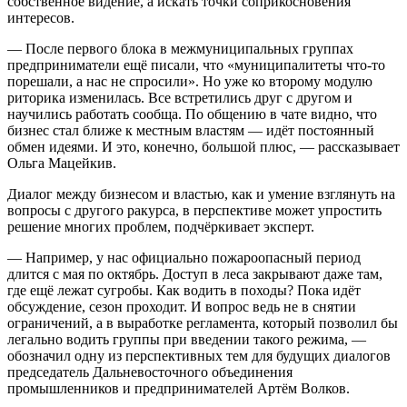
собственное видение, а искать точки соприкосновения
интересов.
— После первого блока в межмуниципальных группах
предприниматели ещё писали, что «муниципалитеты что-то
порешали, а нас не спросили». Но уже ко второму модулю
риторика изменилась. Все встретились друг с другом и
научились работать сообща. По общению в чате видно, что
бизнес стал ближе к местным властям — идёт постоянный
обмен идеями. И это, конечно, большой плюс, — рассказывает
Ольга Мацейкив.
Диалог между бизнесом и властью, как и умение взглянуть на
вопросы с другого ракурса, в перспективе может упростить
решение многих проблем, подчёркивает эксперт.
— Например, у нас официально пожароопасный период
длится с мая по октябрь. Доступ в леса закрывают даже там,
где ещё лежат сугробы. Как водить в походы? Пока идёт
обсуждение, сезон проходит. И вопрос ведь не в снятии
ограничений, а в выработке регламента, который позволил бы
легально водить группы при введении такого режима, —
обозначил одну из перспективных тем для будущих диалогов
председатель Дальневосточного объединения
промышленников и предпринимателей Артём Волков.