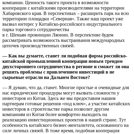
компании. Ценность такого проекта в возможности
кооперации с китайскими производителями на территории
Хабаровского края. В перспективах – расширить парк на всю
территорию площадки «Северная». Также наш проект уже
вызвал интерес у Китайско-российского индустриального
парка торгового сотрудничества
в г. Шеньян провинции Ляонин. В перспективе будем
рассматривать возможность выстраивания международных
цепочек производственных связей.
— Как вы думаете, станет ли подобная форма российско-
китайской промышленной кооперации новым трендом
двухстороннего сотрудничества в регионе и сможет ли она
решить проблемы с привлечением инвестиций в не
сырьевые отрасли на Дальнем Востоке?
— Я думаю, что да, станет. Многие простые и очевидные для
нас юридические процедуры могут вызвать сложности у
инвесторов из Китая. Здесь же мы предоставим нашим
партнерам готовые решения «под ключ», а участие китайских
инвесторов в строительстве парка позволит другим
компаниям из Китая более комфортно выходить на
реализацию инвестиционных проектов в нашей стране. Тут
особенность китайского бизнес-менталитета, основанного на
силе личных связей. В тоже время, подобная кооперация