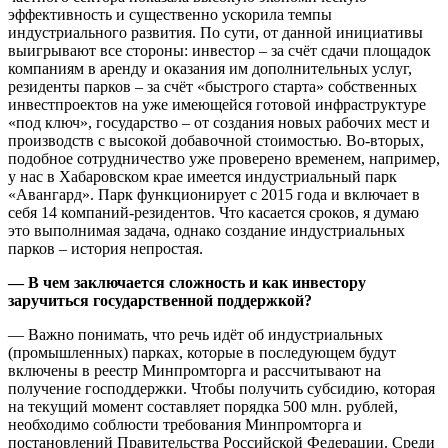
эффективность и существенно ускорила темпы
индустриального развития. По сути, от данной инициативы
выигрывают все стороны: инвестор – за счёт сдачи площадок
компаниям в аренду и оказания им дополнительных услуг,
резиденты парков – за счёт «быстрого старта» собственных
инвестпроектов на уже имеющейся готовой инфраструктуре
«под ключ», государство – от создания новых рабочих мест и
производств с высокой добавочной стоимостью. Во-вторых,
подобное сотрудничество уже проверено временем, например,
у нас в Хабаровском крае имеется индустриальный парк
«Авангард». Парк функционирует с 2015 года и включает в
себя 14 компаний-резидентов. Что касается сроков, я думаю
это выполнимая задача, однако создание индустриальных
парков – история непростая.
— В чем заключается сложность и как инвестору
заручиться государственной поддержкой?
— Важно понимать, что речь идёт об индустриальных
(промышленных) парках, которые в последующем будут
включены в реестр Минпромторга и рассчитывают на
получение господдержки. Чтобы получить субсидию, которая
на текущий момент составляет порядка 500 млн. рублей,
необходимо соблюсти требования Минпромторга и
постановлений Правительства Российской Федерации. Среди