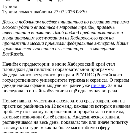
Туризм
Туризм ломает шаблоны
27.07.2026 08:30
Даже в небольшом посёлке инициатива по развитию туризма
может удачно вписаться в мировые тренды, привлечь
инвестиции и внимание. Такой подход предпринимателям и
муниципальным госслужащим из Хабаровского края на
протяжении месяца прививали федеральные эксперты. Какие
уроки вынесли участники акселератора — в материале
EastRussia.
Начнём с предыстории: в июне Хабаровский край стал
площадкой для пилотной образовательной программы
Федерального ресурсного центра и РГУТИС (Российского
государственного университета туризма и сервиса). О первом
двухдневном офлайн-модуле мы ранее уже
писали
. За ним
последовало онлайн-обучение и ещё одна очная встреча.
Новые навыки участники акселератора сразу закрепляли на
практике: разбились на 12 команд, каждая из которых выявила
проблему по своему направлению и проработала гипотезы,
которые позволили бы её решить. Академическая защита,
растянувшаяся на весь день, показала: так или иначе попытку
взглянуть на туризм как на более масштабную сферу
предприняли все.