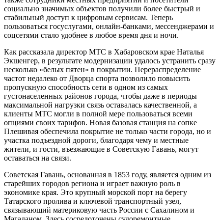
социально значимых объектов получили более быстрый и
стабильный доступ к цифровым сервисам. Теперь
пользоваться госуслугами, онлайн-банками, мессенджерами и
соцсетями стало удобнее в любое время дня и ночи.
Как рассказала директор МТС в Хабаровском крае Наталья
Экшенгер, в результате модернизации удалось устранить сразу
несколько «белых пятен» в покрытии. Перераспределение
частот недалеко от Дворца спорта позволило повысить
пропускную способность сети в одном из самых
густонаселенных районов города, чтобы даже в периоды
максимальной нагрузки связь оставалась качественной, а
клиенты МТС могли в полной мере пользоваться всеми
опциями своих тарифов. Новая базовая станция на сопке
Плешивая обеспечила покрытие не только части города, но и
участка подъездной дороги, благодаря чему и местные
жители, и гости, въезжающие в Советскую Гавань, могут
оставаться на связи.
Советская Гавань, основанная в 1853 году, является одним из
старейших городов региона и играет важную роль в
экономике края. Это крупный морской порт на берегу
Татарского пролива и ключевой транспортный узел,
связывающий материковую часть России с Сахалином и
Магаданом. Здесь сосредоточены судоремонтные,