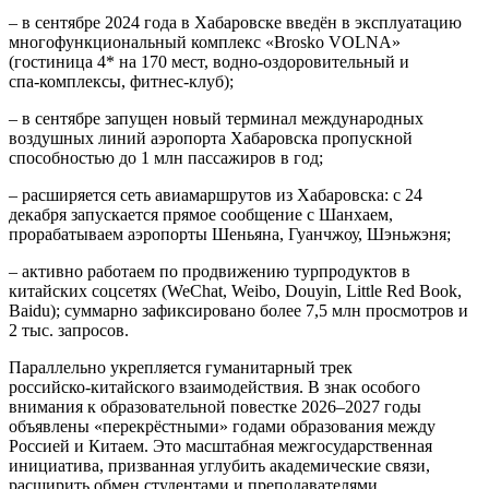
– в сентябре 2024 года в Хабаровске введён в эксплуатацию
многофункциональный комплекс «Brosko VOLNA»
(гостиница 4* на 170 мест, водно‑оздоровительный и
спа‑комплексы, фитнес‑клуб);
– в сентябре запущен новый терминал международных
воздушных линий аэропорта Хабаровска пропускной
способностью до 1 млн пассажиров в год;
– расширяется сеть авиамаршрутов из Хабаровска: с 24
декабря запускается прямое сообщение с Шанхаем,
прорабатываем аэропорты Шеньяна, Гуанчжоу, Шэньжэня;
– активно работаем по продвижению турпродуктов в
китайских соцсетях (WeChat, Weibo, Douyin, Little Red Book,
Baidu); суммарно зафиксировано более 7,5 млн просмотров и
2 тыс. запросов.
Параллельно укрепляется гуманитарный трек
российско‑китайского взаимодействия. В знак особого
внимания к образовательной повестке 2026–2027 годы
объявлены «перекрёстными» годами образования между
Россией и Китаем. Это масштабная межгосударственная
инициатива, призванная углубить академические связи,
расширить обмен студентами и преподавателями,