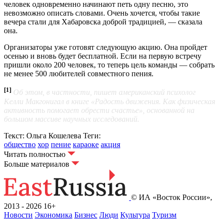
человек одновременно начинают петь одну песню, это
невозможно описать словами. Очень хочется, чтобы такие
вечера стали для Хабаровска доброй традицией, — сказала
она.
Организаторы уже готовят следующую акцию. Она пройдет
осенью и вновь будет бесплатной. Если на первую встречу
пришли около 200 человек, то теперь цель команды — собрать
не менее 500 любителей совместного пения.
[1]
Об этом, в частности, пишет американский психолог
Келли Макгонигал в книге «Радость движения. Как физическая
активность помогает обрести счастье», основанной на
большом массиве научных исследований.
Текст: Ольга Кошелева
Теги:
общество
хор
пение
караоке
акция
Читать полностью
Больше материалов
© ИА «Восток России»,
2013 - 2026
16+
Новости
Экономика
Бизнес
Люди
Культура
Туризм