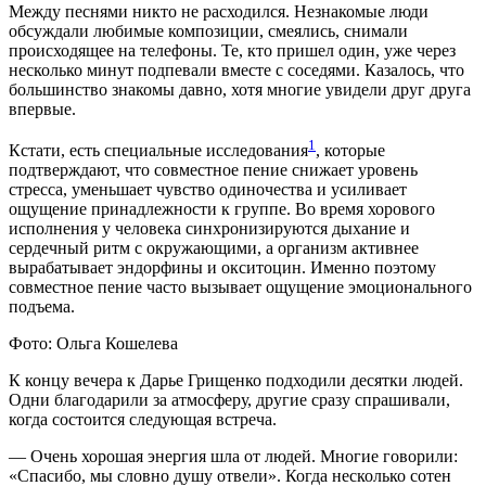
Между песнями никто не расходился. Незнакомые люди
обсуждали любимые композиции, смеялись, снимали
происходящее на телефоны. Те, кто пришел один, уже через
несколько минут подпевали вместе с соседями. Казалось, что
большинство знакомы давно, хотя многие увидели друг друга
впервые.
1
Кстати, есть специальные исследования
, которые
подтверждают, что совместное пение снижает уровень
стресса, уменьшает чувство одиночества и усиливает
ощущение принадлежности к группе. Во время хорового
исполнения у человека синхронизируются дыхание и
сердечный ритм с окружающими, а организм активнее
вырабатывает эндорфины и окситоцин. Именно поэтому
совместное пение часто вызывает ощущение эмоционального
подъема.
Фото: Ольга Кошелева
К концу вечера к Дарье Грищенко подходили десятки людей.
Одни благодарили за атмосферу, другие сразу спрашивали,
когда состоится следующая встреча.
— Очень хорошая энергия шла от людей. Многие говорили:
«Спасибо, мы словно душу отвели». Когда несколько сотен