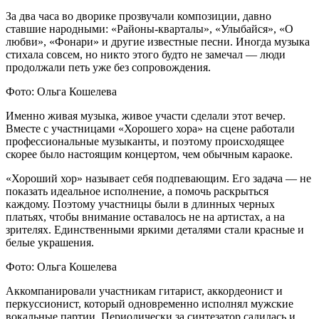
За два часа во дворике прозвучали композиции, давно
ставшие народными: «Районы-кварталы», «Улыбайся», «О
любви», «Фонари» и другие известные песни. Иногда музыка
стихала совсем, но никто этого будто не замечал — люди
продолжали петь уже без сопровождения.
Фото: Ольга Кошелева
Именно живая музыка, живое участи сделали этот вечер.
Вместе с участницами «Хорошего хора» на сцене работали
профессиональные музыканты, и поэтому происходящее
скорее было настоящим концертом, чем обычным караоке.
«Хороший хор» называет себя подпевающим. Его задача — не
показать идеальное исполнение, а помочь раскрыться
каждому. Поэтому участницы были в длинных черных
платьях, чтобы внимание оставалось не на артистах, а на
зрителях. Единственными яркими деталями стали красные и
белые украшения.
Фото: Ольга Кошелева
Аккомпанировали участникам гитарист, аккордеонист и
перкуссионист, который одновременно исполнял мужские
вокальные партии. Периодически за синтезатор садилась и