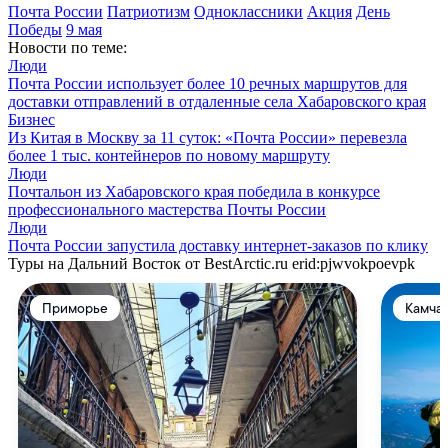
Почта России
Патриотизм
Одноклассники
Акция
День
Победы
9 мая
Новости по теме:
Люди
Почта России использует более 10 речных маршрутов для
доставки отправлений в отдаленные села Хабаровского края
Бизнес
Из Китая в Москву за 11 суток: «Почта России» перевезла
более 1 тыс. контейнеров по новому маршруту
Люди
Почтальон из Хабаровского края победила в конкурсе
профессионального мастерства Почты России
Люди
Почта России запустила доставку интернет-заказов по клику
Туры на Дальний Восток от BestArctic.ru
erid:pjwvokpoevpk