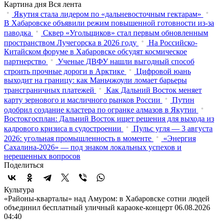
Картина дня
Вся лента
Якутия стала лидером по «дальневосточным гектарам»
В Хабаровске объявили режим повышенной готовности из‑за
паводка
Сквер «Угольщиков» стал первым обновленным
пространством Лучегорска в 2026 году
На Российско-
Китайском форуме в Хабаровске обсудят космическое
партнерство
Ученые ДВФУ нашли выгодный способ
строить прочные дороги в Арктике
Цифровой юань
выходит на границу: как Маньчжоули ломает барьеры
трансграничных платежей
Как Дальний Восток меняет
карту зернового и масличного рынков России
Путин
одобрил создание кластера по огранке алмазов в Якутии
Востокгосплан: Дальний Восток ищет решения для выхода из
кадрового кризиса в судостроении
Пульс угля — 3 августа
2026: угольная промышленность в моменте
«Энергия
Сахалина-2026» — под знаком локальных успехов и
нерешенных вопросов
Поделиться
Культура
«Районы-кварталы» над Амуром: в Хабаровске сотни людей
объединил бесплатный уличный караоке-концерт
06.08.2026
04:40