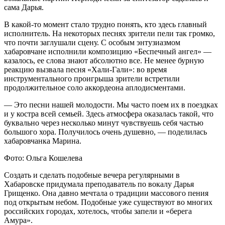
сама Дарья.
В какой-то момент стало трудно понять, кто здесь главный
исполнитель. На некоторых песнях зрители пели так громко,
что почти заглушали сцену. С особым энтузиазмом
хабаровчане исполнили композицию «Беспечный ангел» —
казалось, ее слова знают абсолютно все. Не менее бурную
реакцию вызвала песня «Хали-Гали»: во время
инструментального проигрыша зрители встретили
продолжительное соло аккордеона аплодисментами.
— Это песни нашей молодости. Мы часто поем их в поездках
и у костра всей семьей. Здесь атмосфера оказалась такой, что
буквально через несколько минут чувствуешь себя частью
большого хора. Получилось очень душевно, — поделилась
хабаровчанка Марина.
Фото: Ольга Кошелева
Создать и сделать подобные вечера регулярными в
Хабаровске придумала преподаватель по вокалу Дарья
Грищенко. Она давно мечтала о традиции массового пения
под открытым небом. Подобные уже существуют во многих
российских городах, хотелось, чтобы запели и «берега
Амура».