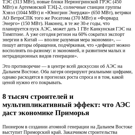
ТЭС (313 МВт), новые блоки Нерюнгринской ГРЭС (450
МВт) и Артемовской ТЭЦ-2, солнечные станции группы
Хэвэл (1044 МВт) и «Юнигрин Энерджи» (650 МВт), ветряки
АО ВетроСПК того же Росатома (370 МВт) и «Форвард
Энерго» (150 МВт). Наконец, в те же 30-е годы, что
планируется пуск АЭС, может дать 1 ГВт Канкунская ГЭС на
Тимптоне. А уже сегодня регион на 60% сократил экспорт
энергии в Китай — вполне разумная мера экономии», —
пишут авторы обращения, подчёркивая, что «дефицит можно
восполнять по-разному: и экономией, и развитием малых и
нетрадиционных видов генерации».
Это противоречие — в центре всей дискуссии об АЭС на
Дальнем Востоке. Оба лагеря оперируют реальными цифрами,
однако расходятся в прогнозах роста спроса и в том, какой
ценой нужно его покрывать.
8 тысяч строителей и
мультипликативный эффект: что АЭС
даст экономике Приморья
Пионером в создании атомной генерации на Дальнем Востоке
выступит Приморский край. Заказчиком строительства