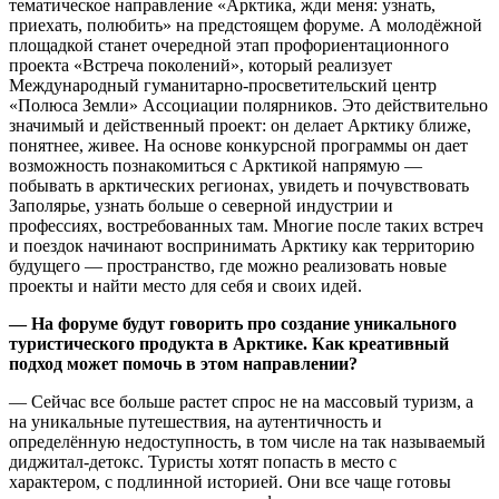
тематическое направление «Арктика, жди меня: узнать,
приехать, полюбить» на предстоящем форуме. А молодёжной
площадкой станет очередной этап профориентационного
проекта «Встреча поколений», который реализует
Международный гуманитарно-просветительский центр
«Полюса Земли» Ассоциации полярников. Это действительно
значимый и действенный проект: он делает Арктику ближе,
понятнее, живее. На основе конкурсной программы он дает
возможность познакомиться с Арктикой напрямую —
побывать в арктических регионах, увидеть и почувствовать
Заполярье, узнать больше о северной индустрии и
профессиях, востребованных там. Многие после таких встреч
и поездок начинают воспринимать Арктику как территорию
будущего — пространство, где можно реализовать новые
проекты и найти место для себя и своих идей.
— На форуме будут говорить про создание уникального
туристического продукта в Арктике. Как креативный
подход может помочь в этом направлении?
— Сейчас все больше растет спрос не на массовый туризм, а
на уникальные путешествия, на аутентичность и
определённую недоступность, в том числе на так называемый
диджитал-детокс. Туристы хотят попасть в место с
характером, с подлинной историей. Они все чаще готовы