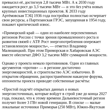
превысил её, достигнув 2,8 тысячи МВт. А к 2030 году
ожидается рост до 3,3 тысячи МВт — и это без учёта новых
крупных инвестиционных проектов. К 2033 году
Артёмовская ТЭЦ 1936 года постройки полностью исчерпает
свои ресурсы, а Партизанская ГРЭС, запущенная в 1954 году,
покажет критический износ.
«Приморский край — один из наиболее перспективных
регионов России с точки зрения промышленного роста и
развития связей с АТР. Рост энергопотребления опережает
установленную мощность», — отметил Владимир
Малюшицкий. При этом Приморская и Хабаровская АЭС
вместе обеспечат ДФО 3,2 тысячи МВт суммарной мощности.
Однако у проекта немало противников. Один из главных
аргументов «против» — в регионе достаточно
энергомощностей, и строительство АЭС избыточно. В
открытом обращении, распространённом накануне форума,
оппоненты проекта приводят собственные расчёты:
«Простой подсчёт открытых данных о новых
энергоисточниках, которые войдут в строй уже до конца 2027
года, показал, что к этому времени Дальневосточный регион
получит более 3 ГВт новой генерации. В списке — малые
локальные источники Приморья (250 МВт), Южно-Якутская