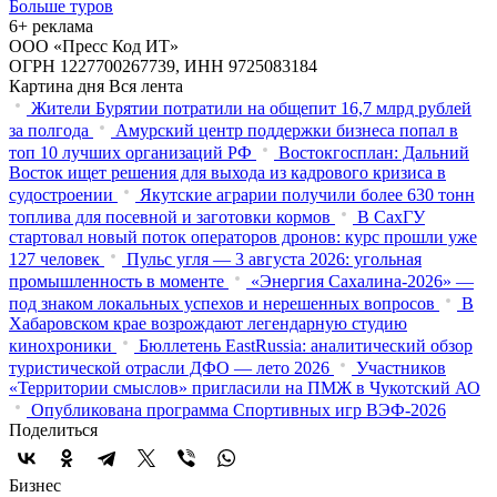
Больше туров
6+ реклама
ООО «Пресс Код ИТ»
ОГРН 1227700267739, ИНН 9725083184
Картина дня
Вся лента
Жители Бурятии потратили на общепит 16,7 млрд рублей
за полгода
Амурский центр поддержки бизнеса попал в
топ 10 лучших организаций РФ
Востокгосплан: Дальний
Восток ищет решения для выхода из кадрового кризиса в
судостроении
Якутские аграрии получили более 630 тонн
топлива для посевной и заготовки кормов
В СахГУ
стартовал новый поток операторов дронов: курс прошли уже
127 человек
Пульс угля — 3 августа 2026: угольная
промышленность в моменте
«Энергия Сахалина-2026» —
под знаком локальных успехов и нерешенных вопросов
В
Хабаровском крае возрождают легендарную студию
кинохроники
Бюллетень EastRussia: аналитический обзор
туристической отрасли ДФО — лето 2026
Участников
«Территории смыслов» пригласили на ПМЖ в Чукотский АО
Опубликована программа Спортивных игр ВЭФ-2026
Поделиться
Бизнес