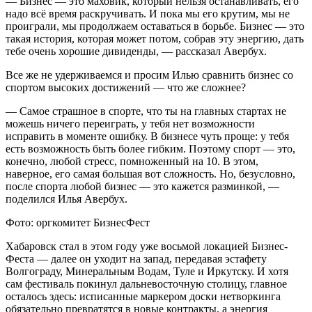
— Бизнес — это маховик, который нельзя останавливать, его
надо всё время раскручивать. И пока мы его крутим, мы не
проиграли, мы продолжаем оставаться в борьбе. Бизнес — это
такая история, которая может потом, собрав эту энергию, дать
тебе очень хорошие дивиденды, — рассказал Авербух.
Все же не удерживаемся и просим Илью сравнить бизнес со
спортом высоких достижений — что же сложнее?
— Самое страшное в спорте, что ты на главных стартах не
можешь ничего переиграть, у тебя нет возможности
исправить в моменте ошибку. В бизнесе чуть проще: у тебя
есть возможность быть более гибким. Поэтому спорт — это,
конечно, любой стресс, помноженный на 10. В этом,
наверное, его самая большая вот сложность. Но, безусловно,
после спорта любой бизнес — это кажется разминкой, —
поделился Илья Авербух.
Фото: оргкомитет БизнесФест
Хабаровск стал в этом году уже восьмой локацией Бизнес-
Феста — далее он уходит на запад, передавая эстафету
Волгограду, Минеральным Водам, Туле и Иркутску. И хотя
сам фестиваль покинул дальневосточную столицу, главное
осталось здесь: исписанные маркером доски нетворкинга
обязательно превратятся в новые контракты, а энергия