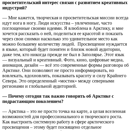
просветительский интерес связан с развитием креативных
индустрий?
— Мне кажется, творческая и просветительская миссии всегда
идут нога в ногу. Люди искусства – увлеченные, часто
поглощенные своими идеями. Я влюблена в Арктику, и мне
хочется рассказать о ней, поделиться ее красотой и показать
через свои снимки насколько это удивительное место как
можно большему количеству людей. Просвещение нуждается
в языке, который будет понятен и близок новой аудитории,
даже тем, кто никогда прежде не был в Заполярье. Этот язык
— визуальный и креативный. Фото, кино, цифровые медиа,
анимация, дизайн — всё это современные формы разговора об
Арктике. Они позволяют не просто информировать, но
вовлекать, вдохновлять, показывать красоту и силу Крайнего
Севера. Это определенный «мостик» между северными
регионами и глобальной аудиторией.
— Почему сегодня так важно говорить об Арктике с
подрастающим поколением?
— Арктика – это не просто точка на карте, а целая вселенная
возможностей для профессионального и творческого роста.
Как выстроить системную работу в сфере арктического
просвещения – этому будет посвящено отдельное