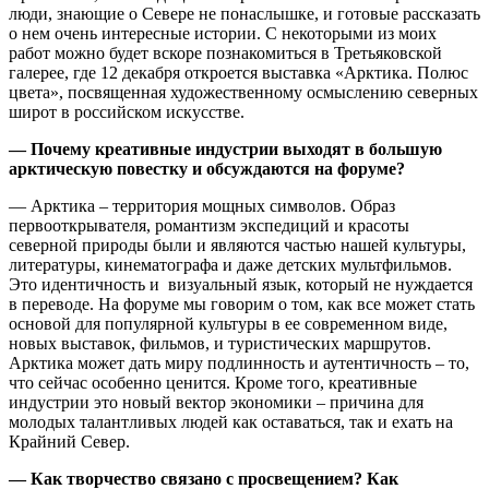
люди, знающие о Севере не понаслышке, и готовые рассказать
о нем очень интересные истории. С некоторыми из моих
работ можно будет вскоре познакомиться в Третьяковской
галерее, где 12 декабря откроется выставка «Арктика. Полюс
цвета», посвященная художественному осмыслению северных
широт в российском искусстве.
— Почему креативные индустрии выходят в большую
арктическую повестку и обсуждаются на форуме?
— Арктика – территория мощных символов. Образ
первооткрывателя, романтизм экспедиций и красоты
северной природы были и являются частью нашей культуры,
литературы, кинематографа и даже детских мультфильмов.
Это идентичность и визуальный язык, который не нуждается
в переводе. На форуме мы говорим о том, как все может стать
основой для популярной культуры в ее современном виде,
новых выставок, фильмов, и туристических маршрутов.
Арктика может дать миру подлинность и аутентичность – то,
что сейчас особенно ценится. Кроме того, креативные
индустрии это новый вектор экономики – причина для
молодых талантливых людей как оставаться, так и ехать на
Крайний Север.
— Как творчество связано с просвещением? Как