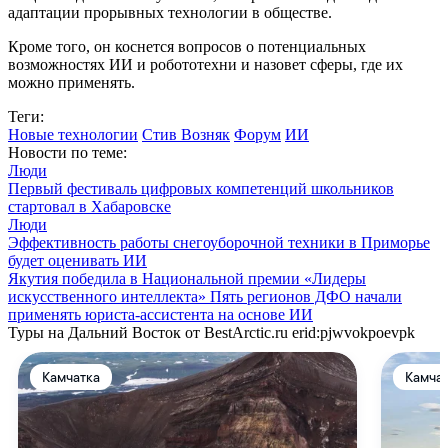
адаптации прорывных технологии в обществе.
Кроме того, он коснется вопросов о потенциальных
возможностях ИИ и робототехни и назовет сферы, где их
можно применять.
Теги:
Новые технологии
Стив Возняк
Форум
ИИ
Новости по теме:
Люди
Первый фестиваль цифровых компетенций школьников
стартовал в Хабаровске
Люди
Эффективность работы снегоуборочной техники в Приморье
будет оценивать ИИ
Якутия победила в Национальной премии «Лидеры
искусственного интеллекта»
Пять регионов ДФО начали
применять юриста-ассистента на основе ИИ
Туры на Дальний Восток от BestArctic.ru
erid:pjwvokpoevpk