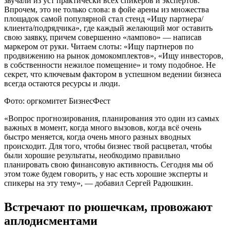
звучали из уст практически всех спикеров и экспертов.
Впрочем, это не только слова: в фойе арены из множества
площадок самой популярной стал стенд «Ищу партнера/
клиента/подрядчика», где каждый желающий мог оставить
свою заявку, причем совершенно «лампово» — написав
маркером от руки. Читаем слоты: «Ищу партнеров по
продвижению на рынок домокомплектов», «Ищу инвесторов,
в собственности нежилое помещение» и тому подобное. Не
секрет, что ключевым фактором в успешном ведении бизнеса
всегда остаются ресурсы и люди.
Фото: оргкомитет БизнесФест
«Вопрос прогнозирования, планирования это один из самых
важных в момент, когда много вызовов, когда всё очень
быстро меняется, когда очень много разных вводных
происходит. Для того, чтобы бизнес твой расцветал, чтобы
были хорошие результаты, необходимо правильно
планировать свою финансовую активность. Сегодня мы об
этом тоже будем говорить, у нас есть хорошие эксперты и
спикеры на эту тему», — добавил Сергей Радюшкин.
Встречают по рюшечкам, провожают
аплодисментами