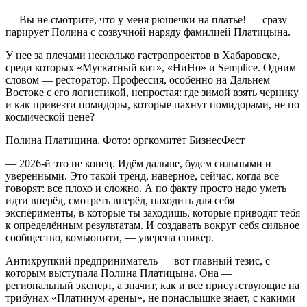
— Вы не смотрите, что у меня рюшечки на платье! — сразу
парирует Полина с созвучной наряду фамилией Платицына.
У нее за плечами несколько гастропроектов в Хабаровске,
среди которых «Мускатный кит», «НиНо» и Semplice. Одним
словом — ресторатор. Профессия, особенно на Дальнем
Востоке с его логистикой, непростая: где зимой взять чернику
и как привезти помидоры, которые пахнут помидорами, не по
космической цене?
Полина Платицина. Фото: оргкомитет БизнесФест
— 2026-й это не конец. Идём дальше, будем сильными и
уверенными. Это такой тренд, наверное, сейчас, когда все
говорят: все плохо и сложно. А по факту просто надо уметь
идти вперёд, смотреть вперёд, находить для себя
эксперименты, в которые ты заходишь, которые приводят тебя
к определённым результатам. И создавать вокруг себя сильное
сообщество, комьюнити, — уверена спикер.
Антихрупкий предприниматель — вот главный тезис, с
которым выступала Полина Платицына. Она —
региональный эксперт, а значит, как и все присутствующие на
трибунах «Платинум-арены», не понаслышке знает, с какими