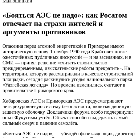
Малюшицкий.
«Бояться АЭС не надо»: как Росатом
отвечает на страхи жителей и
аргументы противников
Опасения перед атомной энергетикой в Приморье имеют
историческую основу. 1 ноября 1990 года Крайсовет после
ожесточённых публичных дискуссий — и на заседаниях, и в
СМИ — принял решение «считать строительство
преждевременным, изыскательские работы прекратить». На
территории, которую рассматривали в качестве строительной
площадки, сегодня раскинулись угодья национального парка
«Удэгейская легенда». Но времена изменились, считают в
правительстве Приморского края.
Хабаровская АЭС и Приморская АЭС предусматривают
четырёхуровневую систему безопасности, включая двойную
защитную оболочку. Докладчики форума особо подчеркнули:
опыт Фукусимы учтён. Объект способен выдержать самый
сильный смерч и падение самолёта.
«Бояться АЭС не надо», — убеждён физик-ядерщик, директор