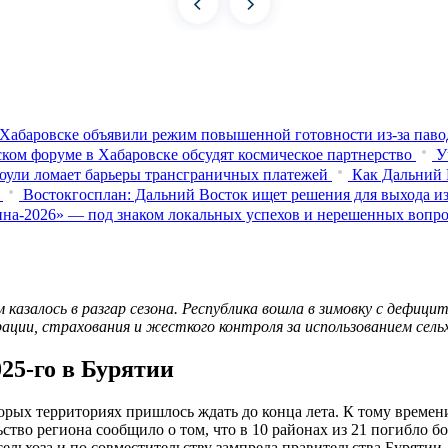
Хабаровске объявили режим повышенной готовности из‑за паво
ком форуме в Хабаровске обсудят космическое партнерство
У
оули ломает барьеры трансграничных платежей
Как Дальний 
Востокгосплан: Дальний Восток ищет решения для выхода из
на-2026» — под знаком локальных успехов и нерешенных вопр
м казалось в разгар сезона. Республика вошла в зимовку с дефиц
ции, страхования и жесткого контроля за использованием сельх
025-го в Бурятии
торых территориях пришлось ждать до конца лета. К тому времен
ство региона сообщило о том, что в 10 районах из 21 погибло б
льхоза и по совместительству зампреда правительства Бурятии