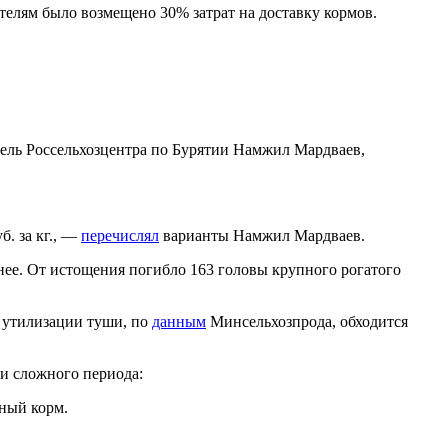
елям было возмещено 30% затрат на доставку кормов.
ель Россельхозцентра по Бурятии Намжил Мардваев,
. за кг., —
перечислял
варианты Намжил Мардваев.
анее. От истощения погибло 163 головы крупного рогатого
ь утилизации туши, по
данным
Минсельхозпрода, обходится
и сложного периода:
ный корм.