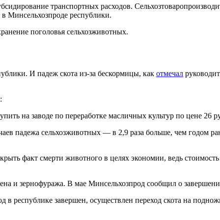
бсидирование транспортных расходов. Сельхозтоваропроизводит
в Минсельхозпроде республики.
хранение поголовья сельхозживотных.
блики. И падеж скота из-за бескормицы, как
отмечал
руководит
:
ть на заводе по переработке масличных культур по цене 26 руб
учаев падежа сельхозживотных — в 2,9 раза больше, чем годом р
крыть факт смерти животного в целях экономии, ведь стоимост
ена и зернофуража. В мае Минсельхозпрод сообщил о завершени
 в республике завершен, осуществлен переход скота на поднож