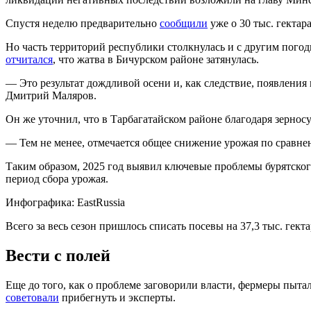
Спустя неделю предварительно
сообщили
уже о 30 тыс. гекта
Но часть территорий республики столкнулась и с другим пого
отчитался
, что жатва в Бичурском районе затянулась.
— Это результат дождливой осени и, как следствие, появления
Дмитрий Маляров.
Он же уточнил, что в Тарбагатайском районе благодаря зернос
— Тем не менее, отмечается общее снижение урожая по сравн
Таким образом, 2025 год выявил ключевые проблемы бурятског
период сбора урожая.
Инфографика: EastRussia
Всего за весь сезон пришлось списать посевы на 37,3 тыс. гектар
Вести с полей
Еще до того, как о проблеме заговорили власти, фермеры пыта
советовали
прибегнуть и эксперты.