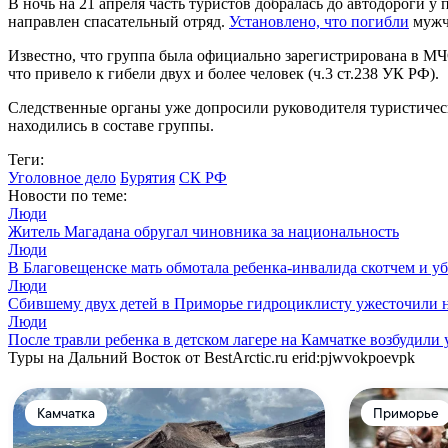
В ночь на 21 апреля часть туристов добралась до автодороги 
направлен спасательный отряд.
Установлено, что погибли
мужчи
Известно, что группа была официально зарегистрирована в МЧС
что привело к гибели двух и более человек (ч.3 ст.238 УК РФ).
Следственные органы уже допросили руководителя туристическо
находились в составе группы.
Теги:
Уголовное дело
Бурятия
СК РФ
Новости по теме:
Люди
Житель Магадана обругал чиновника за национальность
Люди
В Благовещенске мать обмотала ребенка-инвалида скотчем и у
Люди
Сбившему двух детей в Приморье гидроциклисту ужесточили 
Люди
После травли ребенка в детском лагере на Камчатке возбудили 
Туры на Дальний Восток от BestArctic.ru
erid:pjwvokpoevpk