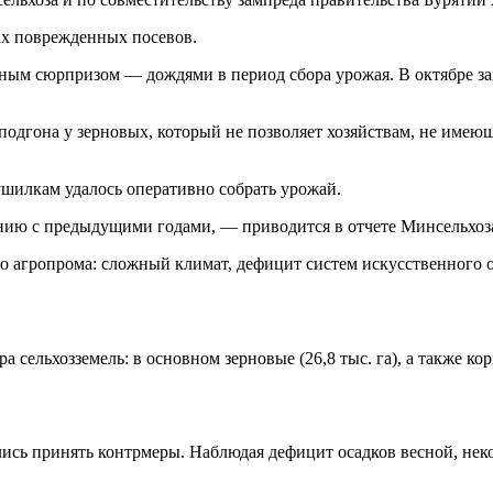
рах поврежденных посевов.
дным сюрпризом — дождями в период сбора урожая. В октябре з
 подгона у зерновых, который не позволяет хозяйствам, не име
ушилкам удалось оперативно собрать урожай.
ению с предыдущими годами, — приводится в отчете Минсельхоз
о агропрома: сложный климат, дефицит систем искусственного 
а сельхозземель: в основном зерновые (26,8 тыс. га), а также корм
лись принять контрмеры. Наблюдая дефицит осадков весной, нек