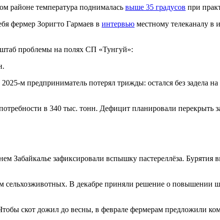
ком районе температура поднималась
выше 35 градусов
при практ
себя фермер Зоригто Гармаев в
интервью
местному телеканалу в 
штаб проблемы на полях СП «Тунгуй»:
н.
 2025-м предприниматель потерял трижды: остался без задела на 
 потребности в 340 тыс. тонн. Дефицит планировали перекрыть з
еднем Забайкалье зафиксировали вспышку пастереллёза. Бурятия
м сельхозживотных. В декабре приняли решение о повышении ш
 Чтобы скот дожил до весны, в феврале фермерам предложили ко