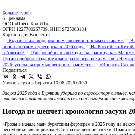
Больше туров
6+ реклама
ООО «Пресс Код ИТ»
ОГРН 1227700267739, ИНН 9725083184
Картина дня
Вся лента
Якутия стала лидером по «дальневосточным гектарам»
В 
пространством Лучегорска в 2026 году
На Российско-Китайс
в Арктике
Цифровой юань выходит на границу: как Маньчж
Путин одобрил создание кластера по огранке алмазов в Якутии
2026: угольная промышленность в моменте
«Энергия Сахали
Поделиться
Уроки засухи в Бурятии
10.06.2026 00:30
Засуха 2025 года в Бурятии ударила по агросектору сильнее, че
пытается снизить зависимость села от погоды за счет мелиора
Погода не шепчет: хронология засухи 2
«Грозы в начале мая» бурятским фермерам в 2025 году на неко
республике ввели режим ЧС из-за почвенной засухи. Правитель
ликвидации негативных последствий возложили на главу Минсе