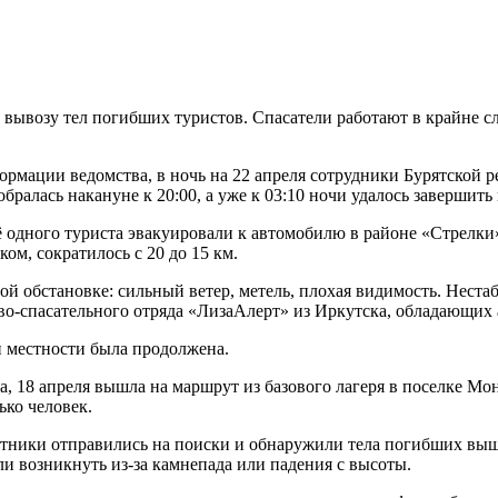
 вывозу тел погибших туристов. Спасатели работают в крайне 
ормации ведомства, в ночь на 22 апреля сотрудники Бурятской
обралась накануне к 20:00, а уже к 03:10 ночи удалось завершить
 одного туриста эвакуировали к автомобилю в районе «Стрелки»
ом, сократилось с 20 до 15 км.
ой обстановке: сильный ветер, метель, плохая видимость. Неста
во-спасательного отряда «ЛизаАлерт» из Иркутска, обладающих 
й местности была продолжена.
а, 18 апреля вышла на маршрут из базового лагеря в поселке Мо
ько человек.
участники отправились на поиски и обнаружили тела погибших в
и возникнуть из-за камнепада или падения с высоты.