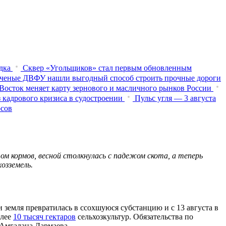
дка
Сквер «Угольщиков» стал первым обновленным
ченые ДВФУ нашли выгодный способ строить прочные дороги
Восток меняет карту зернового и масличного рынков России
 кадрового кризиса в судостроении
Пульс угля — 3 августа
осов
итом кормов, весной столкнулась с падежом скота, а теперь
озземель.
и земля превратилась в ссохшуюся субстанцию и с 13 августа в
олее
10 тысяч гектаров
сельхозкультур. Обязательства по
 Амгалана Дармаева.