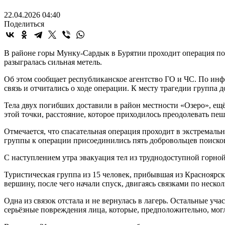
22.04.2026 04:40
Поделиться
В районе горы Мунку-Сардык в Бурятии проходит операция по
разыгралась сильная метель.
Об этом сообщает республиканское агентство ГО и ЧС. По инф
связь и отчитались о ходе операции. К месту трагедии группа д
Тела двух погибших доставили в район местности «Озеро», ещё
этой точки, расстояние, которое приходилось преодолевать пешк
Отмечается, что спасательная операция проходит в экстремальн
группы к операции присоединились пять добровольцев поиско
С наступлением утра эвакуация тел из труднодоступной горно
Туристическая группа из 15 человек, прибывшая из Красноярск
вершину, после чего начали спуск, двигаясь связками по нескол
Одна из связок отстала и не вернулась в лагерь. Остальные 
серьёзные повреждения лица, которые, предположительно, могл