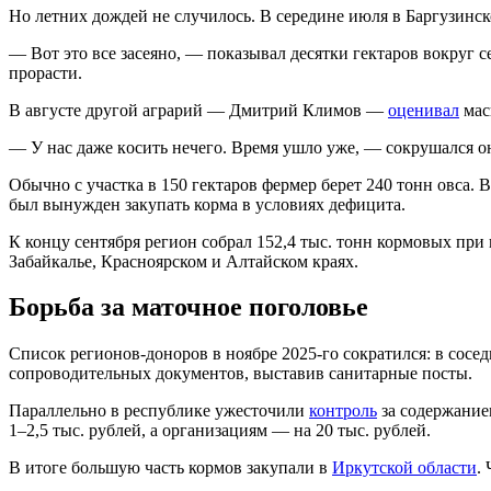
Но летних дождей не случилось. В середине июля в Баргузинс
— Вот это все засеяно, — показывал десятки гектаров вокруг 
прорасти.
В августе другой аграрий — Дмитрий Климов —
оценивал
мас
— У нac дaжe кocить нeчeгo. Bpeмя yшлo yжe, — сокрушался о
Обычно с участка в 150 гектаров фермер берет 240 тонн овса. В
был вынужден закупать корма в условиях дефицита.
К концу сентября регион собрал 152,4 тыс. тонн кормовых при
Забайкалье, Красноярском и Алтайском краях.
Борьба за маточное поголовье
Список регионов-доноров в ноябре 2025-го сократился: в сос
сопроводительных документов, выставив санитарные посты.
Параллельно в республике ужесточили
контроль
за содержание
1–2,5 тыс. рублей, а организациям — на 20 тыс. рублей.
В итоге большую часть кормов закупали в
Иркутской области
.