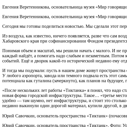
Евгения Веретенникова, основательница музея «Мир говорящ
Евгения Веретенникова, основательница музея «Мир говорящи
Сегодня мы готовы поделиться новостью. Мы сделали этот пер
Из воздуха, как известно, ничего появляется, разве что сам
Хабаровского края при софинансировании Фондом президентск
Понимая объем и масштаб, мы решили начать с малого. И не пр
каждый найдёт, а помогать надо слабым и незаметным. Потом 
событий. Ещё и дворик какой-то исторический недавно ему от
И тогда мы подумали: пусть в нашем доме живут пространства 
У любого аэропорта, завода или темного подвала есть этот са
потенциала как гуталина (зачеркнуто), как планов на будущее, 
«После нескольких лет работы «Тиктанка» я понял, что надо с
новая форма городской инфраструктуры. Такое… «третье место»
удобно — там шумно, нет инфраструктуры, и стоит это столько 
недавно выкинули один дорогой материал, купили другой, в дв
Юрий Савочкин, основатель пространства «Тиктанк» (почасовы
Юрий Савочкин, основатель пространства «Тиктанк». Фото: Ур