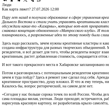
Люди
Как карта ляжет?
27.07.2026 12:00
Пару лет назад я получала образование в сфере управления к
Дальнего Востока и стали учить управлять креативными класт
обсуждали какие-то «Казармы», которые вот-вот превратятся
смаковал концепцию обновленного «Матросского клуба». И тол
планировалось, а разрозненные идеи по этому поводу были сл
Здесь надо рассказать, зачем нужны креативные кластеры и как
создана инфраструктура для разных творческих объединений. М
резидентов, и всё делает для того, чтобы резиденты вокруг вз
креативным, растет добавленная стоимость, сокращается отток 
И вот такого прекрасного места в Хабаровске запланировано не
Потом я разговорилась с потенциальным резидентом креативног
зачем я туда пойду? Здесь я ремонт уже сделал под себя. Арен
креативное пространство, душу вложил. И что ж ему теперь, 
Казалось бы, вопрос риторический, на самом деле нет.
«Сегодня у нас больше сорока точек по всей России. Чтобы де
сама площадка милая, уютная. Люди приходят, встречаются, раб
нарисуешь красивую картину, не разработаешь крыло самолёта,