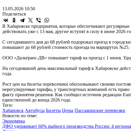
13.05.2026 10:50
Поделиться
В Хабаровске предприятия, которые обеспечивают регулярные 
действовать уже с 13 мая, другие вступят в силу в июне 2026 г
С сегодняшнего дня до 68 рублей подорожал проезд в городск
повышают до 68 рублей стоимость проезда на маршрутах №25
ООО «Дальтранс-ДВ» повышает тариф на проезд с 1 июня. Удор
На сегодняшний день максимальный тариф в Хабаровске действу
года.
Рост цен на билеты перевозчики обосновывают своими постоян
нерегулируемые тарифы, у транспортных компаний есть право 
факту принятия решения. Как сообщил источник редакции East
единственной до конца 2026 года.
Теги:
Хабаровск
Автобусы
Билеты
Цены
Пассажирские перевозки
Новости по теме:
Экономика
ДФО удерживает 60% рыбного производства России: 4 региона