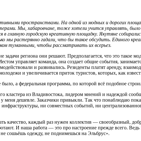
реативными пространствами. На одной из модных и дорогих площ
ерами. Мы, хабаровчане, тоже хотели учится управлять, было б
 в главную городскую креативную площадку. Якутяне собирали
ько мы растерянно гадали, что бы такое обсудить. Единого кре
ишком туманными, чтобы рассматривать их всерьез.
ие задачи региона они решают. Предполагается, что это такое мо
естом управляет команда, она создает общие события, занимаетс
аимодействовали и развивались. Резиденты платят аренду, взаимо
молодежи и увеличивается приток туристов, которых, как извест
 было, а федеральная программа, по которой всё подобное строи
о кластера из Владивостока, лидером мнений и надеждой сообще
да у меня дешевле. Заказчики привыкли. Так что понаблюдаю пока»
ни инфраструктуры, ни совместных событий, ни централизованно
лать качество, каждый раз нужен коллектив — своеобразный, доб
отают. И наша работа — это про настроение прежде всего. Ведь 
 не сошьёшь одежду, не поднимешься на Эльбрус».