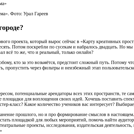
ма»
ма». Фото: Урал Гареев
городе?
вого проекта, который вырос сейчас в «Карту креативных прост
есять. Потом поскребли по сусекам и набралось двадцать. Но мы
л всё то же, что и реальный, только онлайн?
любому, кто за это возьмётся, предстоит сложный путь. Потому чт
ить, пропустить через фильтры и неизбежный этап пользовательс
есом, потенциальные арендаторы всех этих пространств, те са
е площадки для воплощения своих идей. Хочешь поставить спек
астер-класс? Какое количество учеников вас интересует? Выбирае
анение прошлого, но и про формирование смыслов в настоящем.
 стать площадкой для любых мероприятий, помочь найти аудито
театральные проекты, исследования, издательская деятельность
»