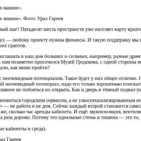
их машин».
х машин». Фото: Урал Гареев
вый шаг! Пятьдесят шесть пространств уже населяет карту креа
 воздух — любому проекту нужны финансы. И такую поддержку мы
их грантов.
иглашать в наш дом больших и сильных, например, разные драмт
к нам незаметно просочился Музей Гродекова, с одной стороны 
дали, как мимо пройти?
с неочевидным потенциалом. Такое будет у них общее отличие. 
мый неочевидный потенциал, надо его только хорошенько поискат
главное не побояться их открыть. Как и дверь в тёмный подвал (
тановиться городским сервисом, а не узкоспециализированным ин
 — не работа и не дом. Сейчас каждый второй становится самоз
же, сколько час аренды кабинета. И ещё: звукоизоляция, вентил
а раза дороже. Потому что идеальные стены и тишина — это то,
е кабинеты и среда).
ал Гареев