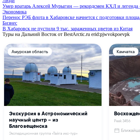
Люди
Умер вратарь Алексей Мурыгин — рекордсмен КХЛ и легенда
Экономика
Перенос РЭБ флота в Хабаровске начнется с подготовки площа
Бизнес
В Хабаровск не пустили 9 тыс. зараженных цветов из Китая
Туры на Дальний Восток от BestArctic.ru
erid:pjwvokpoevpk