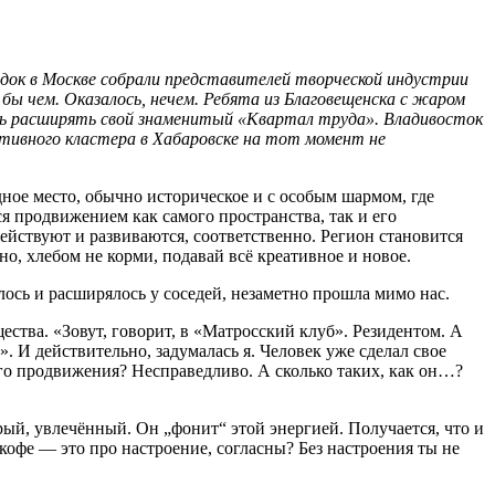
адок в Москве собрали представителей творческой индустрии
ы чем. Оказалось, нечем. Ребята из Благовещенска с жаром
сь расширять свой знаменитый «Квартал труда». Владивосток
ативного кластера в Хабаровске на тот момент не
дное место, обычно историческое и с особым шармом, где
я продвижением как самого пространства, так и его
действуют и развиваются, соответственно. Регион становится
но, хлебом не корми, подавай всё креативное и новое.
лось и расширялось у соседей, незаметно прошла мимо нас.
ства. «Зовут, говорит, в «Матросский клуб». Резидентом. А
. И действительно, задумалась я. Человек уже сделал свое
го продвижения? Несправедливо. А сколько таких, как он…?
рый, увлечённый. Он „фонит“ этой энергией. Получается, что и
кофе — это про настроение, согласны? Без настроения ты не