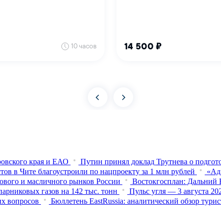
овского края и ЕАО
Путин принял доклад Трутнева о подго
тов в Чите благоустроили по нацпроекту за 1 млн рублей
«Ад
нового и масличного рынков России
Востокгосплан: Дальний В
арниковых газов на 142 тыс. тонн
Пульс угля — 3 августа 2
ых вопросов
Бюллетень EastRussia: аналитический обзор тур