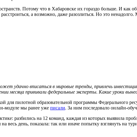
остранств. Потому что в Хабаровске их гораздо больше. И как о
 расстроиться, а возможно, даже разозлиться. Но это ненадолго.
ожет удачно вписаться в мировые тренды, привлечь инвестиции
ии месяца прививали федеральные эксперты. Какие уроки вынес
кой для пилотной образовательной программы Федерального рес
йн-модуле мы ранее уже
писали
. За ним последовало онлайн-обуч
ктике: разбились на 12 команд, каждая из которых выявила про
на весь день, показала: так или иначе попытку взглянуть на ту