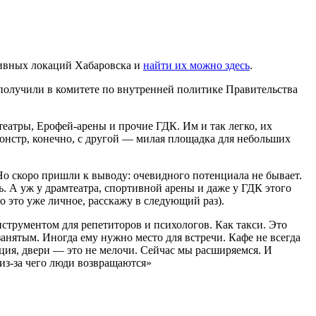
тивных локаций Хабаровска и
найти их можно здесь
.
 получили в комитете по внутренней политике Правительства
еатры, Ерофей-арены и прочие ГДК. Им и так легко, их
монстр, конечно, с другой — милая площадка для небольших
Но скоро пришли к выводу: очевидного потенциала не бывает.
ь. А уж у драмтеатра, спортивной арены и даже у ГДК этого
но это уже личное, расскажу в следующий раз).
струментом для репетиторов и психологов. Как такси. Это
анятым. Иногда ему нужно место для встречи. Кафе не всегда
яция, двери — это не мелочи. Сейчас мы расширяемся. И
 из-за чего люди возвращаются»