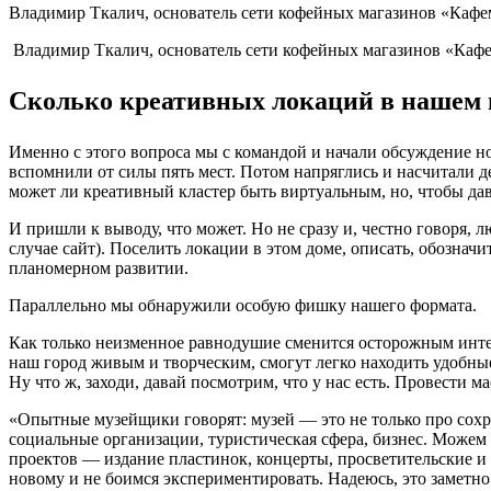
Владимир Ткалич, основатель сети кофейных магазинов «Кафе
Владимир Ткалич, основатель сети кофейных магазинов «Кафе
Сколько креативных локаций в нашем 
Именно с этого вопроса мы с командой и начали обсуждение но
вспомнили от силы пять мест. Потом напряглись и насчитали д
может ли креативный кластер быть виртуальным, но, чтобы дава
И пришли к выводу, что может. Но не сразу и, честно говоря, 
случае сайт). Поселить локации в этом доме, описать, обознач
планомерном развитии.
Параллельно мы обнаружили особую фишку нашего формата.
Как только неизменное равнодушие сменится осторожным интер
наш город живым и творческим, смогут легко находить удобны
Ну что ж, заходи, давай посмотрим, что у нас есть. Провести м
«Опытные музейщики говорят: музей — это не только про сохр
социальные организации, туристическая сфера, бизнес. Можем
проектов — издание пластинок, концерты, просветительские и 
новому и не боимся экспериментировать. Надеюсь, это заметно