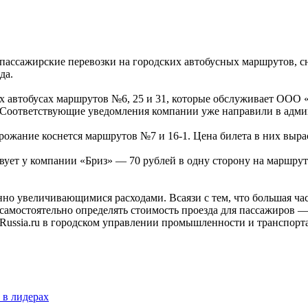
пассажирские перевозки на городских автобусных маршрутов, сн
ода.
их автобусах маршрутов №6, 25 и 31, которые обслуживает ООО
. Соответствующие уведомления компании уже направили в адм
ожание коснется маршрутов №7 и 16-1. Цена билета в них вырас
ет у компании «Бриз» — 70 рублей в одну сторону на маршрутах 
но увеличивающимися расходами. Всаязи с тем, что большая ча
самостоятельно определять стоимость проезда для пассажиров 
Russia.ru в городском управлении промышленности и транспорта
 в лидерах