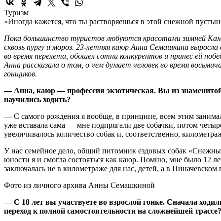
Туризм
«Иногда кажется, что ты растворяешься в этой снежной пустын
Пока большинство туристов любуются красотами зимней Камча
сквозь пургу и мороз. 23-летняя каюр Анна Семашкина выросл
во время перелета, обошел сотни конкурентов и принес ей поб
Анна рассказала о том, о чем думает человек во время восьмич
гонщиков.
— Анна, каюр — профессия экзотическая. Вы из знаменитой
научились ходить?
— С самого рождения я вообще, в принципе, всем этим занимала
уже вставала сама — мне подпрягали две собачки, потом четыре
увеличивалось количество собак и, соответственно, километра
У нас семейное дело, общий питомник ездовых собак «Снежные 
юности я и смогла состояться как каюр. Помню, мне было 12 л
заключалась не в километраже для нас, детей, а в Пиначевско
Фото из личного архива Анны Семашкиной
— С 18 лет вы участвуете во взрослой гонке. Сначала ходил
переход к полной самостоятельности на сложнейшей трассе