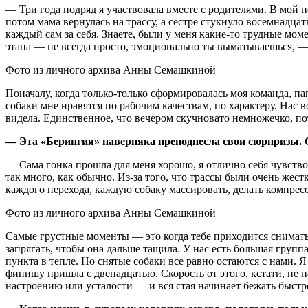
— Три года подряд я участвовала вместе с родителями. В мой п
потом мама вернулась на трассу, а сестре стукнуло восемнадцат
каждый сам за себя. Знаете, были у меня какие-то трудные моме
этапа — не всегда просто, эмоционально ты выматываешься, — 
Фото из личного архива Анны Семашкиной
Поначалу, когда только-только сформировалась моя команда, пап
собаки мне нравятся по рабочим качествам, по характеру. Нас в
видела. Единственное, что вечером скучновато немножечко, п
— Эта «Берингия» наверняка преподнесла свои сюрпризы.
— Сама гонка прошла для меня хорошо, я отлично себя чувствов
так много, как обычно. Из-за того, что трассы были очень же
каждого перехода, каждую собаку массировать, делать компрес
Фото из личного архива Анны Семашкиной
Самые грустные моменты — это когда тебе приходится снимать с
запрягать, чтобы она дальше тащила. У нас есть большая гру
пункта в тепле. Но снятые собаки все равно остаются с нами. Я
финишу пришла с двенадцатью. Скорость от этого, кстати, не п
настроению или усталости — и вся стая начинает бежать быстр