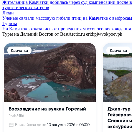
Жительница Камчатки добилась через суд компенсации после з
туристических катеров
Люди
Ученые связали массовую гибели птиц на Камчатке с выбросам
Туризм
На Камчатке отказались от проведения массового восхождения
Туры на Дальний Восток от BestArctic.ru
erid:pjwvokpoevpk