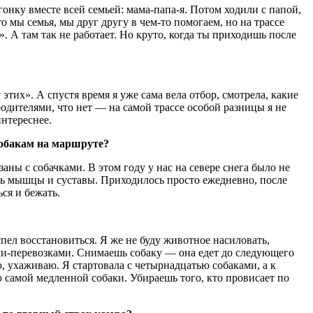
гонку вместе всей семьей: мама-папа-я. Потом ходили с папой,
о мы семья, мы друг другу в чем-то помогаем, но на трассе
. А там так не работает. Но круто, когда ты приходишь после
этих». А спустя время я уже сама вела отбор, смотрела, какие
родителями, что нет — на самой трассе особой разницы я не
нтереснее.
собакам на маршруте?
аны с собачками. В этом году у нас на севере снега было не
ись мышцы и суставы. Приходилось просто ежедневно, после
ся и бежать.
спел восстановиться. Я же не буду животное насиловать,
ми-перевозками. Снимаешь собаку — она едет до следующего
ю, ухаживаю. Я стартовала с четырнадцатью собаками, а к
ю самой медленной собаки. Убираешь того, кто провисает по