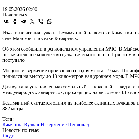
19.05.2026 02:00
Поделиться
Из-за извержения вулкана Безымянный на востоке Камчатки пр
селе Майское и поселке Козыревск.
Об этом сообщили в региональном управлении МЧС. В Майско
незначительное количество вулканического пепла. При этом в 
поступало.
Мощное извержение произошло сегодня утром, 19 мая. По инф
поднялся на высоту до 13 километров над уровнем моря. В МЧС
Для вулкана установлен максимальный — красный — код авиаци
международных авиарейсов, проходящих на высоте до 13 кило
Безымянный считается одним из наиболее активных вулканов п
882 метра.
Теги:
Камчатка
Вулкан
Извержение
Пеплопад
Новости по теме:
Люди