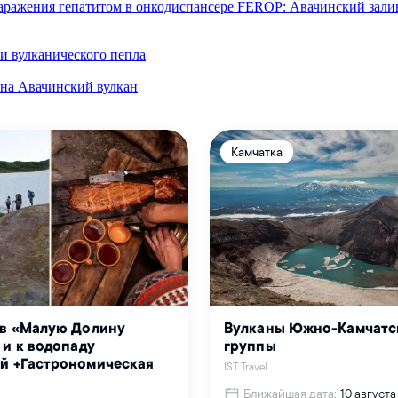
аражения гепатитом в онкодиспансере
FEROP: Авачинский залив 
и вулканического пепла
 на Авачинский вулкан