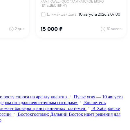
о росту спроса на аренду квартир
Пульс угля — 10 августа
дером по «дальневосточным гектарам»
Бюллетень
 ломает барьеры трансграничных платежей
В Хабаровске
оссии
Востокгосплан: Дальний Восток ищет решения для
о