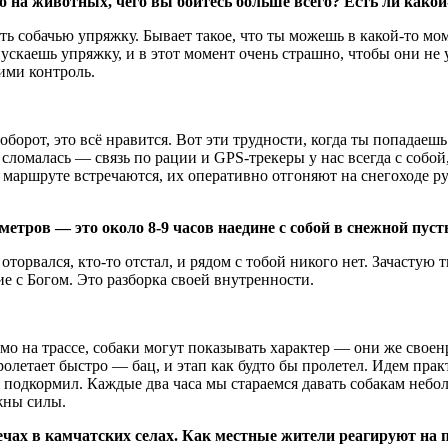
о на животных, чего вы боитесь больше всего? Есть ли како
ть собачью упряжку. Бывает такое, что ты можешь в какой-то мо
пускаешь упряжку, и в этот момент очень страшно, чтобы они не у
ими контроль.
орот, это всё нравится. Вот эти трудности, когда ты попадаешь
 сломалась — связь по рации и GPS-трекеры у нас всегда с соб
 маршруте встречаются, их оперативно отгоняют на снегоходе рук
етров — это около 8-9 часов наедине с собой в снежной пус
торвался, кто-то отстал, и рядом с тобой никого нет. Зачастую
ие с Богом. Это разборка своей внутренности.
 на трассе, собаки могут показывать характер — они же своенр
олетает быстро — бац, и этап как будто бы пролетел. Идем практ
, подкормил. Каждые два часа мы стараемся давать собакам небо
жны силы.
чах в камчатских селах. Как местные жители реагируют на п