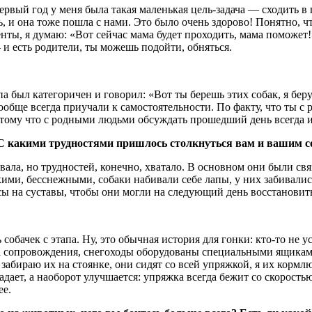
ервый год у меня была такая маленькая цель-задача — сходить в 
ь, и она тоже пошла с нами. Это было очень здорово! Понятно, чт
нты, я думаю: «Вот сейчас мама будет проходить, мама поможет!»
и есть родители, ты можешь подойти, обняться.
а был категоричен и говорил: «Вот ты берешь этих собак, я беру 
ообще всегда приучали к самостоятельности. По факту, что ты с 
отому что с родными людьми обсуждать прошедший день всегда и
 С какими трудностями пришлось столкнуться вам и вашим 
ала, но трудностей, конечно, хватало. В основном они были связ
сткими, бесснежными, собаки набивали себе лапы, у них забивал
сы на суставы, чтобы они могли на следующий день восстановить
обачек с этапа. Ну, это обычная история для гонки: кто-то не у
ппа сопровождения, снегоходы оборудованы специальными ящика
 забираю их на стоянке, они сидят со всей упряжкой, я их кормл
адает, а наоборот улучшается: упряжка всегда бежит со скорость
ее.