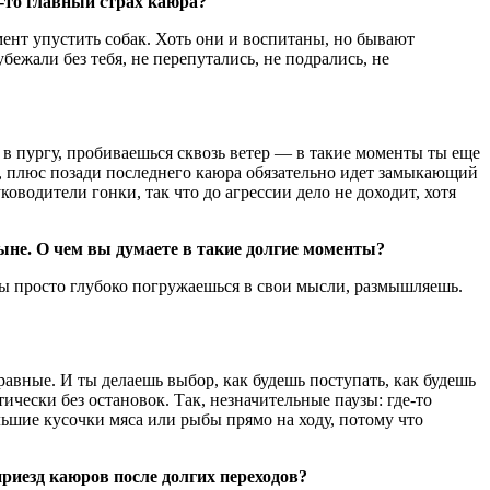
й-то главный страх каюра?
мент упустить собак. Хоть они и воспитаны, но бывают
бежали без тебя, не перепутались, не подрались, не
 в пургу, пробиваешься сквозь ветер — в такие моменты ты еще
ой, плюс позади последнего каюра обязательно идет замыкающий
оводители гонки, так что до агрессии дело не доходит, хотя
тыне. О чем вы думаете в такие долгие моменты?
 ты просто глубоко погружаешься в свои мысли, размышляешь.
авные. И ты делаешь выбор, как будешь поступать, как будешь
ически без остановок. Так, незначительные паузы: где-то
льшие кусочки мяса или рыбы прямо на ходу, потому что
риезд каюров после долгих переходов?