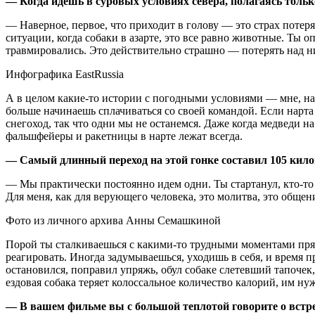
— Когда идешь в суровых условиях севера, полагаясь тольк
— Наверное, первое, что приходит в голову — это страх потеря
ситуации, когда собаки в азарте, это все равно животные. Ты о
травмировались. Это действительно страшно — потерять над н
Инфографика EastRussia
А в целом какие-то истории с погодными условиями — мне, наоб
больше начинаешь сплачиваться со своей командой. Если нарта
снегоход, так что одни мы не останемся. Даже когда медведи на
фальшфейеры и ракетницы в нарте лежат всегда.
— Самый длинный переход на этой гонке составил 105 килом
— Мы практически постоянно идем одни. Ты стартанул, кто-то о
Для меня, как для верующего человека, это молитва, это общен
Фото из личного архива Анны Семашкиной
Порой ты сталкиваешься с какими-то трудными моментами прямо
реагировать. Иногда задумываешься, уходишь в себя, и время пр
остановился, поправил упряжь, обул собаке слетевший тапочек
ездовая собака теряет колоссальное количество калорий, им ну
— В вашем фильме вы с большой теплотой говорите о встре