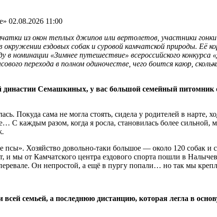
е»
02.08.2026 11:00
тки из окон теплых джипов или вертолетов, участники гонки 
а в окружении ездовых собак и суровой камчатской природы. Е
еду в номинации «Зимнее путешествие» всероссийского конкурса 
асового перехода в полном одиночестве, чего боится каюр, скол
 династии Семашкиных, у вас большой семейный питомник ез
сь. Покуда сама не могла стоять, сидела у родителей в нарте, х
… С каждым разом, когда я росла, становилась более сильной, м
ж.
псы». Хозяйство довольно-таки большое — около 120 собак и се
ет, и мы от Камчатского центра ездового спорта пошли в Налыч
м перевале. Он непростой, а ещё в пургу попали… но так мы кре
и всей семьей, а последнюю дистанцию, которая легла в осно
?