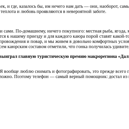
ек, и где, казалось бы, им нечего нам дать — они, наоборот, са
 теплота и любовь проявляются в невероятной заботе.
и сами. По-домашнему, ничего покупного: местная рыба, ягода, 
ятся к нашему приезду и для каждого каюра порой ставят какой-
сопровождения и повар, и мы живем в довольно комфортных услов
всем каюрским составом отметили, что гонка получилась удивит
ыиграл главную туристическую премию макрорегиона «Даль
 Я вообще люблю снимать и фотографировать, это прежде всего п
 сложно. Поэтому телефон — самый верный помощник: достал из 