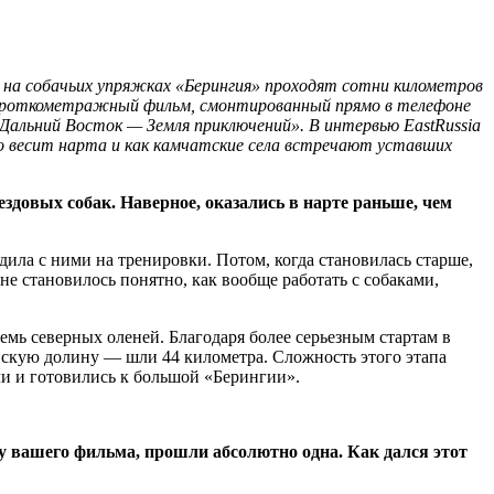
на собачьих упряжках «Берингия» проходят сотни километров
ё короткометражный фильм, смонтированный прямо в телефоне
«Дальний Восток — Земля приключений». В интервью EastRussia
ько весит нарта и как камчатские села встречают уставших
довых собак. Наверное, оказались в нарте раньше, чем
одила с ними на тренировки. Потом, когда становилась старше,
не становилось понятно, как вообще работать с собаками,
мь северных оленей. Благодаря более серьезным стартам в
евскую долину — шли 44 километра. Сложность этого этапа
пли и готовились к большой «Берингии».
ву вашего фильма, прошли абсолютно одна. Как дался этот