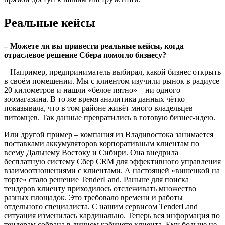
Реальные кейсы
– Можете ли вы привести реальные кейсы, когда
отраслевое решение Сбера помогло бизнесу?
– Например, предприниматель выбирал, какой бизнес открыть
в своём помещении. Мы с клиентом изучили рынок в радиусе
20 километров и нашли «белое пятно» – ни одного
зоомагазина. В то же время аналитика данных чётко
показывала, что в том районе живёт много владельцев
питомцев. Так данные превратились в готовую бизнес-идею.
Или другой пример – компания из Владивостока занимается
поставками аккумуляторов корпоративным клиентам по
всему Дальнему Востоку и Сибири. Она внедрила
бесплатную систему Сбер CRM для эффективного управления
взаимоотношениями с клиентами. А настоящей «вишенкой на
торте» стало решение TenderLand. Раньше для поиска
тендеров клиенту приходилось отслеживать множество
разных площадок. Это требовало времени и работы
отдельного специалиста. С нашим сервисом TenderLand
ситуация изменилась кардинально. Теперь вся информация по
тендерам собрана в личном кабинете клиента. Ему больше не