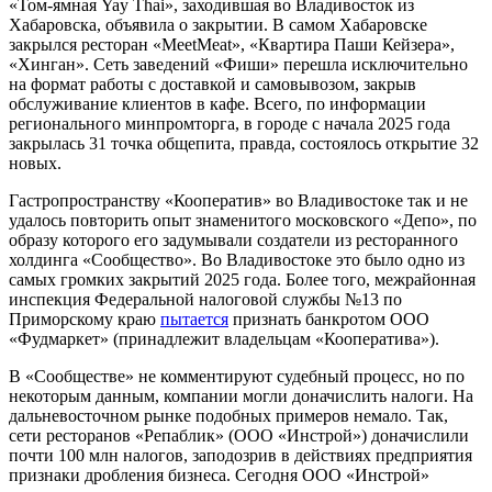
«Том-ямная Yay Thai», заходившая во Владивосток из
Хабаровска, объявила о закрытии. В самом Хабаровске
закрылся ресторан «MeetMeat», «Квартира Паши Кейзера»,
«Хинган». Сеть заведений «Фиши» перешла исключительно
на формат работы с доставкой и самовывозом, закрыв
обслуживание клиентов в кафе. Всего, по информации
регионального минпромторга, в городе с начала 2025 года
закрылась 31 точка общепита, правда, состоялось открытие 32
новых.
Гастропространству «Кооператив» во Владивостоке так и не
удалось повторить опыт знаменитого московского «Депо», по
образу которого его задумывали создатели из ресторанного
холдинга «Сообщество». Во Владивостоке это было одно из
самых громких закрытий 2025 года. Более того, межрайонная
инспекция Федеральной налоговой службы №13 по
Приморскому краю
пытается
признать банкротом ООО
«Фудмаркет» (принадлежит владельцам «Кооператива»).
В «Сообществе» не комментируют судебный процесс, но по
некоторым данным, компании могли доначислить налоги. На
дальневосточном рынке подобных примеров немало. Так,
сети ресторанов «Репаблик» (ООО «Инстрой») доначислили
почти 100 млн налогов, заподозрив в действиях предприятия
признаки дробления бизнеса. Сегодня ООО «Инстрой»