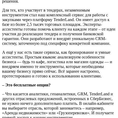
решения.
Для тех, кто участвует в тендерах, незаменимым
инструментом стал наш комплексный сервис для работы с
закупками через платформу TenderLand. Он имеет доступ к
базе из более 2,5 тысяч торговых площадок. Эксперты-
ассистенты готовы помочь клиенту на каждом этапе – от идеи
участия до реализации тендера и получения банковской
гарантии. Они разработают и внедрят уникальную CRM-
систему, заточенную под специфику конкретной компании.
А ещё у нас есть такие сервисы, как бронирование и умные
ассистенты. Простым языком: анализируем особенности
бизнеса — будь то кафе, логистика или магазин одежды — и
внедряем именно те инструменты, которые необходимы
вашему бизнесу прямо сейчас. Всё заранее настроено,
протестировано и готово к использованию клиентами.
– Это бесплатные опции?
– Что касается аналитики, геоаналитики, GRM, TenderLand и
других отраслевых предложений, встроенных в СберБизнес,
не нужно ничего дополнительно платить. В онлайн-кабинете
вы выбираете отрасль, которой занимаетесь – например,
«Аренда недвижимости» или «Грузоперевозки». И получаете
прямой доступ к нашим инструментам.