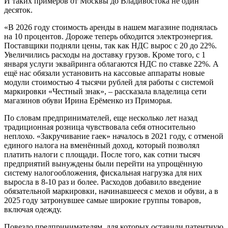
И таких примеров от Москвы до Владивостока не один
десяток.
«В 2026 году стоимость аренды в нашем магазине поднялась
на 10 процентов. Дороже теперь обходится электроэнергия.
Поставщики подняли цены, так как НДС вырос с 20 до 22%.
Увеличились расходы на доставку грузов. Кроме того, с 1
января услуги эквайринга облагаются НДС по ставке 22%. А
ещё нас обязали установить на кассовые аппараты новые
модули стоимостью 4 тысячи рублей для работы с системой
маркировки «Честный знак», – рассказала владелица сети
магазинов обуви Ирина Ерёменко из Приморья.
По словам предпринимателей, еще несколько лет назад
традиционная розница чувствовала себя относительно
неплохо. «Закручивание гаек» началось в 2021 году, с отменой
единого налога на вменённый доход, который позволял
платить налоги с площади. После того, как сотни тысяч
предприятий вынуждены были перейти на упрощённую
систему налогообложения, фискальная нагрузка для них
выросла в 8-10 раз и более. Расходов добавило введение
обязательной маркировки, начинавшееся с мехов и обуви, а в
2025 году затронувшее самые широкие группы товаров,
включая одежду.
Повезло предпринимателям, для которых оставили патентную