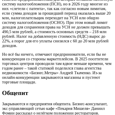
систему налогообложения (ПСН), но в 2026 году многие из
них «слетели с патента», так как согласно новым лимитам,
если сумма доходов за прошедший период оказалась выше 20
млн, налогоплательщик переходит на УСН или общую
систему налогообложения (ОСНО). При этом новый лимит
доходов для сохранения права на УСН не должен превышать
490,5 млн рублей, а стоимость основных средств – 218 млн
рублей. Налог на добавленную стоимость (НДС) вырос до
22%, а порог для его уплаты снизился с 60 до 20 млн рублей
доходов.
Но всё бы ничего, отмечают предприниматели, если бы не
конкуренция со стороны маркетплейсов. В 2025 посетители
торговых центров проводили там вдвое меньше времени, чем
годом ранее – такой статикой поделился глава агентства
недвижимости «Бизнес.Метры» Андрей Ткаченко. Из-за
онлайн-конкуренции закрываются магазины и пустеют
торговые площади.
Общепит
Закрываются и предприятия общепита. Бизнес-консультант,
экс-управляющий сетью кафе «Пекарня Мишеля» Даниил
Фомин рассказал о нелёгком положении рестораторов.