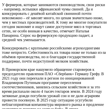
У фермеров, которые занимаются свиноводством, свои риски
- например, вспышки африканской чумы свиней. Да и
конкурировать с дешёвой китайской свининой почти
невозможно – её завозят много, по ценам значительно ниже,
чем у местных производителей. К тому же многие покупатели
сегодня экономят и ищут самое доступное мясо в торговых
сетях, не особо вникая в качество, отмечает Наталья
Панарина. Спрос на фермерскую продукцию падает, а
средний чек уменьшается.
Конкурировать с крупными российскими агрохолдингами
тоже непросто. Себестоимость их товара ниже не только из-за
объёмов производства, но и благодаря государственной
поддержке, почти недоступной мелким хозяйствам.
В Приморском крае нашумело обращение староверов к
председателю правления ПАО «Сбербанк» Герману Грефу. В
2021 году они переехали в регион по инициированной
Владимиром Путиным программе переселения
соотечественников, занялись сельским хозяйством и за это
время распахали около 4 тысяч гектаров земли. В 2024 году
затяжные дожди погубили урожай сои и не дали аграриям
провести посевную. В 2025 году ситуацию усугубили
неблагоприятная конъюнктура мирового рынка и продление
экспортных пошлин на соевые бобы. В итоге