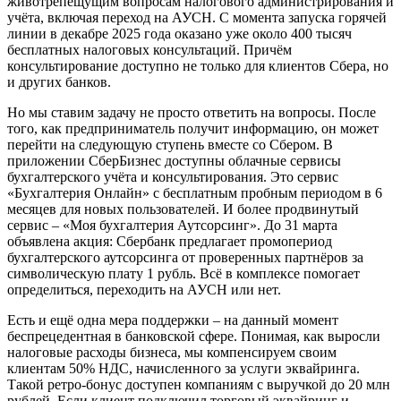
животрепещущим вопросам налогового администрирования и
учёта, включая переход на АУСН. С момента запуска горячей
линии в декабре 2025 года оказано уже около 400 тысяч
бесплатных налоговых консультаций. Причём
консультирование доступно не только для клиентов Сбера, но
и других банков.
Но мы ставим задачу не просто ответить на вопросы. После
того, как предприниматель получит информацию, он может
перейти на следующую ступень вместе со Сбером. В
приложении СберБизнес доступны облачные сервисы
бухгалтерского учёта и консультирования. Это сервис
«Бухгалтерия Онлайн» с бесплатным пробным периодом в 6
месяцев для новых пользователей. И более продвинутый
сервис – «Моя бухгалтерия Аутсорсинг». До 31 марта
объявлена акция: Сбербанк предлагает промопериод
бухгалтерского аутсорсинга от проверенных партнёров за
символическую плату 1 рубль. Всё в комплексе помогает
определиться, переходить на АУСН или нет.
Есть и ещё одна мера поддержки – на данный момент
беспрецедентная в банковской сфере. Понимая, как выросли
налоговые расходы бизнеса, мы компенсируем своим
клиентам 50% НДС, начисленного за услуги эквайринга.
Такой ретро-бонус доступен компаниям с выручкой до 20 млн
рублей. Если клиент подключил торговый эквайринг и