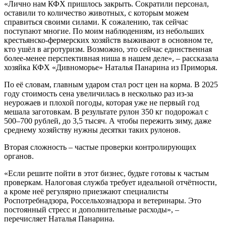
«Лично нам КФХ пришлось закрыть. Сократили персонал,
оставили то количество животных, с которым можем
справиться своими силами. К сожалению, так сейчас
поступают многие. По моим наблюдениям, из небольших
крестьянско-фермерских хозяйств выживают в основном те,
кто ушёл в агротуризм. Возможно, это сейчас единственная
более-менее перспективная ниша в нашем деле», – рассказала
хозяйка КФХ «Дивноморье» Наталья Панарина из Приморья.
По её словам, главным ударом стал рост цен на корма. В 2025
году стоимость сена увеличилась в несколько раз из-за
неурожаев и плохой погоды, которая уже не первый год
мешала заготовкам. В результате рулон 350 кг подорожал с
500–700 рублей, до 3,5 тысяч. А чтобы пережить зиму, даже
среднему хозяйству нужны десятки таких рулонов.
Вторая сложность – частые проверки контролирующих
органов.
«Если решите пойти в этот бизнес, будьте готовы к частым
проверкам. Налоговая служба требует идеальной отчётности,
а кроме неё регулярно приезжают специалисты
Роспотребнадзора, Россельхознадзора и ветеринары. Это
постоянный стресс и дополнительные расходы», –
перечисляет Наталья Панарина.