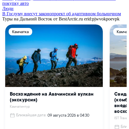
покупку авто
Люди
В Госдуму внесут законопроект об адаптивном больничном
Туры на Дальний Восток от BestArctic.ru
erid:pjwvokpoevpk