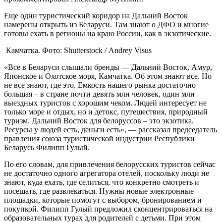
Еще один туристический коридор на Дальний Восток
намерены открыть из Беларуси. Там знают о ДФО и многие
готовы ехать в регионы на краю России, как в экзотические.
Камчатка. Фото: Shutterstock / Andrey Visus
«Все в Беларуси слышали бренды — Дальний Восток, Амур,
Японское и Охотское моря, Камчатка. Об этом знают все. Но
не все знают, где это. Емкость нашего рынка достаточно
большая – в стране почти девять млн человек, один млн
выездных туристов с хорошим чеком. Людей интересует не
только море и отдых, но и детокс, путешествия, природный
туризм. Дальний Восток для белоруссов – это экзотика.
Ресурсы у людей есть, деньги есть», — рассказал председатель
правления союза туристической индустрии Республики
Беларусь Филипп Гулый.
По его словам, для привлечения белорусских туристов сейчас
не достаточно одного агрегатора отелей, поскольку люди не
знают, куда ехать, где селиться, что конкретно смотреть и
посещать, где развлекаться. Нужны новые электронные
площадки, которые помогут с выбором, бронированием и
покупкой. Филипп Гулый предложил сконцентрироваться на
образовательных турах для родителей с детьми. При этом