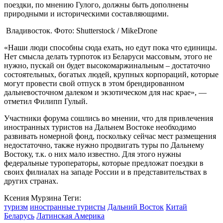
поездки, по мнению Гулого, должны быть дополнены
природными и историческими составляющими.
Владивосток. Фото: Shutterstock / MikeDrone
«Наши люди способны сюда ехать, но едут пока что единицы.
Нет смысла делать турпоток из Беларуси массовым, этого не
нужно, пускай он будет высокомаржинальным – достаточно
состоятельных, богатых людей, крупных корпораций, которые
могут провести свой отпуск в этом брендированном
дальневосточном далеком и экзотическом для нас крае», —
отметил Филипп Гулый.
Участники форума сошлись во мнении, что для привлечения
иностранных туристов на Дальнем Востоке необходимо
развивать номерной фонд, поскольку сейчас мест размещения
недостаточно, также нужно продвигать туры по Дальнему
Востоку, т.к. о них мало известно. Для этого нужны
федеральные туроператоры, которые предложат поездки в
своих филиалах на западе России и в представительствах в
других странах.
Ксения Мурзина
Теги:
туризм
иностранные туристы
Дальний Восток
Китай
Беларусь
Латинская Америка