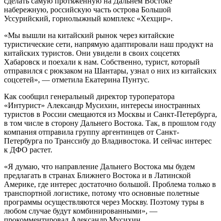
сделать самую протяженную на Дальнем Востоке
набережную, российскую часть острова Большой
Уссурийский, горнолыжный комплекс «Хехцир».
«Мы вышли на китайский рынок через китайские
туристические сети, напрямую адаптировали наш продукт на
китайских туристов. Они увидели в своих соцсетях
Хабаровск и поехали к нам. Собственно, турист, который
отправился с рюкзаком на Шантары, узнал о них из китайских
соцсетей», — отметила Екатерина Пунтус.
Как сообщил генеральный директор туроператора
«Интурист» Александр Мусихин, интересы иностранных
туристов в России смещаются из Москвы и Санкт-Петербурга,
в том числе в сторону Дальнего Востока. Так, в прошлом году
компания отправила группу аргентинцев от Санкт-
Петербурга по Транссибу до Владивостока. И сейчас интерес
к ДФО растет.
«Я думаю, что направление Дальнего Востока мы будем
предлагать в странах Ближнего Востока и в Латинской
Америке, где интерес достаточно большой. Проблема только в
транспортной логистике, потому что основные полетные
программы осуществляются через Москву. Поэтому туры в
любом случае будут комбинированными», —
прокомментировал Александр Мусихин.