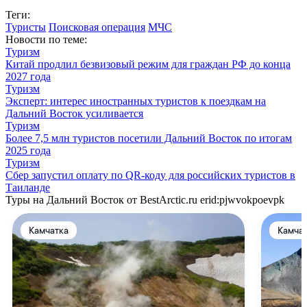
Теги:
Туристы
Поисковая операция
МЧС
Новости по теме:
Туризм
Китай продлил безвизовый режим для граждан РФ до конца
2027 года
Туризм
Эксперт: интерес иностранных туристов к поездкам на
Дальний Восток усиливается
Туризм
Более 7,5 млн туристов посетили Дальний Восток по итогам
2025 года
Туризм
Сбер запустил оплату по QR-коду для российских туристов в
Таиланде
Туры на Дальний Восток от BestArctic.ru
erid:pjwvokpoevpk