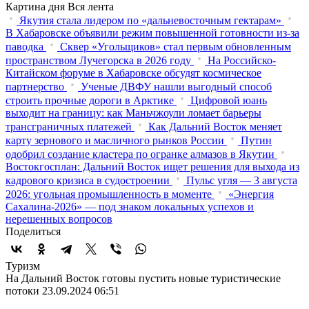
Картина дня
Вся лента
Якутия стала лидером по «дальневосточным гектарам»
В Хабаровске объявили режим повышенной готовности из‑за
паводка
Сквер «Угольщиков» стал первым обновленным
пространством Лучегорска в 2026 году
На Российско-
Китайском форуме в Хабаровске обсудят космическое
партнерство
Ученые ДВФУ нашли выгодный способ
строить прочные дороги в Арктике
Цифровой юань
выходит на границу: как Маньчжоули ломает барьеры
трансграничных платежей
Как Дальний Восток меняет
карту зернового и масличного рынков России
Путин
одобрил создание кластера по огранке алмазов в Якутии
Востокгосплан: Дальний Восток ищет решения для выхода из
кадрового кризиса в судостроении
Пульс угля — 3 августа
2026: угольная промышленность в моменте
«Энергия
Сахалина-2026» — под знаком локальных успехов и
нерешенных вопросов
Поделиться
Туризм
На Дальний Восток готовы пустить новые туристические
потоки
23.09.2024 06:51