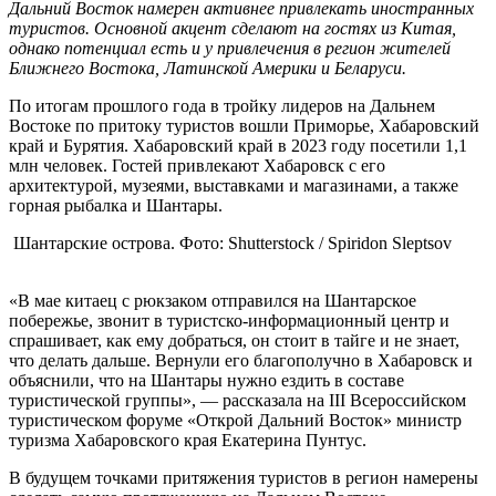
Дальний Восток намерен активнее привлекать иностранных
туристов. Основной акцент сделают на гостях из Китая,
однако потенциал есть и у привлечения в регион жителей
Ближнего Востока, Латинской Америки и Беларуси.
По итогам прошлого года в тройку лидеров на Дальнем
Востоке по притоку туристов вошли Приморье, Хабаровский
край и Бурятия. Хабаровский край в 2023 году посетили 1,1
млн человек. Гостей привлекают Хабаровск с его
архитектурой, музеями, выставками и магазинами, а также
горная рыбалка и Шантары.
Шантарские острова. Фото: Shutterstock / Spiridon Sleptsov
«В мае китаец с рюкзаком отправился на Шантарское
побережье, звонит в туристско-информационный центр и
спрашивает, как ему добраться, он стоит в тайге и не знает,
что делать дальше. Вернули его благополучно в Хабаровск и
объяснили, что на Шантары нужно ездить в составе
туристической группы», — рассказала на III Всероссийском
туристическом форуме «Открой Дальний Восток»
министр
туризма Хабаровского края Екатерина Пунтус.
В будущем точками притяжения туристов в регион намерены