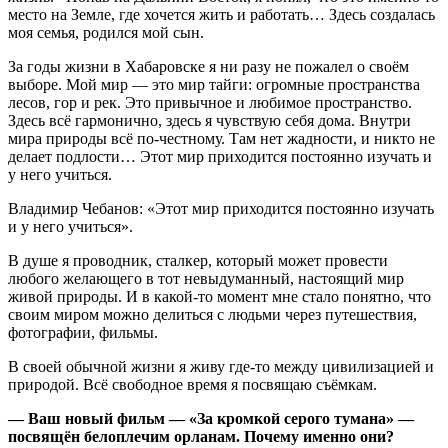
место на Земле, где хочется жить и работать… Здесь создалась
моя семья, родился мой сын.
За годы жизни в Хабаровске я ни разу не пожалел о своём
выборе. Мой мир — это мир тайги: огромные пространства
лесов, гор и рек. Это привычное и любимое пространство.
Здесь всё гармонично, здесь я чувствую себя дома. Внутри
мира природы всё по‑честному. Там нет жадности, и никто не
делает подлости… Этот мир приходится постоянно изучать и
у него учиться.
Владимир Чебанов: «Этот мир приходится постоянно изучать
и у него учиться».
В душе я проводник, сталкер, который может провести
любого желающего в тот невыдуманный, настоящий мир
живой природы. И в какой‑то момент мне стало понятно, что
своим миром можно делиться с людьми через путешествия,
фотографии, фильмы.
В своей обычной жизни я живу где‑то между цивилизацией и
природой. Всё свободное время я посвящаю съёмкам.
— Ваш новый фильм — «За кромкой серого тумана» —
посвящён белоплечим орланам. Почему именно они?