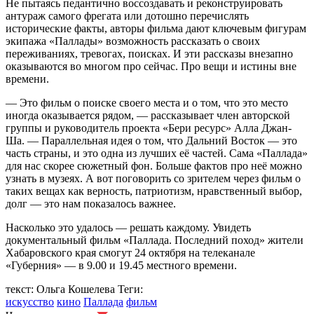
Не пытаясь педантично воссоздавать и реконструировать
антураж самого фрегата или дотошно перечислять
исторические факты, авторы фильма дают ключевым фигурам
экипажа «Паллады» возможность рассказать о своих
переживаниях, тревогах, поисках. И эти рассказы внезапно
оказываются во многом про сейчас. Про вещи и истины вне
времени.
— Это фильм о поиске своего места и о том, что это место
иногда оказывается рядом, — рассказывает член авторской
группы и руководитель проекта «Бери ресурс» Алла Джан-
Ша. — Параллельная идея о том, что Дальний Восток — это
часть страны, и это одна из лучших её частей. Сама «Паллада»
для нас скорее сюжетный фон. Больше фактов про неё можно
узнать в музеях. А вот поговорить со зрителем через фильм о
таких вещах как верность, патриотизм, нравственный выбор,
долг — это нам показалось важнее.
Насколько это удалось — решать каждому. Увидеть
документальный фильм «Паллада. Последний поход» жители
Хабаровского края смогут 24 октября на телеканале
«Губерния» — в 9.00 и 19.45 местного времени.
текст: Ольга Кошелева
Теги:
искусство
кино
Паллада
фильм