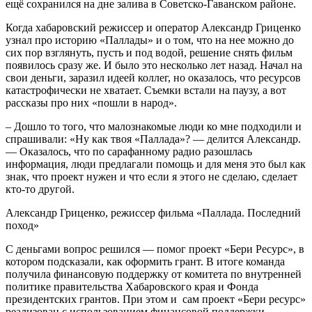
ещё сохранился на дне залива в Советско-Гаванском районе.
Когда хабаровский режиссер и оператор Александр Гриценко
узнал про историю «Паллады» и о том, что на нее можно до
сих пор взглянуть, пусть и под водой, решение снять фильм
появилось сразу же. И было это несколько лет назад. Начал на
свои деньги, заразил идеей коллег, но оказалось, что ресурсов
катастрофически не хватает. Съемки встали на паузу, а вот
рассказы про них «пошли в народ».
– Дошло то того, что малознакомые люди ко мне подходили и
спрашивали: «Ну как твоя «Паллада»? — делится Александр.
— Оказалось, что по сарафанному радио разошлась
информация, люди предлагали помощь и для меня это был как
знак, что проект нужен и что если я этого не сделаю, сделает
кто-то другой.
Александр Гриценко, режиссер фильма «Паллада. Последний
поход»
С деньгами вопрос решился — помог проект «Бери Ресурс», в
котором подсказали, как оформить грант. В итоге команда
получила финансовую поддержку от комитета по внутренней
политике правительства Хабаровского края и Фонда
президентских грантов. При этом и сам проект «Бери ресурс»
реализован с использованием финансовой поддержки