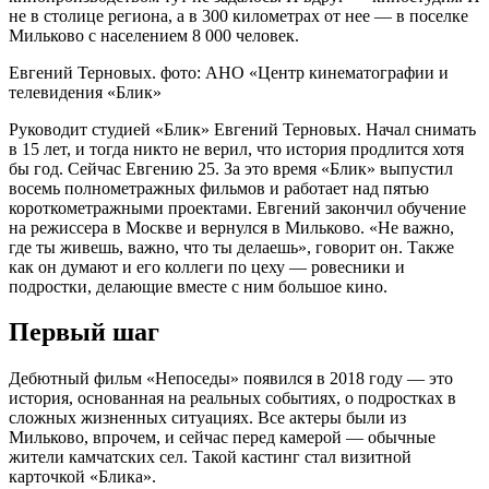
не в столице региона, а в 300 километрах от нее — в поселке
Мильково с населением 8 000 человек.
Евгений Терновых. фото: АНО «Центр кинематографии и
телевидения «Блик»
Руководит студией «Блик» Евгений Терновых. Начал снимать
в 15 лет, и тогда никто не верил, что история продлится хотя
бы год. Сейчас Евгению 25. За это время «Блик» выпустил
восемь полнометражных фильмов и работает над пятью
короткометражными проектами. Евгений закончил обучение
на режиссера в Москве и вернулся в Мильково. «Не важно,
где ты живешь, важно, что ты делаешь», говорит он. Также
как он думают и его коллеги по цеху — ровесники и
подростки, делающие вместе с ним большое кино.
Первый шаг
Дебютный фильм «Непоседы» появился в 2018 году — это
история, основанная на реальных событиях, о подростках в
сложных жизненных ситуациях. Все актеры были из
Мильково, впрочем, и сейчас перед камерой — обычные
жители камчатских сел. Такой кастинг стал визитной
карточкой «Блика».