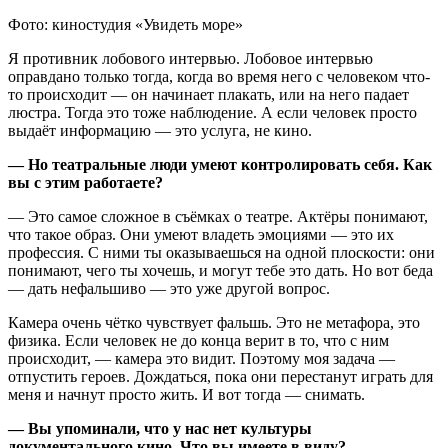
Фото: киностудия «Увидеть море»
Я противник лобового интервью. Лобовое интервью
оправдано только тогда, когда во время него с человеком что-
то происходит — он начинает плакать, или на него падает
люстра. Тогда это тоже наблюдение. А если человек просто
выдаёт информацию — это услуга, не кино.
— Но театральные люди умеют контролировать себя. Как
вы с этим работаете?
— Это самое сложное в съёмках о театре. Актёры понимают,
что такое образ. Они умеют владеть эмоциями — это их
профессия. С ними ты оказываешься на одной плоскости: они
понимают, чего ты хочешь, и могут тебе это дать. Но вот беда
— дать нефальшиво — это уже другой вопрос.
Камера очень чётко чувствует фальшь. Это не метафора, это
физика. Если человек не до конца верит в то, что с ним
происходит, — камера это видит. Поэтому моя задача —
отпустить героев. Дождаться, пока они перестанут играть для
меня и начнут просто жить. И вот тогда — снимать.
— Вы упоминали, что у нас нет культуры
документального кино. Что вы имеете в виду?