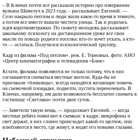
– В Ключах почти все рассказали историю про извержение
вулкана Шивелуч в 2023 году, – рассказывает Евгений. —
Село накрыло пеплом и люди жили какое-то время в темноте,
а потом все вместе вышли чистить улицы. Так и родилась
идея короткометражки. По сюжету молодежь рассказывает
школьному психологу на дистанционном уроке все свои
мысли по поводу родного поселка: кто-то хочет уехать, а кто-
то — остаться. Получился психологический триллер.
Кадр из фильма «Под пеплом». реж. Е. Терновых. фото: АНО
«Центр кинематографии и телевидения «Блик»
Кстати, фильмы появляются не только потому, что в них
соглашаются сниматься местные жители. Куда-бы не
приезжали «бликовцы», всегда находятся желающие помочь
на съемочной площадке, подвезти, пустить переночевать. В
Ключах, например, им дали возможность бесплатно снимать в
гостинице «Светлана» почти двое суток.
— Заметили такую вещь, — продолжает Евгений, — когда
местные ребята помогают в съемках: в кадре, микрофоны и
свет держат, в них словно происходит какой-то щелчок, они
влюбляются в место, где живут, и видят его новыми глазами.