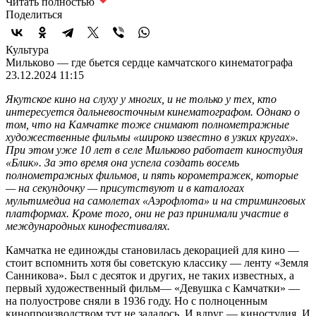
Читать полностью
Поделиться
Культура
Мильково — где бьется сердце камчатского кинематографа
23.12.2024 11:15
Якутское кино на слуху у многих, и не только у тех, кто
интересуется дальневосточным кинематографом. Однако о
том, что на Камчатке тоже снимают полнометражные
художественные фильмы «широко известно в узких кругах».
При этом уже 10 лет в селе Мильково работает киностудия
«Блик». За это время она успела создать восемь
полнометражных фильмов, и пять корометражек, которые
— на секундочку — присутствуют и в каталогах
мультимедиа на самолетах «Аэрофлота» и на стриминговых
платформах. Кроме того, они не раз принимали участие в
международных кинофестивалях.
Камчатка не единожды становилась декорацией для кино —
стоит вспомнить хотя бы советскую классику — ленту «Земля
Санникова». Был с десяток и других, не таких известных, а
первый художественный фильм— «Девушка с Камчатки» —
на полуострове сняли в 1936 году. Но с полноценным
кинопроизводством тут не задалось. И вдруг — киностудия. И