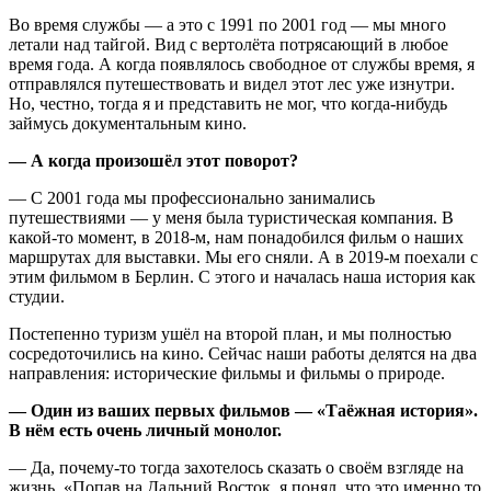
Во время службы — а это с 1991 по 2001 год — мы много
летали над тайгой. Вид с вертолёта потрясающий в любое
время года. А когда появлялось свободное от службы время, я
отправлялся путешествовать и видел этот лес уже изнутри.
Но, честно, тогда я и представить не мог, что когда‑нибудь
займусь документальным кино.
— А когда произошёл этот поворот?
— С 2001 года мы профессионально занимались
путешествиями — у меня была туристическая компания. В
какой‑то момент, в 2018‑м, нам понадобился фильм о наших
маршрутах для выставки. Мы его сняли. А в 2019‑м поехали с
этим фильмом в Берлин. С этого и началась наша история как
студии.
Постепенно туризм ушёл на второй план, и мы полностью
сосредоточились на кино. Сейчас наши работы делятся на два
направления: исторические фильмы и фильмы о природе.
— Один из ваших первых фильмов — «Таёжная история».
В нём есть очень личный монолог.
— Да, почему‑то тогда захотелось сказать о своём взгляде на
жизнь. «Попав на Дальний Восток, я понял, что это именно то