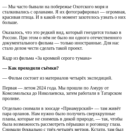
— Мы часто бывали на побережье Охотского моря и
сталкивались с орланами. Я их фотографировал — огромная,
красивая птица. И в какой‑то момент захотелось узнать о них
больше.
Оказалось, что это редкий вид, который гнездится только в
России. При этом о нём не было ни одного отечественного
документального фильма — только иностранные. Для нас
стало делом чести сделать такой проект.
Кадр из фильма «За кромкой серого тумана»
— Как проходили съёмки?
— Фильм состоит из материалов четырёх экспедиций.
Первая — летом 2024 года. Мы прошли по Амуру от
Комсомольска до Николаевска, затем работали в Татарском
проливе.
Отдельно снимали в зоосаде «Приамурский» — там живёт
пара орланов. Нам нужно было получить сверхкрупные
планы, которые не снимешь в дикой природе, — так, чтобы
была возможность рассмотреть пёрышки и роговицу глаза.
Снимали буквально с трёх‑четырёх метров. Кстати, там был