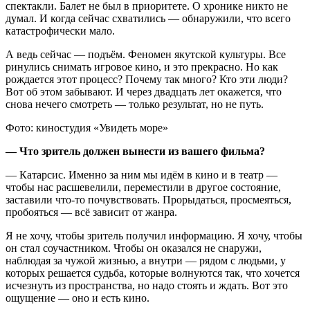
спектакли. Балет не был в приоритете. О хронике никто не
думал. И когда сейчас схватились — обнаружили, что всего
катастрофически мало.
А ведь сейчас — подъём. Феномен якутской культуры. Все
ринулись снимать игровое кино, и это прекрасно. Но как
рождается этот процесс? Почему так много? Кто эти люди?
Вот об этом забывают. И через двадцать лет окажется, что
снова нечего смотреть — только результат, но не путь.
Фото: киностудия «Увидеть море»
— Что зритель должен вынести из вашего фильма?
— Катарсис. Именно за ним мы идём в кино и в театр —
чтобы нас расшевелили, переместили в другое состояние,
заставили что-то почувствовать. Прорыдаться, просмеяться,
пробояться — всё зависит от жанра.
Я не хочу, чтобы зритель получил информацию. Я хочу, чтобы
он стал соучастником. Чтобы он оказался не снаружи,
наблюдая за чужой жизнью, а внутри — рядом с людьми, у
которых решается судьба, которые волнуются так, что хочется
исчезнуть из пространства, но надо стоять и ждать. Вот это
ощущение — оно и есть кино.