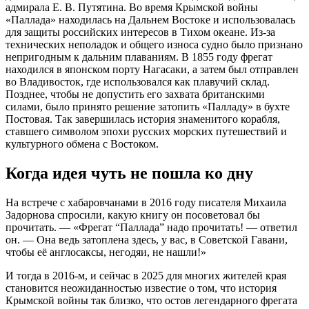
адмирала Е. В. Путятина. Во время Крымской войны
«Паллада» находилась на Дальнем Востоке и использовалась
для защиты российских интересов в Тихом океане. Из-за
технических неполадок и общего износа судно было признано
непригодным к дальним плаваниям. В 1855 году фрегат
находился в японском порту Нагасаки, а затем был отправлен
во Владивосток, где использовался как плавучий склад.
Позднее, чтобы не допустить его захвата британскими
силами, было принято решение затопить «Палладу» в бухте
Постовая. Так завершилась история знаменитого корабля,
ставшего символом эпохи русских морских путешествий и
культурного обмена с Востоком.
Когда идея чуть не пошла ко дну
На встрече с хабаровчанами в 2016 году писателя Михаила
Задорнова спросили, какую книгу он посоветовал бы
прочитать. — «Фрегат “Паллада” надо прочитать! — ответил
он. — Она ведь затоплена здесь, у вас, в Советской Гавани,
чтобы её англосаксы, негодяи, не нашли!»
И тогда в 2016-м, и сейчас в 2025 для многих жителей края
становится неожиданностью известие о том, что история
Крымской войны так близко, что остов легендарного фрегата