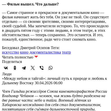
— Фильм вышел. Что дальше?
— Самое странное и прекрасное в документальном кино —
фильм начинает жить без тебя. Он уже не твой. Он существует
отдельно — со своими зрителями, своими интерпретациями,
своей судьбой. Мы запечатлели историю. То, что происходило
в двадцать пятом году с этими людьми, в этом театре, в этих
обстоятельствах — теперь сохранено. Это останется. И это,
пожалуй, единственное, ради чего стоит снимать кино.
Беседовал Дмитрий Осипов
Теги:
искусство
кино
документалистика
театр
Читать полностью
Поделиться
Люди
«Между небом и тайгой»: личный путь к природе и любовь к
Дальнему Востоку
30.04.2026 06:00
Член Гильдии режиссёров Союза кинематографистов России
Владимир Чебанов — человек, чья жизнь будто разделена на
две равные части: небо и тайга. Военный лётчик из
Хабаровска неожиданно для себя стал документалистом,
посвятившим себя съёмкам дальневосточной природы.