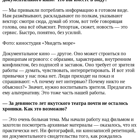
— Мы привыкли потреблять информацию в готовом виде.
Нам разжёвывают, раскладывают по полкам, указывают
вектор: смотри сюда, думай об этом, вот тебе говорящая
голова, она всё объяснит. Репортаж, сюжет, новость — это
сервис. Быстро, понятно, без усилий.
Фото: киностудия «Увидеть море»
Документальное кино — другое. Оно может строиться по
принципам игрового: с образами, характерами, внутренним
конфликтом, без подписей и заставок. Оно требует от зрителя
работы — думать, чувствовать, интерпретировать. И вот этой
привычки у нас пока нет. Люди приходят на показ и
спрашивают: «А почему нет интервью? Почему никто не
объяснил?» Значит, нужно воспитывать зрителя. Предлагать
ему альтернативу. Это тоже часть нашей работы.
— За девяносто лет якутского театра почти не осталось
хроники. Как это возможно?
— Это очень больная тема. Мы начали работу над фильмом и
захотели посмотреть архивные материалы — оказалось, что их
практически нет. Ни фотографий, ни кинозаписей репетиций,
ни документального свидетельства того, как рождались