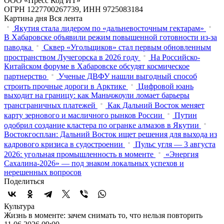
ООО «Пресс Код ИТ»
ОГРН 1227700267739, ИНН 9725083184
Картина дня
Вся лента
Якутия стала лидером по «дальневосточным гектарам»
В Хабаровске объявили режим повышенной готовности из‑за
паводка
Сквер «Угольщиков» стал первым обновленным
пространством Лучегорска в 2026 году
На Российско-
Китайском форуме в Хабаровске обсудят космическое
партнерство
Ученые ДВФУ нашли выгодный способ
строить прочные дороги в Арктике
Цифровой юань
выходит на границу: как Маньчжоули ломает барьеры
трансграничных платежей
Как Дальний Восток меняет
карту зернового и масличного рынков России
Путин
одобрил создание кластера по огранке алмазов в Якутии
Востокгосплан: Дальний Восток ищет решения для выхода из
кадрового кризиса в судостроении
Пульс угля — 3 августа
2026: угольная промышленность в моменте
«Энергия
Сахалина-2026» — под знаком локальных успехов и
нерешенных вопросов
Поделиться
Культура
Жизнь в моменте: зачем снимать то, что нельзя повторить