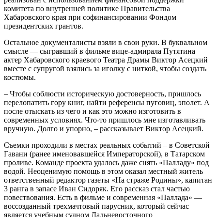
комитета по внутренней политике Правительства
Хабаровского края при софинансировании Фондом
президентских грантов.
Остальное документалисты взяли в свои руки. В буквальном
смысле — сыгравший в фильме вице-адмирала Путятина
актер Хабаровского краевого Театра Драмы Виктор Асецкий
вместе с супругой взялись за иголку с ниткой, чтобы создать
костюмы.
– Чтобы соблюсти историческую достоверность, пришлось
перелопатить гору книг, найти референсы пуговиц, эполет. А
после отыскать из чего и как это можно изготовить в
современных условиях. Что-то пришлось мне изготавливать
вручную. Долго и упорно, – рассказывает Виктор Асецкий.
Съемки проходили в местах реальных событий – в Советской
Гавани (ранее именовавшейся Императорской), в Татарском
проливе. Команде проекта удалось даже снять «Палладу» под
водой. Неоценимую помощь в этом оказал местный житель
ответственный редактор газеты «На страже Родины», капитан
3 ранга в запасе Иван Сидоряк. Его рассказ стал частью
повествования. Есть в фильме и современная «Паллада» —
воссозданный трехмачтовый парусник, который сейчас
является учебным судном Дальневосточного