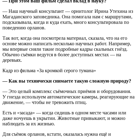
— При этом
ваш фильм сделал вклад в науку?
— Наш научный консультант — орнитолог Ирина Утехина из
Магаданского заповедника. Она помогала нам с маршрутами,
подсказывала, когда и куда ехать, много консультировала по
поведению орланов.
Так вот, когда она посмотрела материал, сказала, что на его
основе можно написать несколько научных работ. Например,
мы впервые сняли такие подробные кадры скальных гнёзд.
Обычно съёмки ведутся в более доступных местах — на
деревьях.
Кадр из фильма «За кромкой серого тумана»
— Как вы технически снимаете такую сложную природу?
— Это целый комплекс съёмочных приёмов и оборудования.
У гнезда используем автоматические камеры, реагирующие на
движение, — чтобы не тревожить птиц.
Есть и «засада» — когда сидишь в одном месте часами или
даже ночуешь в укрытии. Животные привыкают, и можно
наблюдать за их жизнью.
Для съёмок орланов, кстати, оказалась нужна ещё и