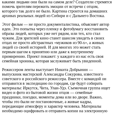
какими людьми они были на самом деле? Создатели стремятся
помочь зрителям пережить эмоции от встречи с отцом,
которого так долго не было. Картина строится на домашних
архивах реальных людей из Сибири и с Дальнего Востока.
Этот фильм — не просто документалистика, объясняет автор
идеи. Это попытка через пленку и фотобумагу восстановить
образы людей, которых уже нет рядом, или тех, кто стал
чужим. Для зрителей кино станет шансом увидеть в своих
отцах не просто абстрактных «мужиков из 90-х», а живых
людей со своей историей. И для многих это может стать
первым шагом к принятию или даже к внутреннему
примирению. Проект покажет: у каждого из нас есть своя
семейная хроника, которая заслуживает быть увиденной.
Режиссером ленты выступает Никита Добрынин —
выпускник мастерской Александра Сокурова, известного
советского и российского режиссера. Вместе с командой он
отправится в экспедицию по городам, где будут собирать
материалы: Иркутск, Чита, Улан-Удэ. Съемочная группа ищет
видео и фото из бытовой жизни отцов — семейные
праздники, поездки, моменты дома или во дворе. Важно,
чтобы это были не постановочные, а живые кадры,
передающие атмосферу и характер человека. Материалы
необходимо оцифровать и отправить копии на электронную