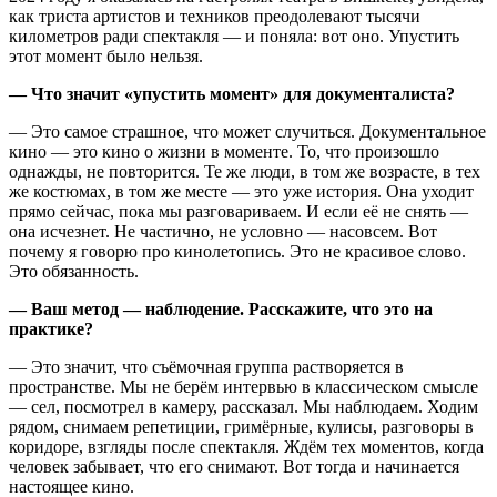
как триста артистов и техников преодолевают тысячи
километров ради спектакля — и поняла: вот оно. Упустить
этот момент было нельзя.
— Что значит «упустить момент» для документалиста?
— Это самое страшное, что может случиться. Документальное
кино — это кино о жизни в моменте. То, что произошло
однажды, не повторится. Те же люди, в том же возрасте, в тех
же костюмах, в том же месте — это уже история. Она уходит
прямо сейчас, пока мы разговариваем. И если её не снять —
она исчезнет. Не частично, не условно — насовсем. Вот
почему я говорю про кинолетопись. Это не красивое слово.
Это обязанность.
— Ваш метод — наблюдение. Расскажите, что это на
практике?
— Это значит, что съёмочная группа растворяется в
пространстве. Мы не берём интервью в классическом смысле
— сел, посмотрел в камеру, рассказал. Мы наблюдаем. Ходим
рядом, снимаем репетиции, гримёрные, кулисы, разговоры в
коридоре, взгляды после спектакля. Ждём тех моментов, когда
человек забывает, что его снимают. Вот тогда и начинается
настоящее кино.