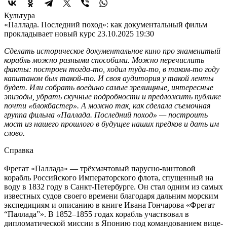
Культура
«Паллада. Последний поход»: как документальный фильм
прокладывает новый курс
23.10.2025 19:30
Сделать историческое документальное кино про знаменитый
корабль можно разными способами. Можно перечислить
факты: построен тогда-то, ходил туда-то, в таком-то году
капитаном был такой-то. И своя аудитория у такой ленты
будет. Или собрать воедино самые зрелищные, интересные
эпизоды, убрать скучные подробности и предложить публике
почти «блокбастер». А можно так, как сделала съемочная
группа фильма «Паллада. Последний поход» — построить
мост из нашего прошлого в будущее наших предков и дать им
слово.
Справка
Фрегат «Паллада» — трёхмачтовый парусно-винтовой
корабль Российского Императорского флота, спущенный на
воду в 1832 году в Санкт-Петербурге. Он стал одним из самых
известных судов своего времени благодаря дальним морским
экспедициям и описанию в книге Ивана Гончарова «Фрегат
“Паллада”». В 1852–1855 годах корабль участвовал в
дипломатической миссии в Японию под командованием вице-