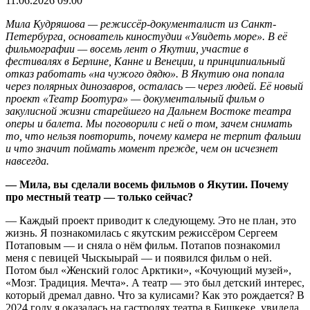
11.06.2026 09:00
Мила Кудряшова — режиссёр-документалист из Санкт-
Петербурга, основатель киностудии «Увидеть море». В её
фильмографии — восемь лент о Якутии, участие в
фестивалях в Берлине, Канне и Венеции, и принципиальный
отказ работать «на чужого дядю». В Якутию она попала
через полярных динозавров, осталась — через людей. Её новый
проект «Театр Боотура» — документальный фильм о
закулисной жизни старейшего на Дальнем Востоке театра
оперы и балета. Мы поговорили с ней о том, зачем снимать
то, что нельзя повторить, почему камера не терпит фальши
и что значит поймать момент прежде, чем он исчезнет
навсегда.
— Мила, вы сделали восемь фильмов о Якутии. Почему
про местный театр — только сейчас?
— Каждый проект приводит к следующему. Это не план, это
жизнь. Я познакомилась с якутским режиссёром Сергеем
Потаповым — и сняла о нём фильм. Потапов познакомил
меня с певицей Чыскыырай — и появился фильм о ней.
Потом был «Женский голос Арктики», «Кочующий музей»,
«Мозг. Традиция. Мечта». А театр — это был детский интерес,
который дремал давно. Что за кулисами? Как это рождается? В
2024 году я оказалась на гастролях театра в Бишкеке, увидела,