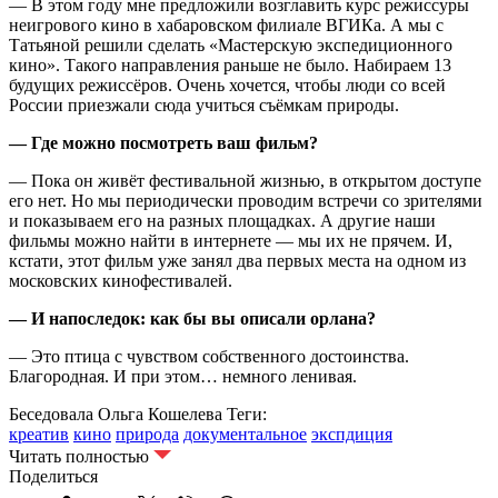
— В этом году мне предложили возглавить курс режиссуры
неигрового кино в хабаровском филиале ВГИКа. А мы с
Татьяной решили сделать «Мастерскую экспедиционного
кино». Такого направления раньше не было. Набираем 13
будущих режиссёров. Очень хочется, чтобы люди со всей
России приезжали сюда учиться съёмкам природы.
— Где можно посмотреть ваш фильм?
— Пока он живёт фестивальной жизнью, в открытом доступе
его нет. Но мы периодически проводим встречи со зрителями
и показываем его на разных площадках. А другие наши
фильмы можно найти в интернете — мы их не прячем. И,
кстати, этот фильм уже занял два первых места на одном из
московских кинофестивалей.
— И напоследок: как бы вы описали орлана?
— Это птица с чувством собственного достоинства.
Благородная. И при этом… немного ленивая.
Беседовала Ольга Кошелева
Теги:
креатив
кино
природа
документальное
экспдиция
Читать полностью
Поделиться