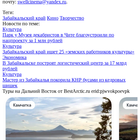
почту:
swellcinema@yandex.ru
.
Теги:
Забайкальский край
Кино
Творчество
Новости по теме:
Культура
Парк у Музея декабристов в Чите благоустроили по
нацпроекту за 1 млн рублей
Культура
Забайкальский край ищет 25 «земских работников культуры»
Экономика
В Забайкальске построят логистический центр за 17 млрд
рублей
Культура
Мастер из Забайкалья покорила КНР бусами из кедровых
шишек
Туры на Дальний Восток от BestArctic.ru
erid:pjwvokpoevpk