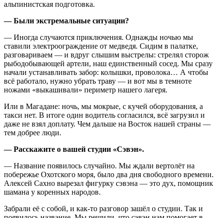
альпинистская подготовка.
— Были экстремальные ситуации?
— Иногда случаются приключения. Однажды ночью мы
ставили электроограждение от медведя. Сидим в палатке,
разговариваем — и вдруг слышим выстрелы: стрелял сторож
рыбодобывающей артели, наш единственный сосед. Мы сразу
начали устанавливать забор: колышки, проволока… А чтобы
всё работало, нужно убрать траву — и вот мы в темноте
ножами «выкашивали» периметр нашего лагеря.
Или в Магадане: ночь, мы мокрые, с кучей оборудования, а
такси нет. В итоге один водитель согласился, всё загрузил и
даже не взял доплату. Чем дальше на Восток нашей страны —
тем добрее люди.
— Расскажите о вашей студии «Сэвэн».
— Название появилось случайно. Мы ждали вертолёт на
побережье Охотского моря, было два дня свободного времени.
Алексей Сахно вырезал фигурку сэвэна — это дух, помощник
шамана у коренных народов.
Забрали её с собой, и как‑то разговор зашёл о студии. Так и
появилось название. Мы решили, что сэвэн нам помогает в