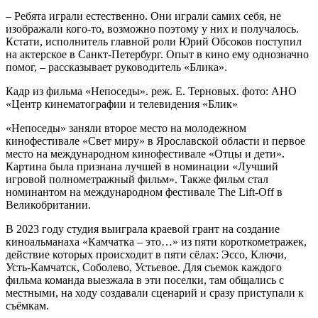
– Ребята играли естественно. Они играли самих себя, не
изображали кого-то, возможно поэтому у них и получалось.
Кстати, исполнитель главной роли Юрий Обсоков поступил
на актерское в Санкт-Петербург. Опыт в кино ему однозначно
помог, – рассказывает руководитель «Блика».
Кадр из фильма «Непоседы». реж. Е. Терновых. фото: АНО
«Центр кинематографии и телевидения «Блик»
«Непоседы» заняли второе место на молодежном
кинофестивале «Свет миру» в Ярославской области и первое
место на международном кинофестивале «Отцы и дети».
Картина была признана лучшей в номинации «Лучший
игровой полнометражный фильм». Также фильм стал
номинантом на международном фестивале The Lift-Off в
Великобритании.
В 2023 году студия выиграла краевой грант на создание
киноальманаха «Камчатка – это…» из пяти короткометражек,
действие которых происходит в пяти сёлах: Эссо, Ключи,
Усть-Камчатск, Соболево, Устьевое. Для съемок каждого
фильма команда выезжала в эти поселки, там общались с
местными, на ходу создавали сценарий и сразу приступали к
съёмкам.