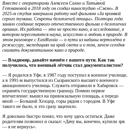
Вместе с операторами Алексеем Сахно и Татьяной
Гетмановой в 2018 году он создал киностудию «Сэвэн». В
2025‑м студия завершила работу над фильмом «За кромкой
серого тумана. Секреты белоплечей птицы». Полтора года
заняло создание первого отечественного фильма о белоплечих
орланах. Их работа — это не просто кино, а исследование, в
котором пересекаются наука, искусство и любовь к природе. В
этом разговоре с EastRussia — о пути из кабины вертолёта в
режиссуру, экспедициях на край света и о том, зачем сегодня
снимать документальное кино о природе.
— Владимир, давайте начнём с вашего пути. Как так
получилось, что военный лётчик стал документалистом?
— Я родился в Уфе, в 1987 году поступил в военное училище,
а в 1991‑м выпустился из Сызранского высшего военного
авиационного училища. Служить отправили в Хабаровск —
охранять государственную границу. Помню первое
впечатление: вышел на привокзальную площадь, а передо
мной — Большой Хехцир, горы рядом с городом. В Уфе
такого не было, и это сразу зацепило.
Я довольно быстро понял, что хочу здесь остаться. Даже
родителям позвонил и сказал: «Дачу вы, конечно, купили зря
— я не вернусь».