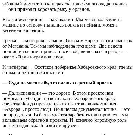
забавный момент: на камерах оказалось много кадров кошек
— они приходят воровать рыбу у орланов.
Вторая экспедиция — на Сахалин. Мы месяц колесили на
машине по острову, пытались понять и поймать момент
весенней миграции.
Третья — на острове Талан в Охотском море, в ста километрах
от Магадана. Там мы наблюдали за птенцами. Две недели
полной изоляции: привезли всё своё, включая генератор —
около 200 килограммов груза.
И четвёртая — Охотское побережье Хабаровского края, где мы
снимали летнюю жизнь птиц.
— Судя по масштабу, это очень затратный проект.
— Да, экспедиции — это дорого. В этом проекте нам
помогали субсидия правительства Хабаровского края,
средства Фонда президентских грантов, авиакомпания
«Аврора», просто люди. Но в целом документалистика — это
не про деньги. Всё, что удаётся заработать или привлечь, мы
вкладываем обратно в проекты. И, конечно, огромную роль
играет поддержка близких и друзей.