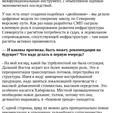
межфункциональный инструмент, с объективной оценкой
экономических последствий.
У нас есть опыт создания подобных «двойников» - мы делали
цифровые модели по северному завозу, по Северному
морскому пути. Как раз наша разработка СМП сыграла
ключевую роль в планировании развития инфраструктуры
Севморпути с расчётом потребности в судах, в ледокольном
сопровождении, сопутствующей инфраструктуре – там наши
расчёты активно применяются.
—
И каковы прогнозы, быть может, рекомендации на
будущее? Что надо делать в первую очередь?
- На мой взгляд, какой бы турбулентной ни была ситуация,
Дальний Восток играет все более значимую роль. Это и
переориентация транспортных потоков, перестройка их
структуры. Имея в виду замещение востребованной
продукции, надо заняться локализацией производств с
высокой добавленной стоимостью, высоким переделом. Это
особенно касается Хабаровска. Местной промышленности
необходимо новое дыхание, толчок, потому что она,
деликатно выражаясь, в «боковом тренде» находится.
С одной стороны, вряд ли можно дать принципиально новые
рекомендации в отношении дальнейшего сотрудничества