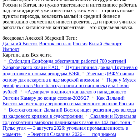
России и Китая, но нужно тщательнее и интенсивнее работать
над ликвидацией уже известных узких мест – строить новые
пункты перехода, вовлекать малый и средний бизнес в
реализацию совместных инвестпроектов, да и просто учиться
работать с китайскими контрагентами – это отдельная наука.
беседовал Алексей Збарский
Теги:
Дальний Восток
Востокгосплан
Россия
Китай
Экспорт
Импорт
Картина дня
Вся лента
Субсидии Соцфонда обеспечили работой 700 жителей
Хабаровского края и ЕАО
Путин принял доклад Трутнева о
подготовке к новым рекордам ВЭФ
Ученые ДВФУ нашли
основу для лекарства в яде морской анемоны
Парк у Музея
декабристов в Чите благоустроили по нацпроекту за 1 млн
рублей
«Адмирал» подписал канадского нападающего
Энтони Камару до конца сезона-2026/27
Как Дальний
Восток меняет карту зернового и масличного рынков России
Востокгосплан: Дальний Восток ищет решения для выхода
из кадрового кризиса в судостроении
Сахалин и Курилы за
год сократили выбросы парниковых газов на 142 тыс. тонн
Пульс угля — 3 августа 2026: угольная промышленность в
моменте
«Энергия Сахалина-2026» — под знаком