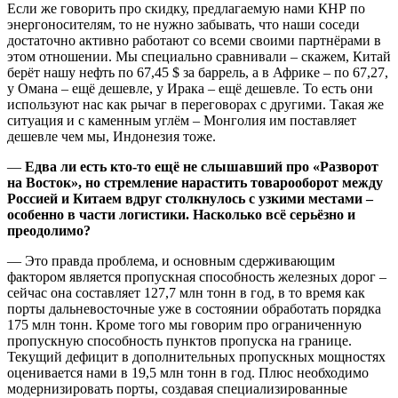
Если же говорить про скидку, предлагаемую нами КНР по
энергоносителям, то не нужно забывать, что наши соседи
достаточно активно работают со всеми своими партнёрами в
этом отношении. Мы специально сравнивали – скажем, Китай
берёт нашу нефть по 67,45 $ за баррель, а в Африке – по 67,27,
у Омана – ещё дешевле, у Ирака – ещё дешевле. То есть они
используют нас как рычаг в переговорах с другими. Такая же
ситуация и с каменным углём – Монголия им поставляет
дешевле чем мы, Индонезия тоже.
—
Едва ли есть кто-то ещё не слышавший про «Разворот
на Восток», но стремление нарастить
товарооборот между
Россией и Китаем вдруг столкнулось с узкими местами –
особенно в части логистики. Насколько всё серьёзно и
преодолимо?
— Это правда проблема, и основным сдерживающим
фактором является пропускная способность железных дорог –
сейчас она составляет 127,7 млн тонн в год, в то время как
порты дальневосточные уже в состоянии обработать порядка
175 млн тонн. Кроме того мы говорим про ограниченную
пропускную способность пунктов пропуска на границе.
Текущий дефицит в дополнительных пропускных мощностях
оценивается нами в 19,5 млн тонн в год. Плюс необходимо
модернизировать порты, создавая специализированные