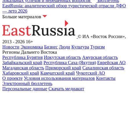
локальных успехов и нерешенных вопросов
Бюллетень
EastRussia: аналитический обзор туристической отрасли ДФО
— лето 2026
Больше материалов
© ИА «Восток России»,
2013 - 2026
16+
Новости
Экономика
Бизнес
Люди
Культура
Туризм
Регионы Дальнего Востока
Республика Бурятия
Иркутская область
Амурская область
Забайкальский край
Республика Саха (Якутия)
Еврейская АО
Магаданская область
Приморский край
Сахалинская область
Хабаровский край
Камчатский край
Чукотский АО
О проекте
Условия использования материалов
Контакты
Электронный бюллетень
Персональные данные
Скачать медиакит