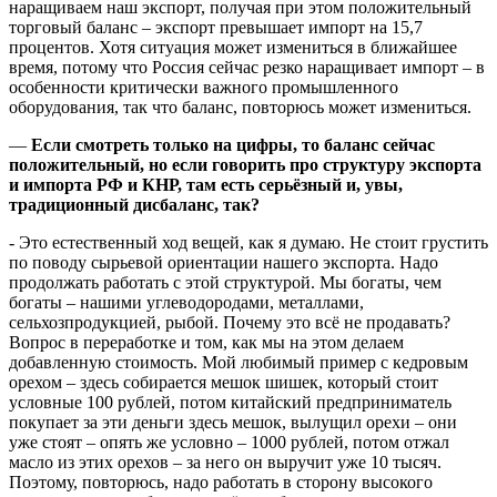
наращиваем наш экспорт, получая при этом положительный
торговый баланс – экспорт превышает импорт на 15,7
процентов. Хотя ситуация может измениться в ближайшее
время, потому что Россия сейчас резко наращивает импорт – в
особенности критически важного промышленного
оборудования, так что баланс, повторюсь может измениться.
—
Если смотреть только на цифры, то баланс сейчас
положительный, но если говорить про структуру экспорта
и импорта РФ и КНР, там есть серьёзный и, увы,
традиционный дисбаланс, так?
- Это естественный ход вещей, как я думаю. Не стоит грустить
по поводу сырьевой ориентации нашего экспорта. Надо
продолжать работать с этой структурой. Мы богаты, чем
богаты – нашими углеводородами, металлами,
сельхозпродукцией, рыбой. Почему это всё не продавать?
Вопрос в переработке и том, как мы на этом делаем
добавленную стоимость. Мой любимый пример с кедровым
орехом – здесь собирается мешок шишек, который стоит
условные 100 рублей, потом китайский предприниматель
покупает за эти деньги здесь мешок, вылущил орехи – они
уже стоят – опять же условно – 1000 рублей, потом отжал
масло из этих орехов – за него он выручит уже 10 тысяч.
Поэтому, повторюсь, надо работать в сторону высокого