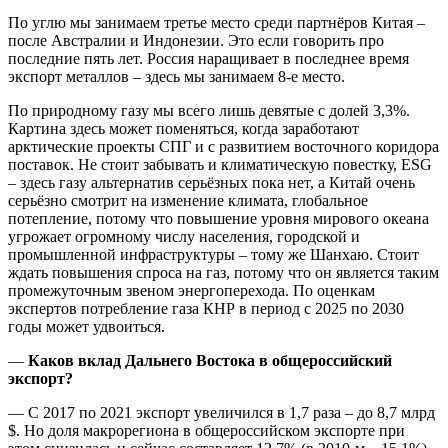
По углю мы занимаем третье место среди партнёров Китая –
после Австралии и Индонезии. Это если говорить про
последние пять лет. Россия наращивает в последнее время
экспорт металлов – здесь мы занимаем 8-е место.
По природному газу мы всего лишь девятые с долей 3,3%.
Картина здесь может поменяться, когда заработают
арктические проекты СПГ и с развитием восточного коридора
поставок. Не стоит забывать и климатическую повестку, ESG
– здесь газу альтернатив серьёзных пока нет, а Китай очень
серьёзно смотрит на изменение климата, глобальное
потепление, потому что повышение уровня мирового океана
угрожает огромному числу населения, городской и
промышленной инфраструктуры – тому же Шанхаю. Стоит
ждать повышения спроса на газ, потому что он является таким
промежуточным звеном энергоперехода. По оценкам
экспертов потребление газа КНР в период с 2025 по 2030
годы может удвоиться.
—
Каков вклад Дальнего Востока в общероссийский
экспорт?
— С 2017 по 2021 экспорт увеличился в 1,7 раза – до 8,7 млрд
$. Но доля макрорегиона в общероссийском экспорте при