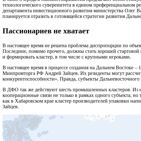
технологического суверенитета в едином преференциальном ре
департамента инвестиционного развития министерства Олег В
планируется отразить в готовящейся стратегии развития Дальне
Пассионариев не хватает
В настоящее время не решена проблема диспропорции по объек
Последние, помимо прочего, должны стать хорошей стартовой
и формировать кластер, в том числе с крупными игроками.
В настоящее время в процессе создания на Дальнем Востоке 
Минпромторга РФ Андрей Зайцев. Их резиденты могут рассчи
конкурентоспособности». Правда, субъекты Дальневосточного ф
В ДФО так же действуют шесть промышленных кластеров. Из ни
кооперационные связи не только в рамках одного субъекта, но
как в Хабаровском крае кластер производителей упаковки напи
Зайцев.