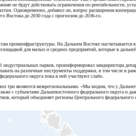
жиме не будут действовать ограничения по рентабельности, уст
ахтин. Одновременно, добавил он, вопрос расширения кооперац
го Востока до 2030 года с прогнозом до 2036-го.
там проминфраструктуры. На Дальнем Востоке насчитывается вс
 площадкой для малых и средних предприятий, которые в дальн
– 11 индустриальных парков, проинформировал замдиректора де
тывать на различные инструменты поддержки, в том числе в р
едерального округа пока в ней участвуют слабо.
х три являются межрегиональными. «Мы видим, что у Дальнего 
 также с субъектами Дальневосточного федерального округа и да
тков, который объединяет регионы Центрального федерального о