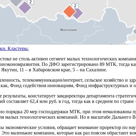
ки. Кластеры.
стоке не столь активен сегмент малых технологических компан
инэкономразвития. По ДФО зарегистрировано 89 МТК, тогда как 
Якутии, 11 – в Хабаровском крае, 5 – на Сахалине.
нность, телекоммуникации/интернет, сельское хозяйство и здр
как, Фонд содействия инновациям, Фонд инфраструктурных и о
 результаты, констатирует замдиректора департамента стратеги
составляет 62,4 млн руб. в год, тогда как в среднем по стране 
ено порядка 20 мер господдержки МТК, при этом немаловажны 
ля малых технологических компаний. Но в масштабе Дальнего В
ны экономические условия, обращает внимание проректор по на
 Это маленькие компании, которые как раз поясом обрастают в