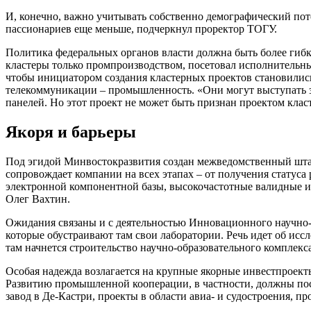
И, конечно, важно учитывать собственно демографический поте
пассионариев еще меньше, подчеркнул проректор ТОГУ.
Политика федеральных органов власти должна быть более гибк
кластеры только промпроизводством, посетовал исполнительн
чтобы инициатором создания кластерных проектов становилис
телекоммуникации – промышленность. «Они могут выступать з
панелей. Но этот проект не может быть признан проектом кла
Якоря и барьеры
Под эгидой Минвостокразвития создан межведомственный шта
сопровождает компании на всех этапах – от получения статуса
электронной компонентной базы, высокочастотные валидные и
Олег Вахтин.
Ожидания связаны и с деятельностью Инновационного научно-т
которые обустраивают там свои лаборатории. Речь идет об исс
там начнется строительство научно-образовательного комплекс
Особая надежда возлагается на крупные якорные инвестпроект
Развитию промышленной кооперации, в частности, должны по
завод в Де-Кастри, проекты в области авиа- и судостроения, п