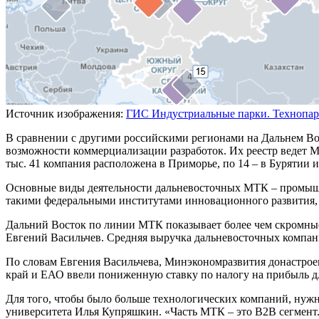
Источник изображения:
ГИС Индустриальные парки. Технопар
В сравнении с другими российскими регионами на Дальнем Во
возможности коммерциализации разработок. Их реестр ведет М
тыс. 41 компания расположена в Приморье, по 14 – в Бурятии и 
Основные виды деятельности дальневосточных МТК – промышле
такими федеральными институтами инновационного развития, 
Дальний Восток по линии МТК показывает более чем скромные
Евгений Васильчев. Средняя выручка дальневосточных компаний 
По словам Евгения Васильчева, Минэкономразвития донастро
край и ЕАО ввели пониженную ставку по налогу на прибыль д
Для того, чтобы было больше технологических компаний, нуж
университета Илья Купряшкин. «Часть МТК – это B2B сегмент.