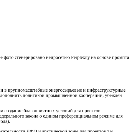
е фото сгенерировано нейросетью Perplexity на основе промпта
иции в крупномасштабные энергосырьевые и инфраструктурные
мо дополнить политикой промышленной кооперации, убежден
ем создание благоприятных условий для проектов
федерального закона о едином преференциальном режиме для
ода).
кательности ДФО и арктической зоны для проектов т.н.