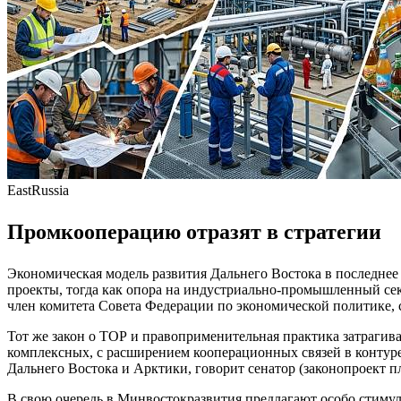
EastRussia
Промкооперацию отразят в стратегии
Экономическая модель развития Дальнего Востока в последнее
проекты, тогда как опора на индустриально-промышленный се
член комитета Совета Федерации по экономической политике, 
Тот же закон о ТОР и правоприменительная практика затрагив
комплексных, с расширением кооперационных связей в контуре
Дальнего Востока и Арктики, говорит сенатор (законопроект пл
В свою очередь в Минвостокразвития предлагают особо стимул