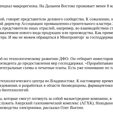
нциал макрорегиона. На Дальнем Востоке проживает менее 8 млн
ой, говорят представители делового сообщества. К сожалению, 
ый директор Ассоциации промышленно-строительного кластера Х
ь представители иных отраслей, например, во взаимодействии 
аказчиком нового вида продукции или производства. Как приме
стера. И мы не можем обращаться в Минпромторг за господдерж
б по технологическому развитию ДФО. Он отбирает инвесторов
 резидента до предоставления мер господдержки. «Прорабатываю
нтегральные схемы и печатные платы. Есть уже понимание по т
ехнологического центра во Владивостоке. К настоящему времени
ледованиях и разработках в области биомедицины, фармацевтики
а биотехнологий.
ы, которые смогут потянуть за собой малые/средние компании, в
служить Амурский газохимический комплекс (АГХК), Находкин
роизводства электроники, рассказал Олег Вахтин.