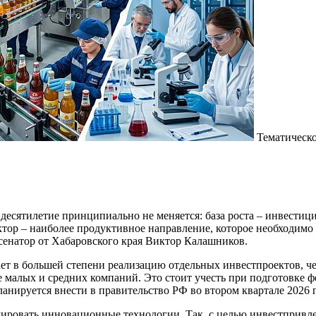
Тематическо
 десятилетие принципиально не меняется: база роста – инвест
ктор – наиболее продуктивное направление, которое необходи
сенатор от Хабаровского края Виктор Калашников.
ает в большей степени реализацию отдельных инвестпроектов, ч
 малых и средних компаний. Это стоит учесть при подготовке 
анируется внести в правительство РФ во втором квартале 2026 г
ировать инновационные технологии. Так, с целью инвестпривле