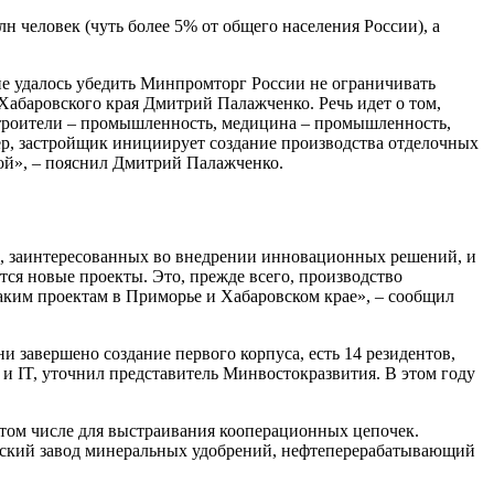
 человек (чуть более 5% от общего населения России), а
не удалось убедить Минпромторг России не ограничивать
абаровского края Дмитрий Палажченко. Речь идет о том,
строители – промышленность, медицина – промышленность,
р, застройщик инициирует создание производства отделочных
кой», – пояснил Дмитрий Палажченко.
, заинтересованных во внедрении инновационных решений, и
тся новые проекты. Это, прежде всего, производство
аким проектам в Приморье и Хабаровском крае», – сообщил
 завершено создание первого корпуса, есть 14 резидентов,
 и IT, уточнил представитель Минвостокразвития. В этом году
 том числе для выстраивания кооперационных цепочек.
ский завод минеральных удобрений, нефтеперерабатывающий