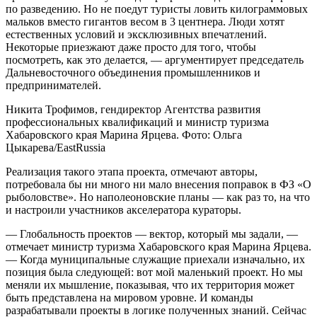
по разведению. Но не поедут туристы ловить килограммовых
мальков вместо гигантов весом в 3 центнера. Люди хотят
естественных условий и эксклюзивных впечатлений.
Некоторые приезжают даже просто для того, чтобы
посмотреть, как это делается, — аргументирует председатель
Дальневосточного объединения промышленников и
предпринимателей.
Никита Трофимов, гендиректор Агентства развития
профессиональных квалификаций и министр туризма
Хабаровского края Марина Ярцева. Фото: Ольга
Цыкарева/EastRussia
Реализация такого этапа проекта, отмечают авторы,
потребовала бы ни много ни мало внесения поправок в ФЗ «О
рыболовстве». Но наполеоновские планы — как раз то, на что
и настроили участников акселератора кураторы.
— Глобальность проектов — вектор, который мы задали, —
отмечает министр туризма Хабаровского края Марина Ярцева.
— Когда муниципальные служащие приехали изначально, их
позиция была следующей: вот мой маленький проект. Но мы
меняли их мышление, показывая, что их территория может
быть представлена на мировом уровне. И команды
разрабатывали проекты в логике полученных знаний. Сейчас