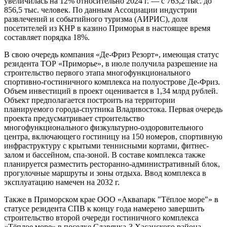
увеличилась на 12% относительно 2024 г. — с 763,2 тыс. до
856,5 тыс. человек. По данным Ассоциации индустрии
развлечений и событийного туризма (АИРИС), доля
посетителей из КНР в казино Приморья в настоящее время
составляет порядка 18%.
В свою очередь компания «Де-Фриз Резорт», имеющая статус
резидента ТОР «Приморье», в июле получила разрешение на
строительство первого этапа многофункционального
спортивно-гостиничного комплекса на полуострове Де-Фриз.
Объем инвестиций в проект оценивается в 1,34 млрд рублей.
Объект предполагается построить на территории
планируемого города-спутника Владивостока. Первая очередь
проекта предусматривает строительство
многофункционального физкультурно-оздоровительного
центра, включающего гостиницу на 150 номеров, спортивную
инфраструктуру с крытыми теннисными кортами, фитнес-
залом и бассейном, спа-зоной. В составе комплекса также
планируется разместить ресторанно-административный блок,
прогулочные маршруты и зоны отдыха. Ввод комплекса в
эксплуатацию намечен на 2032 г.
Также в Приморском крае ООО «Аквапарк "Тёплое море"» в
статусе резидента СПВ к концу года намерено завершить
строительство второй очереди гостиничного комплекса
«Тёплое море» в поселке Славянка-3 Хасанского района.