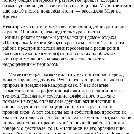
поиску общих интересов и разработке проекта, который
создаст условия для развития бизнеса в целом. Мы встретимся
ещё раз 10 июля и подведём итоги, — рассказала Марина
Ярцева.
Некоторые участники уже озвучили свои идеи по развитию
отрасли. Например, руководитель турагентства
«МишаПрокати трэвел» и управляющий домом отдыха
«Пастораль» Михаил Белоусов рассказал, что в Солнечном
районе предприниматели заинтересованы в расширении
высокого сезона. Зимой дефицита в гостях на объектах
гостеприимства нет, однако лето всё ещё остаётся
недооценённым периодом.
— Мы активно рассказываем, что у нас и в тёплый период
можно хорошо отдохнуть. Речь не только про шашлыки на
природе и поездки на квадроциклах. У нас богатые
возможности для трофейной рыбалки и экспедиционного
туризма. Предлагаем сочетание комфортного отдыха с
походами в горы, сплавами и другими активностями в
сопровождении сертифицированных инструкторов и
проводников. А вот социальных и событийных проектов не
хватает. Хотелось бы, чтобы ценители семейного отдыха чаще
получали повод отправиться в Солнечный район. Если мы
говорим о фестивале, то 10 миллионов на его организацию
может быть вполне достаточно, — рассудил Михаил Белоусов.