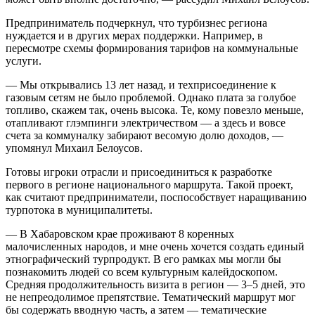
Предприниматель подчеркнул, что турбизнес региона
нуждается и в других мерах поддержки. Например, в
пересмотре схемы формирования тарифов на коммунальные
услуги.
— Мы открывались 13 лет назад, и техприсоединение к
газовым сетям не было проблемой. Однако плата за голубое
топливо, скажем так, очень высока. Те, кому повезло меньше,
отапливают глэмпинги электричеством — а здесь и вовсе
счета за коммуналку забирают весомую долю доходов, —
упомянул Михаил Белоусов.
Готовы игроки отрасли и присоединиться к разработке
первого в регионе национального маршрута. Такой проект,
как считают предприниматели, поспособствует наращиванию
турпотока в муниципалитеты.
— В Хабаровском крае проживают 8 коренных
малочисленных народов, и мне очень хочется создать единый
этнографический турпродукт. В его рамках мы могли бы
познакомить людей со всем культурным калейдоскопом.
Средняя продолжительность визита в регион — 3–5 дней, это
не непреодолимое препятствие. Тематический маршрут мог
бы содержать вводную часть, а затем — тематические