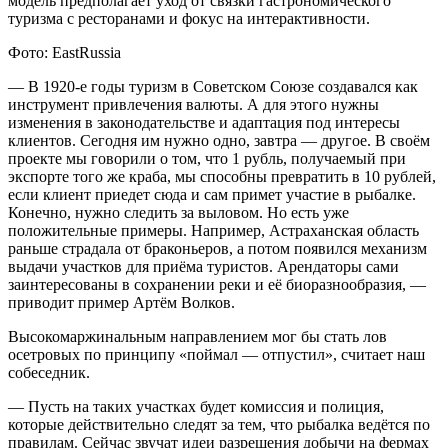
модель предполагает уход от связки гастрономического
туризма с ресторанами и фокус на интерактивности.
Фото: EastRussia
— В 1920-е годы туризм в Советском Союзе создавался как
инструмент привлечения валюты. А для этого нужны
изменения в законодательстве и адаптация под интересы
клиентов. Сегодня им нужно одно, завтра — другое. В своём
проекте мы говорили о том, что 1 рубль, получаемый при
экспорте того же краба, мы способны превратить в 10 рублей,
если клиент приедет сюда и сам примет участие в рыбалке.
Конечно, нужно следить за выловом. Но есть уже
положительные примеры. Например, Астраханская область
раньше страдала от браконьеров, а потом появился механизм
выдачи участков для приёма туристов. Арендаторы сами
заинтересованы в сохранении реки и её биоразнообразия, —
приводит пример Артём Волков.
Высокомаржинальным направлением мог бы стать лов
осетровых по принципу «поймал — отпустил», считает наш
собеседник.
— Пусть на таких участках будет комиссия и полиция,
которые действительно следят за тем, что рыбалка ведётся по
правилам. Сейчас звучат идеи разрешения добычи на фермах