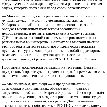
сферу путешествий шире и глубже, чем раньше, — ключевая
задача, которую поставили перед собой организаторы.
— Многие считают, что туризм — это только отельная сеть. В
лучшем случае — музеи и сувенирные магазины.
Хабаровский край — как раз пример региона, который
обладает масштабным комплексом организаций,
недооценённых и не интегрированных в сферу туризма.
Действительно, «спящий гигант», как верно подметили в
региональном министерстве. Поэтому мы выбрали именно
этот субъект в качестве пилотного. Край может показать
другим, что туризм можно развивать на любой территории, —
отмечает проректор по научной деятельности и
дополнительному образованию РГУТИС Татьяна Левашева.
Программу акселератора разделили на три этапа. Первый —
двухдневный практикум — провели в офлайн-режиме, то есть
«живьем». Такое решение стало принципиальным.
— Мы понимаем, что люди — и предприниматели, и
сотрудники муниципальных образований — бывают
загружены, — объяснила Марина Ярцева. — И если речь идёт
об онлайн-обучении, то создаётся риск, что участники будут
слушать вполуха, отвлекаясь на работу. Для повышения
эффективности мы обратились к РГУТИСу и Федеральному