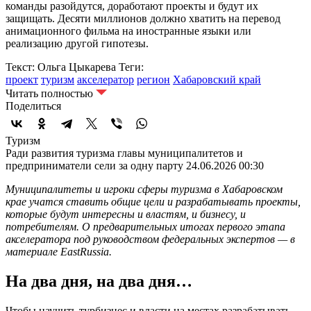
команды разойдутся, доработают проекты и будут их
защищать. Десяти миллионов должно хватить на перевод
анимационного фильма на иностранные языки или
реализацию другой гипотезы.
Текст: Ольга Цыкарева
Теги:
проект
туризм
акселератор
регион
Хабаровский край
Читать полностью
Поделиться
Туризм
Ради развития туризма главы муниципалитетов и
предприниматели сели за одну парту
24.06.2026 00:30
Муниципалитеты и игроки сферы туризма в Хабаровском
крае учатся ставить общие цели и разрабатывать проекты,
которые будут интересны и властям, и бизнесу, и
потребителям. О предварительных итогах первого этапа
акселератора под руководством федеральных экспертов — в
материале EastRussia.
На два дня, на два дня…
Чтобы научить турбизнес и власти на местах разрабатывать