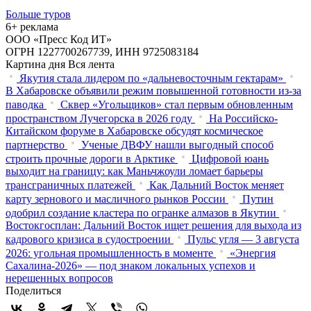
Больше туров
6+ реклама
ООО «Пресс Код ИТ»
ОГРН 1227700267739, ИНН 9725083184
Картина дня
Вся лента
Якутия стала лидером по «дальневосточным гектарам»
В Хабаровске объявили режим повышенной готовности из‑за
паводка
Сквер «Угольщиков» стал первым обновленным
пространством Лучегорска в 2026 году
На Российско-
Китайском форуме в Хабаровске обсудят космическое
партнерство
Ученые ДВФУ нашли выгодный способ
строить прочные дороги в Арктике
Цифровой юань
выходит на границу: как Маньчжоули ломает барьеры
трансграничных платежей
Как Дальний Восток меняет
карту зернового и масличного рынков России
Путин
одобрил создание кластера по огранке алмазов в Якутии
Востокгосплан: Дальний Восток ищет решения для выхода из
кадрового кризиса в судостроении
Пульс угля — 3 августа
2026: угольная промышленность в моменте
«Энергия
Сахалина-2026» — под знаком локальных успехов и
нерешенных вопросов
Поделиться