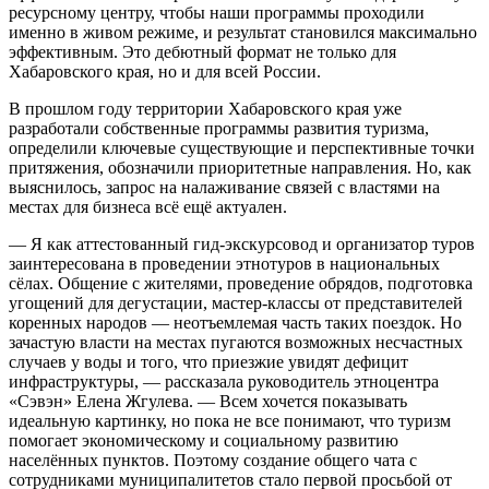
ресурсному центру, чтобы наши программы проходили
именно в живом режиме, и результат становился максимально
эффективным. Это дебютный формат не только для
Хабаровского края, но и для всей России.
В прошлом году территории Хабаровского края уже
разработали собственные программы развития туризма,
определили ключевые существующие и перспективные точки
притяжения, обозначили приоритетные направления. Но, как
выяснилось, запрос на налаживание связей с властями на
местах для бизнеса всё ещё актуален.
— Я как аттестованный гид-экскурсовод и организатор туров
заинтересована в проведении этнотуров в национальных
сёлах. Общение с жителями, проведение обрядов, подготовка
угощений для дегустации, мастер-классы от представителей
коренных народов — неотъемлемая часть таких поездок. Но
зачастую власти на местах пугаются возможных несчастных
случаев у воды и того, что приезжие увидят дефицит
инфраструктуры, — рассказала руководитель этноцентра
«Сэвэн» Елена Жгулева. — Всем хочется показывать
идеальную картинку, но пока не все понимают, что туризм
помогает экономическому и социальному развитию
населённых пунктов. Поэтому создание общего чата с
сотрудниками муниципалитетов стало первой просьбой от