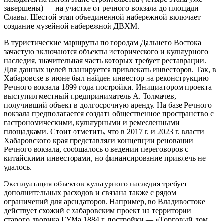
завершены) — на участке от речного вокзала до площади
Славы. Шестой этап объединенной набережной включает
создание музейной набережной ДВХМ.
В туристические маршруты по городам Дальнего Востока
зачастую включаются объекты исторического и культурного
наследия, значительная часть которых требует реставрации.
Для данных целей планируется привлекать инвесторов. Так, в
Хабаровске в июне был найден инвестор на реконструкцию
Речного вокзала 1899 года постройки. Инициатором проекта
выступил местный предприниматель А. Толмачев,
получивший объект в долгосрочную аренду. На базе Речного
вокзала предполагается создать общественное пространство с
гастрономическими, культурными и ремесленными
площадками. Стоит отметить, что в 2017 г. и 2023 г. власти
Хабаровского края представляли концепции реновации
Речного вокзала, сообщалось о ведении переговоров с
китайскими инвесторами, но финансирование привлечь не
удалось.
Эксплуатация объектов культурного наследия требует
дополнительных расходов и связана также с рядом
ограничений для арендаторов. Например, во Владивостоке
действует схожий с хабаровским проект на территории
старого дворика ГУМа 1884 г. постройки — «Торговый дом