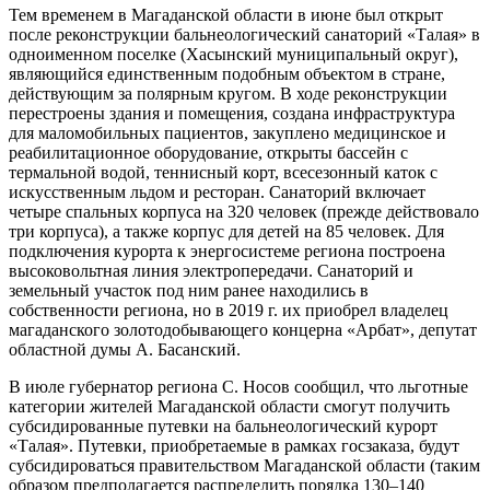
Тем временем в Магаданской области в июне был открыт
после реконструкции бальнеологический санаторий «Талая» в
одноименном поселке (Хасынский муниципальный округ),
являющийся единственным подобным объектом в стране,
действующим за полярным кругом. В ходе реконструкции
перестроены здания и помещения, создана инфраструктура
для маломобильных пациентов, закуплено медицинское и
реабилитационное оборудование, открыты бассейн с
термальной водой, теннисный корт, всесезонный каток с
искусственным льдом и ресторан. Санаторий включает
четыре спальных корпуса на 320 человек (прежде действовало
три корпуса), а также корпус для детей на 85 человек. Для
подключения курорта к энергосистеме региона построена
высоковольтная линия электропередачи. Санаторий и
земельный участок под ним ранее находились в
собственности региона, но в 2019 г. их приобрел владелец
магаданского золотодобывающего концерна «Арбат», депутат
областной думы А. Басанский.
В июле губернатор региона С. Носов сообщил, что льготные
категории жителей Магаданской области смогут получить
субсидированные путевки на бальнеологический курорт
«Талая». Путевки, приобретаемые в рамках госзаказа, будут
субсидироваться правительством Магаданской области (таким
образом предполагается распределить порядка 130–140