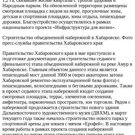
1,2 га, связавшее жилые кварталы с Тропой здоровья и
Народным парком. На обновленной территории размещены
смотровая площадка с видом на море, прогулочные зоны,
детская и спортивная площадки, зоны отдыха, пешеходные
дорожки. Благоустройство осуществлялось в рамках
национального проекта «Инфраструктура для жизни».
Строительство объединенной набережной в Хабаровске. Фото
пресс-службы правительства Хабаровского края
Правительство Хабаровского края в мае приступило к
подготовке документации для строительства седьмого
(финального) этапа объединенной набережной на реке Амур в
Хабаровске. Главным объектом данного этапа является
пешеходный мост длиной 3900 м (через акваторию затона
Хабаровской ремонтно-эксплуатационной базы флота) с
пешеходными, велосипедными и беговыми дорожками. Также
в проект седьмого этапа набережной входит создание
смотровых площадок, террас, элементов озеленения,
амфитеатра, парковочных пространств, зон торговли. Рядом с
набережной продолжается строительство нового здания
Дальневосточного художественного музея (ДВХМ), в марте
текущего года также началось строительство нового парка у
спортивной арены для хоккея с мячом «Ерофей». В настоящее
время работы в рамках проекта создания набережной
находятся на пятом этапе строительства (четыре этапа уже