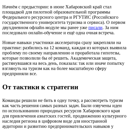
Начнём с предыстории: в июне Хабаровский край стал
площадкой для пилотной образовательной программы
Федерального ресурсного центра и РГУТИС (Российского
государственного университета туризма и сервиса). О первом
двухдневном офлайн-модуле мы ранее уже
писали
. За ним
последовало онлайн-обучение и ещё одна очная встреча.
Новые навыки участники акселератора сразу закрепляли на
практике: разбились на 12 команд, каждая из которых выявила
проблему по своему направлению и проработала гипотезы,
которые позволили бы её решить. Академическая защита,
растянувшаяся на весь день, показала: так или иначе попытку
взглянуть на туризм как на более масштабную сферу
предприняли все.
От тактики к стратегии
Команды решили не бить в одну точку, а рассмотреть туризм
как часть решения самых разных задач. Были озвучены идеи
по использованию природных ресурсов Хабаровского края
для привлечения азиатских гостей, продвижению культурного
наследия региона в цифровом виде для иностранной
аудитории и развитию предпринимательских навыков у