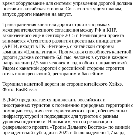
время оборудование для системы управления дорогой должна
поставить китайская сторона. Согласно текущим планам,
запуск дороги намечен на август.
Трансграничная канатная дорога строится в рамках
межправительственного соглашения между РФ и КНР,
заключенного еще в сентябре 2015 г. Реализацией проекта
занимается «Агентство развития проектных инициатив»
(АРПИ, входит в ГК «Регион»), с китайской стороны —
компания «Цзиньлунган». Пропускная способность канатной
дороги должна составить 6,8 тыс. человек в сутки в каждом
направлении (2,5 млн человек в год в обоих направлениях).
Рядом с канатной дорогой с российской стороны строится
отель с конгресс-зоной, рестораном и бассейном.
Терминал канатной дороги на стороне китайского Хэйхэ.
Фото: EastRussia
В ДФО предполагается привлекать российских и
иностранных туристов к посещению природных территорий с
помощью создания сети туристических троп, обеспеченных
инфраструктурой и подходящих для туристов с разным
уровнем подготовки. Напомним, что на реализацию
федерального проекта «Тропы Дальнего Востока» по единой
президентской субсидии в 2025 г. было выделено 1,7 млрд