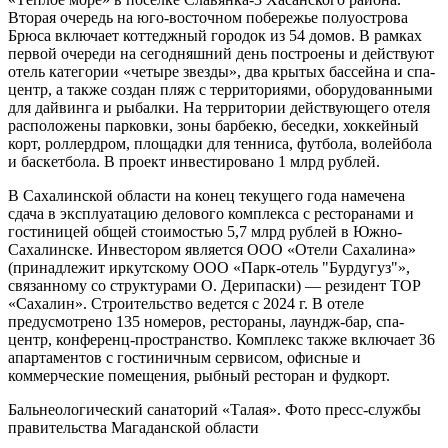
Вторая очередь на юго-восточном побережье полуострова
Брюса включает коттеджный городок из 54 домов. В рамках
первой очереди на сегодняшний день построены и действуют
отель категории «четыре звезды», два крытых бассейна и спа-
центр, а также создан пляж с территориями, оборудованными
для дайвинга и рыбалки. На территории действующего отеля
расположены парковки, зоны барбекю, беседки, хоккейный
корт, роллердром, площадки для тенниса, футбола, волейбола
и баскетбола. В проект инвестировано 1 млрд рублей.
В Сахалинской области на конец текущего года намечена
сдача в эксплуатацию делового комплекса с ресторанами и
гостиницей общей стоимостью 5,7 млрд рублей в Южно-
Сахалинске. Инвестором является ООО «Отели Сахалина»
(принадлежит иркутскому ООО «Парк-отель "Бурдугуз"»,
связанному со структурами О. Дерипаски) — резидент ТОР
«Сахалин». Строительство ведется с 2024 г. В отеле
предусмотрено 135 номеров, рестораны, лаундж-бар, спа-
центр, конференц-пространство. Комплекс также включает 36
апартаментов с гостиничным сервисом, офисные и
коммерческие помещения, рыбный ресторан и фудкорт.
Бальнеологический санаторий «Талая». Фото пресс-службы
правительства Магаданской области