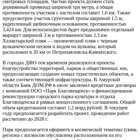
смотровых площадок. Частью проекта должен стать
деревянный променад шириной три метра, а общая
протяженность участков с настилом составит 1,6 км. Также
предусмотрен участок грунтовой тропы шириной 1,5 м,
укрепленный щебеночным основанием, протяженностью
3,424 км. Для велосипедистов будет предназначен отдельный
маршрут шириной 3 м и протяженностью 2,3 км.
Халактырский пляж — океанический пляж с черным
вулканическим песком и видом на вулканы, который
расположен в 20 км от Петропавловска-Камчатского.
В городах ДФО тем временем реализуются проекты
благоустройства территорий, парков и общественных зон,
предполагающие создание новых туристических объектов, а
также соответствующей инфраструктуры. В Амурской
области Банк ДОМ.РФ в июле заключил кредитные договоры
с компанией ООО «Парк Благовещенск» о финансировании
реконструкции городского парка культуры и отдыха
Благовещенска в рамках концессионного соглашения. Общий
объем кредитования составит 1,2 млрд рублей. В текущем
году предполагается разработать проект, проведение работ
рассчитано до 2028 г.
Парк предполагается оформить в космической тематике (связь
региона с космосом обусловлена расположением на его