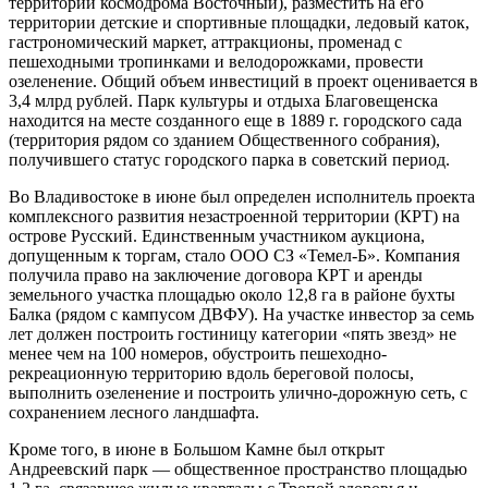
территории космодрома Восточный), разместить на его
территории детские и спортивные площадки, ледовый каток,
гастрономический маркет, аттракционы, променад с
пешеходными тропинками и велодорожками, провести
озеленение. Общий объем инвестиций в проект оценивается в
3,4 млрд рублей. Парк культуры и отдыха Благовещенска
находится на месте созданного еще в 1889 г. городского сада
(территория рядом со зданием Общественного собрания),
получившего статус городского парка в советский период.
Во Владивостоке в июне был определен исполнитель проекта
комплексного развития незастроенной территории (КРТ) на
острове Русский. Единственным участником аукциона,
допущенным к торгам, стало ООО СЗ «Темел-Б». Компания
получила право на заключение договора КРТ и аренды
земельного участка площадью около 12,8 га в районе бухты
Балка (рядом с кампусом ДВФУ). На участке инвестор за семь
лет должен построить гостиницу категории «пять звезд» не
менее чем на 100 номеров, обустроить пешеходно-
рекреационную территорию вдоль береговой полосы,
выполнить озеленение и построить улично-дорожную сеть, с
сохранением лесного ландшафта.
Кроме того, в июне в Большом Камне был открыт
Андреевский парк — общественное пространство площадью