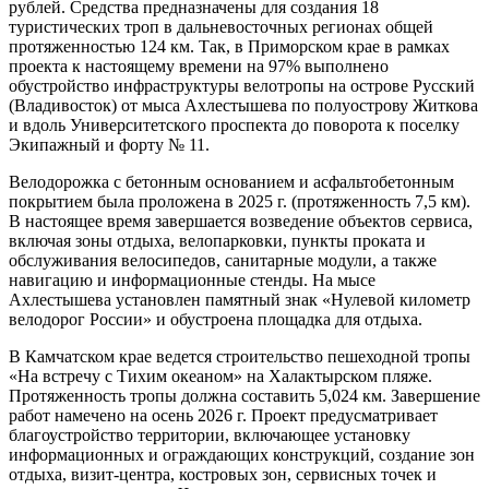
рублей. Средства предназначены для создания 18
туристических троп в дальневосточных регионах общей
протяженностью 124 км. Так, в Приморском крае в рамках
проекта к настоящему времени на 97% выполнено
обустройство инфраструктуры велотропы на острове Русский
(Владивосток) от мыса Ахлестышева по полуострову Житкова
и вдоль Университетского проспекта до поворота к поселку
Экипажный и форту № 11.
Велодорожка с бетонным основанием и асфальтобетонным
покрытием была проложена в 2025 г. (протяженность 7,5 км).
В настоящее время завершается возведение объектов сервиса,
включая зоны отдыха, велопарковки, пункты проката и
обслуживания велосипедов, санитарные модули, а также
навигацию и информационные стенды. На мысе
Ахлестышева установлен памятный знак «Нулевой километр
велодорог России» и обустроена площадка для отдыха.
В Камчатском крае ведется строительство пешеходной тропы
«На встречу с Тихим океаном» на Халактырском пляже.
Протяженность тропы должна составить 5,024 км. Завершение
работ намечено на осень 2026 г. Проект предусматривает
благоустройство территории, включающее установку
информационных и ограждающих конструкций, создание зон
отдыха, визит-центра, костровых зон, сервисных точек и