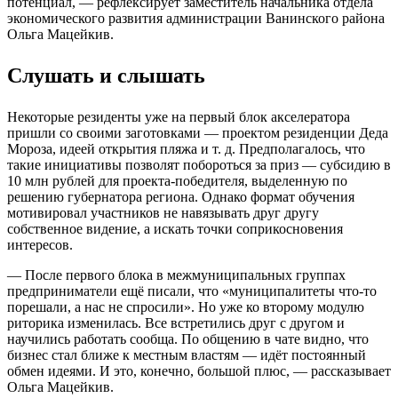
потенциал, — рефлексирует заместитель начальника отдела
экономического развития администрации Ванинского района
Ольга Мацейкив.
Слушать и слышать
Некоторые резиденты уже на первый блок акселератора
пришли со своими заготовками — проектом резиденции Деда
Мороза, идеей открытия пляжа и т. д. Предполагалось, что
такие инициативы позволят побороться за приз — субсидию в
10 млн рублей для проекта-победителя, выделенную по
решению губернатора региона. Однако формат обучения
мотивировал участников не навязывать друг другу
собственное видение, а искать точки соприкосновения
интересов.
— После первого блока в межмуниципальных группах
предприниматели ещё писали, что «муниципалитеты что-то
порешали, а нас не спросили». Но уже ко второму модулю
риторика изменилась. Все встретились друг с другом и
научились работать сообща. По общению в чате видно, что
бизнес стал ближе к местным властям — идёт постоянный
обмен идеями. И это, конечно, большой плюс, — рассказывает
Ольга Мацейкив.