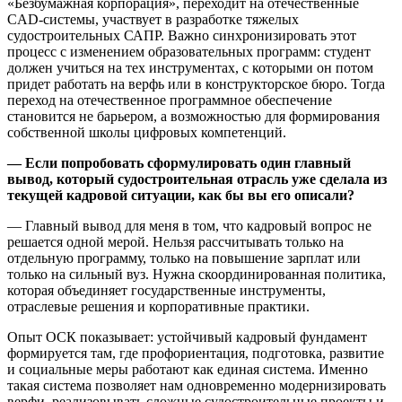
«Безбумажная корпорация», переходит на отечественные
CAD‑системы, участвует в разработке тяжелых
судостроительных САПР. Важно синхронизировать этот
процесс с изменением образовательных программ: студент
должен учиться на тех инструментах, с которыми он потом
придет работать на верфь или в конструкторское бюро. Тогда
переход на отечественное программное обеспечение
становится не барьером, а возможностью для формирования
собственной школы цифровых компетенций.
— Если попробовать сформулировать один главный
вывод, который судостроительная отрасль уже сделала из
текущей кадровой ситуации, как бы вы его описали?
— Главный вывод для меня в том, что кадровый вопрос не
решается одной мерой. Нельзя рассчитывать только на
отдельную программу, только на повышение зарплат или
только на сильный вуз. Нужна скоординированная политика,
которая объединяет государственные инструменты,
отраслевые решения и корпоративные практики.
Опыт ОСК показывает: устойчивый кадровый фундамент
формируется там, где профориентация, подготовка, развитие
и социальные меры работают как единая система. Именно
такая система позволяет нам одновременно модернизировать
верфи, реализовывать сложные судостроительные проекты и