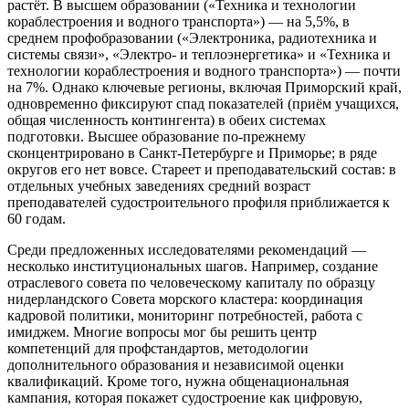
растёт. В высшем образовании («Техника и технологии
кораблестроения и водного транспорта») — на 5,5%, в
среднем профобразовании («Электроника, радиотехника и
системы связи», «Электро- и теплоэнергетика» и «Техника и
технологии кораблестроения и водного транспорта») — почти
на 7%. Однако ключевые регионы, включая Приморский край,
одновременно фиксируют спад показателей (приём учащихся,
общая численность контингента) в обеих системах
подготовки. Высшее образование по-прежнему
сконцентрировано в Санкт-Петербурге и Приморье; в ряде
округов его нет вовсе. Стареет и преподавательский состав: в
отдельных учебных заведениях средний возраст
преподавателей судостроительного профиля приближается к
60 годам.
Среди предложенных исследователями рекомендаций —
несколько институциональных шагов. Например, создание
отраслевого совета по человеческому капиталу по образцу
нидерландского Совета морского кластера: координация
кадровой политики, мониторинг потребностей, работа с
имиджем. Многие вопросы мог бы решить центр
компетенций для профстандартов, методологии
дополнительного образования и независимой оценки
квалификаций. Кроме того, нужна общенациональная
кампания, которая покажет судостроение как цифровую,