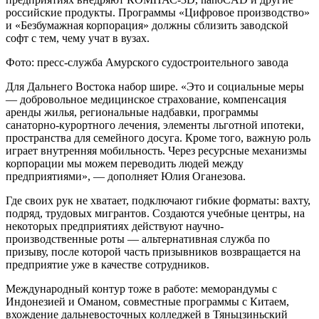
российские продукты. Программы «Цифровое производство»
и «Безбумажная корпорация» должны сблизить заводской
софт с тем, чему учат в вузах.
Фото: пресс-служба Амурского судостроительного завода
Для Дальнего Востока набор шире. «Это и социальные меры
— добровольное медицинское страхование, компенсация
аренды жилья, региональные надбавки, программы
санаторно-курортного лечения, элементы льготной ипотеки,
пространства для семейного досуга. Кроме того, важную роль
играет внутренняя мобильность. Через ресурсные механизмы
корпорации мы можем переводить людей между
предприятиями», — дополняет Юлия Оганезова.
Где своих рук не хватает, подключают гибкие форматы: вахту,
подряд, трудовых мигрантов. Создаются учебные центры, на
некоторых предприятиях действуют научно-
производственные роты — альтернативная служба по
призыву, после которой часть призывников возвращается на
предприятие уже в качестве сотрудников.
Международный контур тоже в работе: меморандумы с
Индонезией и Оманом, совместные программы с Китаем,
вхождение дальневосточных колледжей в Тяньцзиньский