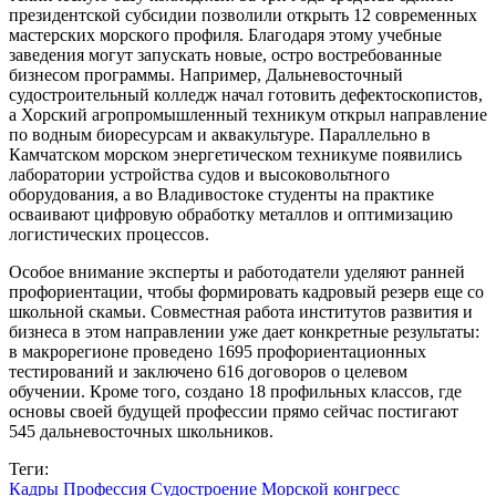
президентской субсидии позволили открыть 12 современных
мастерских морского профиля. Благодаря этому учебные
заведения могут запускать новые, остро востребованные
бизнесом программы. Например, Дальневосточный
судостроительный колледж начал готовить дефектоскопистов,
а Хорский агропромышленный техникум открыл направление
по водным биоресурсам и аквакультуре. Параллельно в
Камчатском морском энергетическом техникуме появились
лаборатории устройства судов и высоковольтного
оборудования, а во Владивостоке студенты на практике
осваивают цифровую обработку металлов и оптимизацию
логистических процессов.
Особое внимание эксперты и работодатели уделяют ранней
профориентации, чтобы формировать кадровый резерв еще со
школьной скамьи. Совместная работа институтов развития и
бизнеса в этом направлении уже дает конкретные результаты:
в макрорегионе проведено 1695 профориентационных
тестирований и заключено 616 договоров о целевом
обучении. Кроме того, создано 18 профильных классов, где
основы своей будущей профессии прямо сейчас постигают
545 дальневосточных школьников.
Теги:
Кадры
Профессия
Судостроение
Морской конгресс