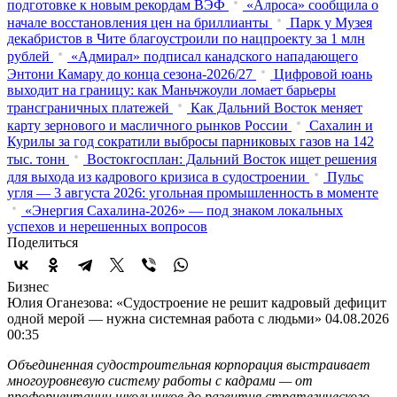
подготовке к новым рекордам ВЭФ
«Алроса» сообщила о
начале восстановления цен на бриллианты
Парк у Музея
декабристов в Чите благоустроили по нацпроекту за 1 млн
рублей
«Адмирал» подписал канадского нападающего
Энтони Камару до конца сезона-2026/27
Цифровой юань
выходит на границу: как Маньчжоули ломает барьеры
трансграничных платежей
Как Дальний Восток меняет
карту зернового и масличного рынков России
Сахалин и
Курилы за год сократили выбросы парниковых газов на 142
тыс. тонн
Востокгосплан: Дальний Восток ищет решения
для выхода из кадрового кризиса в судостроении
Пульс
угля — 3 августа 2026: угольная промышленность в моменте
«Энергия Сахалина-2026» — под знаком локальных
успехов и нерешенных вопросов
Поделиться
Бизнес
Юлия Оганезова: «Судостроение не решит кадровый дефицит
одной мерой — нужна системная работа с людьми»
04.08.2026
00:35
Объединенная судостроительная корпорация выстраивает
многоуровневую систему работы с кадрами — от
профориентации школьников до развития стратегического