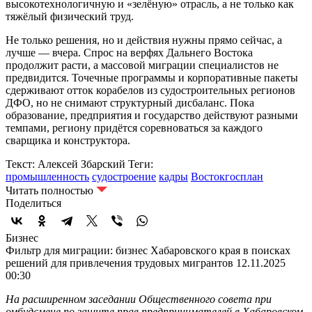
высокотехнологичную и «зелёную» отрасль, а не только как
тяжёлый физический труд.
Не только решения, но и действия нужны прямо сейчас, а
лучше — вчера. Спрос на верфях Дальнего Востока
продолжит расти, а массовой миграции специалистов не
предвидится. Точечные программы и корпоративные пакеты
сдерживают отток корабелов из судостроительных регионов
ДФО, но не снимают структурный дисбаланс. Пока
образование, предприятия и государство действуют разными
темпами, региону придётся соревноваться за каждого
сварщика и конструктора.
Текст: Алексей Збарский
Теги:
промышленность
судостроение
кадры
Востокгосплан
Читать полностью
Поделиться
Бизнес
Фильтр для миграции: бизнес Хабаровского края в поисках
решений для привлечения трудовых мигрантов
12.11.2025
00:30
На расширенном заседании Общественного совета при
омбудсмене по защите прав предпринимателей в Хабаровском