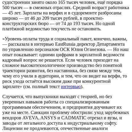
судостроении занято около 165 тысяч человек, ещё порядка
500 тысяч — в смежных отраслях. Средний возраст работника
— 45 лет. Зарплаты на верфях и в судоремонте разбросаны
широко — от 46 до 209 тысяч рублей, в проектно-
конструкторских бюро — от 74 до 193 тысяч. Но одной
платёжной ведомостью текучесть не остановить.
«Уровень оплаты труда и социальный пакет, конечно, важны,
— рассказала в интервью EastRussia директор Департамента
по управлению персоналом ОСК Юлия Оганезова. — Но наш
опыт показывает: одними цифрами в зарплатной ведомости
кадровый вопрос не решается. Если человек приходит на
сложное высокотехнологичное производство без понятной
траектории развития, без наставника, без связи между тем,
чему его учили в аудитории, и тем, что он видит на верфи, то
риск ухода остаётся высоким даже при конкурентной
зарплате» (см. полный текст
интервью
).
Случается, что выпускники выходят с теорией, но без
уверенных навыков работы со специализированным
программным обеспечением, и предприятия доучивают их
уже на месте. Санкции проблему обострили: уход зарубежных
вендоров AVEVA, ANSYS и CADMATIC отрезал и вузы, и
заводы от легального доступа к индустриальному софту.
Лицензии не продлеваются, отечественные аналоги