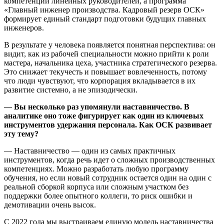
компетенции линейных руководителей, а программа
«Главный инженер производства. Кадровый резерв ОСК»
формирует единый стандарт подготовки будущих главных
инженеров.
В результате у человека появляется понятная перспектива: он
видит, как из рабочей специальности можно прийти к роли
мастера, начальника цеха, участника стратегического резерва.
Это снижает текучесть и повышает вовлеченность, потому
что люди чувствуют, что корпорация вкладывается в их
развитие системно, а не эпизодически.
— Вы несколько раз упомянули наставничество. В
аналитике оно тоже фигурирует как один из ключевых
инструментов удержания персонала. Как ОСК развивает
эту тему?
— Наставничество — один из самых практичных
инструментов, когда речь идет о сложных производственных
компетенциях. Можно разработать любую программу
обучения, но если новый сотрудник остается один на один с
реальной сборкой корпуса или сложным участком без
поддержки более опытного коллеги, то риск ошибки и
демотивации очень высок.
С 2022 года мы выстраиваем единую модель наставничества