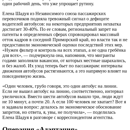
один рабочий день, что уже упрощает рутину.
Елена Шадуя из Независимого союза пассажирских
перевозчиков подняла тревожный сигнал о дефиците
водителей автобусов: на некоторых предприятиях нехватка
достигает 30-40%. По ее словам, региональный запрет на
патенты в определенных сферах спровоцировал массовый
отток кадров в соседний Приморский край, но власти так и не
предоставили экономической оценки последствий этих мер.
«Нужен фильтр и контроль на всех этапах, а не одна гребёнка
для всех», — подчеркнула она, напомнив, что мигранты
годами заполняли вакансии, от которых местные шарахались,
и без жалоб. Их уход теперь бьет по пассажирам: интервалы
движения автобусов растягиваются, а это напрямую влияет на
повседневную жизнь.
«Один человек, грубо говоря, это один автобус на линии.
Если не вышел автобус на линию, соответственно, интервал
увеличился. Вместо шести автобусов вышло три, люди ждут
не 10 минут, а почти 20. А если 100 человек не хватает? Вот я
и задавала вопрос: делалось ли экономическое обоснование
запретов, но ответа, я, увы, не получила», — поделилась
Елена Шадуя в разговоре с корреспондентом агентства.
Операция «Адаптация»