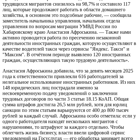
трудящихся мигрантов снизилось на 98,7% и составило 117
лиц, которые продолжают работать в области домашнего
хозяйства, в основном это подсобные рабочие, — сообщила
заместитель начальника управления, начальник отдела
управления по вопросам миграции УМВД России по
Хабаровскому краю Анастасия Афроськина. — Также нами
активно проводится работа по пресечению незаконной
деятельности иностранных граждан, которую осуществляют в
качестве водителей такси через сервисы "Яндекс. Такси" и
"Максим". В отчётном периоде выявлено 120 иностранных
граждан, осуществляющих такую трудовую деятельность».
Анастасия Афроськина добавила, что за девять месяцев 2025
года к ответственности привлекли 616 работодателей за
нелегальное использование иностранных работников. Из них
148 юридических лиц пострадали именно за
несвоевременную подачу уведомлений о заключении
трудовых договоров по части 3 статьи 18.15 КоАП. Общая
сумма штрафов достигла 26,5 млн рублей, хотя для юрлиц
санкции по этим статьям варьируются от 400 до 800 тысяч
рублей за каждый случай. Афроськина особо отметила: если у
одного работодателя находят нескольких мигрантов с
нарушениями, то штрафуют за каждого отдельно. Чтобы
облегчить жизнь бизнесу, власти ввели цифровой сервис
уведомлений на Госуслугах — его обработка занимает всего