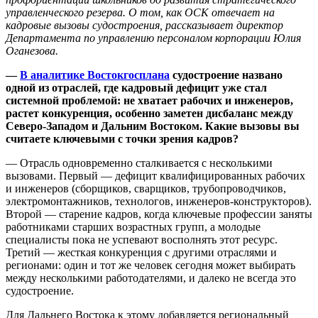
управленческого резерва. О том, как ОСК отвечает на
кадровые вызовы судостроения, рассказывает директор
Департамента по управлению персоналом корпорации Юлия
Оганезова.
—
В аналитике Востокгосплана
судостроение названо
одной из отраслей, где кадровый дефицит уже стал
системной проблемой: не хватает рабочих и инженеров,
растет конкуренция, особенно заметен дисбаланс между
Северо‑Западом и Дальним Востоком. Какие вызовы вы
считаете ключевыми с точки зрения кадров?
— Отрасль одновременно сталкивается с несколькими
вызовами. Первый — дефицит квалифицированных рабочих
и инженеров (сборщиков, сварщиков, трубопроводчиков,
электромонтажников, технологов, инженеров-конструкторов).
Второй — старение кадров, когда ключевые профессии заняты
работниками старших возрастных групп, а молодые
специалисты пока не успевают восполнять этот ресурс.
Третий — жесткая конкуренция с другими отраслями и
регионами: один и тот же человек сегодня может выбирать
между несколькими работодателями, и далеко не всегда это
судостроение.
Для Дальнего Востока к этому добавляется региональный