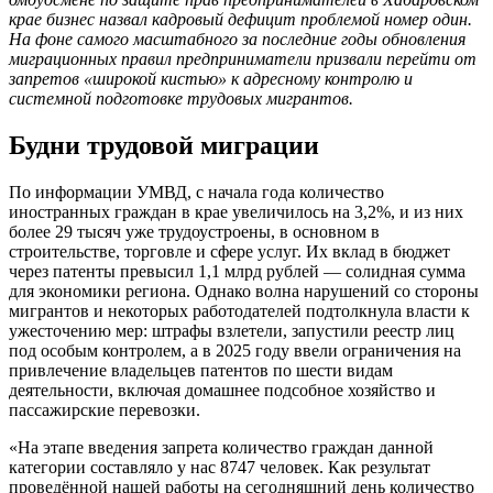
крае бизнес назвал кадровый дефицит проблемой номер один.
На фоне самого масштабного за последние годы обновления
миграционных правил предприниматели призвали перейти от
запретов «широкой кистью» к адресному контролю и
системной подготовке трудовых мигрантов.
Будни трудовой миграции
По информации УМВД, с начала года количество
иностранных граждан в крае увеличилось на 3,2%, и из них
более 29 тысяч уже трудоустроены, в основном в
строительстве, торговле и сфере услуг. Их вклад в бюджет
через патенты превысил 1,1 млрд рублей — солидная сумма
для экономики региона. Однако волна нарушений со стороны
мигрантов и некоторых работодателей подтолкнула власти к
ужесточению мер: штрафы взлетели, запустили реестр лиц
под особым контролем, а в 2025 году ввели ограничения на
привлечение владельцев патентов по шести видам
деятельности, включая домашнее подсобное хозяйство и
пассажирские перевозки.
«На этапе введения запрета количество граждан данной
категории составляло у нас 8747 человек. Как результат
проведённой нашей работы на сегодняшний день количество