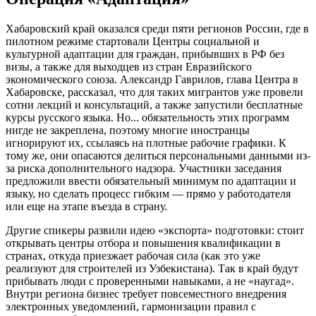
Хабаровский край оказался среди пяти регионов России, где в
пилотном режиме стартовали Центры социальной и
культурной адаптации для граждан, прибывших в РФ без
визы, а также для выходцев из стран Евразийского
экономического союза. Александр Гаврилов, глава Центра в
Хабаровске, рассказал, что для таких мигрантов уже провели
сотни лекций и консультаций, а также запустили бесплатные
курсы русского языка. Но... обязательность этих программ
нигде не закреплена, поэтому многие иностранцы
игнорируют их, ссылаясь на плотные рабочие графики. К
тому же, они опасаются делиться персональными данными из-
за риска дополнительного надзора. Участники заседания
предложили ввести обязательный минимум по адаптации и
языку, но сделать процесс гибким — прямо у работодателя
или еще на этапе въезда в страну.
Другие спикеры развили идею «экспорта» подготовки: стоит
открывать центры отбора и повышения квалификации в
странах, откуда приезжает рабочая сила (как это уже
реализуют для строителей из Узбекистана). Так в край будут
прибывать люди с проверенными навыками, а не «наугад».
Внутри региона бизнес требует повсеместного внедрения
электронных уведомлений, гармонизации правил с