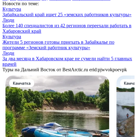
Новости по теме:
Культура
Забайкальский край ищет 25 «земских работников культуры»
Люди
Более 140 специалистов из 42 регионов переехали работать в
Хабаровский край
Культура
Жители 5 регионов готовы приехать в Забайкалье по
программе «Земский работник культуры»
Люди
За два месяца в Хабаровском крае не сумели найти 5 главных
врачей
Туры на Дальний Восток от BestArctic.ru
erid:pjwvokpoevpk