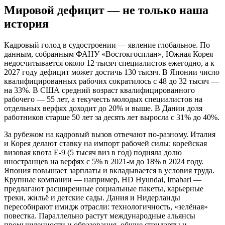
Мировой дефицит — не только наша
история
Кадровый голод в судостроении — явление глобальное. По
данным, собранным ФАНУ «Востокгосплан», Южная Корея
недосчитывается около 12 тысяч специалистов ежегодно, а к
2027 году дефицит может достичь 130 тысяч. В Японии число
квалифицированных рабочих сократилось с 48 до 32 тысяч —
на 33%. В США средний возраст квалифицированного
рабочего — 55 лет, а текучесть молодых специалистов на
отдельных верфях доходит до 20% и выше. В Дании доля
работников старше 50 лет за десять лет выросла с 31% до 40%.
За рубежом на кадровый вызов отвечают по-разному. Италия
и Корея делают ставку на импорт рабочей силы: корейская
визовая квота E-9 (5 тысяч виз в год) подняла долю
иностранцев на верфях с 5% в 2021-м до 18% в 2024 году.
Япония повышает зарплаты и вкладывается в условия труда.
Крупные компании — например, HD Hyundai, Imabari —
предлагают расширенные социальные пакеты, карьерные
треки, жильё и детские сады. Дания и Нидерланды
пересобирают имидж отрасли: технологичность, «зелёная»
повестка. Параллельно растут международные альянсы
промышленности и образования, общие стандарты и