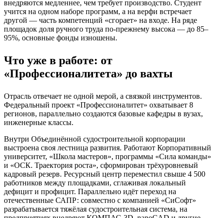
внедряются медленнее, чем требует производство. Студент
учится на одном наборе программ, а на верфи встречает
другой — часть компетенций «сгорает» на входе. На ряде
площадок доля ручного труда по-прежнему высока — до 85–
95%, основные фонды изношены.
Что уже в работе: от
«Профессионалитета» до вахты
Отрасль отвечает не одной мерой, а связкой инструментов.
Федеральный проект «Профессионалитет» охватывает 8
регионов, параллельно создаются базовые кафедры в вузах,
инженерные классы.
Внутри Объединённой судостроительной корпорации
выстроена своя лестница развития. Работают Корпоративный
университет, «Школа мастеров», программы «Сила команды»
и «ОСК. Траектория роста», сформирован трёхуровневый
кадровый резерв. Ресурсный центр переместил свыше 4 500
работников между площадками, сглаживая локальный
дефицит и профицит. Параллельно идёт переход на
отечественные САПР: совместно с компанией «СиСофт»
разрабатывается тяжёлая судостроительная система, на
предприятиях внедряют КОМПАС-3D, nanoCAD и другие