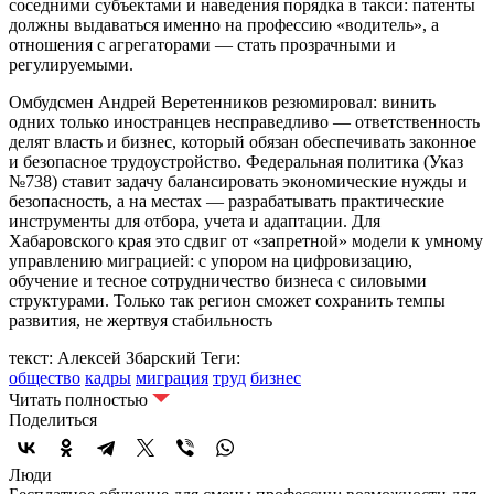
соседними субъектами и наведения порядка в такси: патенты
должны выдаваться именно на профессию «водитель», а
отношения с агрегаторами — стать прозрачными и
регулируемыми.
Омбудсмен Андрей Веретенников резюмировал: винить
одних только иностранцев несправедливо — ответственность
делят власть и бизнес, который обязан обеспечивать законное
и безопасное трудоустройство. Федеральная политика (Указ
№738) ставит задачу балансировать экономические нужды и
безопасность, а на местах — разрабатывать практические
инструменты для отбора, учета и адаптации. Для
Хабаровского края это сдвиг от «запретной» модели к умному
управлению миграцией: с упором на цифровизацию,
обучение и тесное сотрудничество бизнеса с силовыми
структурами. Только так регион сможет сохранить темпы
развития, не жертвуя стабильность
текст: Алексей Збарский
Теги:
общество
кадры
миграция
труд
бизнес
Читать полностью
Поделиться
Люди