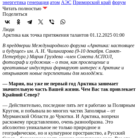
энергетика
генерация
атом
АЭС
Приморский край
форум
Читать полностью
Поделиться
Люди
Арктика как точка притяжения талантов
01.12.2025 01:00
В преддверии Международного форума «Арктика: настоящее
и будущее» им. А. Н. Чилингарова (9-10 декабря. Санкт-
Петербург.) Мария Груздева –член Совета АСПОЛ,
фотограф и художник – о том, как просвещение и
креативные индустрии формируют интерес к Арктике и
открывают новые перспективы для молодёжи.
— Мария, вы уже не первый год Арктика занимает
значительную часть Вашей жизни. Чем Вас так привлекает
Крайний Север?
— Действительно, последние пять лет я работаю за Полярным
Кругом, и побывала во многих частях Заполярья – от
Мурманской Области до Чукотки. И Арктика, вопреки
расхожему представлению, очень разнообразна. Это
абсолютно уникальное не только природное и
географическое, но и культурное пространство, а Русский