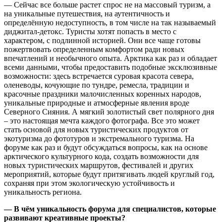
— Сейчас все больше растет спрос не на массовый туризм, а
на уникальные путешествия, на аутентичность и
определённую недоступность, в том числе на так называемый
диджитал-детокс. Туристы хотят попасть в место с
характером, с подлинной историей. Они все чаще готовы
пожертвовать определенным комфортом ради новых
впечатлений и необычного опыта. Арктика как раз и обладает
всеми данными, чтобы предоставить подобные эксклюзивные
возможности: здесь встречается суровая красота севера,
оленеводы, кочующие по тундре, ремесла, традиции и
красочные праздники малочисленных коренных народов,
уникальные природные и атмосферные явления вроде
Северного Сияния. А мягкий золотистый свет полярного дня
– это настоящая мечта каждого фотографа. Все это может
стать основой для новых туристических продуктов от
экотуризма до фототуров и экстремального туризма. На
форуме как раз и будут обсуждаться вопросы, как на основе
арктического культурного кода, создать возможности для
новых туристических маршрутов, фестивалей и других
мероприятий, которые будут притягивать людей круглый год,
сохраняя при этом экологическую устойчивость и
уникальность региона.
— В чём уникальность форума для специалистов, которые
развивают креативные проекты?