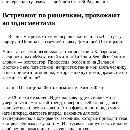
спикеры на эту тему», — добавил Сергей Радюшкин.
Встречают по рюшечкам, провожают
аплодисментами
— Вы не смотрите, что у меня рюшечки на платье! — сразу
парирует Полина с созвучной наряду фамилией Платицына.
У нее за плечами несколько гастропроектов в Хабаровске,
среди которых «Мускатный кит», «НиНо» и Semplice. Одним
словом — ресторатор. Профессия, особенно на Дальнем
Востоке с его логистикой, непростая: где зимой взять чернику
и как привезти помидоры, которые пахнут помидорами, не по
космической цене?
Полина Платицина. Фото: оргкомитет БизнесФест
— 2026-й это не конец. Идём дальше, будем сильными и
уверенными. Это такой тренд, наверное, сейчас, когда все
говорят: все плохо и сложно. А по факту просто надо уметь
идти вперёд, смотреть вперёд, находить для себя
эксперименты, в которые ты заходишь, которые приводят тебя
к определённым результатам. И создавать вокруг себя сильное
сообщество, комьюнити, — уверена спикер.