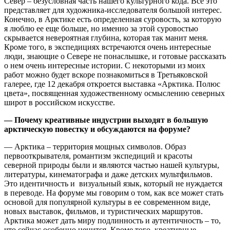
Север – безусловная часть нашего культурного кода. Все это
представляет для художника-исследователя большой интерес.
Конечно, в Арктике есть определенная суровость, за которую
я люблю ее еще больше, но именно за этой суровостью
скрывается невероятная глубина, которая так манит меня.
Кроме того, в экспедициях встречаются очень интересные
люди, знающие о Севере не понаслышке, и готовые рассказать
о нем очень интересные истории. С некоторыми из моих
работ можно будет вскоре познакомиться в Третьяковской
галерее, где 12 декабря откроется выставка «Арктика. Полюс
цвета», посвященная художественному осмыслению северных
широт в российском искусстве.
— Почему креативные индустрии выходят в большую
арктическую повестку и обсуждаются на форуме?
— Арктика – территория мощных символов. Образ
первооткрывателя, романтизм экспедиций и красоты
северной природы были и являются частью нашей культуры,
литературы, кинематографа и даже детских мультфильмов.
Это идентичность и визуальный язык, который не нуждается
в переводе. На форуме мы говорим о том, как все может стать
основой для популярной культуры в ее современном виде,
новых выставок, фильмов, и туристических маршрутов.
Арктика может дать миру подлинность и аутентичность – то,
что сейчас особенно ценится. Кроме того, креативные