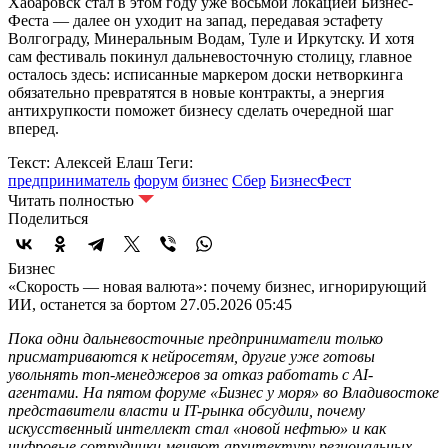
Хабаровск стал в этом году уже восьмой локацией Бизнес-
Феста — далее он уходит на запад, передавая эстафету
Волгограду, Минеральным Водам, Туле и Иркутску. И хотя
сам фестиваль покинул дальневосточную столицу, главное
осталось здесь: исписанные маркером доски нетворкинга
обязательно превратятся в новые контракты, а энергия
антихрупкости поможет бизнесу сделать очередной шаг
вперед.
Текст: Алексей Елаш
Теги:
предприниматель
форум
бизнес
Сбер
БизнесФест
Читать полностью
Поделиться
Бизнес
«Скорость — новая валюта»: почему бизнес, игнорирующий
ИИ, останется за бортом
27.05.2026 05:45
Пока одни дальневосточные предприниматели только
присматриваются к нейросетям, другие уже готовы
увольнять топ-менеджеров за отказ работать с AI-
агентами. На пятом форуме «Бизнес у моря» во Владивостоке
представители власти и IT-рынка обсудили, почему
искусственный интеллект стал «новой нефтью» и как
цифровые сотрудники меняют архитектуру региональных