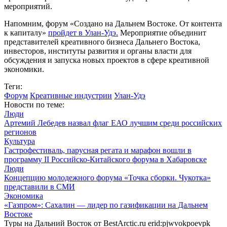
мероприятий.
Напомним, форум «Создано на Дальнем Востоке. От контента
к капиталу»
пройдет в Улан-Удэ.
Мероприятие объединит
представителей креативного бизнеса Дальнего Востока,
инвесторов, институты развития и органы власти для
обсуждения и запуска новых проектов в сфере креативной
экономики.
Теги:
Форум
Креативные индустрии
Улан-Удэ
Новости по теме:
Люди
Артемий Лебедев назвал флаг ЕАО лучшим среди российских
регионов
Культура
Гастрофестиваль, парусная регата и марафон вошли в
программу II Российско-Китайского форума в Хабаровске
Люди
Концепцию молодежного форума «Точка сборки. Чукотка»
представили в СМИ
Экономика
«Газпром»: Сахалин — лидер по газификации на Дальнем
Востоке
Туры на Дальний Восток от BestArctic.ru
erid:pjwvokpoevpk