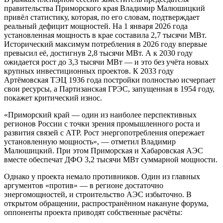
правительства Приморского края Владимир Малюшицкий
привёл статистику, которая, по его словам, подтверждает
реальный дефицит мощностей. На 1 января 2026 года
установленная мощность в крае составила 2,7 тысячи МВт.
Исторический максимум потребления в 2026 году впервые
превысил её, достигнув 2,8 тысячи МВт. А к 2030 году
ожидается рост до 3,3 тысячи МВт — и это без учёта новых
крупных инвестиционных проектов. К 2033 году
Артёмовская ТЭЦ 1936 года постройки полностью исчерпает
свои ресурсы, а Партизанская ГРЭС, запущенная в 1954 году,
покажет критический износ.
«Приморский край — один из наиболее перспективных
регионов России с точки зрения промышленного роста и
развития связей с АТР. Рост энергопотребления опережает
установленную мощность», — отметил Владимир
Малюшицкий. При этом Приморская и Хабаровская АЭС
вместе обеспечат ДФО 3,2 тысячи МВт суммарной мощности.
Однако у проекта немало противников. Один из главных
аргументов «против» — в регионе достаточно
энергомощностей, и строительство АЭС избыточно. В
открытом обращении, распространённом накануне форума,
оппоненты проекта приводят собственные расчёты: