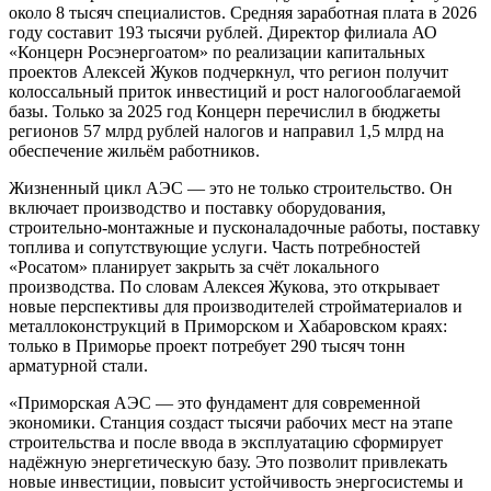
около 8 тысяч специалистов. Средняя заработная плата в 2026
году составит 193 тысячи рублей. Директор филиала АО
«Концерн Росэнергоатом» по реализации капитальных
проектов Алексей Жуков подчеркнул, что регион получит
колоссальный приток инвестиций и рост налогооблагаемой
базы. Только за 2025 год Концерн перечислил в бюджеты
регионов 57 млрд рублей налогов и направил 1,5 млрд на
обеспечение жильём работников.
Жизненный цикл АЭС — это не только строительство. Он
включает производство и поставку оборудования,
строительно-монтажные и пусконаладочные работы, поставку
топлива и сопутствующие услуги. Часть потребностей
«Росатом» планирует закрыть за счёт локального
производства. По словам Алексея Жукова, это открывает
новые перспективы для производителей стройматериалов и
металлоконструкций в Приморском и Хабаровском краях:
только в Приморье проект потребует 290 тысяч тонн
арматурной стали.
«Приморская АЭС — это фундамент для современной
экономики. Станция создаст тысячи рабочих мест на этапе
строительства и после ввода в эксплуатацию сформирует
надёжную энергетическую базу. Это позволит привлекать
новые инвестиции, повысит устойчивость энергосистемы и