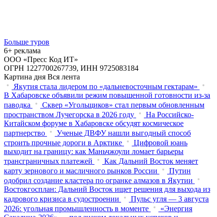
Больше туров
6+ реклама
ООО «Пресс Код ИТ»
ОГРН 1227700267739, ИНН 9725083184
Картина дня
Вся лента
Якутия стала лидером по «дальневосточным гектарам»
В Хабаровске объявили режим повышенной готовности из‑за
паводка
Сквер «Угольщиков» стал первым обновленным
пространством Лучегорска в 2026 году
На Российско-
Китайском форуме в Хабаровске обсудят космическое
партнерство
Ученые ДВФУ нашли выгодный способ
строить прочные дороги в Арктике
Цифровой юань
выходит на границу: как Маньчжоули ломает барьеры
трансграничных платежей
Как Дальний Восток меняет
карту зернового и масличного рынков России
Путин
одобрил создание кластера по огранке алмазов в Якутии
Востокгосплан: Дальний Восток ищет решения для выхода из
кадрового кризиса в судостроении
Пульс угля — 3 августа
2026: угольная промышленность в моменте
«Энергия