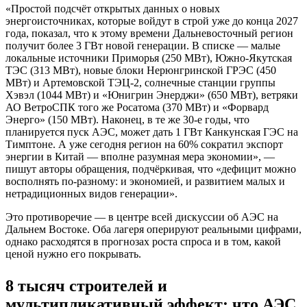
«Простой подсчёт открытых данных о новых
энергоисточниках, которые войдут в строй уже до конца 2027
года, показал, что к этому времени Дальневосточный регион
получит более 3 ГВт новой генерации. В списке — малые
локальные источники Приморья (250 МВт), Южно-Якутская
ТЭС (313 МВт), новые блоки Нерюнгринской ГРЭС (450
МВт) и Артемовской ТЭЦ-2, солнечные станции группы
Хэвэл (1044 МВт) и «Юнигрин Энерджи» (650 МВт), ветряки
АО ВетроСПК того же Росатома (370 МВт) и «Форвард
Энерго» (150 МВт). Наконец, в те же 30-е годы, что
планируется пуск АЭС, может дать 1 ГВт Канкунская ГЭС на
Тимптоне. А уже сегодня регион на 60% сократил экспорт
энергии в Китай — вполне разумная мера экономии», —
пишут авторы обращения, подчёркивая, что «дефицит можно
восполнять по-разному: и экономией, и развитием малых и
нетрадиционных видов генерации».
Это противоречие — в центре всей дискуссии об АЭС на
Дальнем Востоке. Оба лагеря оперируют реальными цифрами,
однако расходятся в прогнозах роста спроса и в том, какой
ценой нужно его покрывать.
8 тысяч строителей и
мультипликативный эффект: что АЭС