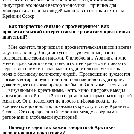
индустрии это новый вектор экономики – причина для
молодых талантливых людей как оставаться, так и ехать на
Крайний Север.
— Как творчество связано с просвещением? Как
просветительский интерес связан с развитием креативных
индустрий?
— Мне кажется, творческая и просветительская миссии всегда
идут нога в ногу. Люди искусства – увлеченные, часто
поглощенные своими идеями. Я влюблена в Арктику, и мне
хочется рассказать о ней, поделиться ее красотой и показать
через свои снимки насколько это удивительное место как
можно большему количеству людей. Просвещение нуждается
в языке, который будет понятен и близок новой аудитории,
даже тем, кто никогда прежде не был в Заполярье. Этот язык
— визуальный и креативный. Фото, кино, цифровые медиа,
анимация, дизайн — всё это современные формы разговора об
Арктике. Они позволяют не просто информировать, но
вовлекать, вдохновлять, показывать красоту и силу Крайнего
Севера. Это определенный «мостик» между северными
регионами и глобальной аудиторией.
— Почему сегодня так важно говорить об Арктике с
подрастающим поколением?