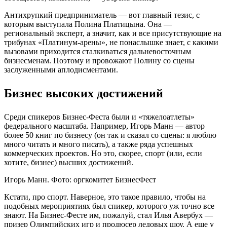
Антихрупкий предприниматель — вот главный тезис, с
которым выступала Полина Платицына. Она —
региональный эксперт, а значит, как и все присутствующие на
трибунах «Платинум-арены», не понаслышке знает, с какими
вызовами приходится сталкиваться дальневосточным
бизнесменам. Поэтому и провожают Полину со сцены
заслуженными аплодисментами.
Бизнес высоких достижений
Среди спикеров Бизнес-Феста были и «тяжелоатлеты»
федерального масштаба. Например, Игорь Манн — автор
более 50 книг по бизнесу (он так и сказал со сцены: я люблю
много читать и много писать), а также ряда успешных
коммерческих проектов. Но это, скорее, спорт (или, если
хотите, бизнес) высших достижений.
Игорь Манн. Фото: оргкомитет БизнесФест
Кстати, про спорт. Наверное, это такое правило, чтобы на
подобных мероприятиях был спикер, которого уж точно все
знают. На Бизнес-Фесте им, пожалуй, стал Илья Авербух —
призер Олимпийских игр и продюсер ледовых шоу. А еще у