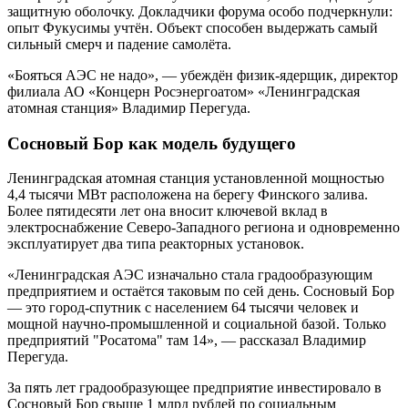
защитную оболочку. Докладчики форума особо подчеркнули:
опыт Фукусимы учтён. Объект способен выдержать самый
сильный смерч и падение самолёта.
«Бояться АЭС не надо», — убеждён физик-ядерщик, директор
филиала АО «Концерн Росэнергоатом» «Ленинградская
атомная станция» Владимир Перегуда.
Сосновый Бор как модель будущего
Ленинградская атомная станция установленной мощностью
4,4 тысячи МВт расположена на берегу Финского залива.
Более пятидесяти лет она вносит ключевой вклад в
электроснабжение Северо-Западного региона и одновременно
эксплуатирует два типа реакторных установок.
«Ленинградская АЭС изначально стала градообразующим
предприятием и остаётся таковым по сей день. Сосновый Бор
— это город-спутник с населением 64 тысячи человек и
мощной научно-промышленной и социальной базой. Только
предприятий "Росатома" там 14», — рассказал Владимир
Перегуда.
За пять лет градообразующее предприятие инвестировало в
Сосновый Бор свыше 1 млрд рублей по социальным