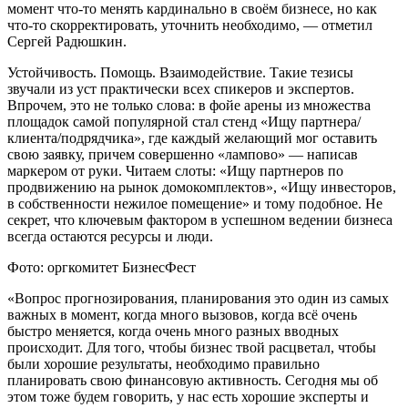
момент что-то менять кардинально в своём бизнесе, но как
что-то скорректировать, уточнить необходимо, — отметил
Сергей Радюшкин.
Устойчивость. Помощь. Взаимодействие. Такие тезисы
звучали из уст практически всех спикеров и экспертов.
Впрочем, это не только слова: в фойе арены из множества
площадок самой популярной стал стенд «Ищу партнера/
клиента/подрядчика», где каждый желающий мог оставить
свою заявку, причем совершенно «лампово» — написав
маркером от руки. Читаем слоты: «Ищу партнеров по
продвижению на рынок домокомплектов», «Ищу инвесторов,
в собственности нежилое помещение» и тому подобное. Не
секрет, что ключевым фактором в успешном ведении бизнеса
всегда остаются ресурсы и люди.
Фото: оргкомитет БизнесФест
«Вопрос прогнозирования, планирования это один из самых
важных в момент, когда много вызовов, когда всё очень
быстро меняется, когда очень много разных вводных
происходит. Для того, чтобы бизнес твой расцветал, чтобы
были хорошие результаты, необходимо правильно
планировать свою финансовую активность. Сегодня мы об
этом тоже будем говорить, у нас есть хорошие эксперты и