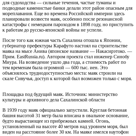
для судоходства — сильные течения, частые туманы и
подводные каменистые банки делали этот район опасным для
мореплавания. Еще во времена Российской империи здесь
планировали возвести маяк, особенно после резонансной
катастрофы с немецким пароходом в 1898 году, но приступить
к работам до русско-японской войны не успели.
После того как южная часть Сахалина отошла к Японии,
губернатор префектуры Карафуто настоял на строительстве
маяка на мысе Анива (японское название — Накасирэтоко. —
Прим. EastRussia.ru). Автором проекта стал инженер Синобу
Миура. На возведение ушло два года, а стоимость работ по
тем временам была огромной — 600 тыс. иен. Это
объяснялось труднодоступностью места: маяк строили на
скале Сивучья, доступ к которой был возможен только с моря.
Площадка под будущий маяк. Источник: министерство
культуры и архивного дела Сахалинской области
В 1939 году маяк официально запустили. Круглая бетонная
башня высотой 31 метр была вписана в овальное основание,
будто вырастающее из прибрежных камней. Огонь,
установленный на высоте 40 метров над уровнем моря, был
виден на расстояние более 30 км. На маяке имелся наутофон