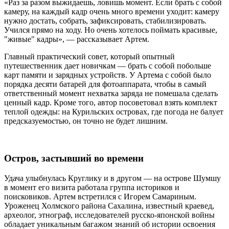
«Раз за разом выжидаешь, ловишь момент. Если брать с собой
камеру, на каждый кадр очень много времени уходит: камеру
нужно достать, собрать, зафиксировать, стабилизировать.
Учился прямо на ходу. Но очень хотелось поймать красивые,
"живые" кадры», — рассказывает Артем.
Главный практический совет, который опытный
путешественник дает новичкам —
брать с собой побольше
карт памяти и зарядных устройств. У Артема с собой было
порядка десяти батарей для фотоаппарата, чтобы в самый
ответственный момент нехватка заряда не помешала сделать
ценный кадр. Кроме того, автор посоветовал взять комплект
теплой одежды: на Курильских островах, где погода не балует
предсказуемостью, он точно не будет лишним.
Остров, застывший во времени
Удача улыбнулась Круглику и в другом — на острове Шумшу
в момент его визита работала группа историков и
поисковиков. Артем встретился с Игорем Самариным.
Уроженец Холмского района Сахалина, известный краевед,
археолог, этнограф, исследователей русско-японской войны
обладает уникальным багажом знаний об истории освоения