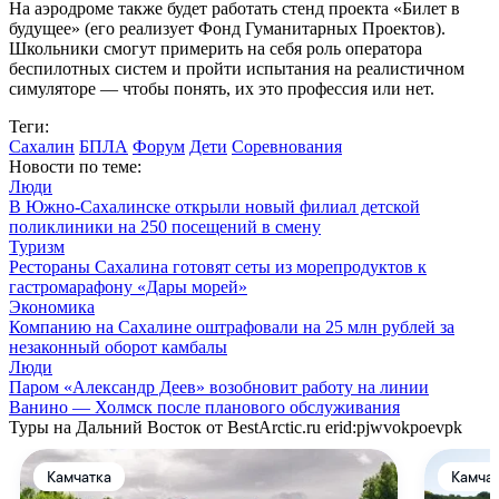
На аэродроме также будет работать стенд проекта «Билет в
будущее» (его реализует Фонд Гуманитарных Проектов).
Школьники смогут примерить на себя роль оператора
беспилотных систем и пройти испытания на реалистичном
симуляторе — чтобы понять, их это профессия или нет.
Теги:
Сахалин
БПЛА
Форум
Дети
Соревнования
Новости по теме:
Люди
В Южно-Сахалинске открыли новый филиал детской
поликлиники на 250 посещений в смену
Туризм
Рестораны Сахалина готовят сеты из морепродуктов к
гастромарафону «Дары морей»
Экономика
Компанию на Сахалине оштрафовали на 25 млн рублей за
незаконный оборот камбалы
Люди
Паром «Александр Деев» возобновит работу на линии
Ванино — Холмск после планового обслуживания
Туры на Дальний Восток от BestArctic.ru
erid:pjwvokpoevpk