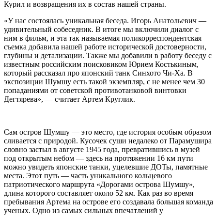
Курил и возвращения их в состав нашей страны.
«У нас состоялась уникальная беседа. Игорь Анатольевич —
удивительный собеседник. В итоге мы включили диалог с
ним в фильм, и эта так называемая поликорреспондентская
съемка добавила нашей работе исторической достоверности,
глубины и детализации. Также мы добавили в работу беседу с
известным российским поисковиком Юрием Костькиным,
который рассказал про японский танк Синхото Чи-Ха. В
экспозиции Шумшу есть такой экземпляр, с не менее чем 30
попаданиями от советской противотанковой винтовки
Дегтярева», — считает Артем Круглик.
Сам остров Шумшу — это место, где история особым образом
сливается с природой. Кусочек суши недалеко от Парамушира
словно застыл в августе 1945 года, превратившись в музей
под открытым небом — здесь на протяжении 16 км пути
можно увидеть японские танки, уцелевшие ДОТы, памятные
места. Этот путь — часть уникального кольцевого
патриотического маршрута «Дорогами острова Шумшу»,
длина которого составляет около 52 км. Как раз во время
пребывания Артема на острове его создавала большая команда
ученых. Одно из самых сильных впечатлений у