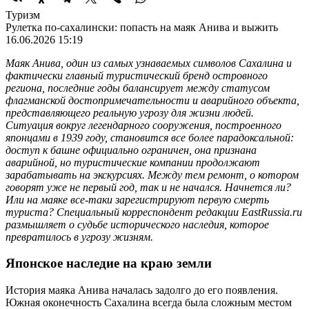
Туризм
Рулетка по-сахалински: попасть на маяк Анива и выжить
16.06.2026 15:19
Маяк Анива, один из самых узнаваемых символов Сахалина и
фактически главный туристический бренд островного
региона, последние годы балансирует между статусом
флагманской достопримечательности и аварийного объекта,
представляющего реальную угрозу для жизни людей.
Ситуация вокруг легендарного сооружения, построенного
японцами в 1939 году, становится все более парадоксальной:
доступ к башне официально ограничен, она признана
аварийной, но туристические компании продолжают
зарабатывать на экскурсиях. Между тем ремонт, о котором
говорят уже не первый год, так и не начался. Начнется ли?
Или на маяке все-таки зарегистрируют первую смерть
туриста? Специальный корреспондент редакции EastRussia.ru
размышляет о судьбе исторического наследия, которое
превратилось в угрозу жизням.
Японское наследие на краю земли
История маяка Анива началась задолго до его появления.
Южная оконечность Сахалина всегда была сложным местом