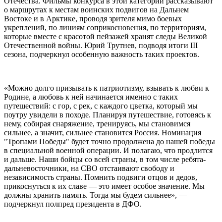
Отечества. Фильмы конкурса в этой категории рассказывают
о маршрутах к местам воинских подвигов на Дальнем
Востоке и в Арктике, проводя зрителя мимо боевых
укреплений, по линиям соприкосновения, по территориям,
которые вместе с красотой пейзажей хранят следы Великой
Отечественной войны. Юрий Трутнев, подводя итоги III
сезона, подчеркнул особенную важность таких проектов.
«Можно долго призывать к патриотизму, взывать к любви к
Родине, а любовь к ней начинается именно с таких
путешествий: с гор, с рек, с каждого цветка, который мы
поутру увидели в походе. Планируя путешествие, готовясь к
нему, собирая снаряжение, тренируясь, мы становимся
сильнее, а значит, сильнее становится Россия. Номинация
"Тропами Победы" будет точно продолжена до нашей победы
в специальной военной операции. И полагаю, что продлится
и дальше. Наши бойцы со всей страны, в том числе ребята-
дальневосточники, на СВО отстаивают свободу и
независимость страны. Помнить подвиги отцов и дедов,
прикоснуться к их славе — это имеет особое значение. Мы
должны хранить память. Тогда мы будем сильнее», —
подчеркнул полпред президента в ДФО.