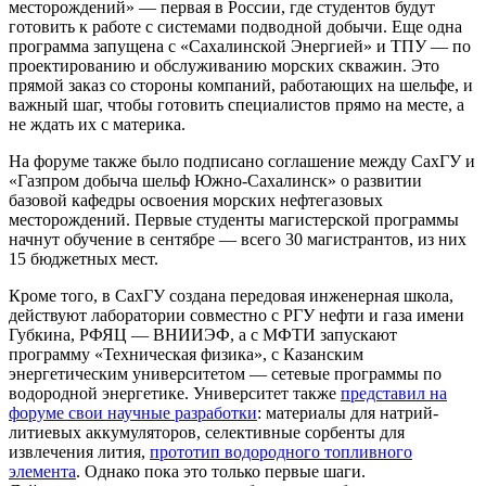
месторождений» — первая в России, где студентов будут
готовить к работе с системами подводной добычи. Еще одна
программа запущена с «Сахалинской Энергией» и ТПУ — по
проектированию и обслуживанию морских скважин. Это
прямой заказ со стороны компаний, работающих на шельфе, и
важный шаг, чтобы готовить специалистов прямо на месте, а
не ждать их с материка.
На форуме также было подписано соглашение между СахГУ и
«Газпром добыча шельф Южно-Сахалинск» о развитии
базовой кафедры освоения морских нефтегазовых
месторождений. Первые студенты магистерской программы
начнут обучение в сентябре — всего 30 магистрантов, из них
15 бюджетных мест.
Кроме того, в СахГУ создана передовая инженерная школа,
действуют лаборатории совместно с РГУ нефти и газа имени
Губкина, РФЯЦ — ВНИИЭФ, а с МФТИ запускают
программу «Техническая физика», с Казанским
энергетическим университетом — сетевые программы по
водородной энергетике. Университет также
представил на
форуме свои научные разработки
: материалы для натрий-
литиевых аккумуляторов, селективные сорбенты для
извлечения лития,
прототип водородного топливного
элемента
. Однако пока это только первые шаги.