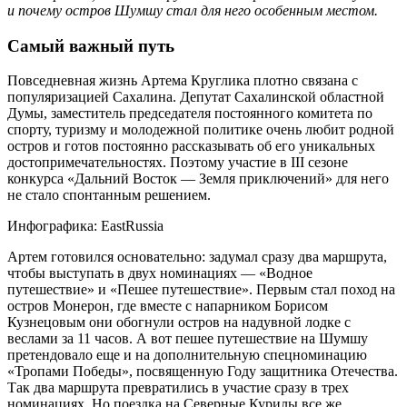
и почему остров Шумшу стал для него особенным местом.
Самый важный путь
Повседневная жизнь Артема Круглика плотно связана с
популяризацией Сахалина. Депутат Сахалинской областной
Думы, заместитель председателя постоянного комитета по
спорту, туризму и молодежной политике очень любит родной
остров и готов постоянно рассказывать об его уникальных
достопримечательностях. Поэтому участие в III сезоне
конкурса «Дальний Восток — Земля приключений» для него
не стало спонтанным решением.
Инфографика: EastRussia
Артем готовился основательно: задумал сразу два маршрута,
чтобы выступать в двух номинациях — «Водное
путешествие» и «Пешее путешествие». Первым стал поход на
остров Монерон, где вместе с напарником Борисом
Кузнецовым они обогнули остров на надувной лодке с
веслами за 11 часов. А вот пешее путешествие на Шумшу
претендовало еще и на дополнительную спецноминацию
«Тропами Победы», посвященную Году защитника Отечества.
Так два маршрута превратились в участие сразу в трех
номинациях. Но поездка на Северные Курилы все же