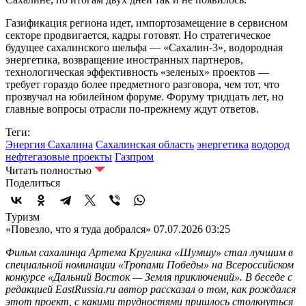
Газификация региона идет, импортозамещение в сервисном
секторе продвигается, кадры готовят. Но стратегическое
будущее сахалинского шельфа — «Сахалин-3», водородная
энергетика, возвращение иностранных партнеров,
технологическая эффективность «зеленых» проектов —
требует гораздо более предметного разговора, чем тот, что
прозвучал на юбилейном форуме. Форуму тридцать лет, но
главные вопросы отрасли по-прежнему ждут ответов.
Теги:
Энергия Сахалина
Сахалинская область
энергетика
водород
нефтегазовые проекты
Газпром
Читать полностью
Поделиться
Туризм
«Повезло, что я туда добрался»
07.07.2026 03:25
Фильм сахалинца Артема Круглика «Шумшу» стал лучшим в
специальной номинации «Тропами Победы» на Всероссийском
конкурсе «Дальний Восток — Земля приключений». В беседе с
редакцией EastRussia.ru автор рассказал о том, как рождался
этот проект, с какими трудностями пришлось столкнуться