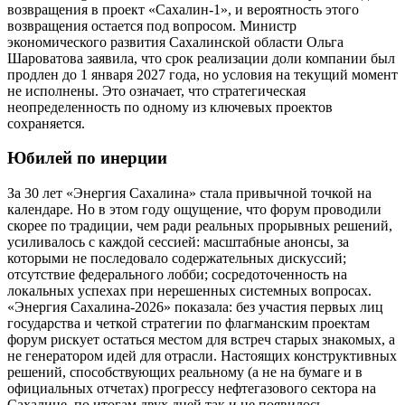
возвращения в проект «Сахалин-1», и вероятность этого
возвращения остается под вопросом. Министр
экономического развития Сахалинской области Ольга
Шароватова заявила, что срок реализации доли компании был
продлен до 1 января 2027 года, но условия на текущий момент
не исполнены. Это означает, что стратегическая
неопределенность по одному из ключевых проектов
сохраняется.
Юбилей по инерции
За 30 лет «Энергия Сахалина» стала привычной точкой на
календаре. Но в этом году ощущение, что форум проводили
скорее по традиции, чем ради реальных прорывных решений,
усиливалось с каждой сессией: масштабные анонсы, за
которыми не последовало содержательных дискуссий;
отсутствие федерального лобби; сосредоточенность на
локальных успехах при нерешенных системных вопросах.
«Энергия Сахалина-2026» показала: без участия первых лиц
государства и четкой стратегии по флагманским проектам
форум рискует остаться местом для встреч старых знакомых, а
не генератором идей для отрасли. Настоящих конструктивных
решений, способствующих реальному (а не на бумаге и в
официальных отчетах) прогрессу нефтегазового сектора на
Сахалине, по итогам двух дней так и не появилось.