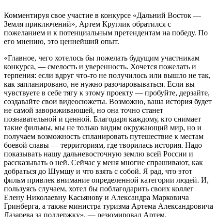
Комментируя свое участие в конкурсе «Дальний Восток —
Земля приключений», Артем Круглик обратился с
пожеланием и к потенциальным претендентам на победу. По
его мнению, это ценнейший опыт.
«Главное, чего хотелось бы пожелать будущим участникам
конкурса, — смелость и уверенность. Хочется пожелать и
терпения: если вдруг что-то не получилось или вышло не так,
как запланировано, не нужно разочаровываться. Если вы
чувствуете в себе тягу к этому проекту — пробуйте, дерзайте,
создавайте свои видеосюжеты. Возможно, ваша история будет
не самой завораживающей, но она точно станет
познавательной и ценной. Благодаря каждому, кто снимает
такие фильмы, мы не только видим окружающий мир, но и
получаем возможность спланировать путешествие к местам
боевой славы — территориям, где творилась история. Надо
показывать нашу дальневосточную землю всей России и
рассказывать о ней. Сейчас у меня многие спрашивают, как
добраться до Шумшу и что взять с собой. Я рад, что этот
фильм привлек внимание определенной категории людей. И,
пользуясь случаем, хотел бы поблагодарить своих коллег
Елену Николаевну Касьянову и Александра Марковича
Гринберга, а также министра туризма Артема Александровича
Лазарева за поддержку», — резюмировал Артем.