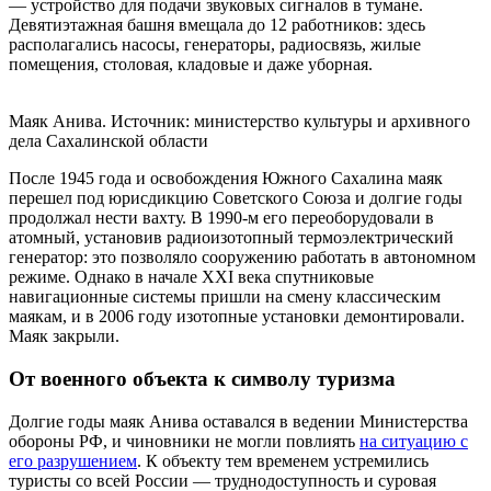
— устройство для подачи звуковых сигналов в тумане.
Девятиэтажная башня вмещала до 12 работников: здесь
располагались насосы, генераторы, радиосвязь, жилые
помещения, столовая, кладовые и даже уборная.
Маяк Анива. Источник: министерство культуры и архивного
дела Сахалинской области
После 1945 года и освобождения Южного Сахалина маяк
перешел под юрисдикцию Советского Союза и долгие годы
продолжал нести вахту. В 1990-м его переоборудовали в
атомный, установив радиоизотопный термоэлектрический
генератор: это позволяло сооружению работать в автономном
режиме. Однако в начале XXI века спутниковые
навигационные системы пришли на смену классическим
маякам, и в 2006 году изотопные установки демонтировали.
Маяк закрыли.
От военного объекта к символу туризма
Долгие годы маяк Анива оставался в ведении Министерства
обороны РФ, и чиновники не могли повлиять
на ситуацию с
его разрушением
. К объекту тем временем устремились
туристы со всей России — труднодоступность и суровая