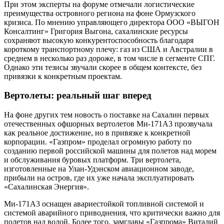
При этом эксперты на форуме отмечали логистические
преимущества островного региона на фоне Ормузского
кризиса. По мнению управляющего директора ООО «ВЫГОН
Консалтинг» Григория Выгона, сахалинские ресурсы
сохраняют высокую конкурентоспособность благодаря
короткому транспортному плечу: газ из США и Австралии в
среднем в несколько раз дороже, в том числе в сегменте СПГ.
Однако эти тезисы звучали скорее в общем контексте, без
привязки к конкретным проектам.
Вертолеты: реальный шаг вперед
На фоне других тем новость о поставке на Сахалин первых
отечественных офшорных вертолетов Ми-171А3 прозвучала
как реальное достижение, но в привязке к конкретной
корпорации. «Газпром» проделал огромную работу по
созданию первой российской машины для полетов над морем
и обслуживания буровых платформ. Три вертолета,
изготовленные на Улан-Удэнском авиационном заводе,
прибыли на остров, где их уже начала эксплуатировать
«Сахалинская Энергия».
Ми-171А3 оснащен авариестойкой топливной системой и
системой аварийного приводнения, что критически важно для
полетов над водой. Более того, замглавы «Газпрома» Виталий