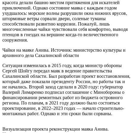
красота делали башню местом притяжения для искателей
приключений. Однако состояние маяка с каждым годом
ухудшалось: морские волны разрушили окна нижних ярусов,
штормовые ветры сорвали двери, соленые туманы
способствовали развитию коррозии. Пожалуй, лишь
многочисленные чайки чувствовали себя комфортно, выводя
птенцов в гнездах на вершине когда-то величественного
сооружения.
Чайки на маяке Анива. Источник: министерство культуры и
архивного дела Сахалинской области
Ситуация изменилась в 2015 году, когда министр обороны
Сергей Шойгу передал маяк в ведение правительства
Сахалинской области. Был разработан проект восстановления,
который даже показали президенту России, но работы так и
не начались. Второй заход сделали в 2020 году: губернатор
Валерий Лимаренко подписал соглашение с Минобороны о
финансировании ремонтных работ из бюджета островного
региона. По планам, в 2021 году должно было состояться
проектирование, в 2022–2023 годах — начало строительно-
монтажных работ. Однако и эти сроки были сорваны.
Визуализация проекта реконструкции маяка Анива.