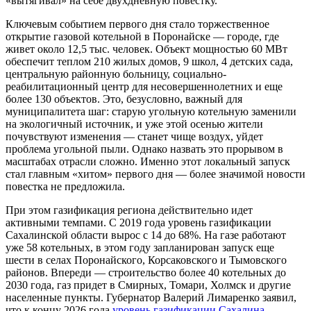
«вытягивал» на себе двухдневную повестку.
Ключевым событием первого дня стало торжественное
открытие газовой котельной в Поронайске — городе, где
живет около 12,5 тыс. человек. Объект мощностью 60 МВт
обеспечит теплом 210 жилых домов, 9 школ, 4 детских сада,
центральную районную больницу, социально-
реабилитационный центр для несовершеннолетних и еще
более 130 объектов. Это, безусловно, важный для
муниципалитета шаг: старую угольную котельную заменили
на экологичный источник, и уже этой осенью жители
почувствуют изменения — станет чище воздух, уйдет
проблема угольной пыли. Однако назвать это прорывом в
масштабах отрасли сложно. Именно этот локальный запуск
стал главным «хитом» первого дня — более значимой новости
повестка не предложила.
При этом газификация региона действительно идет
активными темпами. С 2019 года уровень газификации
Сахалинской области вырос с 14 до 68%. На газе работают
уже 58 котельных, в этом году запланирован запуск еще
шести в селах Поронайского, Корсаковского и Тымовского
районов. Впереди — строительство более 40 котельных до
2030 года, газ придет в Смирных, Томари, Холмск и другие
населенные пункты. Губернатор Валерий Лимаренко заявил,
что к концу 2026 года
уровень газификации Сахалина