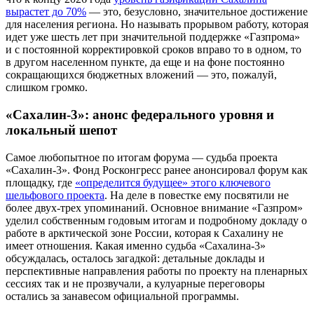
вырастет до 70%
— это, безусловно, значительное достижение
для населения региона. Но называть прорывом работу, которая
идет уже шесть лет при значительной поддержке «Газпрома»
и с постоянной корректировкой сроков вправо то в одном, то
в другом населенном пункте, да еще и на фоне постоянно
сокращающихся бюджетных вложений — это, пожалуй,
слишком громко.
«Сахалин-3»: анонс федерального уровня и
локальный шепот
Самое любопытное по итогам форума — судьба проекта
«Сахалин-3». Фонд Росконгресс ранее анонсировал форум как
площадку, где
«определится будущее» этого ключевого
шельфового проекта
. На деле в повестке ему посвятили не
более двух-трех упоминаний. Основное внимание «Газпром»
уделил собственным годовым итогам и подробному докладу о
работе в арктической зоне России, которая к Сахалину не
имеет отношения. Какая именно судьба «Сахалина-3»
обсуждалась, осталось загадкой: детальные доклады и
перспективные направления работы по проекту на пленарных
сессиях так и не прозвучали, а кулуарные переговоры
остались за занавесом официальной программы.