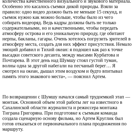
количества качественного визуального и звукового материала.
Особенно это касалось съемки дикой природы. Взяли за
правило: одно видео должно быть не меньше 15 секунд, и
съемок нужно как можно больше, чтобы было из чего
собирать видеоряд. Ведь кадры должны быть не только
содержательными, но и качественными, чтобы передать
атмосферу острова и его уникальную природу, где обитают
нерпы, бакланы, гагары. Очень хотелось погрузить зрителей в
атмосферу места, создать для них эффект присутствия. Немало
эмоций добавил и Тихий океан: я подошел как раз к точке
высадки советского десанта, между мысами Курбатова и
Почтарева. В этот день над Шумшу стоял густой туман,
волны одна за другой набегали на песчаный берег… Я
смотрел на океан, дышал этим воздухом и будто впитывал
память этого знакового места», — пояснил Артем.
По возвращении с Шумшу начался самый трудоемкий этап —
монтаж. Основной объем этой работы лег на известного в
Сахалинской области журналиста и режиссера монтажа
Тиграна Григоряна. При подготовке к съемкам команда
создала сценарную основу фильма, но Артем Круглик был
готов отказаться от первоначального плана продвижения по
маршруту.