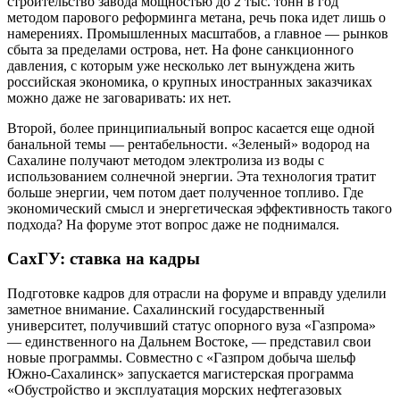
строительство завода мощностью до 2 тыс. тонн в год
методом парового реформинга метана, речь пока идет лишь о
намерениях. Промышленных масштабов, а главное — рынков
сбыта за пределами острова, нет. На фоне санкционного
давления, с которым уже несколько лет вынуждена жить
российская экономика, о крупных иностранных заказчиках
можно даже не заговаривать: их нет.
Второй, более принципиальный вопрос касается еще одной
банальной темы — рентабельности. «Зеленый» водород на
Сахалине получают методом электролиза из воды с
использованием солнечной энергии. Эта технология тратит
больше энергии, чем потом дает полученное топливо. Где
экономический смысл и энергетическая эффективность такого
подхода? На форуме этот вопрос даже не поднимался.
СахГУ: ставка на кадры
Подготовке кадров для отрасли на форуме и вправду уделили
заметное внимание. Сахалинский государственный
университет, получивший статус опорного вуза «Газпрома»
— единственного на Дальнем Востоке, — представил свои
новые программы. Совместно с «Газпром добыча шельф
Южно-Сахалинск» запускается магистерская программа
«Обустройство и эксплуатация морских нефтегазовых