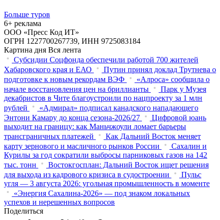
Больше туров
6+ реклама
ООО «Пресс Код ИТ»
ОГРН 1227700267739, ИНН 9725083184
Картина дня
Вся лента
Субсидии Соцфонда обеспечили работой 700 жителей
Хабаровского края и ЕАО
Путин принял доклад Трутнева о
подготовке к новым рекордам ВЭФ
«Алроса» сообщила о
начале восстановления цен на бриллианты
Парк у Музея
декабристов в Чите благоустроили по нацпроекту за 1 млн
рублей
«Адмирал» подписал канадского нападающего
Энтони Камару до конца сезона-2026/27
Цифровой юань
выходит на границу: как Маньчжоули ломает барьеры
трансграничных платежей
Как Дальний Восток меняет
карту зернового и масличного рынков России
Сахалин и
Курилы за год сократили выбросы парниковых газов на 142
тыс. тонн
Востокгосплан: Дальний Восток ищет решения
для выхода из кадрового кризиса в судостроении
Пульс
угля — 3 августа 2026: угольная промышленность в моменте
«Энергия Сахалина-2026» — под знаком локальных
успехов и нерешенных вопросов
Поделиться