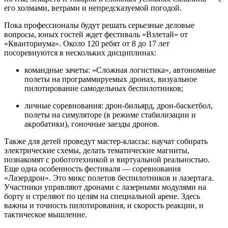
его холмами, ветрами и непредсказуемой погодой.
Пока профессионалы будут решать серьезные деловые
вопросы, юных гостей ждет фестиваль «Взлетай» от
«Кванториума». Около 120 ребят от 8 до 17 лет
посоревнуются в нескольких дисциплинах:
командные зачеты: «Сложная логистика», автономные
полеты на программируемых дронах, визуальное
пилотирование самодельных беспилотников;
личные соревнования: дрон-бильярд, дрон-баскетбол,
полеты на симуляторе (в режиме стабилизации и
акробатики), гоночные заезды дронов.
Также для детей проведут мастер-классы: научат собирать
электрические схемы, делать тематические магниты,
познакомят с робототехникой и виртуальной реальностью.
Еще одна особенность фестиваля — соревнования
«Лазердрон». Это микс полетов беспилотников и лазертага.
Участники управляют дронами с лазерными модулями на
борту и стреляют по целям на специальной арене. Здесь
важны и точность пилотирования, и скорость реакции, и
тактическое мышление.