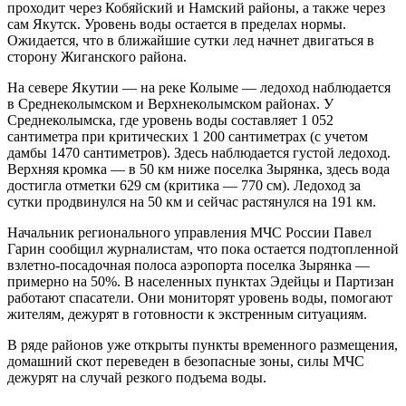
проходит через Кобяйский и Намский районы, а также через
сам Якутск. Уровень воды остается в пределах нормы.
Ожидается, что в ближайшие сутки лед начнет двигаться в
сторону Жиганского района.
На севере Якутии — на реке Колыме — ледоход наблюдается
в Среднеколымском и Верхнеколымском районах. У
Среднеколымска, где уровень воды составляет 1 052
сантиметра при критических 1 200 сантиметрах (с учетом
дамбы 1470 сантиметров). Здесь наблюдается густой ледоход.
Верхняя кромка — в 50 км ниже поселка Зырянка, здесь вода
достигла отметки 629 см (критика — 770 см). Ледоход за
сутки продвинулся на 50 км и сейчас растянулся на 191 км.
Начальник регионального управления МЧС России Павел
Гарин сообщил журналистам, что пока остается подтопленной
взлетно-посадочная полоса аэропорта поселка Зырянка —
примерно на 50%. В населенных пунктах Эдейцы и Партизан
работают спасатели. Они мониторят уровень воды, помогают
жителям, дежурят в готовности к экстренным ситуациям.
В ряде районов уже открыты пункты временного размещения,
домашний скот переведен в безопасные зоны, силы МЧС
дежурят на случай резкого подъема воды.