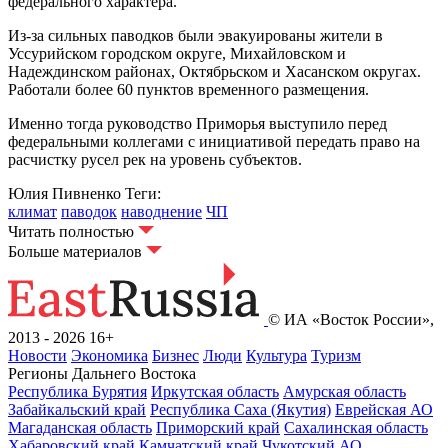
федерального характера.
Из-за сильных паводков были эвакуированы жители в
Уссурийском городском округе, Михайловском и
Надеждинском районах, Октябрьском и Хасанском округах.
Работали более 60 пунктов временного размещения.
Именно тогда руководство Приморья выступило перед
федеральными коллегами с инициативой передать право на
расчистку русел рек на уровень субъектов.
Юлия Пивненко
Теги:
климат
паводок
наводнение
ЧП
Читать полностью
Больше материалов
© ИА «Восток России»,
2013 - 2026
16+
Новости
Экономика
Бизнес
Люди
Культура
Туризм
Регионы Дальнего Востока
Республика Бурятия
Иркутская область
Амурская область
Забайкальский край
Республика Саха (Якутия)
Еврейская АО
Магаданская область
Приморский край
Сахалинская область
Хабаровский край
Камчатский край
Чукотский АО