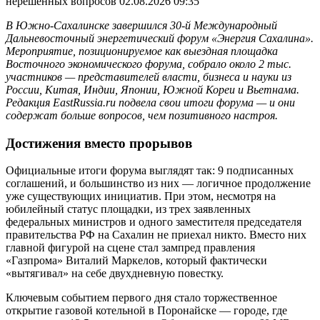
нерешенных вопросов
02.08.2026 09:35
В Южно-Сахалинске завершился 30-й Международный
Дальневосточный энергетический форум «Энергия Сахалина».
Мероприятие, позиционируемое как выездная площадка
Восточного экономического форума, собрало около 2 тыс.
участников — представителей власти, бизнеса и науки из
России, Китая, Индии, Японии, Южной Кореи и Вьетнама.
Редакция EastRussia.ru подвела свои итоги форума — и они
содержат больше вопросов, чем позитивного настроя.
Достижения вместо прорывов
Официальные итоги форума выглядят так: 9 подписанных
соглашений, и большинство из них — логичное продолжение
уже существующих инициатив. При этом, несмотря на
юбилейный статус площадки, из трех заявленных
федеральных министров и одного заместителя председателя
правительства РФ на Сахалин не приехал никто. Вместо них
главной фигурой на сцене стал зампред правления
«Газпрома» Виталий Маркелов, который фактически
«вытягивал» на себе двухдневную повестку.
Ключевым событием первого дня стало торжественное
открытие газовой котельной в Поронайске — городе, где