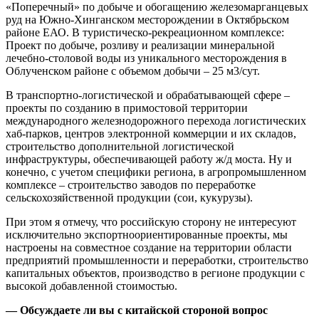
«Поперечный» по добыче и обогащению железомарганцевых
руд на Южно-Хинганском месторождении в Октябрьском
районе ЕАО. В туристическо-рекреационном комплексе:
Проект по добыче, розливу и реализации минеральной
лечебно-столовой воды из уникального месторождения в
Облученском районе с объемом добычи – 25 м3/сут.
В транспортно-логистической и обрабатывающей сфере –
проекты по созданию в примостовой территории
международного железнодорожного перехода логистических
хаб-парков, центров электронной коммерции и их складов,
строительство дополнительной логистической
инфраструктуры, обеспечивающей работу ж/д моста. Ну и
конечно, с учетом специфики региона, в агропромышленном
комплексе – строительство заводов по переработке
сельскохозяйственной продукции (сои, кукурузы).
При этом я отмечу, что российскую сторону не интересуют
исключительно экспортноориентированные проекты, мы
настроены на совместное создание на территории области
предприятий промышленности и переработки, строительство
капитальных объектов, производство в регионе продукции с
высокой добавленной стоимостью.
— Обсуждаете ли вы с китайской стороной вопрос