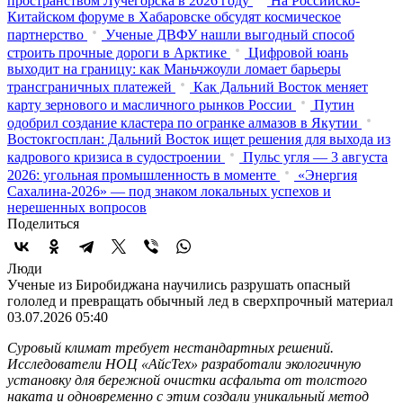
пространством Лучегорска в 2026 году
На Российско-
Китайском форуме в Хабаровске обсудят космическое
партнерство
Ученые ДВФУ нашли выгодный способ
строить прочные дороги в Арктике
Цифровой юань
выходит на границу: как Маньчжоули ломает барьеры
трансграничных платежей
Как Дальний Восток меняет
карту зернового и масличного рынков России
Путин
одобрил создание кластера по огранке алмазов в Якутии
Востокгосплан: Дальний Восток ищет решения для выхода из
кадрового кризиса в судостроении
Пульс угля — 3 августа
2026: угольная промышленность в моменте
«Энергия
Сахалина-2026» — под знаком локальных успехов и
нерешенных вопросов
Поделиться
Люди
Ученые из Биробиджана научились разрушать опасный
гололед и превращать обычный лед в сверхпрочный материал
03.07.2026 05:40
Суровый климат требует нестандартных решений.
Исследователи НОЦ «АйсТех» разработали экологичную
установку для бережной очистки асфальта от толстого
наката и одновременно с этим создали уникальный метод