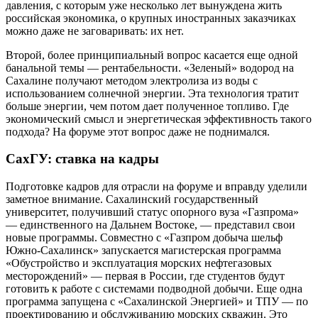
давления, с которым уже несколько лет вынуждена жить
российская экономика, о крупных иностранных заказчиках
можно даже не заговаривать: их нет.
Второй, более принципиальный вопрос касается еще одной
банальной темы — рентабельности. «Зеленый» водород на
Сахалине получают методом электролиза из воды с
использованием солнечной энергии. Эта технология тратит
больше энергии, чем потом дает полученное топливо. Где
экономический смысл и энергетическая эффективность такого
подхода? На форуме этот вопрос даже не поднимался.
СахГУ: ставка на кадры
Подготовке кадров для отрасли на форуме и вправду уделили
заметное внимание. Сахалинский государственный
университет, получивший статус опорного вуза «Газпрома»
— единственного на Дальнем Востоке, — представил свои
новые программы. Совместно с «Газпром добыча шельф
Южно-Сахалинск» запускается магистерская программа
«Обустройство и эксплуатация морских нефтегазовых
месторождений» — первая в России, где студентов будут
готовить к работе с системами подводной добычи. Еще одна
программа запущена с «Сахалинской Энергией» и ТПУ — по
проектированию и обслуживанию морских скважин. Это