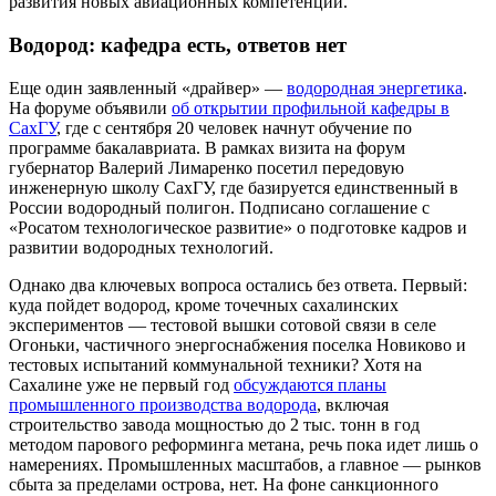
развития новых авиационных компетенций.
Водород: кафедра есть, ответов нет
Еще один заявленный «драйвер» —
водородная энергетика
.
На форуме объявили
об открытии профильной кафедры в
СахГУ
, где с сентября 20 человек начнут обучение по
программе бакалавриата. В рамках визита на форум
губернатор Валерий Лимаренко посетил передовую
инженерную школу СахГУ, где базируется единственный в
России водородный полигон. Подписано соглашение с
«Росатом технологическое развитие» о подготовке кадров и
развитии водородных технологий.
Однако два ключевых вопроса остались без ответа. Первый:
куда пойдет водород, кроме точечных сахалинских
экспериментов — тестовой вышки сотовой связи в селе
Огоньки, частичного энергоснабжения поселка Новиково и
тестовых испытаний коммунальной техники? Хотя на
Сахалине уже не первый год
обсуждаются планы
промышленного производства водорода
, включая
строительство завода мощностью до 2 тыс. тонн в год
методом парового реформинга метана, речь пока идет лишь о
намерениях. Промышленных масштабов, а главное — рынков
сбыта за пределами острова, нет. На фоне санкционного