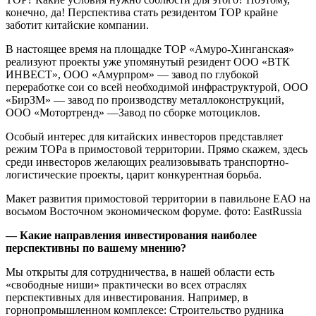
конечно, да! Перспектива стать резидентом ТОР крайне
заботит китайские компании.
В настоящее время на площадке ТОР «Амуро-Хинганская»
реализуют проекты уже упомянутый резидент ООО «ВТК
ИНВЕСТ», ООО «Амурпром» — завод по глубокой
переработке сои со всей необходимой инфраструктурой, ООО
«БирЗМ» — завод по производству металлоконструкций,
ООО «Мотортренд» —Завод по сборке мотоциклов.
Особый интерес для китайских инвесторов представляет
режим ТОРа в примостовой территории. Прямо скажем, здесь
среди инвесторов желающих реализовывать транспортно-
логистические проекты, царит конкурентная борьба.
Макет развития примостовой территории в павильоне ЕАО на
восьмом Восточном экономическом форуме. фото: EastRussia
— Какие направления инвестирования наиболее
перспективны по вашему мнению?
Мы открыты для сотрудничества, в нашей области есть
«свободные ниши» практически во всех отраслях
перспективных для инвестирования. Например, в
горнопромышленном комплексе: Строительство рудника