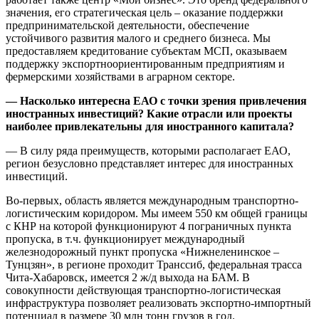
значения, его стратегическая цель – оказание поддержки
предпринимательской деятельности, обеспечение
устойчивого развития малого и среднего бизнеса. Мы
предоставляем кредитование субъектам МСП, оказываем
поддержку экспортноориентированным предприятиям и
фермерскими хозяйствами в аграрном секторе.
— Насколько интересна ЕАО с точки зрения привлечения
иностранных инвестиций? Какие отрасли или проекты
наиболее привлекательны для иностранного капитала?
— В силу ряда преимуществ, которыми располагает ЕАО,
регион безусловно представляет интерес для иностранных
инвестиций.
Во-первых, область является международным транспортно-
логистическим коридором. Мы имеем 550 км общей границы
с КНР на которой функционируют 4 пограничных пункта
пропуска, в т.ч. функционирует международный
железнодорожный пункт пропуска «Нижнеленинское –
Тунцзян», в регионе проходит Транссиб, федеральная трасса
Чита-Хабаровск, имеется 2 ж/д выхода на БАМ. В
совокупности действующая транспортно-логистическая
инфраструктура позволяет реализовать экспортно-импортный
потенциал в размере 30 млн тонн грузов в год.