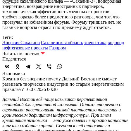
будущее сахалинского шельфа — «Сахалин-3», водородная
энергетика, возвращение иностранных партнеров,
технологическая эффективность «зеленых» проектов —
требует гораздо более предметного разговора, чем тот, что
прозвучал на юбилейном форуме. Форуму тридцать лет, но
главные вопросы отрасли по-прежнему ждут ответов.
Теги:
Энергия Сахалина
Сахалинская область
энергетика
водород
нефтегазовые проекты
Газпром
Читать полностью
Поделиться
Экономика
Креатив без энергии: почему Дальний Восток не сможет
развивать творческие индустрии по старым энергетическим
правилам?
16.07.2026 00:30
Дальний Восток всё чаще называют перспективной
площадкой для креативной экономики. Однако это регион с
огромными расстояниями, низкой плотностью населения и
хроническим дефицитом инфраструктуры. При этом
креативная экономика — это уже далеко не просто написание
книг или создание картин. Сегодня к ней относятся и
профессиональный кинематограф, и цифровые сервисы, и