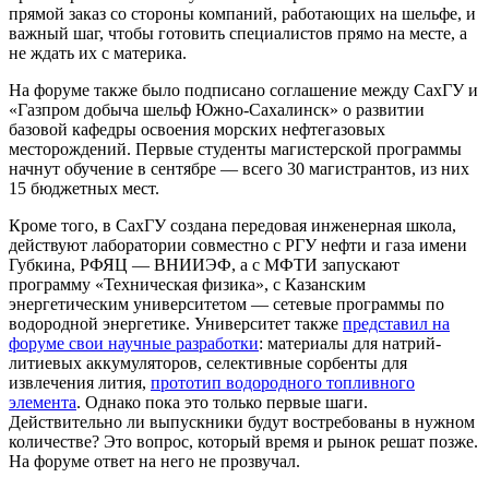
прямой заказ со стороны компаний, работающих на шельфе, и
важный шаг, чтобы готовить специалистов прямо на месте, а
не ждать их с материка.
На форуме также было подписано соглашение между СахГУ и
«Газпром добыча шельф Южно-Сахалинск» о развитии
базовой кафедры освоения морских нефтегазовых
месторождений. Первые студенты магистерской программы
начнут обучение в сентябре — всего 30 магистрантов, из них
15 бюджетных мест.
Кроме того, в СахГУ создана передовая инженерная школа,
действуют лаборатории совместно с РГУ нефти и газа имени
Губкина, РФЯЦ — ВНИИЭФ, а с МФТИ запускают
программу «Техническая физика», с Казанским
энергетическим университетом — сетевые программы по
водородной энергетике. Университет также
представил на
форуме свои научные разработки
: материалы для натрий-
литиевых аккумуляторов, селективные сорбенты для
извлечения лития,
прототип водородного топливного
элемента
. Однако пока это только первые шаги.
Действительно ли выпускники будут востребованы в нужном
количестве? Это вопрос, который время и рынок решат позже.
На форуме ответ на него не прозвучал.