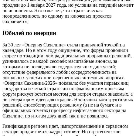
продлен до 1 января 2027 года, но условия на текущий момент
не исполнены. Это означает, что стратегическая
неопределенность по одному из ключевых проектов
сохраняется.
Юбилей по инерции
За 30 лет «Энергия Сахалина» стала привычной точкой на
календаре. Но в этом году ощущение, что форум проводили
скорее по традиции, чем ради реальных прорывных решений,
усиливалось с каждой сессией: масштабные анонсы, за
которыми не последовало содержательных дискуссий;
отсутствие федерального лобби; сосредоточенность на
локальных успехах при нерешенных системных вопросах.
«Энергия Сахалина-2026» показала: без участия первых лиц
государства и четкой стратегии по флагманским проектам
форум рискует остаться местом для встреч старых знакомых, а
не генератором идей для отрасли. Настоящих конструктивных
решений, способствующих реальному (а не на бумаге и в
официальных отчетах) прогрессу нефтегазового сектора на
Сахалине, по итогам двух дней так и не появилось.
Газификация региона идет, импортозамещение в сервисном
секторе продвигается, кадры готовят. Но стратегическое