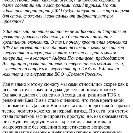
даже событийный и гастрономический туризм. Но как
удалённые территории ДФО будут получать электроэнергию
для столь сложных и зависимых от инфраструктуры
проектов?
Удивительно, но этим вопросом не задаются ни Стратегия
развития Дальнего Востока, ни Стратегия развития
креативной экономики. О том, почему креативная экономика
ДФО не «взлетит» без обновления самой логики российской
энергетики и какую роль в этом может сыграть малая
генерация, — в колонке* Андрея Почелинцева, председателя
Ассоциации развития топливно-энергетического комплекса,
эксперта по вопросам энергетики при Госдуме РФ, члена
комитета по энергетике ВОО «Деловая Россия».
Изначально к этому сюжету мы сами относились скорее как к
исследовательскому или даже дискуссионному проекту.
Однако в диалоге экспертов Ассоциации развития ТЭК с
редакцией East Russia стало очевидно, что тема креативной
экономики на Дальнем Востоке связана с энергетикой гораздо
теснее, чем это кажется на первый взгляд. По сути, эта статья
стала попыткой зафиксировать простую, но, как оказывается,
не самую очевидную мысль: креативная экономика в
макрорегионе без решения энергетических вопросов
сталкивается с базовым инфраструктурным ограничением,