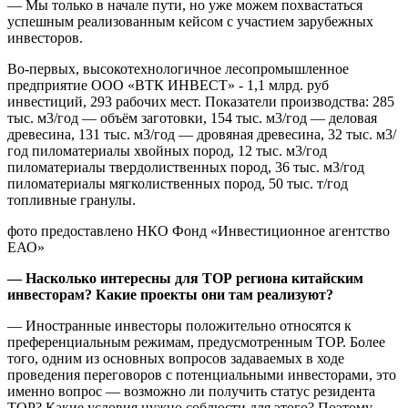
— Мы только в начале пути, но уже можем похвастаться
успешным реализованным кейсом с участием зарубежных
инвесторов.
Во-первых, высокотехнологичное лесопромышленное
предприятие ООО «ВТК ИНВЕСТ» - 1,1 млрд. руб
инвестиций, 293 рабочих мест. Показатели производства: 285
тыс. м3/год — объём заготовки, 154 тыс. м3/год — деловая
древесина, 131 тыс. м3/год — дровяная древесина, 32 тыс. м3/
год пиломатериалы хвойных пород, 12 тыс. м3/год
пиломатериалы твердолиственных пород, 36 тыс. м3/год
пиломатериалы мягколиственных пород, 50 тыс. т/год
топливные гранулы.
фото предоставлено НКО Фонд «Инвестиционное агентство
ЕАО»
— Насколько интересны для ТОР региона китайским
инвесторам? Какие проекты они там реализуют?
— Иностранные инвесторы положительно относятся к
преференциальным режимам, предусмотренным ТОР. Более
того, одним из основных вопросов задаваемых в ходе
проведения переговоров с потенциальными инвесторами, это
именно вопрос — возможно ли получить статус резидента
ТОР? Какие условия нужно соблюсти для этого? Поэтому,