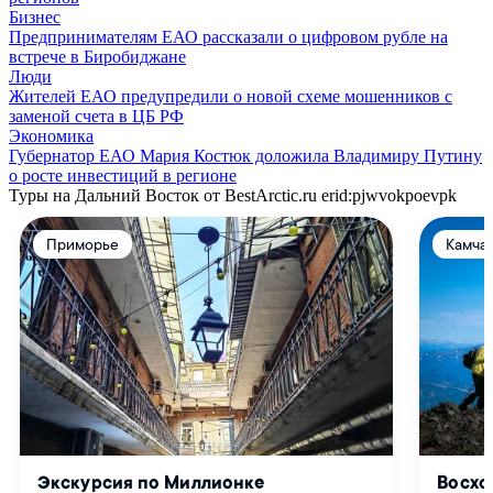
Бизнес
Предпринимателям ЕАО рассказали о цифровом рубле на
встрече в Биробиджане
Люди
Жителей ЕАО предупредили о новой схеме мошенников с
заменой счета в ЦБ РФ
Экономика
Губернатор ЕАО Мария Костюк доложила Владимиру Путину
о росте инвестиций в регионе
Туры на Дальний Восток от BestArctic.ru
erid:pjwvokpoevpk