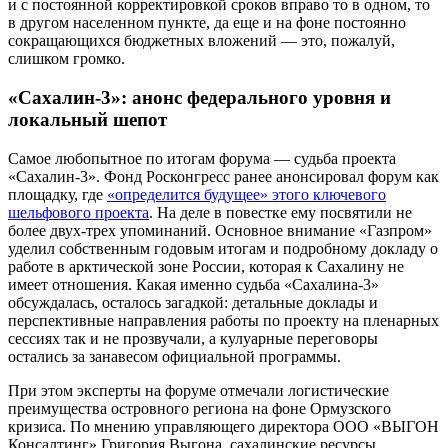
и с постоянной корректировкой сроков вправо то в одном, то
в другом населенном пункте, да еще и на фоне постоянно
сокращающихся бюджетных вложений — это, пожалуй,
слишком громко.
«Сахалин-3»: анонс федерального уровня и
локальный шепот
Самое любопытное по итогам форума — судьба проекта
«Сахалин-3». Фонд Росконгресс ранее анонсировал форум как
площадку, где
«определится будущее» этого ключевого
шельфового проекта
. На деле в повестке ему посвятили не
более двух-трех упоминаний. Основное внимание «Газпром»
уделил собственным годовым итогам и подробному докладу о
работе в арктической зоне России, которая к Сахалину не
имеет отношения. Какая именно судьба «Сахалина-3»
обсуждалась, осталось загадкой: детальные доклады и
перспективные направления работы по проекту на пленарных
сессиях так и не прозвучали, а кулуарные переговоры
остались за занавесом официальной программы.
При этом эксперты на форуме отмечали логистические
преимущества островного региона на фоне Ормузского
кризиса. По мнению управляющего директора ООО «ВЫГОН
Консалтинг» Григория Выгона, сахалинские ресурсы