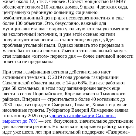
живет около 12,5 тыс. человек. Объект мощностью 60 МВт
обеспечит теплом 210 жилых домов, 9 школ, 4 детских сада,
центральную районную больницу, социально-
реабилитационный центр для несовершеннолетних и еще
более 130 объектов. Это, безусловно, важный для
муниципалитета шаг: старую угольную котельную заменили
на экологичный источник, и уже этой осенью жители
почувствуют изменения — станет чище воздух, уйдет
проблема угольной пыли. Однако назвать это прорывом в
масштабах отрасли сложно. Именно этот локальный запуск
стал главным «хитом» первого дня — более значимой новости
повестка не предложила.
При этом газификация региона действительно идет
активными темпами. С 2019 года уровень газификации
Сахалинской области вырос с 14 до 68%. На газе работают
уже 58 котельных, в этом году запланирован запуск еще
шести в селах Поронайского, Корсаковского и Тымовского
районов. Впереди — строительство более 40 котельных до
2030 года, газ придет в Смирных, Томари, Холмск и другие
населенные пункты. Губернатор Валерий Лимаренко заявил,
что к концу 2026 года
уровень газификации Сахалина
вырастет до 70%
— это, безусловно, значительное достижение
для населения региона. Но называть прорывом работу, которая
идет уже шесть лет при значительной поддержке «Газпрома»