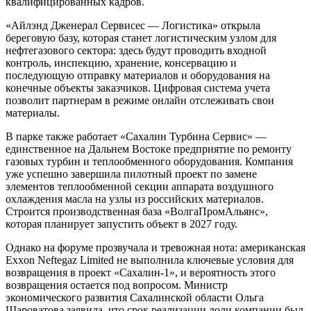
квалифицированных кадров.
«Айлэнд Дженерал Сервисес — Логистика» открыла
береговую базу, которая станет логистическим узлом для
нефтегазового сектора: здесь будут проводить входной
контроль, инспекцию, хранение, консервацию и
последующую отправку материалов и оборудования на
конечные объекты заказчиков. Цифровая система учета
позволит партнерам в режиме онлайн отслеживать свои
материалы.
В парке также работает «Сахалин Турбина Сервис» —
единственное на Дальнем Востоке предприятие по ремонту
газовых турбин и теплообменного оборудования. Компания
уже успешно завершила пилотный проект по замене
элементов теплообменной секции аппарата воздушного
охлаждения масла на узлы из российских материалов.
Строится производственная база «ВолгаПромАльянс»,
которая планирует запустить объект в 2027 году.
Однако на форуме прозвучала и тревожная нота: американская
Exxon Neftegaz Limited не выполнила ключевые условия для
возвращения в проект «Сахалин-1», и вероятность этого
возвращения остается под вопросом. Министр
экономического развития Сахалинской области Ольга
Шароватова заявила, что срок реализации доли компании был