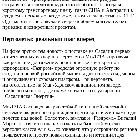
сохраняют высокую конкурентоспособность благодаря
короткому транспортному плечу: газ из США и Австралии в
среднем в несколько раз дороже, в том числе в сегменте СПГ.
Однако эти тезисы звучали скорее в общем контексте, без
привязки к конкретным проектам.
Вертолеты: реальный шаг вперед
На фоне других тем новость о поставке на Сахалин первых
отечественных офшорных вертолетов Ми-171А3 прозвучала
как реальное достижение, но в привязке к конкретной
корпорации. «Газпром» проделал огромную работу по
созданию первой российской машины для полетов над морем
и обслуживания буровых платформ. Три вертолета,
изготовленные на Улан-Удэнском авиационном заводе,
прибыли на остров, где их уже начала эксплуатировать
«Сахалинская Энергия».
Ми-171А3 оснащен авариестойкой топливной системой и
системой аварийного приводнения, что критически важно для
полетов над водой. Более того, замглавы «Газпрома» Виталий
Маркелов заявил о планах создать на базе этой модели
вертолет класса Aurus. Это означает, что у островного региона
появляется не просто новая техника, но и потенциал для