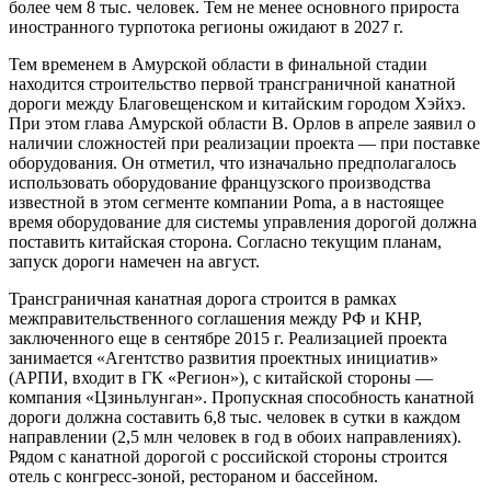
более чем 8 тыс. человек. Тем не менее основного прироста
иностранного турпотока регионы ожидают в 2027 г.
Тем временем в Амурской области в финальной стадии
находится строительство первой трансграничной канатной
дороги между Благовещенском и китайским городом Хэйхэ.
При этом глава Амурской области В. Орлов в апреле заявил о
наличии сложностей при реализации проекта — при поставке
оборудования. Он отметил, что изначально предполагалось
использовать оборудование французского производства
известной в этом сегменте компании Poma, а в настоящее
время оборудование для системы управления дорогой должна
поставить китайская сторона. Согласно текущим планам,
запуск дороги намечен на август.
Трансграничная канатная дорога строится в рамках
межправительственного соглашения между РФ и КНР,
заключенного еще в сентябре 2015 г. Реализацией проекта
занимается «Агентство развития проектных инициатив»
(АРПИ, входит в ГК «Регион»), с китайской стороны —
компания «Цзиньлунган». Пропускная способность канатной
дороги должна составить 6,8 тыс. человек в сутки в каждом
направлении (2,5 млн человек в год в обоих направлениях).
Рядом с канатной дорогой с российской стороны строится
отель с конгресс-зоной, рестораном и бассейном.