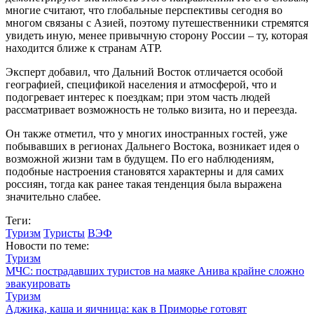
многие считают, что глобальные перспективы сегодня во
многом связаны с Азией, поэтому путешественники стремятся
увидеть иную, менее привычную сторону России – ту, которая
находится ближе к странам АТР.
Эксперт добавил, что Дальний Восток отличается особой
географией, спецификой населения и атмосферой, что и
подогревает интерес к поездкам; при этом часть людей
рассматривает возможность не только визита, но и переезда.
Он также отметил, что у многих иностранных гостей, уже
побывавших в регионах Дальнего Востока, возникает идея о
возможной жизни там в будущем. По его наблюдениям,
подобные настроения становятся характерны и для самих
россиян, тогда как ранее такая тенденция была выражена
значительно слабее.
Теги:
Туризм
Туристы
ВЭФ
Новости по теме:
Туризм
МЧС: пострадавших туристов на маяке Анива крайне сложно
эвакуировать
Туризм
Аджика, каша и яичница: как в Приморье готовят