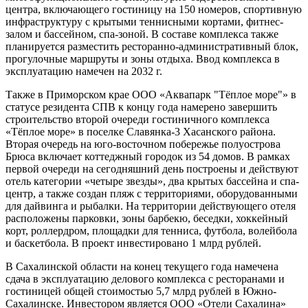
центра, включающего гостиницу на 150 номеров, спортивную
инфраструктуру с крытыми теннисными кортами, фитнес-
залом и бассейном, спа-зоной. В составе комплекса также
планируется разместить ресторанно-административный блок,
прогулочные маршруты и зоны отдыха. Ввод комплекса в
эксплуатацию намечен на 2032 г.
Также в Приморском крае ООО «Аквапарк "Тёплое море"» в
статусе резидента СПВ к концу года намерено завершить
строительство второй очереди гостиничного комплекса
«Тёплое море» в поселке Славянка-3 Хасанского района.
Вторая очередь на юго-восточном побережье полуострова
Брюса включает коттеджный городок из 54 домов. В рамках
первой очереди на сегодняшний день построены и действуют
отель категории «четыре звезды», два крытых бассейна и спа-
центр, а также создан пляж с территориями, оборудованными
для дайвинга и рыбалки. На территории действующего отеля
расположены парковки, зоны барбекю, беседки, хоккейный
корт, роллердром, площадки для тенниса, футбола, волейбола
и баскетбола. В проект инвестировано 1 млрд рублей.
В Сахалинской области на конец текущего года намечена
сдача в эксплуатацию делового комплекса с ресторанами и
гостиницей общей стоимостью 5,7 млрд рублей в Южно-
Сахалинске. Инвестором является ООО «Отели Сахалина»