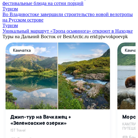
фестивальные блюда на сотни порций
Туризм
Во Владивостоке завершили строительство новой велотропы
на Русском острове
Туризм
Уникальный маршрут «Тропа осьминога» откроют в Находке
Туры на Дальний Восток от BestArctic.ru
erid:pjwvokpoevpk