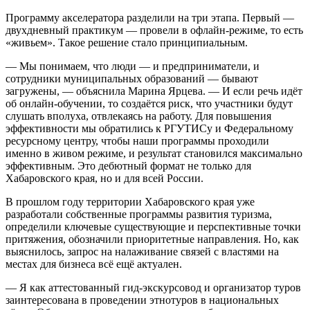
Программу акселератора разделили на три этапа. Первый —
двухдневный практикум — провели в офлайн-режиме, то есть
«живьем». Такое решение стало принципиальным.
— Мы понимаем, что люди — и предприниматели, и
сотрудники муниципальных образований — бывают
загружены, — объяснила Марина Ярцева. — И если речь идёт
об онлайн-обучении, то создаётся риск, что участники будут
слушать вполуха, отвлекаясь на работу. Для повышения
эффективности мы обратились к РГУТИСу и Федеральному
ресурсному центру, чтобы наши программы проходили
именно в живом режиме, и результат становился максимально
эффективным. Это дебютный формат не только для
Хабаровского края, но и для всей России.
В прошлом году территории Хабаровского края уже
разработали собственные программы развития туризма,
определили ключевые существующие и перспективные точки
притяжения, обозначили приоритетные направления. Но, как
выяснилось, запрос на налаживание связей с властями на
местах для бизнеса всё ещё актуален.
— Я как аттестованный гид-экскурсовод и организатор туров
заинтересована в проведении этнотуров в национальных