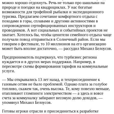
можно хорошо отдохнуть. Речь не только про шашлыки на
природе и поездки на квадроциклах. У нас богатые
возможности для трофейной рыбалки и экспедиционного
туризма. Предлагаем сочетание комфортного отдыха с
походами в горы, сплавами и другими активностями в
сопровождении сертифицированных инструкторов и
проводников. А вот социальных и событийных проектов не
хватает. Хотелось бы, чтобы ценители семейного отдыха чаще
получали повод отправиться в Солнечный район. Если мы
говорим о фестивале, то 10 миллионов на его организацию
может быть вполне достаточно, — рассудил Михаил Белоусов.
Предприниматель подчеркнул, что турбизнес региона
нуждается и в других мерах поддержки. Например, в
пересмотре схемы формирования тарифов на коммунальные
услуги.
— Мы открывались 13 лет назад, и техприсоединение к
газовым сетям не было проблемой. Однако плата за голубое
топливо, скажем так, очень высока. Те, кому повезло меньше,
отапливают глэмпинги электричеством — а здесь и вовсе
счета за коммуналку забирают весомую долю доходов, —
упомянул Михаил Белоусов.
Готовы игроки отрасли и присоединиться к разработке