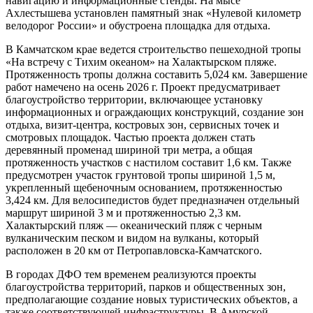
навигацию и информационные стенды. На мысе
Ахлестышева установлен памятный знак «Нулевой километр
велодорог России» и обустроена площадка для отдыха.
В Камчатском крае ведется строительство пешеходной тропы
«На встречу с Тихим океаном» на Халактырском пляже.
Протяженность тропы должна составить 5,024 км. Завершение
работ намечено на осень 2026 г. Проект предусматривает
благоустройство территории, включающее установку
информационных и ограждающих конструкций, создание зон
отдыха, визит-центра, костровых зон, сервисных точек и
смотровых площадок. Частью проекта должен стать
деревянный променад шириной три метра, а общая
протяженность участков с настилом составит 1,6 км. Также
предусмотрен участок грунтовой тропы шириной 1,5 м,
укрепленный щебеночным основанием, протяженностью
3,424 км. Для велосипедистов будет предназначен отдельный
маршрут шириной 3 м и протяженностью 2,3 км.
Халактырский пляж — океанический пляж с черным
вулканическим песком и видом на вулканы, который
расположен в 20 км от Петропавловска-Камчатского.
В городах ДФО тем временем реализуются проекты
благоустройства территорий, парков и общественных зон,
предполагающие создание новых туристических объектов, а
также соответствующей инфраструктуры. В Амурской