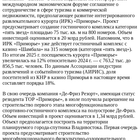
международном экономическом форуме соглашение о
сотрудничестве в сфере туризма и коммерческой
недвижимости, предполагающее развитие интегрированного
развлекательного курорта (ИРК) «Приморье». Проект
предусматривает создание гостиничного комплекса категории
«пять звезд» площадью 75 тыс. кв. м на 800 номеров. Объем
инвестиций оценивается в 20 млрд рублей. Напомним, что в
ИРК «Приморье» уже действует гостиничный комплекс с
казино «Шамбала» на 315 номеров (категория «пять звезд»).
По итогам 2025 г. посещаемость курорта «Приморье»
увеличилась на 12% относительно 2024 г. — с 763,2 тыс. до
856,5 тыс. человек. По данным Ассоциации индустрии
развлечений и событийного туризма (АИРИС), доля
посетителей из КНР в казино Приморья в настоящее время
составляет порядка 18%.
В свою очередь компания «Де-Фриз Резорт», имеющая статус
резидента ТОР «Приморье», в июле получила разрешение на
строительство первого этапа многофункционального
спортивно-гостиничного комплекса на полуострове Де-Фриз.
Объем инвестиций в проект оценивается в 1,34 млрд рублей.
Объект предполагается построить на территории
планируемого города-спутника Владивостока. Первая очередь
проекта предусматривает строительство
многофункционального физкультурно-оздоровительного