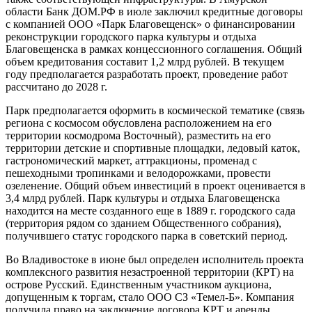
области Банк ДОМ.РФ в июле заключил кредитные договоры
с компанией ООО «Парк Благовещенск» о финансировании
реконструкции городского парка культуры и отдыха
Благовещенска в рамках концессионного соглашения. Общий
объем кредитования составит 1,2 млрд рублей. В текущем
году предполагается разработать проект, проведение работ
рассчитано до 2028 г.
Парк предполагается оформить в космической тематике (связь
региона с космосом обусловлена расположением на его
территории космодрома Восточный), разместить на его
территории детские и спортивные площадки, ледовый каток,
гастрономический маркет, аттракционы, променад с
пешеходными тропинками и велодорожками, провести
озеленение. Общий объем инвестиций в проект оценивается в
3,4 млрд рублей. Парк культуры и отдыха Благовещенска
находится на месте созданного еще в 1889 г. городского сада
(территория рядом со зданием Общественного собрания),
получившего статус городского парка в советский период.
Во Владивостоке в июне был определен исполнитель проекта
комплексного развития незастроенной территории (КРТ) на
острове Русский. Единственным участником аукциона,
допущенным к торгам, стало ООО СЗ «Темел-Б». Компания
получила право на заключение договора КРТ и аренды