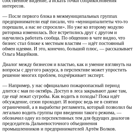
собственное видение, а искать точки соприкосновения
интересов.
— После первого блока в межмуниципальных группах
предприниматели ещё писали, что «муниципалитеты что-то
порешали, а нас не спросили». Но уже ко второму модулю
риторика изменилась. Все встретились друг с другом и
научились работать сообща. По общению в чате видно, что
бизнес стал ближе к местным властям — идёт постоянный
обмен идеями. И это, конечно, большой плюс, — рассказывает
Ольга Мацейкив.
Диалог между бизнесом и властью, как и умение взглянуть на
вопросы с другого ракурса, в перспективе может упростить
решение многих проблем, подчёркивает эксперт.
— Например, у нас официально пожароопасный период
длится с мая по октябрь. Доступ в леса закрывают даже там,
где ещё лежат сугробы. Как водить в походы? Пока идёт
обсуждение, сезон проходит. И вопрос ведь не в снятии
ограничений, а в выработке регламента, который позволил бы
легально водить группы при введении такого режима, —
обозначил одну из перспективных тем для будущих диалогов
председатель Дальневосточного объединения
промышленников и предпринимателей Артём Волков.