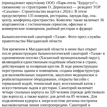
(принадлежит иркутскому ООО «Парк-отель "Бурдугуз"»,
связанному со структурами О. Дерипаски) — резидент ТОР
«Сахалин». Строительство ведется с 2024 г. В отеле
предусмотрено 135 номеров, рестораны, лаундж-бар, спа-
центр, конференц-пространство. Комплекс также включает 36
апартаментов с гостиничным сервисом, офисные и
коммерческие помещения, рыбный ресторан и фудкорт.
Бальнеологический санаторий «Талая». Фото пресс-службы
правительства Магаданской области
Тем временем в Магаданской области в июне был открыт
после реконструкции бальнеологический санаторий «Талая» в
одноименном поселке (Хасынский муниципальный округ),
являющийся единственным подобным объектом в стране,
действующим за полярным кругом. В ходе реконструкции
перестроены здания и помещения, создана инфраструктура
для маломобильных пациентов, закуплено медицинское и
реабилитационное оборудование, открыты бассейн с
термальной водой, теннисный корт, всесезонный каток с
искусственным льдом и ресторан. Санаторий включает
четыре спальных корпуса на 320 человек (прежде действовало
три корпуса), а также корпус для детей на 85 человек. Для
подключения курорта к энергосистеме региона построена
высоковольтная линия электропередачи. Санаторий и