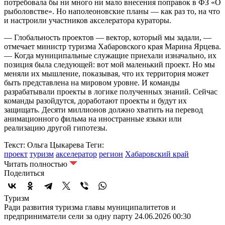
потребовала бы ни много ни мало внесения поправок в ФЗ «О
рыболовстве». Но наполеоновские планы — как раз то, на что
и настроили участников акселератора кураторы.
— Глобальность проектов — вектор, который мы задали, —
отмечает министр туризма Хабаровского края Марина Ярцева.
— Когда муниципальные служащие приехали изначально, их
позиция была следующей: вот мой маленький проект. Но мы
меняли их мышление, показывая, что их территория может
быть представлена на мировом уровне. И команды
разрабатывали проекты в логике полученных знаний. Сейчас
команды разойдутся, доработают проекты и будут их
защищать. Десяти миллионов должно хватить на перевод
анимационного фильма на иностранные языки или
реализацию другой гипотезы.
Текст: Ольга Цыкарева
Теги:
проект
туризм
акселератор
регион
Хабаровский край
Читать полностью
Поделиться
Туризм
Ради развития туризма главы муниципалитетов и
предприниматели сели за одну парту
24.06.2026 00:30