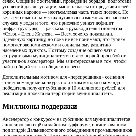
сёлах. Общение с жителями, проведение обрядов, подготовка
угощений для дегустации, мастер-классы от представителей
коренных народов — неотъемлемая часть таких поездок. Но
зачастую власти на местах пугаются возможных несчастных
случаев у воды и того, что приезжие увидят дефицит
инфраструктуры, — рассказала руководитель этноцентра
«Сэвэн» Елена Жгулева. — Всем хочется показывать
идеальную картинку, но пока не все понимают, что туризм
помогает экономическому и социальному развитию
населённых пунктов. Поэтому создание общего чата с
сотрудниками муниципалитетов стало первой просьбой от
участников акселератора. Мы заинтересованы в том, чтобы
найти общий язык и общие интересы.
Дополнительным мотивом для «перепрошивки» сознания
станет командный конкурс, по итогам которого команда-
победитель получит субсидию в 10 миллионов рублей для
реализации проекта на территории муниципалитета.
Миллионы поддержки
Акселератор с конкурсом на субсидию для муниципалитетов
анонсировали ещё на майском турфоруме, организованном
под эгидой Дальневосточного объединения промышленников
и предпринимателей. Тогда центральной темой обсуждения