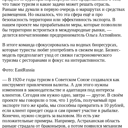
что такое туризм и какие задачи может решать отрасль.
Раньше мы думали в первую очередь о маршрутах и средствах
размещения. Но оказалось, что эта сфера ещё и про
безопасность территории или эффективность экспорта. В
нашем проекте мы прорабатывали меры, которые позволили
бы территории встроиться в международные рынки, —
делится впечатлениями предприниматель Ольга Ахтияйнен.
В итоге команда сфокусировалась на водных биоресурсах,
которые туристы любят употреблять в свежем виде. Бизнес-
модель предполагает уход от связки гастрономического
туризма с ресторанами и фокус на интерактивности.
Фото: EastRussia
— В 1920-е годы туризм в Советском Союзе создавался как
инструмент привлечения валюты. А для этого нужны
изменения в законодательстве и адаптация под интересы
клиентов. Сегодня им нужно одно, завтра — другое. В своём
проекте мы говорили о том, что 1 рубль, получаемый при
экспорте того же краба, мы способны превратить в 10 рублей,
если клиент приедет сюда и сам примет участие в рыбалке.
Конечно, нужно следить за выловом. Но есть уже
положительные примеры. Например, Астраханская область
раньше страдала от браконьеров, а потом появился механизм