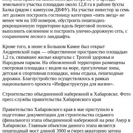
земельного участка площадью около 12,8 га в районе бухты
Балка (рядом с кампусом ДВФУ). На участке инвестор за семь
лет должен построить гостиницу категории «пять звезд» не
менее чем на 100 номеров, обустроить пешеходно-
рекреационную территорию вдоль береговой полосы,
выполнить озеленение и построить улично-дорожную сеть, с
сохранением лесного ландшафта.
Кроме того, в июне в Большом Камне был открыт
Андреевский парк — общественное пространство площадью
1,2 га, связавшее жилые кварталы с Тропой здоровья и
Народным парком. На обновленной территории размещены
смотровая площадка с видом на море, прогулочные зоны,
детская и спортивная площадки, зоны отдыха, пешеходные
дорожки. Благоустройство осуществлялось в рамках
национального проекта «Инфраструктура для жизни».
Строительство объединенной набережной в Хабаровске. Фото
пресс-службы правительства Хабаровского края
Правительство Хабаровского края в мае приступило к
подготовке документации для строительства седьмого
(финального) этапа объединенной набережной на реке Амур в
Хабаровске. Главным объектом данного этапа является
пешеходный мост длиной 3900 м (через акваторию затона