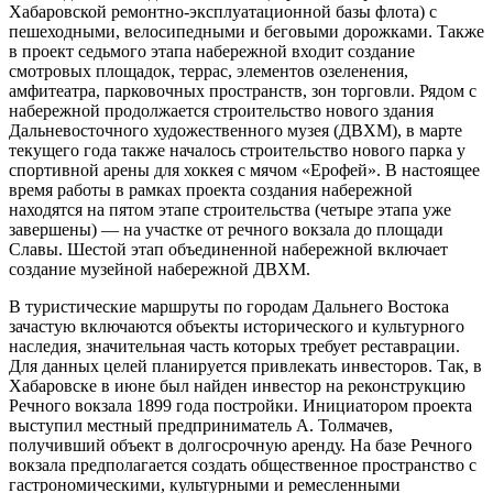
Хабаровской ремонтно-эксплуатационной базы флота) с
пешеходными, велосипедными и беговыми дорожками. Также
в проект седьмого этапа набережной входит создание
смотровых площадок, террас, элементов озеленения,
амфитеатра, парковочных пространств, зон торговли. Рядом с
набережной продолжается строительство нового здания
Дальневосточного художественного музея (ДВХМ), в марте
текущего года также началось строительство нового парка у
спортивной арены для хоккея с мячом «Ерофей». В настоящее
время работы в рамках проекта создания набережной
находятся на пятом этапе строительства (четыре этапа уже
завершены) — на участке от речного вокзала до площади
Славы. Шестой этап объединенной набережной включает
создание музейной набережной ДВХМ.
В туристические маршруты по городам Дальнего Востока
зачастую включаются объекты исторического и культурного
наследия, значительная часть которых требует реставрации.
Для данных целей планируется привлекать инвесторов. Так, в
Хабаровске в июне был найден инвестор на реконструкцию
Речного вокзала 1899 года постройки. Инициатором проекта
выступил местный предприниматель А. Толмачев,
получивший объект в долгосрочную аренду. На базе Речного
вокзала предполагается создать общественное пространство с
гастрономическими, культурными и ремесленными