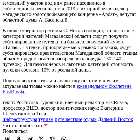
земельный участок под ним ранее находились в
собственности региона, но в 2019 г. их приобрел владелец
магаданского золотодобывающего концерна «Арбат», депутат
областной думы А. Басанский.
В июле губернатор региона С. Носов сообщил, что льготные
категории жителей Магаданской области смогут получить
субсидированные путевки на бальнеологический курорт
«Талая». Путевки, приобретаемые в рамках госзаказа, будут
субсидироваться правительством Магаданской области (таким
образом предполагается распределить порядка 130–140
путевок). Для пенсионеров и льготных категорий стоимость
путевки составит 10% от реальной цены.
Полную версию текста и аналитику по этой и другим
актуальным темам можно найти в
еженедельном бюллетене
EastRussia
.
текст: Ростислав Туровский, научный редактор EastRussia,
профессор ВШЭ, доктор политических наук; Екатерина
Шамсутдинова
Теги:
инфраструктура
туризм
путешествие
отдых
Дальний Восток
Читать полностью
Поделиться