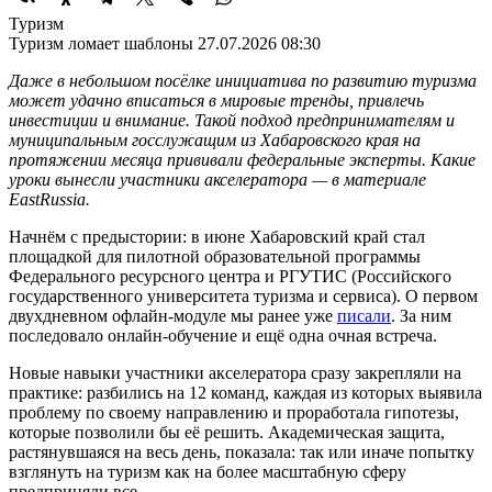
Туризм
Туризм ломает шаблоны
27.07.2026 08:30
Даже в небольшом посёлке инициатива по развитию туризма
может удачно вписаться в мировые тренды, привлечь
инвестиции и внимание. Такой подход предпринимателям и
муниципальным госслужащим из Хабаровского края на
протяжении месяца прививали федеральные эксперты. Какие
уроки вынесли участники акселератора — в материале
EastRussia.
Начнём с предыстории: в июне Хабаровский край стал
площадкой для пилотной образовательной программы
Федерального ресурсного центра и РГУТИС (Российского
государственного университета туризма и сервиса). О первом
двухдневном офлайн-модуле мы ранее уже
писали
. За ним
последовало онлайн-обучение и ещё одна очная встреча.
Новые навыки участники акселератора сразу закрепляли на
практике: разбились на 12 команд, каждая из которых выявила
проблему по своему направлению и проработала гипотезы,
которые позволили бы её решить. Академическая защита,
растянувшаяся на весь день, показала: так или иначе попытку
взглянуть на туризм как на более масштабную сферу
предприняли все.