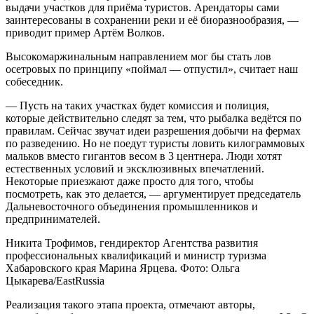
выдачи участков для приёма туристов. Арендаторы сами
заинтересованы в сохранении реки и её биоразнообразия, —
приводит пример Артём Волков.
Высокомаржинальным направлением мог бы стать лов
осетровых по принципу «поймал — отпустил», считает наш
собеседник.
— Пусть на таких участках будет комиссия и полиция,
которые действительно следят за тем, что рыбалка ведётся по
правилам. Сейчас звучат идеи разрешения добычи на фермах
по разведению. Но не поедут туристы ловить килограммовых
мальков вместо гигантов весом в 3 центнера. Люди хотят
естественных условий и эксклюзивных впечатлений.
Некоторые приезжают даже просто для того, чтобы
посмотреть, как это делается, — аргументирует председатель
Дальневосточного объединения промышленников и
предпринимателей.
Никита Трофимов, гендиректор Агентства развития
профессиональных квалификаций и министр туризма
Хабаровского края Марина Ярцева. Фото: Ольга
Цыкарева/EastRussia
Реализация такого этапа проекта, отмечают авторы,