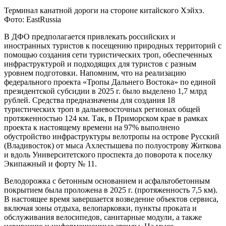
Терминал канатной дороги на стороне китайского Хэйхэ.
Фото: EastRussia
В ДФО предполагается привлекать российских и
иностранных туристов к посещению природных территорий с
помощью создания сети туристических троп, обеспеченных
инфраструктурой и подходящих для туристов с разным
уровнем подготовки. Напомним, что на реализацию
федерального проекта «Тропы Дальнего Востока» по единой
президентской субсидии в 2025 г. было выделено 1,7 млрд
рублей. Средства предназначены для создания 18
туристических троп в дальневосточных регионах общей
протяженностью 124 км. Так, в Приморском крае в рамках
проекта к настоящему времени на 97% выполнено
обустройство инфраструктуры велотропы на острове Русский
(Владивосток) от мыса Ахлестышева по полуострову Житкова
и вдоль Университетского проспекта до поворота к поселку
Экипажный и форту № 11.
Велодорожка с бетонным основанием и асфальтобетонным
покрытием была проложена в 2025 г. (протяженность 7,5 км).
В настоящее время завершается возведение объектов сервиса,
включая зоны отдыха, велопарковки, пункты проката и
обслуживания велосипедов, санитарные модули, а также