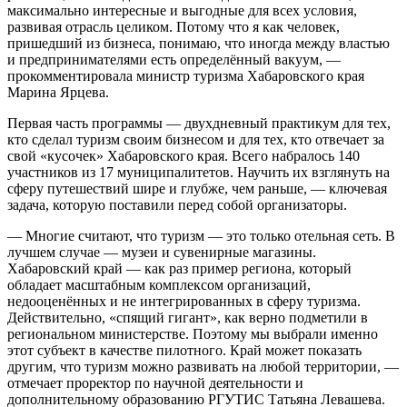
максимально интересные и выгодные для всех условия,
развивая отрасль целиком. Потому что я как человек,
пришедший из бизнеса, понимаю, что иногда между властью
и предпринимателями есть определённый вакуум, —
прокомментировала министр туризма Хабаровского края
Марина Ярцева.
Первая часть программы — двухдневный практикум для тех,
кто сделал туризм своим бизнесом и для тех, кто отвечает за
свой «кусочек» Хабаровского края. Всего набралось 140
участников из 17 муниципалитетов. Научить их взглянуть на
сферу путешествий шире и глубже, чем раньше, — ключевая
задача, которую поставили перед собой организаторы.
— Многие считают, что туризм — это только отельная сеть. В
лучшем случае — музеи и сувенирные магазины.
Хабаровский край — как раз пример региона, который
обладает масштабным комплексом организаций,
недооценённых и не интегрированных в сферу туризма.
Действительно, «спящий гигант», как верно подметили в
региональном министерстве. Поэтому мы выбрали именно
этот субъект в качестве пилотного. Край может показать
другим, что туризм можно развивать на любой территории, —
отмечает проректор по научной деятельности и
дополнительному образованию РГУТИС Татьяна Левашева.