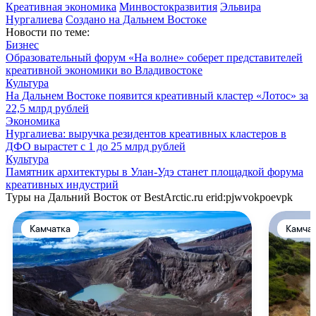
Креативная экономика
Минвостокразвития
Эльвира
Нургалиева
Создано на Дальнем Востоке
Новости по теме:
Бизнес
Образовательный форум «На волне» соберет представителей
креативной экономики во Владивостоке
Культура
На Дальнем Востоке появится креативный кластер «Лотос» за
22,5 млрд рублей
Экономика
Нургалиева: выручка резидентов креативных кластеров в
ДФО вырастет с 1 до 25 млрд рублей
Культура
Памятник архитектуры в Улан-Удэ станет площадкой форума
креативных индустрий
Туры на Дальний Восток от BestArctic.ru
erid:pjwvokpoevpk