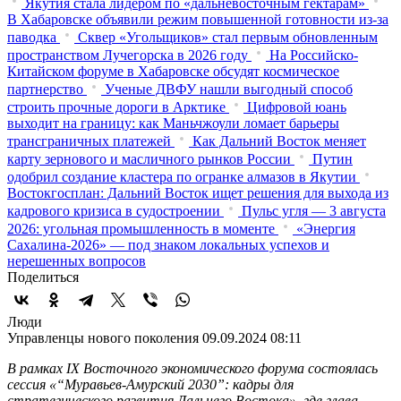
Якутия стала лидером по «дальневосточным гектарам»
В Хабаровске объявили режим повышенной готовности из‑за
паводка
Сквер «Угольщиков» стал первым обновленным
пространством Лучегорска в 2026 году
На Российско-
Китайском форуме в Хабаровске обсудят космическое
партнерство
Ученые ДВФУ нашли выгодный способ
строить прочные дороги в Арктике
Цифровой юань
выходит на границу: как Маньчжоули ломает барьеры
трансграничных платежей
Как Дальний Восток меняет
карту зернового и масличного рынков России
Путин
одобрил создание кластера по огранке алмазов в Якутии
Востокгосплан: Дальний Восток ищет решения для выхода из
кадрового кризиса в судостроении
Пульс угля — 3 августа
2026: угольная промышленность в моменте
«Энергия
Сахалина-2026» — под знаком локальных успехов и
нерешенных вопросов
Поделиться
Люди
Управленцы нового поколения
09.09.2024 08:11
В рамках IX Восточного экономического форума состоялась
сессия «“Муравьев-Амурский 2030”: кадры для
стратегического развития Дальнего Востока», где глава