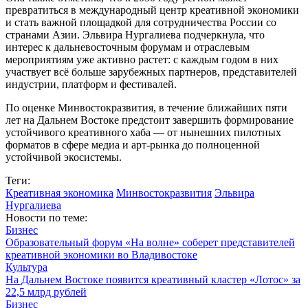
превратиться в международный центр креативной экономики
и стать важной площадкой для сотрудничества России со
странами Азии. Эльвира Нургалиева подчеркнула, что
интерес к дальневосточным форумам и отраслевым
мероприятиям уже активно растет: с каждым годом в них
участвует всё больше зарубежных партнеров, представителей
индустрии, платформ и фестивалей.
По оценке Минвостокразвития, в течение ближайших пяти
лет на Дальнем Востоке предстоит завершить формирование
устойчивого креативного хаба — от нынешних пилотных
форматов в сфере медиа и арт-рынка до полноценной
устойчивой экосистемы.
Теги:
Креативная экономика
Минвостокразвития
Эльвира
Нургалиева
Новости по теме:
Бизнес
Образовательный форум «На волне» соберет представителей
креативной экономики во Владивостоке
Культура
На Дальнем Востоке появится креативный кластер «Лотос» за
22,5 млрд рублей
Бизнес