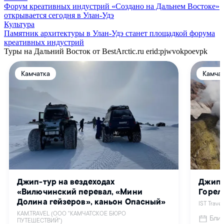
Форум креативных индустрий «Создано на Дальнем Востоке»
открывается сегодня в Улан-Удэ
Культура
Памятник архитектуры в Улан-Удэ станет площадкой форума
креативных индустрий
Туры на Дальний Восток от BestArctic.ru
erid:pjwvokpoevpk