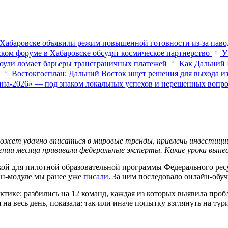
Хабаровске объявили режим повышенной готовности из‑за паво
ком форуме в Хабаровске обсудят космическое партнерство
У
оули ломает барьеры трансграничных платежей
Как Дальний 
Востокгосплан: Дальний Восток ищет решения для выхода из
на-2026» — под знаком локальных успехов и нерешенных вопр
ожет удачно вписаться в мировые тренды, привлечь инвестиции
ии месяца прививали федеральные эксперты. Какие уроки вынес
кой для пилотной образовательной программы Федерального рес
йн-модуле мы ранее уже
писали
. За ним последовало онлайн-обуч
ктике: разбились на 12 команд, каждая из которых выявила про
на весь день, показала: так или иначе попытку взглянуть на ту