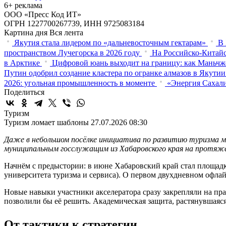
6+ реклама
ООО «Пресс Код ИТ»
ОГРН 1227700267739, ИНН 9725083184
Картина дня
Вся лента
Якутия стала лидером по «дальневосточным гектарам»
В 
пространством Лучегорска в 2026 году
На Российско-Китайс
в Арктике
Цифровой юань выходит на границу: как Маньчж
Путин одобрил создание кластера по огранке алмазов в Якутии
2026: угольная промышленность в моменте
«Энергия Сахали
Поделиться
Туризм
Туризм ломает шаблоны
27.07.2026 08:30
Даже в небольшом посёлке инициатива по развитию туризма м
муниципальным госслужащим из Хабаровского края на протяжен
Начнём с предыстории: в июне Хабаровский край стал площад
университета туризма и сервиса). О первом двухдневном офла
Новые навыки участники акселератора сразу закрепляли на пра
позволили бы её решить. Академическая защита, растянувшаяся 
От тактики к стратегии