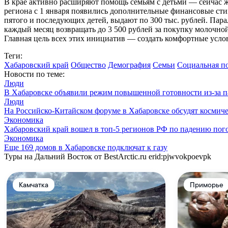
В крае активно расширяют помощь семьям с детьми — сейчас ж
региона с 1 января появились дополнительные финансовые ст
пятого и последующих детей, выдают по 300 тыс. рублей. Пара
каждый месяц возвращать до 3 500 рублей за покупку молочно
Главная цель всех этих инициатив — создать комфортные услов
Теги:
Хабаровский край
Общество
Демография
Семьи
Социальная п
Новости по теме:
Люди
В Хабаровске объявили режим повышенной готовности из‑за п
Люди
На Российско-Китайском форуме в Хабаровске обсудят космиче
Экономика
Хабаровский край вошел в топ-5 регионов РФ по падению пого
Экономика
Еще 169 домов в Хабаровске подключат к газу
Туры на Дальний Восток от BestArctic.ru
erid:pjwvokpoevpk