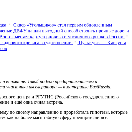
дка
Сквер «Угольщиков» стал первым обновленным
ченые ДВФУ нашли выгодный способ строить прочные дороги
Восток меняет карту зернового и масличного рынков России
 кадрового кризиса в судостроении
Пульс угля — 3 августа
осов
 и внимание. Такой подход предпринимателям и
ли участники акселератора — в материале EastRussia.
урсного центра и РГУТИС (Российского государственного
ение и ещё одна очная встреча.
блему по своему направлению и проработала гипотезы, которые
ризм как на более масштабную сферу предприняли все.