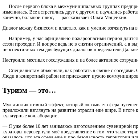
— После первого блока в межмуниципальных группах предприн
изменилась. Все встретились друг с другом и научились работ
конечно, большой плюс, — рассказывает Ольга Мацейкив.
Диалог между бизнесом и властью, как и умение взглянуть на 
— Например, у нас официально пожароопасный период длится с 
сезон проходит. И вопрос ведь не в снятии ограничений, а в 
перспективных тем для будущих диалогов председатель Даль
Настроили местных госслужащих и на более активное сотрудн
— Специалистам объясняли, как работать в связке с соседями.
Люди в конкретный район не приезжают, нужно коммуницирова
Туризм — это…
Мультипликативный эффект, который оказывает сфера путешест
предложили взглянуть на развитие отрасли ещё шире. В итоге 
культурные коллаборации.
— Я уже более 10 лет занимаюсь изготовлением сувенирной пр
кураторы перевернули моё представление о том, что такое тур
оказалось, что эта сфера ещё и про безопасность территории 