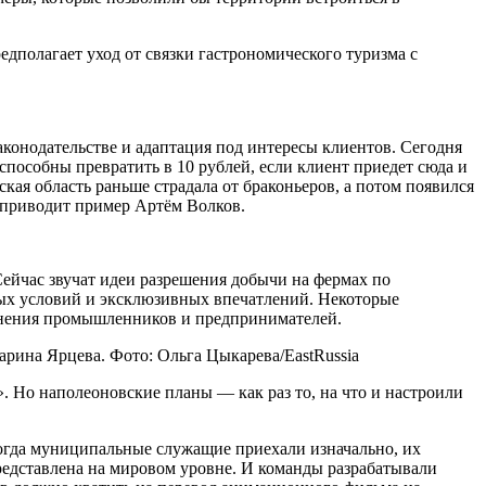
едполагает уход от связки гастрономического туризма с
аконодательстве и адаптация под интересы клиентов. Сегодня
 способны превратить в 10 рублей, если клиент приедет сюда и
кая область раньше страдала от браконьеров, а потом появился
— приводит пример Артём Волков.
 Сейчас звучат идеи разрешения добычи на фермах по
ных условий и эксклюзивных впечатлений. Некоторые
динения промышленников и предпринимателей.
рина Ярцева. Фото: Ольга Цыкарева/EastRussia
. Но наполеоновские планы — как раз то, на что и настроили
огда муниципальные служащие приехали изначально, их
редставлена на мировом уровне. И команды разрабатывали