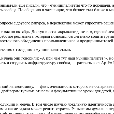
иматели ещё писали, что «муниципалитеты что-то порешали, а 
ать сообща. По общению в чате видно, что бизнес стал ближе к 
вопросы с другого ракурса, в перспективе может упростить реше
мая по октябрь. Доступ в леса закрывают даже там, где ещё ле
выработке регламента, который позволил бы легально водить гру
невосточного объединения промышленников и предпринимателей
ичество с соседними муниципалитетами.
 Сначала они говорили: «А при чём тут наш муниципалитет?», но
ть и создавать инфраструктуру сообща, — рассказывает Артём 
вий на экономику, — факт, очевидность которого не оспаривае
к драйверам туризма отнесли и факультативные уроки для детей
одукции и мерча. В том числе изучаю локальную идентичность 
изм и какие задачи может решать отрасль. Раньше мы думали в п
или эффективность экспорта. В нашем проекте мы прорабатывали 