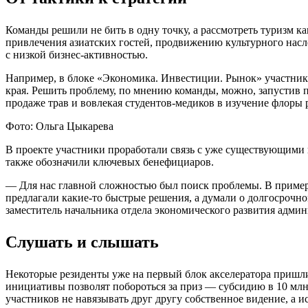
Команды решили не бить в одну точку, а рассмотреть туризм к
привлечения азиатских гостей, продвижению культурного нас
с низкой бизнес-активностью.
Например, в блоке «Экономика. Инвестиции. Рынок» участник
края. Решить проблему, по мнению команды, можно, запустив 
продаже трав и вовлекая студентов-медиков в изучение флоры 
Фото: Ольга Цыкарева
В проекте участники проработали связь с уже существующими
также обозначили ключевых бенефициаров.
— Для нас главной сложностью был поиск проблемы. В примерах
предлагали какие-то быстрые решения, а думали о долгосрочн
заместитель начальника отдела экономического развития адми
Слушать и слышать
Некоторые резиденты уже на первый блок акселератора пришли
инициативы позволят побороться за приз — субсидию в 10 млн
участников не навязывать друг другу собственное видение, а и