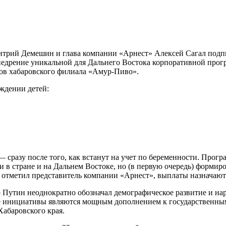
трий Демешин и глава компании «Арнест» Алексей Сагал подпи
внедрение уникальной для Дальнего Востока корпоративной про
ков хабаровского филиала «Амур-Пиво».
ждении детей:
сразу после того, как встанут на учет по беременности. Прогр
и в стране и на Дальнем Востоке, но (в первую очередь) формир
 отметил представитель компании «Арнест», выплаты назначают 
Путин неоднократно обозначал демографическое развитие и нар
е инициативы являются мощным дополнением к государственным
Хабаровского края.