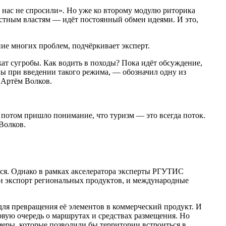
нас не спросили». Но уже ко второму модулю риторика
местным властям — идёт постоянный обмен идеями. И это,
ние многих проблем, подчёркивает эксперт.
жат сугробы. Как водить в походы? Пока идёт обсуждение,
ппы при введении такого режима, — обозначил одну из
 Артём Волков.
 потом пришло понимание, что туризм — это всегда поток.
Волков.
тся. Однако в рамках акселератора эксперты РГУТИС
, и экспорт региональных продуктов, и международные
для превращения её элементов в коммерческий продукт. И
ервую очередь о маршрутах и средствах размещения. Но
меры, которые позволили бы территории встроиться в