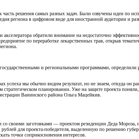
ак часть решения самых разных задач. Были озвучены идеи по и
ледия региона в цифровом виде для иностранной аудитории и р
и акселератора обратили внимание на недостаточно эффективно
предприятие по переработке лекарственных трав, открыв темат
региона.
 государственными и региональными программами, определили р
 успеха мы обычно видим результат, но не знаем, откуда он рас
ом стратегическом планировании. Уже на защите проекта понял
нистрации Ванинского района Ольга Мацейкив.
 со своими заготовками — проектом резиденции Деда Мороза, иде
 рублей для проекта-победителя, выделенную по решению губер
скать точки соприкосновения интересов.