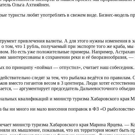
атель Ольга Ахтияйнен.
рые туристы любят употреблять в свежем виде. Бизнес-модель пр
струмент привлечения валюты. А для этого нужны изменения в з
о том, что 1 рубль, получаемый при экспорте того же краба, мы
овом. Но есть уже положительные примеры. Например, Астраханс
ами заинтересованы в сохранении реки и её биоразнообразия, 
х по принципу «поймал — отпустил», считает наш собеседник.
действительно следят за тем, что рыбалка ведётся по правилам.
ков вместо гигантов весом в 3 центнера. Люди хотят естествен
делается, — аргументирует председатель Дальневосточного объе
нальных квалификаций и министр туризма Хабаровского края Ма
ла бы ни много ни мало внесения поправок в ФЗ «О рыболовстве»
мечает министр туризма Хабаровского края Марина Ярцева. — К
няли их мышление, показывая, что их территория может быть п