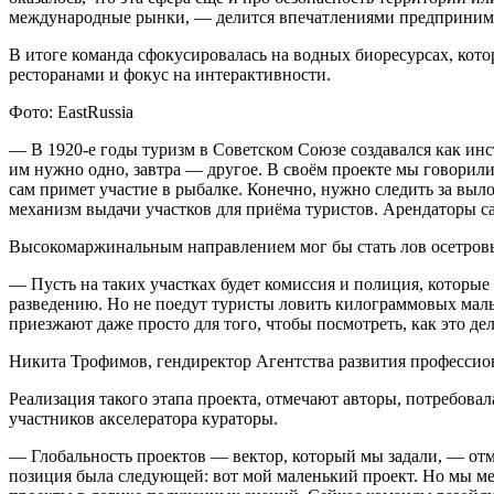
международные рынки, — делится впечатлениями предприним
В итоге команда сфокусировалась на водных биоресурсах, кото
ресторанами и фокус на интерактивности.
Фото: EastRussia
— В 1920-е годы туризм в Советском Союзе создавался как ин
им нужно одно, завтра — другое. В своём проекте мы говорили 
сам примет участие в рыбалке. Конечно, нужно следить за выл
механизм выдачи участков для приёма туристов. Арендаторы с
Высокомаржинальным направлением мог бы стать лов осетровы
— Пусть на таких участках будет комиссия и полиция, которые 
разведению. Но не поедут туристы ловить килограммовых маль
приезжают даже просто для того, чтобы посмотреть, как это 
Никита Трофимов, гендиректор Агентства развития профессио
Реализация такого этапа проекта, отмечают авторы, потребова
участников акселератора кураторы.
— Глобальность проектов — вектор, который мы задали, — от
позиция была следующей: вот мой маленький проект. Но мы ме