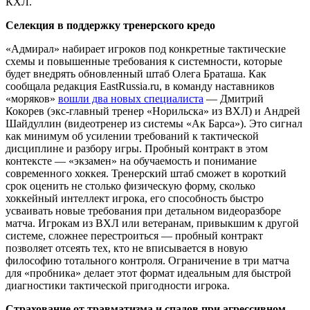
КХЛ.
Селекция в поддержку тренерского кредо
«Адмирал» набирает игроков под конкретные тактические
схемы и повышенные требования к системности, которые
будет внедрять обновленный штаб Олега Браташа. Как
сообщала редакция EastRussia.ru, в команду наставников
«моряков»
вошли два новых специалиста
— Дмитрий
Кокорев (экс-главный тренер «Норильска» из ВХЛ) и Андрей
Шайдуллин (видеотренер из системы «Ак Барса»). Это сигнал
как минимум об усилении требований к тактической
дисциплине и разбору игры. Пробный контракт в этом
контексте — «экзамен» на обучаемость и понимание
современного хоккея. Тренерский штаб сможет в короткий
срок оценить не столько физическую форму, сколько
хоккейный интеллект игрока, его способность быстро
усваивать новые требования при детальном видеоразборе
матча. Игрокам из ВХЛ или ветеранам, привыкшим к другой
системе, сложнее перестроиться — пробный контракт
позволяет отсеять тех, кто не вписывается в новую
философию тотального контроля. Ограничение в три матча
для «пробника» делает этот формат идеальным для быстрой
диагностики тактической пригодности игрока.
Страхование от травматизма и спадов при агрессивном