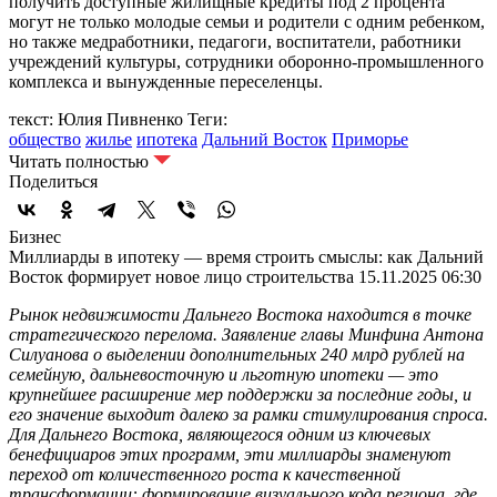
получить доступные жилищные кредиты под 2 процента
могут не только молодые семьи и родители с одним ребенком,
но также медработники, педагоги, воспитатели, работники
учреждений культуры, сотрудники оборонно-промышленного
комплекса и вынужденные переселенцы.
текст: Юлия Пивненко
Теги:
общество
жилье
ипотека
Дальний Восток
Приморье
Читать полностью
Поделиться
Бизнес
Миллиарды в ипотеку — время строить смыслы: как Дальний
Восток формирует новое лицо строительства
15.11.2025 06:30
Рынок недвижимости Дальнего Востока находится в точке
стратегического перелома. Заявление главы Минфина Антона
Силуанова о выделении дополнительных 240 млрд рублей на
семейную, дальневосточную и льготную ипотеки — это
крупнейшее расширение мер поддержки за последние годы, и
его значение выходит далеко за рамки стимулирования спроса.
Для Дальнего Востока, являющегося одним из ключевых
бенефициаров этих программ, эти миллиарды знаменуют
переход от количественного роста к качественной
трансформации: формирование визуального кода региона, где