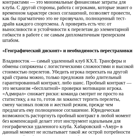
контрактами — это минимальные финансовые затраты для
клуба. С другой стороны, работа с игроками, которые знают о
временном характере своих соглашений, позволяет провести,
как бы прагматично это не прозвучало, полноценный тест-
драйв каждого спортсмена. А проверять есть что: от
выносливости и устойчивости к перелетам до элементарной
гибкости в работе с не самым дипломатичным тренерским
штабом.
«Географический дисконт» и необходимость перестраховки
Владивосток — самый удаленный клуб КХЛ. Трансферы и
обмены сопряжены с логистическими сложностями и высокой
стоимостью перелетов. Убедить игрока переехать на другой
край страны можно, только предложив либо длительный
гарантированный контракт, либо шанс. Пробный контракт —
это механизм «бесплатной» проверки мотивации игрока.
«Адмирал» снижает риски: команда смотрит не просто на
статистику, а на то, готов ли хоккеист терпеть перелеты,
смену часовых поясов и жесткий режим, прежде чем
предлагать ему полноценное соглашение. Юридическая
возможность расторгнуть пробный контракт в любой момент
без компенсаций делает этот инструмент идеальным для
географически удаленного клуба. Хабаровский «Амур» в
данный момент не испытывает такой же острой потребности