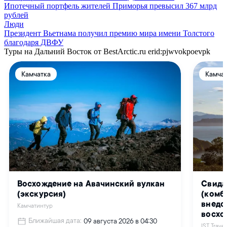
Ипотечный портфель жителей Приморья превысил 367 млрд
рублей
Люди
Президент Вьетнама получил премию мира имени Толстого
благодаря ДВФУ
Туры на Дальний Восток от BestArctic.ru
erid:pjwvokpoevpk