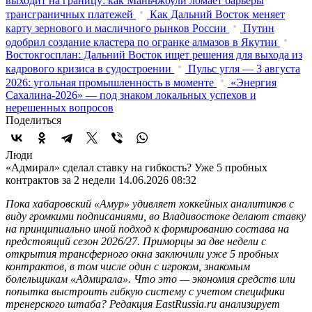
выходит на границу: как Маньчжоули ломает барьеры
трансграничных платежей
Как Дальний Восток меняет
карту зернового и масличного рынков России
Путин
одобрил создание кластера по огранке алмазов в Якутии
Востокгосплан: Дальний Восток ищет решения для выхода из
кадрового кризиса в судостроении
Пульс угля — 3 августа
2026: угольная промышленность в моменте
«Энергия
Сахалина-2026» — под знаком локальных успехов и
нерешенных вопросов
Поделиться
Люди
«Адмирал» сделал ставку на гибкость? Уже 5 пробных
контрактов за 2 недели
14.06.2026 08:32
Пока хабаровский «Амур» удивляет хоккейных аналитиков с
виду громкими подписаниями, во Владивостоке делают ставку
на принципиально иной подход к формированию состава на
предстоящий сезон 2026/27. Приморцы за две недели с
открытия трансферного окна заключили уже 5 пробных
контрактов, в том числе один с игроком, знакомым
болельщикам «Адмирала». Что это — экономия средств или
попытка выстроить гибкую систему с учетом специфики
тренерского штаба? Редакция EastRussia.ru анализирует