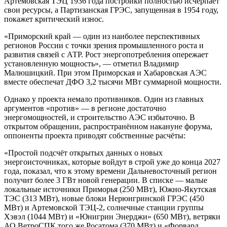
Артёмовская ТЭЦ 1936 года постройки полностью исчерпает
свои ресурсы, а Партизанская ГРЭС, запущенная в 1954 году,
покажет критический износ.
«Приморский край — один из наиболее перспективных
регионов России с точки зрения промышленного роста и
развития связей с АТР. Рост энергопотребления опережает
установленную мощность», — отметил Владимир
Малюшицкий. При этом Приморская и Хабаровская АЭС
вместе обеспечат ДФО 3,2 тысячи МВт суммарной мощности.
Однако у проекта немало противников. Один из главных
аргументов «против» — в регионе достаточно
энергомощностей, и строительство АЭС избыточно. В
открытом обращении, распространённом накануне форума,
оппоненты проекта приводят собственные расчёты:
«Простой подсчёт открытых данных о новых
энергоисточниках, которые войдут в строй уже до конца 2027
года, показал, что к этому времени Дальневосточный регион
получит более 3 ГВт новой генерации. В списке — малые
локальные источники Приморья (250 МВт), Южно-Якутская
ТЭС (313 МВт), новые блоки Нерюнгринской ГРЭС (450
МВт) и Артемовской ТЭЦ-2, солнечные станции группы
Хэвэл (1044 МВт) и «Юнигрин Энерджи» (650 МВт), ветряки
АО ВетроСПК того же Росатома (370 МВт) и «Форвард