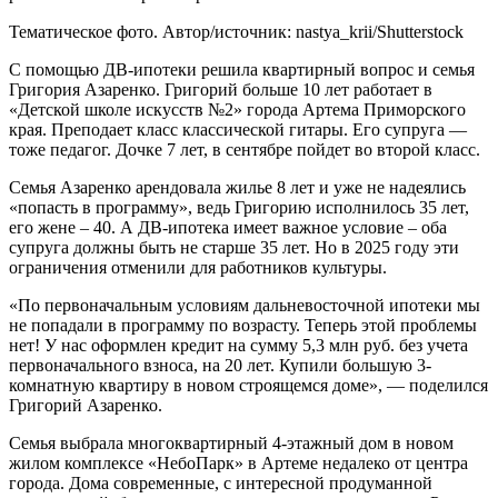
Тематическое фото. Автор/источник: nastya_krii/Shutterstock
С помощью ДВ-ипотеки решила квартирный вопрос и семья
Григория Азаренко. Григорий больше 10 лет работает в
«Детской школе искусств №2» города Артема Приморского
края. Преподает класс классической гитары. Его супруга —
тоже педагог. Дочке 7 лет, в сентябре пойдет во второй класс.
Семья Азаренко арендовала жилье 8 лет и уже не надеялись
«попасть в программу», ведь Григорию исполнилось 35 лет,
его жене – 40. А ДВ-ипотека имеет важное условие – оба
супруга должны быть не старше 35 лет. Но в 2025 году эти
ограничения отменили для работников культуры.
«По первоначальным условиям дальневосточной ипотеки мы
не попадали в программу по возрасту. Теперь этой проблемы
нет! У нас оформлен кредит на сумму 5,3 млн руб. без учета
первоначального взноса, на 20 лет. Купили большую 3-
комнатную квартиру в новом строящемся доме», — поделился
Григорий Азаренко.
Семья выбрала многоквартирный 4-этажный дом в новом
жилом комплексе «НебоПарк» в Артеме недалеко от центра
города. Дома современные, с интересной продуманной