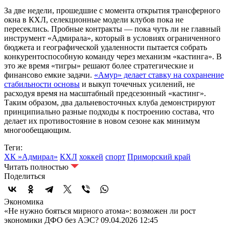
За две недели, прошедшие с момента открытия трансферного
окна в КХЛ, селекционные модели клубов пока не
пересеклись. Пробные контракты — пока чуть ли не главный
инструмент «Адмирала», который в условиях ограниченного
бюджета и географической удаленности пытается собрать
конкурентоспособную команду через механизм «кастинга». В
это же время «тигры» решают более стратегические и
финансово емкие задачи.
«Амур» делает ставку на сохранение
стабильности основы
и выкуп точечных усилений, не
расходуя время на масштабный предсезонный «кастинг».
Таким образом, два дальневосточных клуба демонстрируют
принципиально разные подходы к построению состава, что
делает их противостояние в новом сезоне как минимум
многообещающим.
Теги:
ХК »Адмирал»
КХЛ
хоккей
спорт
Приморский край
Читать полностью
Поделиться
Экономика
«Не нужно бояться мирного атома»: возможен ли рост
экономики ДФО без АЭС?
09.04.2026 12:45