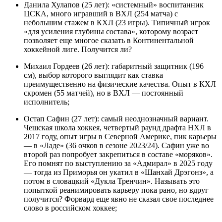
Данила Хулапов (25 лет): «системный» воспитанник
ЦСКА, много игравший в ВХЛ (254 матча) с
небольшим стажем в КХЛ (23 игры). Типичный игрок
«для усиления глубины состава», которому возраст
позволяет еще многое сказать в Континентальной
хоккейной лиге. Получится ли?
Михаил Гордеев (26 лет): габаритный защитник (196
см), выбор которого выглядит как ставка
преимущественно на физические качества. Опыт в КХЛ
скромен (55 матчей), но в ВХЛ — постоянный
исполнитель;
Остап Сафин (27 лет): самый неоднозначный вариант.
Чешская школа хоккея, четвертый раунд драфта НХЛ в
2017 году, опыт игры в Северной Америке, пик карьеры
— в «Ладе» (36 очков в сезоне 2023/24). Сафин уже во
второй раз попробует закрепиться в составе «моряков».
Его помнят по выступлению за «Адмирал» в 2025 году
— тогда из Приморья он укатил в «Шанхай Дрэгонз», а
потом в словацкий «Дукла Тренчин». Называть это
попыткой реанимировать карьеру пока рано, но вдруг
получится? Форвард еще явно не сказал свое последнее
слово в российском хоккее;