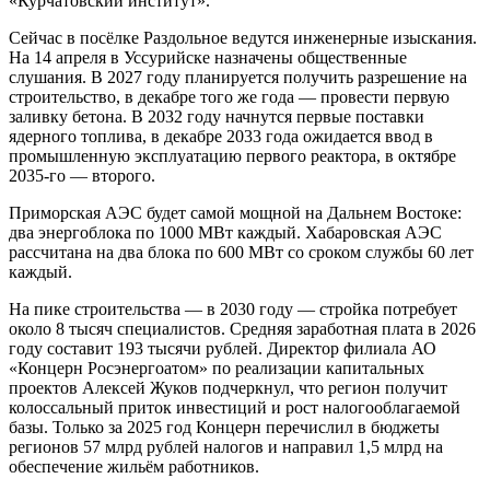
«Курчатовский институт».
Сейчас в посёлке Раздольное ведутся инженерные изыскания.
На 14 апреля в Уссурийске назначены общественные
слушания. В 2027 году планируется получить разрешение на
строительство, в декабре того же года — провести первую
заливку бетона. В 2032 году начнутся первые поставки
ядерного топлива, в декабре 2033 года ожидается ввод в
промышленную эксплуатацию первого реактора, в октябре
2035-го — второго.
Приморская АЭС будет самой мощной на Дальнем Востоке:
два энергоблока по 1000 МВт каждый. Хабаровская АЭС
рассчитана на два блока по 600 МВт со сроком службы 60 лет
каждый.
На пике строительства — в 2030 году — стройка потребует
около 8 тысяч специалистов. Средняя заработная плата в 2026
году составит 193 тысячи рублей. Директор филиала АО
«Концерн Росэнергоатом» по реализации капитальных
проектов Алексей Жуков подчеркнул, что регион получит
колоссальный приток инвестиций и рост налогооблагаемой
базы. Только за 2025 год Концерн перечислил в бюджеты
регионов 57 млрд рублей налогов и направил 1,5 млрд на
обеспечение жильём работников.