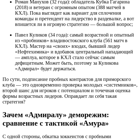
Роман Манухов (32 года): обладатель Кубка Гагарина
(2018) и ветеран с огромным опытом (388 матчей в
КХЛ). Пока выглядит как вариант для сплочения
команды и претендент на лидерство в раздевалке, а вот
впишется ли в игровую стратегию — большой вопрос;
Павел Куликов (34 года): самый возрастной и опытный
из «пробников» владивостокского клуба (561 матч в
КХЛ). Мастер на «своих» входах, бывший лидер
«Нефтехимика» и вдобавок центральный нападающий
— амплуа, которое в КХЛ стало сейчас самым
дефицитным. Может быть, поэтому за Куликова
«Адмирал» будет держаться.
По сути, подписание пробных контрактов для приморского
клуба — это одновременно проверка молодых «системников»,
второй шанс для игроков с потенциалом и точечная оценка
формы возрастных лидеров. Оправдает ли себя такая
стратегия?
Зачем «Адмиралу» деморежим:
сравнение с тактикой «Амура»
С одной стороны, обкатка хоккеистов с пробными