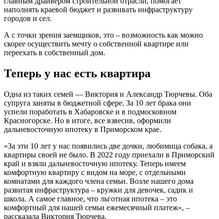
главным драйвером строительной отрасли, помогает
наполнять краевой бюджет и развивать инфраструктуру
городов и сел.
А с точки зрения заемщиков, это – возможность как можно
скорее осуществить мечту о собственной квартире или
переехать в собственный дом.
Теперь у нас есть квартира
Одна из таких семей — Виктория и Александр Тюрчевы. Оба
супруга заняты в бюджетной сфере. За 10 лет брака они
успели поработать в Хабаровске и в подмосковном
Красногорске. Но в итоге, все взвесив, оформили
дальневосточную ипотеку в Приморском крае.
«За эти 10 лет у нас появились две дочки, любимица собака, а
квартиры своей не было. В 2022 году приехали в Приморский
край и взяли дальневосточную ипотеку. Теперь имеем
комфортную квартиру с видом на море, с отдельными
комнатами для каждого члена семьи. Возле нашего дома
развитая инфраструктура – кружки для девочек, садик и
школа. А самое главное, что льготная ипотека – это
комфортный для нашей семьи ежемесячный платеж», –
рассказала Виктория Тюрчева.