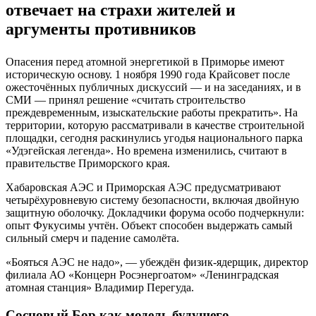
отвечает на страхи жителей и
аргументы противников
Опасения перед атомной энергетикой в Приморье имеют
историческую основу. 1 ноября 1990 года Крайсовет после
ожесточённых публичных дискуссий — и на заседаниях, и в
СМИ — принял решение «считать строительство
преждевременным, изыскательские работы прекратить». На
территории, которую рассматривали в качестве строительной
площадки, сегодня раскинулись угодья национального парка
«Удэгейская легенда». Но времена изменились, считают в
правительстве Приморского края.
Хабаровская АЭС и Приморская АЭС предусматривают
четырёхуровневую систему безопасности, включая двойную
защитную оболочку. Докладчики форума особо подчеркнули:
опыт Фукусимы учтён. Объект способен выдержать самый
сильный смерч и падение самолёта.
«Бояться АЭС не надо», — убеждён физик-ядерщик, директор
филиала АО «Концерн Росэнергоатом» «Ленинградская
атомная станция» Владимир Перегуда.
Сосновый Бор как модель будущего