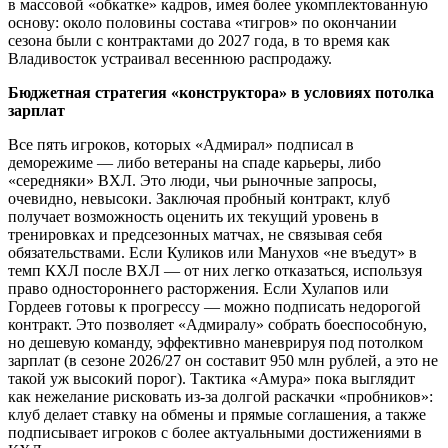
в массовой «обкатке» кадров, имея более укомплектованную
основу: около половины состава «тигров» по окончании
сезона были с контрактами до 2027 года, в то время как
Владивосток устраивал весеннюю распродажу.
Бюджетная стратегия «конструктора» в условиях потолка
зарплат
Все пять игроков, которых «Адмирал» подписал в
деморежиме — либо ветераны на спаде карьеры, либо
«середняки» ВХЛ. Это люди, чьи рыночные запросы,
очевидно, невысоки. Заключая пробный контракт, клуб
получает возможность оценить их текущий уровень в
тренировках и предсезонных матчах, не связывая себя
обязательствами. Если Куликов или Манухов «не въедут» в
темп КХЛ после ВХЛ — от них легко отказаться, используя
право одностороннего расторжения. Если Хулапов или
Гордеев готовы к прогрессу — можно подписать недорогой
контракт. Это позволяет «Адмиралу» собрать боеспособную,
но дешевую команду, эффективно маневрируя под потолком
зарплат (в сезоне 2026/27 он составит 950 млн рублей, а это не
такой уж высокий порог). Тактика «Амура» пока выглядит
как нежелание рисковать из-за долгой раскачки «пробников»:
клуб делает ставку на обмены и прямые соглашения, а также
подписывает игроков с более актуальными достижениями в