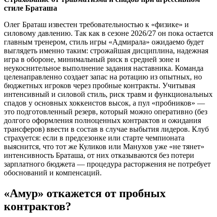
стиле Браташа
Олег Браташ известен требовательностью к «физике» и
силовому давлению. Так как в сезоне 2026/27 он пока остается
главным тренером, стиль игры «Адмирала» ожидаемо будет
выглядеть именно таким: строжайшая дисциплина, надежная
игра в обороне, минимальный риск в средней зоне и
неукоснительное выполнение задания наставника. Команда
целенаправленно создает запас на ротацию из опытных, но
бюджетных игроков через пробные контракты. Учитывая
интенсивный и силовой стиль, риск травм и функциональных
спадов у основных хоккеистов высок, а пул «пробников» —
это подготовленный резерв, который можно оперативно (без
долгого оформления полноценных контрактов и ожидания
трансферов) ввести в состав в случае выбытия лидеров. Клуб
страхуется: если в предсезонке или старте чемпионата
выяснится, что тот же Куликов или Манухов уже «не тянет»
интенсивность Браташа, от них отказываются без потери
зарплатного бюджета — процедура расторжения не потребует
обоснований и компенсаций.
«Амур» откажется от пробных
контрактов?