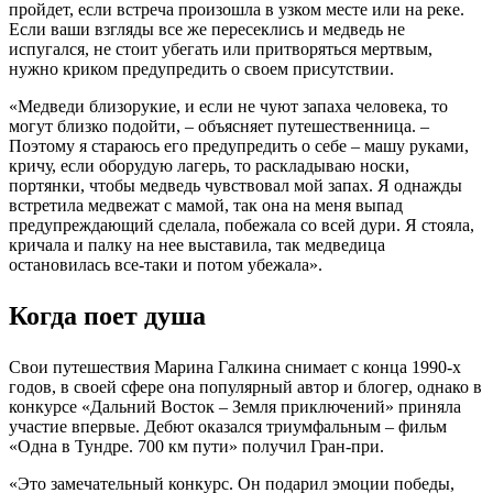
пройдет, если встреча произошла в узком месте или на реке.
Если ваши взгляды все же пересеклись и медведь не
испугался, не стоит убегать или притворяться мертвым,
нужно криком предупредить о своем присутствии.
«Медведи близорукие, и если не чуют запаха человека, то
могут близко подойти, – объясняет путешественница. –
Поэтому я стараюсь его предупредить о себе – машу руками,
кричу, если оборудую лагерь, то раскладываю носки,
портянки, чтобы медведь чувствовал мой запах. Я однажды
встретила медвежат с мамой, так она на меня выпад
предупреждающий сделала, побежала со всей дури. Я стояла,
кричала и палку на нее выставила, так медведица
остановилась все-таки и потом убежала».
Когда поет душа
Свои путешествия Марина Галкина снимает с конца 1990-х
годов, в своей сфере она популярный автор и блогер, однако в
конкурсе «Дальний Восток – Земля приключений» приняла
участие впервые. Дебют оказался триумфальным – фильм
«Одна в Тундре. 700 км пути» получил Гран-при.
«Это замечательный конкурс. Он подарил эмоции победы,