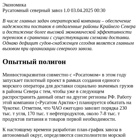
Экономика
Русатомный северный завоз 1.0
03.04.2025 00:30
В числе главных задач операторской компании – обеспечение
надежности поставок в отдаленные районы Крайнего Севера
и достижение более высокой экономической эффективности
перевозок в сравнении с существующими схемами доставки.
Однако дефицит судов-снабженцев сегодня является главным
вызовом при организации северного завоза.
Опытный полигон
Минвостокразвития совместно с «Росатомом» в этом году
запускает пилотный проект в рамках создания единого
морского оператора для доставки социально значимых грузов
в районы Севера с тем, чтобы уже в следующем
распространить данный опыт на другие регионы РФ. Работу
этой компании («Русатом Арктик») планируется обкатать на
Чукотке. Отметим, что ЧАО ежегодно завозит порядка 230
тыс. т угля, 170 тыс. т нефтепродуктов, около 7-8 тыс. т
продуктов питания и товаров первой необходимости.
К настоящему времени разработан план-график завоза в
автономный округ, определяются соисполнители морской