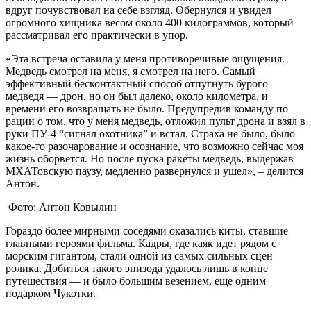
вдруг почувствовал на себе взгляд. Обернулся и увидел
огромного хищника весом около 400 килограммов, который
рассматривал его практически в упор.
«Эта встреча оставила у меня противоречивые ощущения.
Медведь смотрел на меня, я смотрел на него. Самый
эффективный бесконтактный способ отпугнуть бурого
медведя — дрон, но он был далеко, около километра, и
времени его возвращать не было. Предупредив команду по
рации о том, что у меня медведь, отложил пульт дрона и взял в
руки ПУ-4 “сигнал охотника” и встал. Страха не было, было
какое-то разочарование и осознание, что возможно сейчас моя
жизнь оборвется. Но после пуска ракеты медведь, выдержав
МХАТовскую паузу, медленно развернулся и ушел», – делится
Антон.
Фото: Антон Ковылин
Гораздо более мирными соседями оказались киты, ставшие
главными героями фильма. Кадры, где каяк идет рядом с
морским гигантом, стали одной из самых сильных сцен
ролика. Добиться такого эпизода удалось лишь в конце
путешествия — и было большим везением, еще одним
подарком Чукотки.