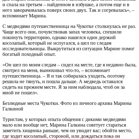
и спала на третьем – найденном в избушке, а потом еще и в
него заворачивалась поверх своих двух. Так и согревалась», –
вспоминает Марина.
С медведями путешественница на Чукотке столкнулась не раз.
Чаще всего они, почувствовав запах человека, спешили
покинуть территорию, однако нашелся один дерзкий
косолапый, который не испугался, а шел по следам
исследовательницы. Выкрутиться из ситуации Марине помог
богатый походный опыт.
«Он шел по моим следам – сидел на месте, где я недавно была,
смотрел на меня, вынюхивал что-то, – вспоминает
путешественница. – Я и так собиралась уходить, поэтому
решила не тянуть, и пошла дальше. А медведь оставался
сидеть на прежнем месте. Я за ним наблюдала, чтоб он за
мной не пошел».
Безлюдные места Чукотки. Фото из личного архива Марины
Галкиной
Туристам, у которых опыта общения с дикими медведями
мало или вообще нет, Марина Галкина советует стараться
заметить хищника раньше, чем он увидит вас; обойти место,
где ходит косолапый, стороной, или дождаться пока он