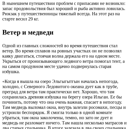
В нынешнем путешествии проблем с припасами не возникло:
запас продовольствия был хороший и рыба активно ловилась.
Рюкзак у путешественницы тяжелый всегда. На этот раз на
старте весил 29 кг.
Ветер и медведи
Одной из главных сложностей во время путешествия стал
ветер. Во время сплавов на ровных участках он не позволял
каяку двигаться, стоячая волна держала его на одном месте.
Укрыться от пронизывающего ледяного ветра помогал тент, а
на самом продувном месте удачно подвернулась старая
избушка.
«Когда я вышла на озеро Эльгыгытгын началась непогода,
холодно, с Северного Ледовитого океана дует как в трубе,
преград для ветра там практически нет. Хорошо, что там
сохранилась древняя избушка на берегу озера Ильган. Ее бы
починить, потому что она очень важная, спасает в непогоду.
Там медведь выломал окна, внутрь залезли росомахи, песцы и
устроили беспорядок. Я смогла только в одной комнате
убраться, там окна заколочены, темно, но зато не дует и
медведь не разломает ничего. Там нашла несколько матрасов и
два старых спальника. В итоге залезала в два своих спальника