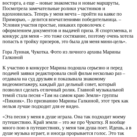
восторга, а еще – новые знакомства и новые маршруты,
Посмотрела замечательные ролики участников и
вдохновилась. Теперь у меня мечта – пройти на каяке по
Приморью, – делится впечатлениями победительница. –
Условия участия простые, никаких проволочек с
оформлением документов и выдачей приза. Я спортсменка, и
конкурс для меня – это тоже состязание, поэтому очень хотела
попасть в тройку призеров, это была для меня мини-цель».
Гора Лунная, Чукотка. Фото из личного архива Марины
Галкиной
К участию в конкурсе Марина подошла серьезно и перед
подачей заявки редактировала свой фильм несколько раз –
отдавала на суд друзьям и показывала знакомому
видеомонтажеру, каждый дал дельный совет, который
позволил сделать отличный ролик. Главной музыкальной
темой стала песня «Там на самом краю Земли» группы
«Пикник». По признанию Марины Галкиной, этот трек как
нельзя лучше подходит для ее видео.
«Эта песня у меня в душе играла. Она так подходит моему
путешествию. Край земли – это же про Чукотку. Я вообще
много пою в путешествиях, у меня там душа поет. Идешь, а в
душе музыка играет, и иногда прорывается голос. Это так