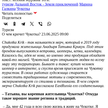
туризм
Дальний Восток - Земля приключений
Марина
Галкина
Чукотка
Читать полностью
Поделиться
Туризм
О чем кричит Чукотка?
23.06.2025 09:00
Chukotka Krik - так называется мерч, который в 2019 году
придумала жительница Анадыря Татьяна Крикун. Под этим
брендом выпускаются ветровки, шопперы, кепки, календари.
Казалось бы, идея не нова, но именно эта продукция обладает
какой-то магией. Чукотский мерч открывает людям по всему
миру эту территорию. Бывает и такое: купит человек
шоппер в интернете, и спустя время приезжает на Чукотку
туристом. В своих работах художница старается
совместить традиционные мотивы и современность,
экспериментирует со стилями и техниками. В чем секрет
мерча Chukotka Krik рассказала EastRussia его создательница.
– Татьяна, вы коренная жительница Чукотки? Откуда
такое хорошее знание региона и традиций.
– Да, мне 42 года и всю свою жизнь я живу на Чукотке. Я