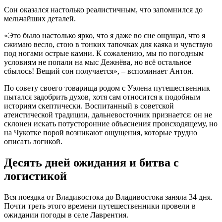
Сон оказался настолько реалистичным, что запомнился до
мельчайших деталей.
«Это было настолько ярко, что я даже во сне ощущал, что я
сжимаю весло, стою в тонких тапочках для каяка и чувствую
под ногами острые камни. К сожалению, мы по погодным
условиям не попали на мыс Дежнёва, но всё остальное
сбылось! Вещий сон получается», – вспоминает Антон.
По совету своего товарища родом с Уэлена путешественник
пытался задобрить духов, хотя сам относится к подобным
историям скептически. Воспитанный в советской
атеистической традиции, дальневосточник признается: он не
склонен искать потусторонние объяснения происходящему, но
на Чукотке порой возникают ощущения, которые трудно
описать логикой.
Десять дней ожидания и битва с
логистикой
Вся поездка от Владивостока до Владивостока заняла 34 дня.
Почти треть этого времени путешественники провели в
ожидании погоды в селе Лаврентия.