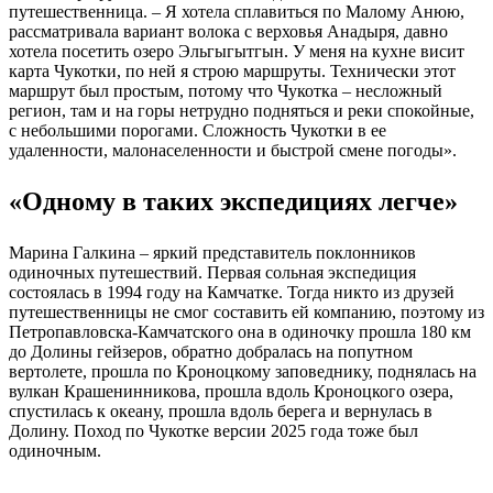
путешественница. – Я хотела сплавиться по Малому Анюю,
рассматривала вариант волока с верховья Анадыря, давно
хотела посетить озеро Эльгыгытгын. У меня на кухне висит
карта Чукотки, по ней я строю маршруты. Технически этот
маршрут был простым, потому что Чукотка – несложный
регион, там и на горы нетрудно подняться и реки спокойные,
с небольшими порогами. Сложность Чукотки в ее
удаленности, малонаселенности и быстрой смене погоды».
«Одному в таких экспедициях легче»
Марина Галкина – яркий представитель поклонников
одиночных путешествий. Первая сольная экспедиция
состоялась в 1994 году на Камчатке. Тогда никто из друзей
путешественницы не смог составить ей компанию, поэтому из
Петропавловска-Камчатского она в одиночку прошла 180 км
до Долины гейзеров, обратно добралась на попутном
вертолете, прошла по Кроноцкому заповеднику, поднялась на
вулкан Крашенинникова, прошла вдоль Кроноцкого озера,
спустилась к океану, прошла вдоль берега и вернулась в
Долину. Поход по Чукотке версии 2025 года тоже был
одиночным.