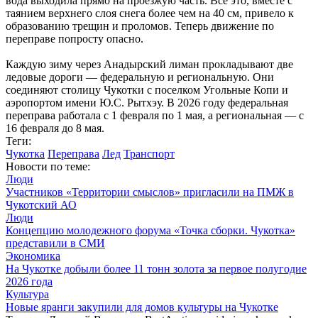
вода выходила прямо на проезжую часть. Все это, вместе с
таянием верхнего слоя снега более чем на 40 см, привело к
образованию трещин и проломов. Теперь движение по
переправе попросту опасно.
Каждую зиму через Анадырский лиман прокладывают две
ледовые дороги — федеральную и региональную. Они
соединяют столицу Чукотки с поселком Угольные Копи и
аэропортом имени Ю.С. Рытхэу. В 2026 году федеральная
переправа работала с 1 февраля по 1 мая, а региональная — с
16 февраля до 8 мая.
Теги:
Чукотка
Переправа
Лед
Транспорт
Новости по теме:
Люди
Участников «Территории смыслов» пригласили на ПМЖ в
Чукотский АО
Люди
Концепцию молодежного форума «Точка сборки. Чукотка»
представили в СМИ
Экономика
На Чукотке добыли более 11 тонн золота за первое полугодие
2026 года
Культура
Новые яранги закупили для домов культуры на Чукотке