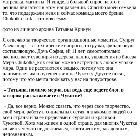
матрешка, магниты. Я увидела большой спрос на это и
решила двигаться в этом направлении. Спасибо моей семье за
то, что поддержали меня и сейчас команда моего бренда
Chukotka_krik – это моя семья.
фото из личного архива Татьяны Крикун
Я отвечаю за творчество, организационные моменты. Супруг
Александр – за технические вопросы, отгрузки, финансовую
составляющую. Дочь София, ей 11 лет, самостоятельно
расписывает сувениры из дерева, панно, украшения из бисера.
Мерч Chukotka_krik сейчас можно встретить в любом уголке
мира. Одни не расстаются с вещью, потому что она
напоминает им о путешествии на Чукотку. Другие носят,
потому что это мечта побывать у нас на полуострове.
– Татьяна, помимо мерча, вы ведь еще ведете блог, в
котором рассказываете о Чукотке?
– Да, все верно. Можно сказать, что через свое творчество,
свой мерч, работу в социальных сетях, я знакомлю людей со
всей страны и за ее пределами с суровой и красивой
Чукоткой. Хотя мы живем в одной стране, для многих Чукотка
является чем-то недосягаемым, экзотическим, загадочным,
непознанным.