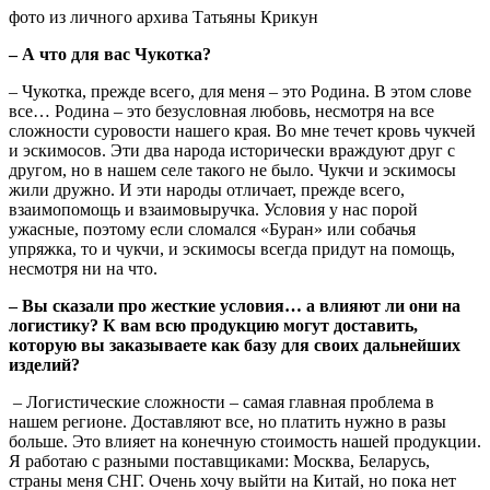
фото из личного архива Татьяны Крикун
– А что для вас Чукотка?
– Чукотка, прежде всего, для меня – это Родина. В этом слове
все… Родина – это безусловная любовь, несмотря на все
сложности суровости нашего края. Во мне течет кровь чукчей
и эскимосов. Эти два народа исторически враждуют друг с
другом, но в нашем селе такого не было. Чукчи и эскимосы
жили дружно. И эти народы отличает, прежде всего,
взаимопомощь и взаимовыручка. Условия у нас порой
ужасные, поэтому если сломался «Буран» или собачья
упряжка, то и чукчи, и эскимосы всегда придут на помощь,
несмотря ни на что.
– Вы сказали про жесткие условия… а влияют ли они на
логистику? К вам всю продукцию могут доставить,
которую вы заказываете как базу для своих дальнейших
изделий?
– Логистические сложности – самая главная проблема в
нашем регионе. Доставляют все, но платить нужно в разы
больше. Это влияет на конечную стоимость нашей продукции.
Я работаю с разными поставщиками: Москва, Беларусь,
страны меня СНГ. Очень хочу выйти на Китай, но пока нет