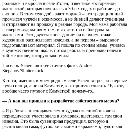
родилась и выросла в селе Уэлен, известное косторезной
мастерской, которая появилась в 30-ых годах и работает до
сих пор. В этом селе добывают моржей – это традиционный
промысел чукчей и эскимосов, а из бивней делают сувениры
и отправляют на продажу в разные города. Моя мама работала
гравером-художником там, и я с детства наблюдала за
мастерами. Это двухэтажное здание: на верхнем этаже
художники расписывают изделия, а на первом – вырезают,
подготавливают материал. Я пошла по стопам мамы, училась
в художественной школе, потом работала преподавателем в
той же школе, которую закончила.
Поселок Уэлен. автор/источник фото: Andrei
Stepanov/Shutterstock
Кстати, именно, в моем родным селе Уэлен встречают первые
лучи солнца, а не на Камчатке, как принято считать. Чукотку
вообще часто путают с Камчаткой почему-то...
— А как вы пришли к разработке собственного мерча?
– Я работала преподавателем в художественной школе и
периодически участвовала в ярмарках, выставляла там свои
изделия. Это была сувенирная продукция, которую я
расписывала сама, футболки с моими евражками, чукотская