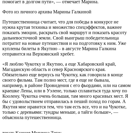
помогает в долгом пути», — отмечает Марина.
Фото из личного архива Марины Галкиной
Путешественница считает, что для победы в конкурсе не
нужна крутая техника и множество спецэффектов, важнее
показать эмоции, раскрыть свой маршрут и показать красоту
дальневосточной земли. Свой выигрыш победительница
потратит на новые путешествия и на подготовку к ним. Уже
куплены билеты в Якутию – в августе Марина Галкина
отправится на Верхоянский хребет.
«Я люблю Чукотку и Якутию, а еще Хабаровский край,
Магаданскую область и север Красноярского края.
Обязательно еще вернусь на Чукотку, как говорила в конце
своего фильма. Там полно мест, где я еще не бывала,
например, в районе Провидения с его фьордами, или на самом
краешке Лены, или в Уэлене, только сплавиться туда хочу по
Коолену. Чукотка очень большая, там много красивых мест. Я
бы с удовольствием отправилась в пеший поход по горам. А
Якутия мне нравится тем, что там есть все, что и на Чукотке,
только с деревьями: тундры меньше, а тайги больше», —
объяснила путешественница.
текст: Ксения Мурзина
Теги: