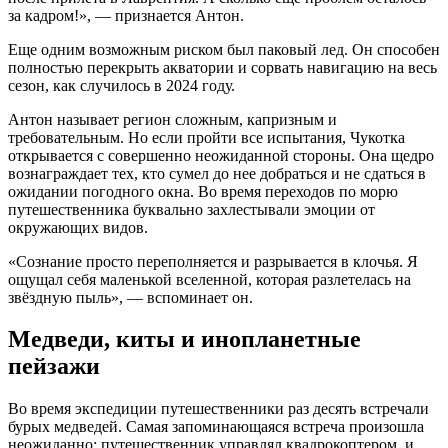
за кадром!», — признается Антон.
Еще одним возможным риском был паковый лед. Он способен
полностью перекрыть акватории и сорвать навигацию на весь
сезон, как случилось в 2024 году.
Антон называет регион сложным, капризным и
требовательным. Но если пройти все испытания, Чукотка
открывается с совершенно неожиданной стороны. Она щедро
вознаграждает тех, кто сумел до нее добраться и не сдаться в
ожидании погодного окна. Во время переходов по морю
путешественника буквально захлестывали эмоции от
окружающих видов.
«Сознание просто переполняется и разрывается в клочья. Я
ощущал себя маленькой вселенной, которая разлетелась на
звёздную пыль», — вспоминает он.
Медведи, киты и инопланетные
пейзажи
Во время экспедиции путешественники раз десять встречали
бурых медведей. Самая запоминающаяся встреча произошла
неожиданно: путешественник управлял квадрокоптером, и