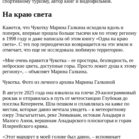
спортивному туризму, автор книг и видеофильмов.
На краю света
Кажется, что Чукотку Марина Галкина исходила вдоль и
поперек, впервые прошла больше тысячи км по этому региону
в 1998 году и даже написала об этом книгу «Одна на краю
света». С тех пор периодически возвращается на эти земли и
отмечает, что еще не исследовала любимую территорию.
«Мне очень нравится Чукотка – ее просторы, безлюдность, ее
неброские цвета, доступные горы. Просто лежит душа к этому
региону», – объясняет Марина Галкина.
Чукотка. Фото из личного архива Марины Галкиной
В августе 2025 года она взвалила на плечи 29-килограммовый
рюкзак и отправилась в путь от метеостанции Глубокая до
поселка Кепервеем. Шла пешком и сплавлялась на каяке по
местам, которые давно мечтала увидеть – к метеоритному
озеру Эльгыгытгын, реке Энмываам, истокам Анадыря и
Малого Анюя, вершинам Анадырского плоскогорья и горам
Илирнейского кряжа.
«Этот маршрут в моей голове был давно, – вспоминает