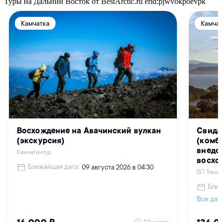
Туры на Дальний Восток от BestArctic.ru
erid:pjwvokpoevpk