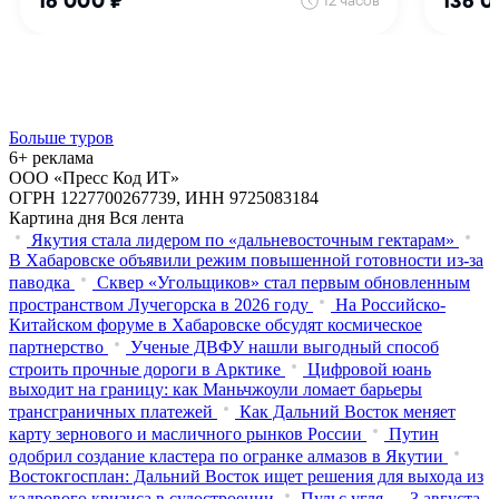
Больше туров
6+ реклама
ООО «Пресс Код ИТ»
ОГРН 1227700267739, ИНН 9725083184
Картина дня
Вся лента
Якутия стала лидером по «дальневосточным гектарам»
В Хабаровске объявили режим повышенной готовности из‑за
паводка
Сквер «Угольщиков» стал первым обновленным
пространством Лучегорска в 2026 году
На Российско-
Китайском форуме в Хабаровске обсудят космическое
партнерство
Ученые ДВФУ нашли выгодный способ
строить прочные дороги в Арктике
Цифровой юань
выходит на границу: как Маньчжоули ломает барьеры
трансграничных платежей
Как Дальний Восток меняет
карту зернового и масличного рынков России
Путин
одобрил создание кластера по огранке алмазов в Якутии
Востокгосплан: Дальний Восток ищет решения для выхода из
кадрового кризиса в судостроении
Пульс угля — 3 августа