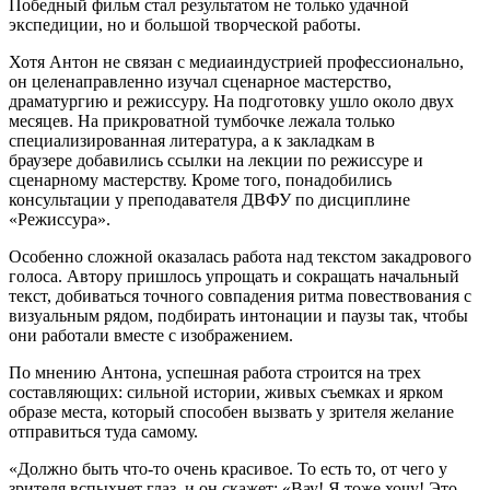
Победный фильм стал результатом не только удачной
экспедиции, но и большой творческой работы.
Хотя Антон не связан с медиаиндустрией профессионально,
он целенаправленно изучал сценарное мастерство,
драматургию и режиссуру. На подготовку ушло около двух
месяцев. На прикроватной тумбочке лежала только
специализированная литература, а к закладкам в
браузере добавились ссылки на лекции по режиссуре и
сценарному мастерству. Кроме того, понадобились
консультации у преподавателя ДВФУ по дисциплине
«Режиссура».
Особенно сложной оказалась работа над текстом закадрового
голоса. Автору пришлось упрощать и сокращать начальный
текст, добиваться точного совпадения ритма повествования с
визуальным рядом, подбирать интонации и паузы так, чтобы
они работали вместе с изображением.
По мнению Антона, успешная работа строится на трех
составляющих: сильной истории, живых съемках и ярком
образе места, который способен вызвать у зрителя желание
отправиться туда самому.
«Должно быть что-то очень красивое. То есть то, от чего у
зрителя вспыхнет глаз, и он скажет: «Вау! Я тоже хочу! Это