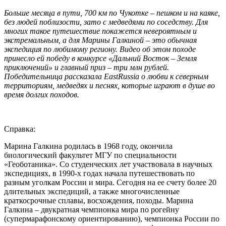
Больше месяца в пути, 700 км по Чукотке – пешком и на каяке,
без людей поблизости, зато с медведями по соседству. Для
многих такое путешествие покажется невероятным и
экстремальным, а для Марины Галкиной – это обычная
экспедиция по любимому региону. Видео об этом походе
принесло ей победу в конкурсе «Дальний Восток – Земля
приключений» и главный приз – три млн рублей.
Победительница рассказала EastRussia о любви к северным
территориям, медведях и песнях, которые играют в душе во
время долгих походов.
Справка:
Марина Галкина родилась в 1968 году, окончила
биологический факультет МГУ по специальности
«Геоботаника». Со студенческих лет участвовала в научных
экспедициях, в 1990-х годах начала путешествовать по
разным уголкам России и мира. Сегодня на ее счету более 20
длительных экспедиций, а также многочисленные
краткосрочные сплавы, восхождения, походы. Марина
Галкина – двукратная чемпионка мира по рогейну
(супермарафонскому ориентированию), чемпионка России по