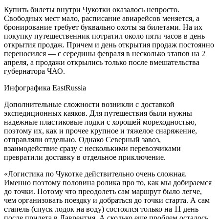
Купить билеты внутри Чукотки оказалось непросто.
Свободных мест мало, расписание авиарейсов меняется, а
бронирование требует буквально охоты за билетами. На их
покупку путешественник потратил около пяти часов в день
открытия продаж. Причем и день открытия продаж постоянно
переносился — с середины февраля в несколько этапов на 2
апреля, а продажи открылись только после вмешательства
губернатора ЧАО.
Инфографика EastRussia
Дополнительные сложности возникли с доставкой
экспедиционных каяков. Для путешествия были нужны
надежные пластиковые лодки с хорошей мореходностью,
поэтому их, как и прочее крупное и тяжелое снаряжение,
отправляли отдельно. Однако Северный завоз,
взаимодействие сразу с несколькими перевозчиками
превратили доставку в отдельное приключение.
«Логистика по Чукотке действительно очень сложная.
Именно поэтому половина ролика про то, как мы добираемся
до точки. Потому что преодолеть сам маршрут было легче,
чем организовать поездку и добраться до точки старта. А сам
стапель (спуск лодок на воду) состоялся только на 11 день
после прилета в Лаврентия. А сколько еще проблем осталось