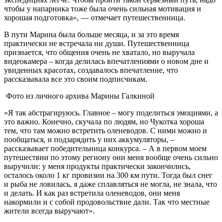
чтобы у напарника тоже была очень сильная мотивация и
хорошая подготовка», — отмечает путешественница.
В пути Марина была больше месяца, и за это время
практически не встречала ни души. Путешественница
признается, что общения очень не хватало, но выручала
видеокамера – когда делилась впечатлениями о новом дне и
увиденных красотах, создавалось впечатление, что
рассказывала все это своим подписчикам.
Фото из личного архива Марины Галкиной
«Я так абстрагируюсь. Главное – могу поделиться эмоциями, а
это важно. Конечно, скучала по людям, но Чукотка хороша
тем, что там можно встретить оленеводов. С ними можно и
пообщаться, и подзарядить у них аккумуляторы, –
рассказывает победительница конкурса. – А в первом моем
путешествии по этому региону они меня вообще очень сильно
выручили: у меня продукты практически закончились,
осталось около 1 кг провизии на 300 км пути. Тогда был снег
и рыба не ловилась, я даже сплавляться не могла, не знала, что
и делать. И как раз встретила оленеводов, они меня
накормили и с собой продовольствие дали. Так что местные
жители всегда выручают».