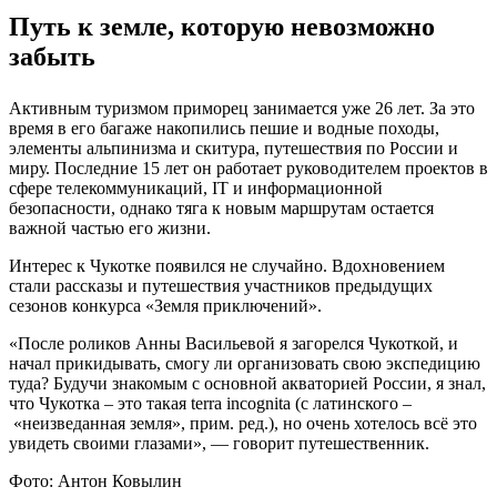
Путь к земле, которую невозможно
забыть
Активным туризмом приморец занимается уже 26 лет. За это
время в его багаже накопились пешие и водные походы,
элементы альпинизма и скитура, путешествия по России и
миру. Последние 15 лет он работает руководителем проектов в
сфере телекоммуникаций, IT и информационной
безопасности, однако тяга к новым маршрутам остается
важной частью его жизни.
Интерес к Чукотке появился не случайно. Вдохновением
стали рассказы и путешествия участников предыдущих
сезонов конкурса «Земля приключений».
«После роликов Анны Васильевой я загорелся Чукоткой, и
начал прикидывать, смогу ли организовать свою экспедицию
туда? Будучи знакомым с основной акваторией России, я знал,
что Чукотка – это такая terra incognita (с латинского –
«неизведанная земля», прим. ред.), но очень хотелось всё это
увидеть своими глазами», — говорит путешественник.
Фото: Антон Ковылин