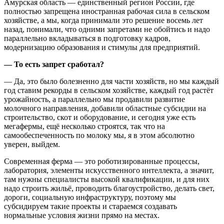
Амурская область — единственный регион России, где
полностью запрещена иностранная рабочая сила в сельском
хозяйстве, а мы, когда принимали это решение восемь лет
назад, понимали, что одними запретами не обойтись и надо
параллельно вкладываться в подготовку кадров,
модернизацию образования и стимулы для предприятий.
— То есть запрет сработал?
— Да, это было болезненно для части хозяйств, но мы каждый
год ставим рекорды в сельском хозяйстве, каждый год растёт
урожайность, а параллельно мы продавили развитие
молочного направления, добавили областные субсидии на
строительство, скот и оборудование, и сегодня уже есть
мегафермы, ещё несколько строятся, так что на
самообеспеченность по молоку мы, я в этом абсолютно
уверен, выйдем.
Современная ферма — это роботизированные процессы,
лаборатория, элементы искусственного интеллекта, а значит,
там нужны специалисты высокой квалификации, и для них
надо строить жильё, проводить благоустройство, делать свет,
дороги, социальную инфраструктуру, поэтому мы
субсидируем такие проекты и стараемся создавать
нормальные условия жизни прямо на местах.