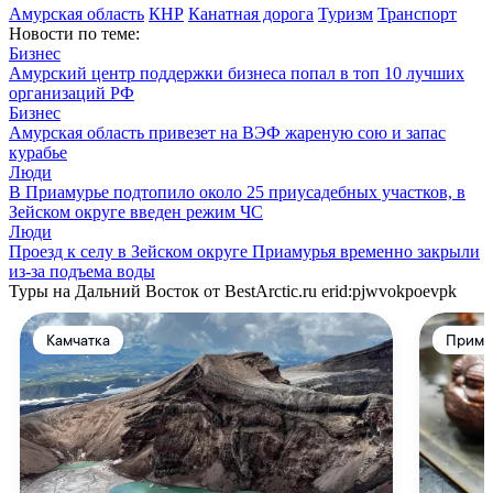
Амурская область
КНР
Канатная дорога
Туризм
Транспорт
Новости по теме:
Бизнес
Амурский центр поддержки бизнеса попал в топ 10 лучших
организаций РФ
Бизнес
Амурская область привезет на ВЭФ жареную сою и запас
курабье
Люди
В Приамурье подтопило около 25 приусадебных участков, в
Зейском округе введен режим ЧС
Люди
Проезд к селу в Зейском округе Приамурья временно закрыли
из-за подъема воды
Туры на Дальний Восток от BestArctic.ru
erid:pjwvokpoevpk