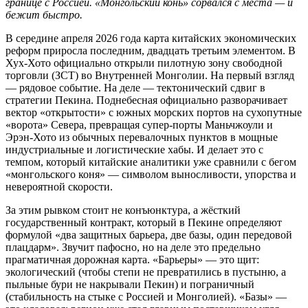
границе с Россией. «Монгольский конь» сорвался с места — и
бежит быстро.
В середине апреля 2026 года карта китайских экономических
реформ приросла последним, двадцать третьим элементом. В
Хух-Хото официально открыли пилотную зону свободной
торговли (ЗСТ) во Внутренней Монголии. На первый взгляд
— рядовое событие. На деле — тектонический сдвиг в
стратегии Пекина. Поднебесная официально разворачивает
вектор «открытости» с южных морских портов на сухопутные
«ворота» Севера, превращая супер-порты Маньчжоули и
Эрэн-Хото из обычных перевалочных пунктов в мощные
индустриальные и логистические хабы. И делает это с
темпом, который китайские аналитики уже сравнили с бегом
«монгольского коня» — символом выносливости, упорства и
невероятной скорости.
За этим рывком стоит не конъюнктура, а жёсткий
государственный контракт, который в Пекине определяют
формулой «два защитных барьера, две базы, один передовой
плацдарм». Звучит пафосно, но на деле это предельно
прагматичная дорожная карта. «Барьеры» — это щит:
экологический (чтобы степи не превратились в пустыню, а
пыльные бури не накрывали Пекин) и пограничный
(стабильность на стыке с Россией и Монголией). «Базы» —