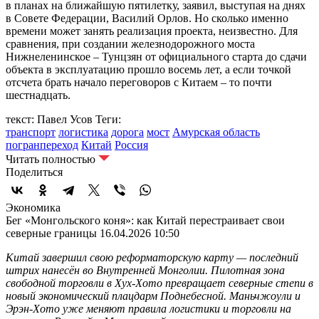
в планах на ближайшую пятилетку, заявил, выступая на днях
в Совете Федерации, Василий Орлов. Но сколько именно
времени может занять реализация проекта, неизвестно. Для
сравнения, при создании железнодорожного моста
Нижнеленинское – Тунцзян от официального старта до сдачи
объекта в эксплуатацию прошло восемь лет, а если точкой
отсчета брать начало переговоров с Китаем – то почти
шестнадцать.
текст: Павел Усов
Теги:
транспорт
логистика
дорога
мост
Амурская область
погранпереход
Китай
Россия
Читать полностью
Поделиться
Экономика
Бег «Монгольского коня»: как Китай перестраивает свои
северные границы
16.04.2026 10:50
Китай завершил свою реформаторскую карту — последний
штрих нанесён во Внутренней Монголии. Пилотная зона
свободной торговли в Хух-Хото превращает северные степи в
новый экономический плацдарм Поднебесной. Маньчжоули и
Эрэн-Хото уже меняют правила логистики и торговли на