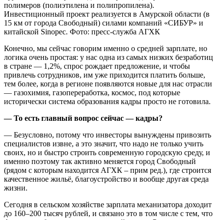
полимеров (полиэтилена и полипропилена).
Инвестиционный проект реализуется в Амурской области (в
15 км от города Свободный) силами компаний «СИБУР» и
китайской Sinopec. Фото: пресс-служба АГХК
Конечно, мы сейчас говорим именно о средней зарплате, но
логика очень простая: у нас одна из самых низких безработиц
в стране — 1,2%, спрос рождает предложение, и чтобы
привлечь сотрудников, им уже приходится платить больше,
тем более, когда в регионе появляются новые для нас отрасли
— газохимия, газопереработка, космос, под которые
исторически система образования кадры просто не готовила.
— То есть главный вопрос сейчас — кадры?
— Безусловно, потому что инвесторы вынуждены привозить
специалистов извне, а это значит, что надо не только учить
своих, но и быстро строить современную городскую среду, и
именно поэтому так активно меняется город Свободный
(рядом с которым находится АГХК – прим ред.), где строится
качественное жильё, благоустройство и вообще другая среда
жизни.
Сегодня в сельском хозяйстве зарплата механизатора доходит
до 160–200 тысяч рублей, и связано это в том числе с тем, что