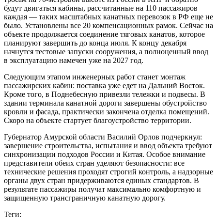
будут двигаться кабины, рассчитанные на 110 пассажиров
каждая — таких масштабных канатных перевозок в РФ еще не
было. Установлены все 20 компенсационных рамок. Сейчас на
объекте продолжается соединение тяговых канатов, которое
планируют завершить до конца июля. К концу декабря
начнутся тестовые запуски сооружения, а полноценный ввод
в эксплуатацию намечен уже на 2027 год.
Следующим этапом инженерных работ станет монтаж
пассажирских кабин: поставка уже едет на Дальний Восток.
Кроме того, в Поднебесную привезли тележки и подвесы. В
здании терминала канатной дороги завершены обустройство
кровли и фасада, практически закончена отделка помещений.
Скоро на объекте стартует благоустройство территории.
Губернатор Амурской области Василий Орлов подчеркнул:
завершение строительства, испытания и ввод объекта требуют
синхронизации подходов России и Китая. Особое внимание
представители обеих стран уделяют безопасности: все
технические решения проходят строгий контроль, а надзорные
органы двух стран придерживаются единых стандартов. В
результате пассажиры получат максимально комфортную и
защищенную трансграничную канатную дорогу.
Теги: