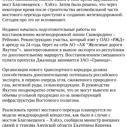
мост Благовещенск – Хэйхэ. Затем было решено, что через
некоторое время после строительства автомобильной части
мостового перехода приступят к созданию железнодорожной.
Сегодня про это не вспоминают.
Недавно начались подготовительные работы по
восстановлению железнодорожной линии Сковородино –
Рейново. Реконструкцию участка, который взят у ОАО «РЖД»
в аренду на 24 года, берет на себя АО «АК “Железные дороги
Якутии”», заинтересованное в вывозе экспорта из республики
по дополнительному маршруту. Восстановлением смешанного
пункта пропуска Джалинда занимается ЗАО «Граница».
Организация нового транспортного коридора должна
способствовать дополнительному потенциалу российского
экспорта, в первую очередь угля, сжиженного природного
газа, железной руды, сельхозпродукции. В руководстве
Якутии неоднократно отмечали, что не могут вывезти все
объемы угольной продукции из-за лимитирующей
инфраструктуры Восточного полигона.
Реализовать проект мостового перехода планируется по
модели международной концессии, как было в случае с
мостом Благовещенск – Хэйхэ, сообщила министр внешних
связей и туризма Амурской области Екатерина Киреева.