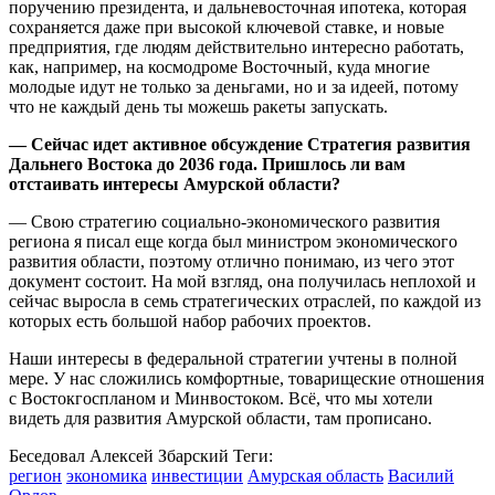
поручению президента, и дальневосточная ипотека, которая
сохраняется даже при высокой ключевой ставке, и новые
предприятия, где людям действительно интересно работать,
как, например, на космодроме Восточный, куда многие
молодые идут не только за деньгами, но и за идеей, потому
что не каждый день ты можешь ракеты запускать.
— Сейчас идет активное обсуждение Стратегия развития
Дальнего Востока до 2036 года. Пришлось ли вам
отстаивать интересы Амурской области?
— Свою стратегию социально-экономического развития
региона я писал еще когда был министром экономического
развития области, поэтому отлично понимаю, из чего этот
документ состоит. На мой взгляд, она получилась неплохой и
сейчас выросла в семь стратегических отраслей, по каждой из
которых есть большой набор рабочих проектов.
Наши интересы в федеральной стратегии учтены в полной
мере. У нас сложились комфортные, товарищеские отношения
с Востокгоспланом и Минвостоком. Всё, что мы хотели
видеть для развития Амурской области, там прописано.
Беседовал Алексей Збарский
Теги:
регион
экономика
инвестиции
Амурская область
Василий