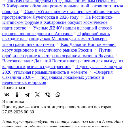
Якутия стала лидером по «дальневосточным гектарам»
В Хабаровске объявили режим повышенной готовности из‑за
паводка
Сквер «Угольщиков» стал первым обновленным
пространством Лучегорска в 2026 году
На Российско-
Китайском форуме в Хабаровске обсудят космическое
партнерство
Ученые ДВФУ нашли выгодный способ
строить прочные дороги в Арктике
Цифровой юань
выходит на границу: как Маньчжоули ломает барьеры
трансграничных платежей
Как Дальний Восток меняет
карту зернового и масличного рынков России
Путин
одобрил создание кластера по огранке алмазов в Якутии
Востокгосплан: Дальний Восток ищет решения для выхода из
кадрового кризиса в судостроении
Пульс угля — 3 августа
2026: угольная промышленность в моменте
«Энергия
Сахалина-2026» — под знаком локальных успехов и
нерешенных вопросов
Поделиться
Экономика
Приамурье — жизнь в эпицентре «восточного вектора»
27.05.2026 00:30
Приамурье претендует на статус главного окна в Азию. Это
территории, где запускают ракеты в космос и строят