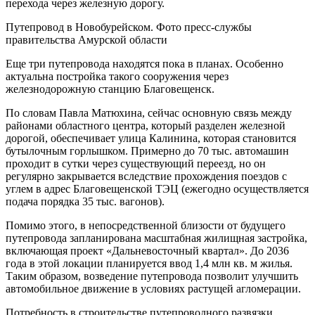
перехода через железную дорогу.
Путепровод в Новобурейском. Фото пресс-службы
правительства Амурской области
Еще три путепровода находятся пока в планах. Особенно
актуальна постройка такого сооружения через
железнодорожную станцию Благовещенск.
По словам Павла Матюхина, сейчас основную связь между
районами областного центра, который разделен железной
дорогой, обеспечивает улица Калинина, которая становится
бутылочным горлышком. Примерно до 70 тыс. автомашин
проходит в сутки через существующий переезд, но он
регулярно закрывается вследствие прохождения поездов с
углем в адрес Благовещенской ТЭЦ (ежегодно осуществляется
подача порядка 35 тыс. вагонов).
Помимо этого, в непосредственной близости от будущего
путепровода запланирована масштабная жилищная застройка,
включающая проект «Дальневосточный квартал». До 2036
года в этой локации планируется ввод 1,4 млн кв. м жилья.
Таким образом, возведение путепровода позволит улучшить
автомобильное движение в условиях растущей агломерации.
Потребность в строительстве путепроводного развязки