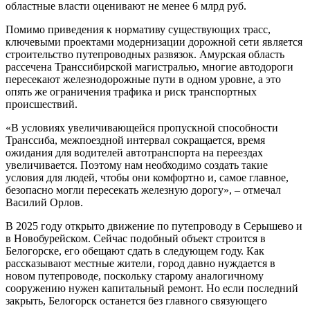
областные власти оценивают не менее 6 млрд руб.
Помимо приведения к нормативу существующих трасс,
ключевыми проектами модернизации дорожной сети является
строительство путепроводных развязок. Амурская область
рассечена Транссибирской магистралью, многие автодороги
пересекают железнодорожные пути в одном уровне, а это
опять же ограничения трафика и риск транспортных
происшествий.
«В условиях увеличивающейся пропускной способности
Транссиба, межпоездной интервал сокращается, время
ожидания для водителей автотранспорта на переездах
увеличивается. Поэтому нам необходимо создать такие
условия для людей, чтобы они комфортно и, самое главное,
безопасно могли пересекать железную дорогу», – отмечал
Василий Орлов.
В 2025 году открыто движение по путепроводу в Серышево и
в Новобурейском. Сейчас подобный объект строится в
Белогорске, его обещают сдать в следующем году. Как
рассказывают местные жители, город давно нуждается в
новом путепроводе, поскольку старому аналогичному
сооружению нужен капитальный ремонт. Но если последний
закрыть, Белогорск останется без главного связующего