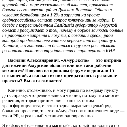
крупнейший в мире газохимический кластер, привлекают
больше всего инвестиций на Дальнем Востоке. Однако в
условиях безработицы в 1,2% и зарплат на уровне
среднероссийских встает вопрос конкуренции за кадры. В
беседе с корреспондентом EastRussia губернатор Амурской
области рассуждает о том, почему в борьбе за людей больше
не работают запреты и лозунги, о создании среды, ради
которой профессионалы готовы переезжать на границу с
Китаем, и о готовности делиться с другими российскими
регионами опытом сотрудничества с партнерами в КНР.
— Василий Александрович, «АмурЭкспо» — это витрина
достижений Амурской области или всё-таки рабочий
механизм? Поясню: на прошлом форуме подписали 15
соглашений, а сколько из них превратилось в реальные
проекты? Вы отслеживаете?
— Конечно, отслеживаю, и могу прямо по каждому пункту
дать справку, что реализовано, а что нет, потому что многие
решения, которые принимались раньше, потом
трансформируются, из этого зерна вырастает целый ряд
больших проектов, так что «АмурЭкспо» в нынешнем виде —
это и PR, и реальный механизм одновременно.
Это форум федерального масштаба, который проводится по