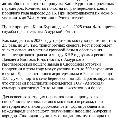
автомобильного пункта пропуска Кани-Курган до проектных
параметров. Количество полос на погранпереходе в конце
прошлого года выросло до 16. При необходимости их можно
увеличить до 24-х, уточнили в Росгранстрое.
Пункт пропуска Кани-Курган, декабрь 2025 года. Фото пресс-
службы правительства Амурской области
Как ожидается, в 2027 году трафик по мосту возрастет почти в
2,5 раза, до 243 тыс. транспортных средств. Рост произойдет
за счет освоения местной грузовой базы и обеспечения
внешнеторгового транзита между КНР и другими регионами
Дальнего Востока. В частности, с Амурского
газоперерабатывающего завода в Свободном отгрузки
продукции в этом году могут увеличиться до 500 грузовиков
в сутки, Дальневосточного агротерминала в Белогорске – до
150, Сухого порта в селе Березовка – до 135. Прогнозируется,
что отправки предприятий-резидентов ТОР «Амурская»
суммарно достигнут 2 тыс. машин ежесуточно и более.
Для освоения растущих перевозок важна пропускная
способность не только самого мостового перехода, но и
внутрирегиональной дорожной сети, формирующей этот
международный маршрут, получивший название Амурский
коридор. Ликвидация узких мест на данном пути – одна из