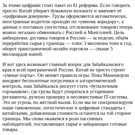
За этими цифрами стоит пакет из 81 реформы. Если говорить
просто: Китай убирает бумажную волокиту и заменяет её
«цифровым доверием». Грузы оформляются автоматически,
иностранные водители проходят по «умному коридору», а
данные о поставках (логистика, отслеживание товаров) теперь
можно легально обменивать с Россией и Монголией. Цель
амбициозна: доставка товаров в Россию — за неделю, объём
переработки сырья у границы — плюс 3 миллиона тонн в год,
оборот трансграничной онлайн-торговли — свыше 5
миллиардов юаней.
И вот здесь возникает главный вопрос для Забайкальского
края и всей приграничной России. Китай не просто строит
«умные порты». Он меняет правила игры. Пока Маньчжоули
внедряет беспилотные погрузчики и алгоритмический
контроль, наш Забайкальск рискует стать «бутылочным
горлышком», где грузы будут упираться в устаревшие
регламенты, ручную проверку и несовместимые IT-системы.
Это не угроза, но жёсткий вызов. Если мы не синхронизируем
наши таможенные, логистические и цифровые стандарты с
китайскими, добавленная стоимость останется на той стороне
границы. Мы снова окажемся в роли пассивных
наблюдателей, поставляющих сырьё и забирающих готовые
товары.