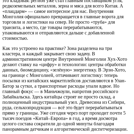
это кладовая: регион уже стал главным поставщиком угля,
редкоземельных металлов, зерна и мяса для всего Китая. А
«плацдарм» — самое интересное для нас. Внутренняя
Монголия официально превращается в главные ворота для
торговли и логистики на север. Не просто «труба» для
транзита, а место, где товары перерабатываются,
упаковываются и отправляются дальше с добавленной
стоимостью.
Как это устроено на практике? Зона разделена на три
кластера, и каждый закрывает свою задачу. В
административном центре Внутренней Монголии Хух-Хото
делают ставку на «цифру» и технологии: центры обработки
данных, биомедицину, «зелёную» энергетику. В Эрэн-Хото,
на границе с Монголией, оттачивают логистику: теперь
посылки из китайских маркетплейсов доставляются в Улан-
Батор за сутки, а транспортные расходы упали вдвое. Но
главный фокус — в Маньчжоули, напротив российского
Забайкальска. Здесь китайцы строят не просто склад, а
полноценный индустриальный узел. Древесина из Сибири,
руда, сельхозпродукция — всё это будет перерабатываться
прямо у границы. Уже сегодня через порт проходит почти 5
тысяч поездов «Китай–Европа» в год, а время досмотра
целого состава сократили до одной минуты благодаря
панорамным датчикам и алгоритмической диспетчеризации.