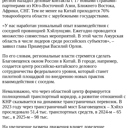
регион наладил деловые контакты с 17 новыми странами-
партнерами из Юго-Восточной Азии, Ближнего Востока,
Африки, СНГ. Тем не менее на Китай приходится 76%
товарооборота области с зарубежными государствами.
«У нас наработан уникальный опыт взаимодействия с
соседней провинцией Хэйлунцзян. Ежегодно проводится
множество совместных мероприятий. В этой части Амурская
область в числе лидеров среди российских субъектов», –
заявил глава Приамурья Василий Орлов.
По его словам, региональные власти стремятся сделать
Благовещенск окном России в Китай. В городе, например,
создается центр российско-китайского делового
сотрудничества федерального уровня, который станет
пилотной площадкой по внедрению новых практик
взаимодействия с соседом.
Немаловажно, что через областной центр формируется
полноценный транспортный коридор, а развитие отношений с
КНР сказывается на динамике трансграничных перевозок. В
2023 году через трансграничный мост Благовещенск – Хэйхэ
проследовало 51,4 тыс. транспортных средств, в 2024-м – 65
тыс., в 2025-м – 98 тыс.
На увеличение размера движения влияет доведение