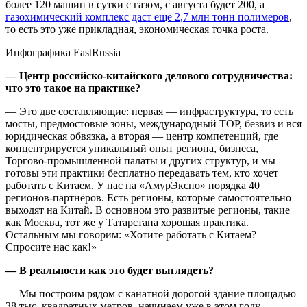
более 120 машин в сутки с газом, с августа будет 200, а
газохимический комплекс даст ещё 2,7 млн тонн полимеров
,
то есть это уже прикладная, экономическая точка роста.
Инфографика EastRussia
— Центр российско-китайского делового сотрудничества:
что это такое на практике?
— Это две составляющие: первая — инфраструктура, то есть
мосты, предмостовые зоны, международный ТОР, безвиз и вся
юридическая обвязка, а вторая — центр компетенций, где
концентрируется уникальный опыт региона, бизнеса,
Торгово-промышленной палаты и других структур, и мы
готовы эти практики бесплатно передавать тем, кто хочет
работать с Китаем. У нас на «АмурЭкспо» порядка 40
регионов-партнёров. Есть регионы, которые самостоятельно
выходят на Китай. В основном это развитые регионы, такие
как Москва, тот же у Татарстана хорошая практика.
Остальным мы говорим: «Хотите работать с Китаем?
Спросите нас как!»
— В реальности как это будет выглядеть?
— Мы построим рядом с канатной дорогой здание площадью
38 тыс. квадратных метров, начинаем уже в этом году,