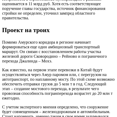
оценивается в 11 млрд руб. Хотя есть соответствующее
поручение главы государства, источник финансирования
стройки не определен, уточнил зампред областного
правительства.
Проект на троих
Помимо Амурского коридора в регионе начинает
формироваться еще один амбициозный транспортный
маршрут. Он связан с восстановлением работы участка
железной дороги Сковородино – Рейново и пограничного
перехода Джалинда – Мохэ.
Как известно, на первом этапе перевозки в Китай будут
осуществляться через Амур паромом или, с перегрузом на
автотранспорт, по наплавному мосту. По этой схеме возможно
обеспечить отправки грузов до 5 млн т в год. Следующий
этап – создание мостового перехода, в результате чего
провозная способность погранперехода возрастет до 20 млн т
ежегодно.
С учетом экспертного мнения определено, что сооружение
будет совмещенным – железнодорожным и автомобильным.
Стоит напомнить, именно таким в свое время задумывался