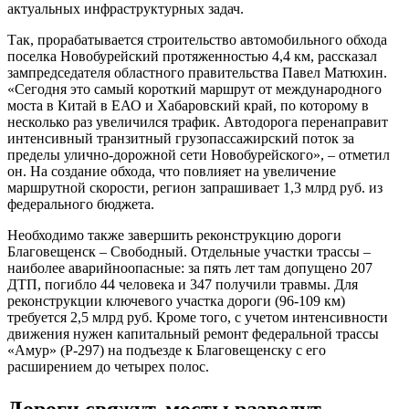
актуальных инфраструктурных задач.
Так, прорабатывается строительство автомобильного обхода
поселка Новобурейский протяженностью 4,4 км, рассказал
зампредседателя областного правительства Павел Матюхин.
«Сегодня это самый короткий маршрут от международного
моста в Китай в ЕАО и Хабаровский край, по которому в
несколько раз увеличился трафик. Автодорога перенаправит
интенсивный транзитный грузопассажирский поток за
пределы улично-дорожной сети Новобурейского», – отметил
он. На создание обхода, что повлияет на увеличение
маршрутной скорости, регион запрашивает 1,3 млрд руб. из
федерального бюджета.
Необходимо также завершить реконструкцию дороги
Благовещенск – Свободный. Отдельные участки трассы –
наиболее аварийноопасные: за пять лет там допущено 207
ДТП, погибло 44 человека и 347 получили травмы. Для
реконструкции ключевого участка дороги (96-109 км)
требуется 2,5 млрд руб. Кроме того, с учетом интенсивности
движения нужен капитальный ремонт федеральной трассы
«Амур» (Р-297) на подъезде к Благовещенску с его
расширением до четырех полос.
Дороги свяжут, мосты разведут