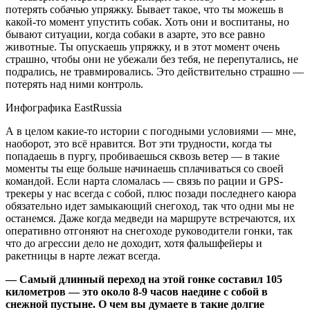
потерять собачью упряжку. Бывает такое, что ты можешь в
какой-то момент упустить собак. Хоть они и воспитаны, но
бывают ситуации, когда собаки в азарте, это все равно
животные. Ты опускаешь упряжку, и в этот момент очень
страшно, чтобы они не убежали без тебя, не перепутались, не
подрались, не травмировались. Это действительно страшно —
потерять над ними контроль.
Инфографика EastRussia
А в целом какие-то истории с погодными условиями — мне,
наоборот, это всё нравится. Вот эти трудности, когда ты
попадаешь в пургу, пробиваешься сквозь ветер — в такие
моменты ты еще больше начинаешь сплачиваться со своей
командой. Если нарта сломалась — связь по рации и GPS-
трекеры у нас всегда с собой, плюс позади последнего каюра
обязательно идет замыкающий снегоход, так что одни мы не
останемся. Даже когда медведи на маршруте встречаются, их
оперативно отгоняют на снегоходе руководители гонки, так
что до агрессии дело не доходит, хотя фальшфейеры и
ракетницы в нарте лежат всегда.
— Самый длинный переход на этой гонке составил 105
километров — это около 8-9 часов наедине с собой в
снежной пустыне. О чем вы думаете в такие долгие