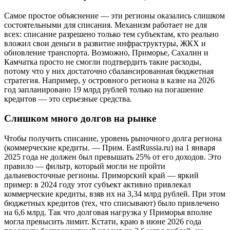
Самое простое объяснение — эти регионы оказались слишком
состоятельными для списания. Механизм работает не для
всех: списание разрешено только тем субъектам, кто реально
вложил свои деньги в развитие инфраструктуры, ЖКХ и
обновление транспорта. Возможно, Приморье, Сахалин и
Камчатка просто не смогли подтвердить такие расходы,
потому что у них достаточно сбалансированная бюджетная
стратегия. Например, у островного региона в казне на 2026
год запланировано 19 млрд рублей только на погашение
кредитов — это серьезные средства.
Слишком много долгов на рынке
Чтобы получить списание, уровень рыночного долга региона
(коммерческие кредиты. — Прим. EastRussia.ru) на 1 января
2025 года не должен был превышать 25% от его доходов. Это
правило — фильтр, который могли не пройти
дальневосточные регионы. Приморский край — яркий
пример: в 2024 году этот субъект активно привлекал
коммерческие кредиты, взяв их на 3,34 млрд рублей. При этом
бюджетных кредитов (тех, что списывают) было привлечено
на 6,6 млрд. Так что долговая нагрузка у Приморья вполне
могла превысить лимит. Кстати, краю в июне 2026 года