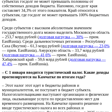
субъектах госдолг не может превышать половины от
собственных доходов бюджета. Напомню, госдолг края
составляет 34,3% от этого показателя. Край относится к
субъектам, где госдолг не может превышать 100% бюджетных
доходов.
Среди субъектов с высоким абсолютным значением
государственного долга можно выделить Московскую область
– 253,7 млрд рублей (
долговая нагрузка — 30%
— прим.
EastRussia). Среди дальневосточных регионов – Республику
Саха (Якутия) – 61,3 млрд рублей (
долговая нагрузка — 23,0%
— прим. EastRussia), Амурскую область – 33,7 млрд рублей
(
долговая нагрузка — 41,6%
— прим. EastRussia),
Хабаровский край – 59,6 млрд рублей (
долговая нагрузка —
47,4%
— прим. EastRussia).
– С 1 января вводится туристический налог. Какие доходы
прогнозируются на Камчатке по итогам года?
– Этот налог этот идет в бюджеты районов и
муниципалитетов, не поступает в бюджет субъекта.
Налогоплательщиками выступают организации и физические
лица, оказывающие услуги по предоставлению мест для
временного размещения. На Камчатке принято решение о
вводе туристического налога во всех районах и