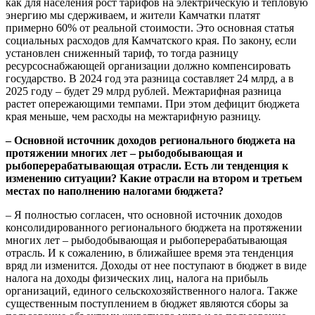
как для населения рост тарифов на электрическую и тепловую
энергию мы сдерживаем, и жители Камчатки платят
примерно 60% от реальной стоимости. Это основная статья
социальных расходов для Камчатского края. По закону, если
установлен сниженный тариф, то тогда разницу
ресурсоснабжающей организации должно компенсировать
государство. В 2024 год эта разница составляет 24 млрд, а в
2025 году – будет 29 млрд рублей. Межтарифная разница
растет опережающими темпами. При этом дефицит бюджета
края меньше, чем расходы на межтарифную разницу.
– Основной источник доходов регионального бюджета на
протяжении многих лет – рыбодобывающая и
рыбоперерабатывающая отрасли. Есть ли тенденция к
изменению ситуации? Какие отрасли на втором и третьем
местах по наполнению налогами бюджета?
– Я полностью согласен, что основной источник доходов
консолидированного регионального бюджета на протяжении
многих лет – рыбодобывающая и рыбоперерабатывающая
отрасль. И к сожалению, в ближайшее время эта тенденция
вряд ли изменится. Доходы от нее поступают в бюджет в виде
налога на доходы физических лиц, налога на прибыль
организаций, единого сельскохозяйственного налога. Также
существенным поступлением в бюджет являются сборы за