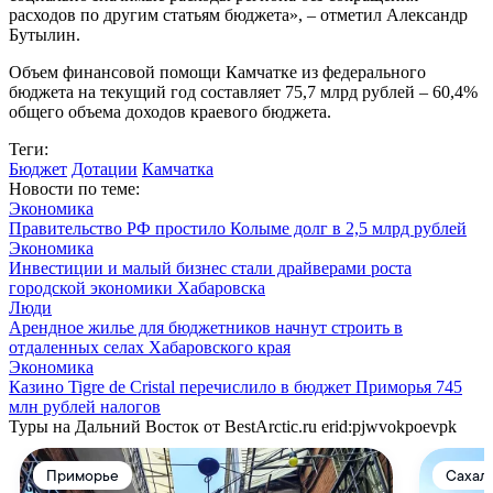
расходов по другим статьям бюджета», – отметил Александр
Бутылин.
Объем финансовой помощи Камчатке из федерального
бюджета на текущий год составляет 75,7 млрд рублей – 60,4%
общего объема доходов краевого бюджета.
Теги:
Бюджет
Дотации
Камчатка
Новости по теме:
Экономика
Правительство РФ простило Колыме долг в 2,5 млрд рублей
Экономика
Инвестиции и малый бизнес стали драйверами роста
городской экономики Хабаровска
Люди
Арендное жилье для бюджетников начнут строить в
отдаленных селах Хабаровского края
Экономика
Казино Tigre de Cristal перечислило в бюджет Приморья 745
млн рублей налогов
Туры на Дальний Восток от BestArctic.ru
erid:pjwvokpoevpk