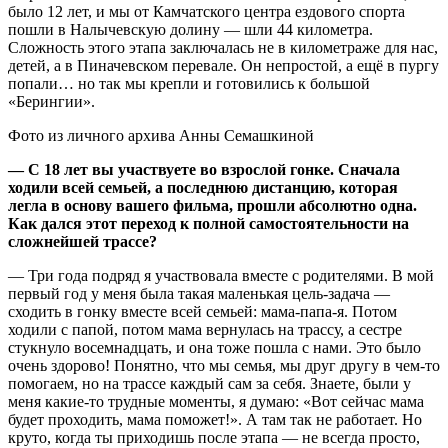
было 12 лет, и мы от Камчатского центра ездового спорта
пошли в Налычевскую долину — шли 44 километра.
Сложность этого этапа заключалась не в километраже для нас,
детей, а в Пиначевском перевале. Он непростой, а ещё в пургу
попали… но так мы крепли и готовились к большой
«Берингии».
Фото из личного архива Анны Семашкиной
— С 18 лет вы участвуете во взрослой гонке. Сначала
ходили всей семьей, а последнюю дистанцию, которая
легла в основу вашего фильма, прошли абсолютно одна.
Как дался этот переход к полной самостоятельности на
сложнейшей трассе?
— Три года подряд я участвовала вместе с родителями. В мой
первый год у меня была такая маленькая цель-задача —
сходить в гонку вместе всей семьей: мама-папа-я. Потом
ходили с папой, потом мама вернулась на трассу, а сестре
стукнуло восемнадцать, и она тоже пошла с нами. Это было
очень здорово! Понятно, что мы семья, мы друг другу в чем-то
помогаем, но на трассе каждый сам за себя. Знаете, были у
меня какие-то трудные моменты, я думаю: «Вот сейчас мама
будет проходить, мама поможет!». А там так не работает. Но
круто, когда ты приходишь после этапа — не всегда просто,