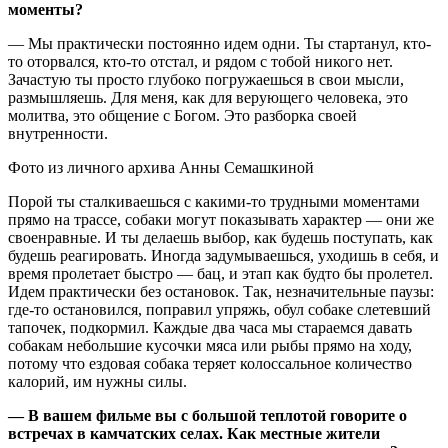
моменты?
— Мы практически постоянно идем одни. Ты стартанул, кто-
то оторвался, кто-то отстал, и рядом с тобой никого нет.
Зачастую ты просто глубоко погружаешься в свои мысли,
размышляешь. Для меня, как для верующего человека, это
молитва, это общение с Богом. Это разборка своей
внутренности.
Фото из личного архива Анны Семашкиной
Порой ты сталкиваешься с какими-то трудными моментами
прямо на трассе, собаки могут показывать характер — они же
своенравные. И ты делаешь выбор, как будешь поступать, как
будешь реагировать. Иногда задумываешься, уходишь в себя, и
время пролетает быстро — бац, и этап как будто бы пролетел.
Идем практически без остановок. Так, незначительные паузы:
где-то остановился, поправил упряжь, обул собаке слетевший
тапочек, подкормил. Каждые два часа мы стараемся давать
собакам небольшие кусочки мяса или рыбы прямо на ходу,
потому что ездовая собака теряет колоссальное количество
калорий, им нужны силы.
— В вашем фильме вы с большой теплотой говорите о
встречах в камчатских селах. Как местные жители