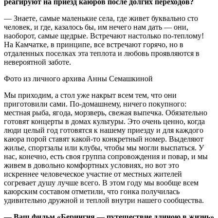
реагируют на приезд каюров после долгих переходов?
— Знаете, самые маленькие села, где живет буквально сто
человек, и где, казалось бы, им нечего нам дать — они,
наоборот, самые щедрые. Встречают настолько по-теплому!
На Камчатке, в принципе, все встречают горячо, но в
отдаленных поселках эта теплота и любовь проявляются в
невероятной заботе.
Фото из личного архива Анны Семашкиной
Мы приходим, а стол уже накрыт всем тем, что они
приготовили сами. По-домашнему, ничего покупного:
местная рыба, ягода, морзверь, свежая выпечка. Обязательно
готовят концерты в домах культуры. Это очень ценно, когда
люди целый год готовятся к нашему приезду и для каждого
каюра порой ставят какой-то конкретный номер. Выделяют
жилье, спортзалы или клубы, чтобы мы могли выспаться. У
нас, конечно, есть своя группа сопровождения и повар, и мы
живем в довольно комфортных условиях, но вот это
искреннее человеческое участие от местных жителей
согревает душу лучше всего. В этом году мы вообще всем
каюрским составом отметили, что гонка получилась
удивительно дружной и теплой внутри нашего сообщества.
— Ваш фильм «Берингия — путешествие длиною в жизнь»