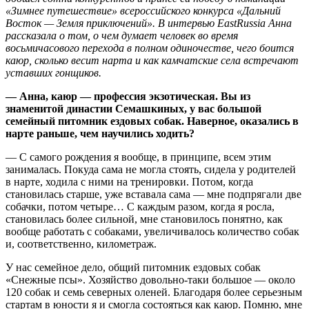
«Зимнее путешествие» всероссийского конкурса «Дальний
Восток — Земля приключений». В интервью EastRussia Анна
рассказала о том, о чем думает человек во время
восьмичасового перехода в полном одиночестве, чего боится
каюр, сколько весит нарта и как камчатские села встречают
уставших гонщиков.
— Анна, каюр — профессия экзотическая. Вы из
знаменитой династии Семашкиных, у вас большой
семейный питомник ездовых собак. Наверное, оказались в
нарте раньше, чем научились ходить?
— С самого рождения я вообще, в принципе, всем этим
занималась. Покуда сама не могла стоять, сидела у родителей
в нарте, ходила с ними на тренировки. Потом, когда
становилась старше, уже вставала сама — мне подпрягали две
собачки, потом четыре… С каждым разом, когда я росла,
становилась более сильной, мне становилось понятно, как
вообще работать с собаками, увеличивалось количество собак
и, соответственно, километраж.
У нас семейное дело, общий питомник ездовых собак
«Снежные псы». Хозяйство довольно-таки большое — около
120 собак и семь северных оленей. Благодаря более серьезным
стартам в юности я и смогла состояться как каюр. Помню, мне