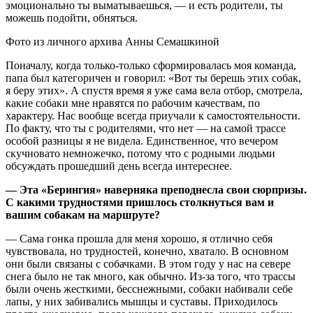
эмоционально ты выматываешься, — и есть родители, ты
можешь подойти, обняться.
Фото из личного архива Анны Семашкиной
Поначалу, когда только-только сформировалась моя команда,
папа был категоричен и говорил: «Вот ты берешь этих собак,
я беру этих». А спустя время я уже сама вела отбор, смотрела,
какие собаки мне нравятся по рабочим качествам, по
характеру. Нас вообще всегда приучали к самостоятельности.
По факту, что ты с родителями, что нет — на самой трассе
особой разницы я не видела. Единственное, что вечером
скучновато немножечко, потому что с родными людьми
обсуждать прошедший день всегда интереснее.
— Эта «Берингия» наверняка преподнесла свои сюрпризы.
С какими трудностями пришлось столкнуться вам и
вашим собакам на маршруте?
— Сама гонка прошла для меня хорошо, я отлично себя
чувствовала, но трудностей, конечно, хватало. В основном
они были связаны с собачками. В этом году у нас на севере
снега было не так много, как обычно. Из-за того, что трассы
были очень жесткими, бесснежными, собаки набивали себе
лапы, у них забивались мышцы и суставы. Приходилось