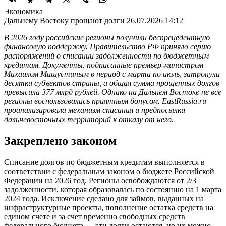
Экономика
Дальнему Востоку прощают долги
26.07.2026 14:12
В 2026 году российские регионы получили беспрецедентную
финансовую поддержку. Правительство РФ приняло серию
распоряжений о списании задолженности по бюджетным
кредитам. Документы, подписанные премьер-министром
Михаилом Мишустиным в период с марта по июль, затронули
десятки субъектов страны, а общая сумма прощенных долгов
превысила 377 млрд рублей. Однако на Дальнем Востоке не все
регионы воспользовались приятным бонусом. EastRussia.ru
проанализировала механизм списания и предпосылки
дальневосточных территорий к отказу от него.
Закреплено законом
Списание долгов по бюджетным кредитам выполняется в
соответствии с федеральным законом о бюджете Российской
Федерации на 2026 год. Регионы освобождаются от 2/3
задолженности, которая образовалась по состоянию на 1 марта
2024 года. Исключение сделано для займов, выданных на
инфраструктурные проекты, пополнение остатка средств на
едином счете и за счет временно свободных средств
федерального бюджета — эти долги остаются, но их можно