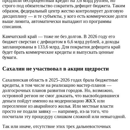
продлили беспроцентный кредит на 3,6 млрд рублей, но
строго под обязательство сократить дефицит бюджета. Таким
образом, федеральный центр жестко контролирует долговую
дисциплину — и те субъекты, у кого есть коммерческие долги
выше лимита, автоматически выпадают из программы
списания.
Камчатский край — тоже не без долгов. В 2026 году его
бюджет сверстан с дефицитом в 6,6 млрд рублей, а доходы
запланированы в 133,6 млрд. Для покрытия дефицита край
будет брать коммерческие кредиты и выпускать ценные
бумаги.
Сахалин не участвовал в акции щедрости
Сахалинская область в 2025–2026 годах брала бюджетные
кредиты, в том числе на реализацию мастер-планов —
долгосрочных планов развития городов. Но, возможно,
островной регион не смог доказать, что высвободившиеся
деньги пойдут именно на модернизацию ЖКХ или
переселение из аварийного жилья. Или местные власти
просто не подали заявку — например, из-за того, что
посчитали эту процедуру слишком сложной или невыгодной.
Так или иначе, отсутствие этих трех дальневосточных