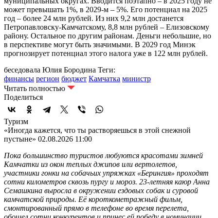
муниципальных округах. Вводится поэтапно – в 2025 году не
может превышать 1%, в 2029-м – 5%. Его потенциал на 2025
год – более 24 млн рублей. Из них 9,2 млн достанется
Петропавловску-Камчатскому, 8,8 млн рублей – Елизовскому
району. Остальное по другим районам. Деньги небольшие, но
в перспективе могут быть значимыми. В 2029 год Минэк
прогнозирует потенциал этого налога уже в 122 млн рублей.
беседовала Юлия Бородина
Теги:
финансы
регион
бюджет
Камчатка
министр
Читать полностью
Поделиться
Туризм
«Иногда кажется, что ты растворяешься в этой снежной
пустыне»
02.08.2026 11:00
Пока большинство туристов любуются красотами зимней
Камчатки из окон теплых джипов или вертолетов,
участники гонки на собачьих упряжках «Берингия» проходят
сотни километров сквозь пургу и мороз. 23-летняя каюр Анна
Семашкина выросла в окружении ездовых собак и суровой
камчатской природы. Её короткометражный фильм,
смонтированный прямо в телефоне во время перелета,
обошел сотни конкурентов и принес ей победу в номинации