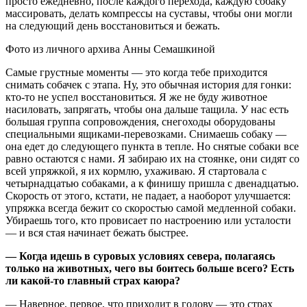
просто ежедневно, после каждого перехода, каждую собаку
массировать, делать компрессы на суставы, чтобы они могли
на следующий день восстановиться и бежать.
Фото из личного архива Анны Семашкиной
Самые грустные моменты — это когда тебе приходится
снимать собачек с этапа. Ну, это обычная история для гонки:
кто-то не успел восстановиться. Я же не буду животное
насиловать, запрягать, чтобы она дальше тащила. У нас есть
большая группа сопровождения, снегоходы оборудованы
специальными ящиками-перевозками. Снимаешь собаку —
она едет до следующего пункта в тепле. Но снятые собаки все
равно остаются с нами. Я забираю их на стоянке, они сидят со
всей упряжкой, я их кормлю, ухаживаю. Я стартовала с
четырнадцатью собаками, а к финишу пришла с двенадцатью.
Скорость от этого, кстати, не падает, а наоборот улучшается:
упряжка всегда бежит со скоростью самой медленной собаки.
Убираешь того, кто провисает по настроению или усталости
— и вся стая начинает бежать быстрее.
— Когда идешь в суровых условиях севера, полагаясь
только на животных, чего вы боитесь больше всего? Есть
ли какой-то главный страх каюра?
— Наверное, первое, что приходит в голову — это страх