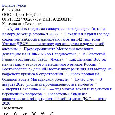
Больше туров
6+ реклама
ООО «Пресс Код ИТ»
ОГРН 1227700267739, ИНН 9725083184
Картина дня
Вся лента
«Адмирал» подписал канадского нападающего Энтони
Камару до конца сезона-2026/27
Сахалин и Курилы за год
сократили выбросы парниковых газов на 142 тыс. тонн
Ученые ДВФУ нашли основу для лекарства в яде морской
анемоны
Премьер-министр Монголии возглавит
делегацию на ВЭФ‑2026 во Владивостоке
В Советской
Гавани восстановят завод «Якорь»
Как Дальний Восток
меняет карту зернового и масличного рынков России
Востокгосплан: Дальний Восток ищет решения для выхода из
кадрового кризиса в судостроении
Рыбак пропал на
большой воде в Магаданской области
Пульс угля — 3
августа 2026: угольная промышленность в моменте
«Энергия Сахалина-2026» — под знаком локальных успехов и
нерешенных вопросов
Бюллетень EastRussia:
аналитический обзор туристической отрасли ДФО — лето
2026
Поделиться