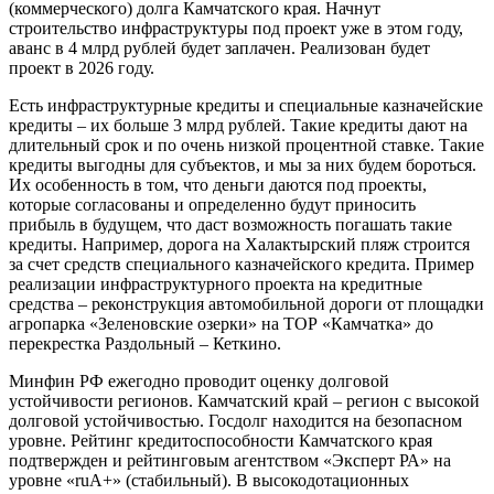
(коммерческого) долга Камчатского края. Начнут
строительство инфраструктуры под проект уже в этом году,
аванс в 4 млрд рублей будет заплачен. Реализован будет
проект в 2026 году.
Есть инфраструктурные кредиты и специальные казначейские
кредиты – их больше 3 млрд рублей. Такие кредиты дают на
длительный срок и по очень низкой процентной ставке. Такие
кредиты выгодны для субъектов, и мы за них будем бороться.
Их особенность в том, что деньги даются под проекты,
которые согласованы и определенно будут приносить
прибыль в будущем, что даст возможность погашать такие
кредиты. Например, дорога на Халактырский пляж строится
за счет средств специального казначейского кредита. Пример
реализации инфраструктурного проекта на кредитные
средства – реконструкция автомобильной дороги от площадки
агропарка «Зеленовские озерки» на ТОР «Камчатка» до
перекрестка Раздольный – Кеткино.
Минфин РФ ежегодно проводит оценку долговой
устойчивости регионов. Камчатский край – регион с высокой
долговой устойчивостью. Госдолг находится на безопасном
уровне. Рейтинг кредитоспособности Камчатского края
подтвержден и рейтинговым агентством «Эксперт РА» на
уровне «ruA+» (стабильный). В высокодотационных