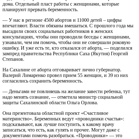
дома. Отдельный пласт работы с женщинами, которые
планируют прервать беременность.
― У нас в регионе 4500 абортов и 11000 детей – цифры
впечатляют. Власти обязаны вмешаться. С прошлого года мы
высадили своих социальных работников в женских
консультациях, чтобы они проводили беседы с женщинами,
узнавали, чем им помочь, чтобы они не совершали роковую
ошибку. И уже есть те, кто отказался от аборта, ― поделился
зампред правительства Республики Саха (Якутия) Георгий
Степанов.
На Сахалине от аборта отговаривает лично губернатор.
Валерий Лимаренко провел прием 55 женщин, и 39 из них
согласились сохранить беременность.
― Деньгами не повлияешь на желание завести ребенка, тут
надо менять сознание, ― отметила министр социальной
защиты Сахалинской области Ольга Орлова.
Она презентовала областной проект «Счастливое
материнство». Беременных ведут «проводники счастья»:
подсказывают, как лучше поступить, к какому врачу
записаться, что есть, как гулять и прочее. Могут даже с
документами помочь разобраться. «Проводники» ― это