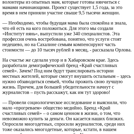
волонтеры из опытных мам, которые готовы нянчиться с
мамами начинающими. Проект существует 1,5 года, за это
время в нем приняли участие свыше 9,5 тысячи женщин.
― Необходимо, чтобы будущая мама была спокойна и знала,
что ей есть на кого положиться. Для этого мы создали
«Институт нянь», выпустили уже 340 специалистов. Эта
профессия очень востребована, понятно, что услуги стоят
недешево, но на Сахалине семьям компенсируют часть
стоимости ― до 10 тысяч рублей в месяц, - рассказала Орлова.
На счастье же сделали упор и в Хабаровском крае. Здесь
разработали демографический бренд «Край счастливых
семей». Зачем? Под ним будут транслировать истории
местных жителей, которые смогут внушить остальным – здесь
нужно обзаводиться семьей, чтобы прожить свою лучшую
жизнь. Причем, для большей убедительности начнут с
журналистов – пусть расскажут, как им тут здорово!
― Провели социологическое исследование и выяснили, что
мало «прогреваем» общество медийно. Бренд «Край
счастливых семей» – о самом ценном в жизни, о том, что
невозможно купить за деньги. Он касается наших близких.
Опросили многодетных, спросили журналистов, среди них
тоже оказались многодетные, которые, кстати, в нашем