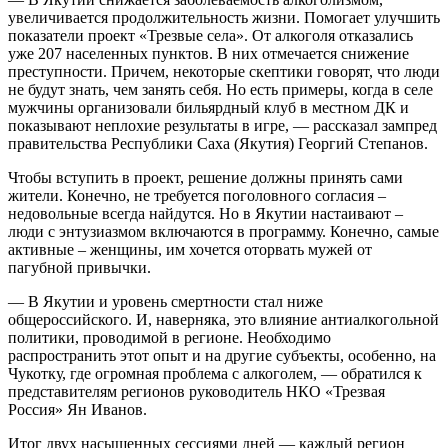
увеличивается продолжительность жизни. Помогает улучшить
показатели проект «Трезвые села». От алкоголя отказались
уже 207 населенных пунктов. В них отмечается снижение
преступности. Причем, некоторые скептики говорят, что люди
не будут знать, чем занять себя. Но есть примеры, когда в селе
мужчины организовали бильярдный клуб в местном ДК и
показывают неплохие результаты в игре, ― рассказал зампред
правительства Республики Саха (Якутия) Георгий Степанов.
Чтобы вступить в проект, решение должны принять сами
жители. Конечно, не требуется поголовного согласия –
недовольные всегда найдутся. Но в Якутии настаивают –
люди с энтузиазмом включаются в программу. Конечно, самые
активные – женщины, им хочется оторвать мужей от
пагубной привычки.
― В Якутии и уровень смертности стал ниже
общероссийского. И, наверняка, это влияние антиалкогольной
политики, проводимой в регионе. Необходимо
распространить этот опыт и на другие субъекты, особенно, на
Чукотку, где огромная проблема с алкоголем, ― обратился к
представителям регионов руководитель НКО «Трезвая
Россия» Ян Иванов.
Итог двух насыщенных сессиями дней ― каждый регион