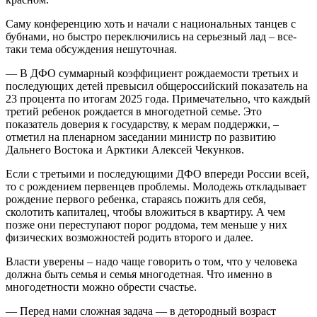
Саму конференцию хоть и начали с национальных танцев с
бубнами, но быстро переключились на серьезный лад – все-
таки тема обсуждения нешуточная.
― В ДФО суммарный коэффициент рождаемости третьих и
последующих детей превысил общероссийский показатель на
23 процента по итогам 2025 года. Примечательно, что каждый
третий ребенок рождается в многодетной семье. Это
показатель доверия к государству, к мерам поддержки, –
отметил на пленарном заседании министр по развитию
Дальнего Востока и Арктики Алексей Чекунков.
Если с третьими и последующими ДФО впереди России всей,
то с рождением первенцев проблемы. Молодежь откладывает
рождение первого ребенка, стараясь пожить для себя,
сколотить капиталец, чтобы вложиться в квартиру. А чем
позже они переступают порог роддома, тем меньше у них
физических возможностей родить второго и далее.
Власти уверены – надо чаще говорить о том, что у человека
должна быть семья и семья многодетная. Что именно в
многодетности можно обрести счастье.
― Перед нами сложная задача ― в детородный возраст