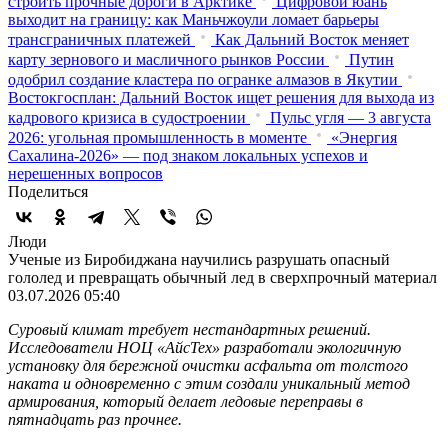
строить прочные дороги в Арктике
Цифровой юань
выходит на границу: как Маньчжоули ломает барьеры
трансграничных платежей
Как Дальний Восток меняет
карту зернового и масличного рынков России
Путин
одобрил создание кластера по огранке алмазов в Якутии
Востокгосплан: Дальний Восток ищет решения для выхода из
кадрового кризиса в судостроении
Пульс угля — 3 августа
2026: угольная промышленность в моменте
«Энергия
Сахалина-2026» — под знаком локальных успехов и
нерешенных вопросов
Поделиться
Люди
Ученые из Биробиджана научились разрушать опасный
гололед и превращать обычный лед в сверхпрочный материал
03.07.2026 05:40
Суровый климат требует нестандартных решений.
Исследователи НОЦ «АйсТех» разработали экологичную
установку для бережной очистки асфальта от толстого
наката и одновременно с этим создали уникальный метод
армирования, который делает ледовые переправы в
пятнадцать раз прочнее.