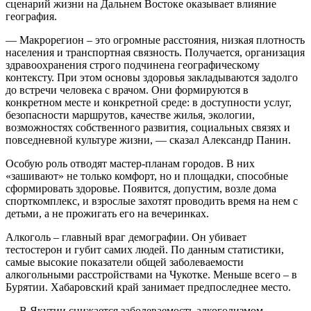
сценарий жизни на Дальнем Востоке оказывает влияние
география.
― Макрорегион – это огромные расстояния, низкая плотность
населения и транспортная связность. Получается, организация
здравоохранения строго подчинена географическому
контексту. При этом основы здоровья закладываются задолго
до встречи человека с врачом. Они формируются в
конкретном месте и конкретной среде: в доступности услуг,
безопасности маршрутов, качестве жилья, экологии,
возможностях собственного развития, социальных связях и
повседневной культуре жизни, ― сказал Александр Панин.
Особую роль отводят мастер-планам городов. В них
«зашивают» не только комфорт, но и площадки, способные
сформировать здоровье. Появится, допустим, возле дома
спорткомплекс, и взрослые захотят проводить время на нем с
детьми, а не прожигать его на вечеринках.
Алкоголь – главный враг демографии. Он убивает
тестостерон и губит самих людей. По данным статистики,
самые высокие показатели общей заболеваемости
алкогольными расстройствами на Чукотке. Меньше всего – в
Бурятии. Хабаровский край занимает предпоследнее место.
― В Якутии снижается заболеваемость алкоголизмом,