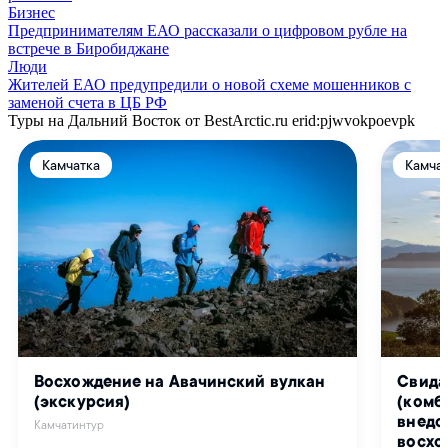
Бизнес
Предпринимателям ЕАО рассказали о цифровом рубле на
встрече в Биробиджане
Люди
Жителей ЕАО предупредили о новой схеме мошенников с
заменой счета в ЦБ РФ
Туры на Дальний Восток от BestArctic.ru
erid:pjwvokpoevpk