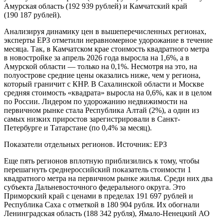
Амурская область (192 939 рублей) и Камчатский край
(190 187 рублей).
Анализируя динамику цен в вышеперечисленных регионах,
эксперты ЕРЗ отметили неравномерное удорожание в течение
месяца. Так, в Камчатском крае стоимость квадратного метра
в новостройке за апрель 2026 года выросла на 1,6%, а в
Амурской области — только на 0,1%. Несмотря на это, на
полуострове средние цены оказались ниже, чем у региона,
который граничит с КНР. В Сахалинской области и Москве
средняя стоимость «квадрата» выросла на 0,6%, как и в целом
по России. Лидером по удорожанию недвижимости на
первичном рынке стала Республика Алтай (2%), а один из
самых низких приростов зарегистрировали в Санкт-
Петербурге и Татарстане (по 0,4% за месяц).
Показатели отдельных регионов. Источник: ЕРЗ
Еще пять регионов вплотную приблизились к тому, чтобы
перешагнуть среднероссийский показатель стоимости 1
квадратного метра на первичном рынке жилья. Среди них два
субъекта Дальневосточного федерального округа. Это
Приморский край с ценами в пределах 191 697 рублей и
Республика Саха с отметкой в 180 904 рубля. Их обогнали
Ленинградская область (188 342 рубля), Ямало-Ненецкий АО