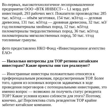
Во-первых, высокотехнологичное лесопромышленное
предприятие ООО «ВТК ИНВЕСТ» - 1,1 млрд. руб
инвестиций, 293 рабочих мест. Показатели производства: 285
тыс. м3/год — объём заготовки, 154 тыс. м3/год — деловая
древесина, 131 тыс. м3/год — дровяная древесина, 32 тыс. м3/
год пиломатериалы хвойных пород, 12 тыс. м3/год
пиломатериалы твердолиственных пород, 36 тыс. м3/год
пиломатериалы мягколиственных пород, 50 тыс. т/год
топливные гранулы.
фото предоставлено НКО Фонд «Инвестиционное агентство
ЕАО»
— Насколько интересны для ТОР региона китайским
инвесторам? Какие проекты они там реализуют?
— Иностранные инвесторы положительно относятся к
преференциальным режимам, предусмотренным ТОР. Более
того, одним из основных вопросов задаваемых в ходе
проведения переговоров с потенциальными инвесторами, это
именно вопрос — возможно ли получить статус резидента
ТОР? Какие условия нужно соблюсти для этого? Поэтому,
конечно, да! Перспектива стать резидентом ТОР крайне
заботит китайские компании.