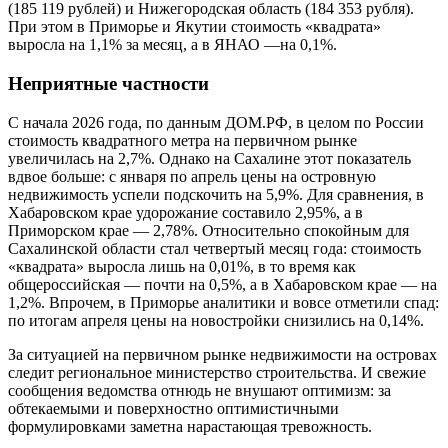
(185 119 рублей) и Нижегородская область (184 353 рубля).
При этом в Приморье и Якутии стоимость «квадрата»
выросла на 1,1% за месяц, а в ЯНАО —на 0,1%.
Неприятные частности
С начала 2026 года, по данным ДОМ.РФ, в целом по России
стоимость квадратного метра на первичном рынке
увеличилась на 2,7%. Однако на Сахалине этот показатель
вдвое больше: с января по апрель цены на островную
недвижимость успели подскочить на 5,9%. Для сравнения, в
Хабаровском крае удорожание составило 2,95%, а в
Приморском крае — 2,78%. Относительно спокойным для
Сахалинской области стал четвертый месяц года: стоимость
«квадрата» выросла лишь на 0,01%, в то время как
общероссийская — почти на 0,5%, а в Хабаровском крае — на
1,2%. Впрочем, в Приморье аналитики и вовсе отметили спад:
по итогам апреля цены на новостройки снизились на 0,14%.
За ситуацией на первичном рынке недвижимости на островах
следит региональное министерство строительства. И свежие
сообщения ведомства отнюдь не внушают оптимизм: за
обтекаемыми и поверхностно оптимистичными
формулировками заметна нарастающая тревожность.