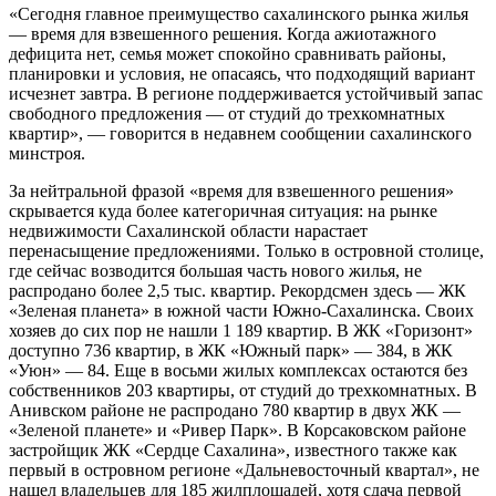
«Сегодня главное преимущество сахалинского рынка жилья
— время для взвешенного решения. Когда ажиотажного
дефицита нет, семья может спокойно сравнивать районы,
планировки и условия, не опасаясь, что подходящий вариант
исчезнет завтра. В регионе поддерживается устойчивый запас
свободного предложения — от студий до трехкомнатных
квартир», — говорится в недавнем сообщении сахалинского
минстроя.
За нейтральной фразой «время для взвешенного решения»
скрывается куда более категоричная ситуация: на рынке
недвижимости Сахалинской области нарастает
перенасыщение предложениями. Только в островной столице,
где сейчас возводится большая часть нового жилья, не
распродано более 2,5 тыс. квартир. Рекордсмен здесь — ЖК
«Зеленая планета» в южной части Южно-Сахалинска. Своих
хозяев до сих пор не нашли 1 189 квартир. В ЖК «Горизонт»
доступно 736 квартир, в ЖК «Южный парк» — 384, в ЖК
«Уюн» — 84. Еще в восьми жилых комплексах остаются без
собственников 203 квартиры, от студий до трехкомнатных. В
Анивском районе не распродано 780 квартир в двух ЖК —
«Зеленой планете» и «Ривер Парк». В Корсаковском районе
застройщик ЖК «Сердце Сахалина», известного также как
первый в островном регионе «Дальневосточный квартал», не
нашел владельцев для 185 жилплощадей, хотя сдача первой