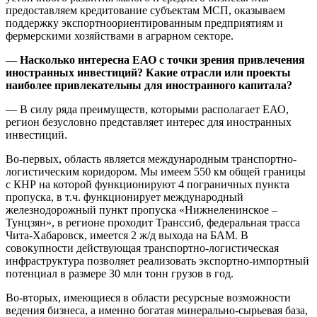
предоставляем кредитование субъектам МСП, оказываем
поддержку экспортноориентированным предприятиям и
фермерскими хозяйствами в аграрном секторе.
— Насколько интересна ЕАО с точки зрения привлечения
иностранных инвестиций? Какие отрасли или проекты
наиболее привлекательны для иностранного капитала?
— В силу ряда преимуществ, которыми располагает ЕАО,
регион безусловно представляет интерес для иностранных
инвестиций.
Во-первых, область является международным транспортно-
логистическим коридором. Мы имеем 550 км общей границы
с КНР на которой функционируют 4 пограничных пункта
пропуска, в т.ч. функционирует международный
железнодорожный пункт пропуска «Нижнеленинское –
Тунцзян», в регионе проходит Транссиб, федеральная трасса
Чита-Хабаровск, имеется 2 ж/д выхода на БАМ. В
совокупности действующая транспортно-логистическая
инфраструктура позволяет реализовать экспортно-импортный
потенциал в размере 30 млн тонн грузов в год.
Во-вторых, имеющиеся в области ресурсные возможности
ведения бизнеса, а именно богатая минерально-сырьевая база,