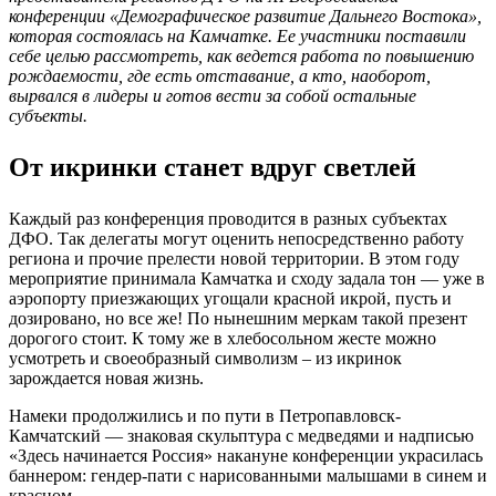
конференции «Демографическое развитие Дальнего Востока»,
которая состоялась на Камчатке. Ее участники поставили
себе целью рассмотреть, как ведется работа по повышению
рождаемости, где есть отставание, а кто, наоборот,
вырвался в лидеры и готов вести за собой остальные
субъекты.
От икринки станет вдруг светлей
Каждый раз конференция проводится в разных субъектах
ДФО. Так делегаты могут оценить непосредственно работу
региона и прочие прелести новой территории. В этом году
мероприятие принимала Камчатка и сходу задала тон ― уже в
аэропорту приезжающих угощали красной икрой, пусть и
дозировано, но все же! По нынешним меркам такой презент
дорогого стоит. К тому же в хлебосольном жесте можно
усмотреть и своеобразный символизм – из икринок
зарождается новая жизнь.
Намеки продолжились и по пути в Петропавловск-
Камчатский — знаковая скульптура с медведями и надписью
«Здесь начинается Россия» накануне конференции украсилась
баннером: гендер-пати с нарисованными малышами в синем и
красном.