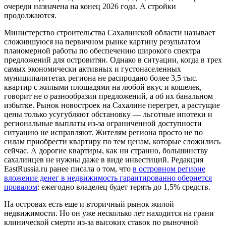
очереди назначена на конец 2026 года. А стройки
продолжаются.
Министерство строительства Сахалинской области называет
сложившуюся на первичном рынке картину результатом
планомерной работы по обеспечению широкого спектра
предложений для островитян. Однако в ситуации, когда в трех
самых экономически активных и густонаселенных
муниципалитетах региона не распродано более 3,5 тыс.
квартир с жилыми площадями на любой вкус и кошелек,
говорит не о разнообразии предложений, а об их банальном
избытке. Рынок новостроек на Сахалине перегрет, а растущие
цены только усугубляют обстановку — льготные ипотеки и
региональные выплаты из-за ограниченной доступности
ситуацию не исправляют. Жителям региона просто не по
силам приобрести квартиру по тем ценам, которые сложились
сейчас. А дорогие квартиры, как ни странно, большинству
сахалинцев не нужны даже в виде инвестиций. Редакция
EastRussia.ru ранее писала о том, что
в островном регионе
вложение денег в недвижимость гарантированно обернется
провалом
: ежегодно владелец будет терять до 1,5% средств.
На островах есть еще и вторичный рынок жилой
недвижимости. Но он уже несколько лет находится на грани
клинической смерти из-за высоких ставок по рыночной