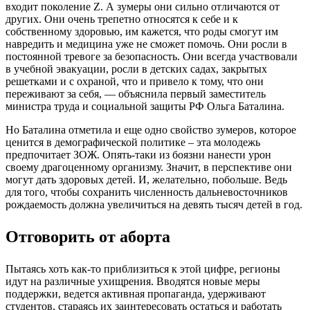
входит поколение Z. А зумеры они сильно отличаются от
других. Они очень трепетно относятся к себе и к
собственному здоровью, им кажется, что роды смогут им
навредить и медицина уже не сможет помочь. Они росли в
постоянной тревоге за безопасность. Они всегда участвовали
в учебной эвакуации, росли в детских садах, закрытых
решетками и с охраной, что и привело к тому, что они
переживают за себя, ― объяснила первый заместитель
министра труда и социальной защиты РФ Ольга Баталина.
Но Баталина отметила и еще одно свойство зумеров, которое
ценится в демографической политике – эта молодежь
предпочитает ЗОЖ. Опять-таки из боязни нанести урон
своему драгоценному организму. Значит, в перспективе они
могут дать здоровых детей. И, желательно, побольше. Ведь
для того, чтобы сохранить численность дальневосточников
рождаемость должна увеличиться на девять тысяч детей в год.
Отговорить от аборта
Пытаясь хоть как-то приблизиться к этой цифре, регионы
идут на различные ухищрения. Вводятся новые меры
поддержки, ведется активная пропаганда, удерживают
студентов, стараясь их заинтересовать остаться и работать