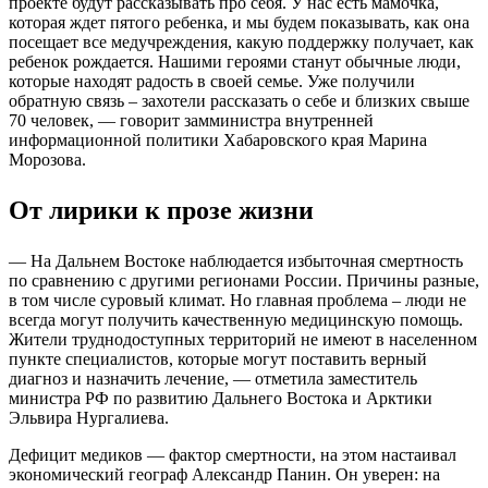
проекте будут рассказывать про себя. У нас есть мамочка,
которая ждет пятого ребенка, и мы будем показывать, как она
посещает все медучреждения, какую поддержку получает, как
ребенок рождается. Нашими героями станут обычные люди,
которые находят радость в своей семье. Уже получили
обратную связь – захотели рассказать о себе и близких свыше
70 человек, ― говорит замминистра внутренней
информационной политики Хабаровского края Марина
Морозова.
От лирики к прозе жизни
― На Дальнем Востоке наблюдается избыточная смертность
по сравнению с другими регионами России. Причины разные,
в том числе суровый климат. Но главная проблема – люди не
всегда могут получить качественную медицинскую помощь.
Жители труднодоступных территорий не имеют в населенном
пункте специалистов, которые могут поставить верный
диагноз и назначить лечение, — отметила заместитель
министра РФ по развитию Дальнего Востока и Арктики
Эльвира Нургалиева.
Дефицит медиков ― фактор смертности, на этом настаивал
экономический географ Александр Панин. Он уверен: на