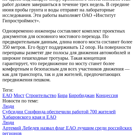
работ должен завершиться в течение трех недель. В середине
июня пробы грунта и воды отправят на лабораторные
исследования. Эти работы выполняет ОАО «Институт
Гипростроймост».
Одновременно инженеры составляют комплект проектных
документов для основного мостового перехода. По
предварительным данным, длина нового моста составит более
350 метров. Его будут поддерживать 12 опор. На поверхности
переправы разметят две полосы для движения автомобилей и
широкие пешеходные тротуары. Такая концепция
гарантирует, что передвижение по мосту станет более
комфортным и безопасным для всех участников движения —
как для транспорта, так и для жителей, предпочитающих
передвижения пешком.
Теги:
ЕАО
Мост
Строительство
Бира
Биробиджан
Концессия
Новости по теме:
Люди
Субсидии Соцфонда обеспечили работой 700 жителей
Хабаровского края и ЕАО
Люди
Артемий Лебедев назвал флаг ЕАО лучшим среди российских
регионов