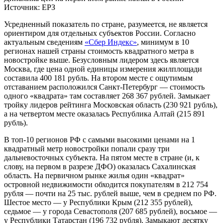
Источник: ЕРЗ
Усредненный показатель по стране, разумеется, не является
ориентиром для отдельных субъектов России. Согласно
актуальным сведениям
«Сбер Индекс»
, минимум в 10
регионах нашей страны стоимость квадратного метра в
новостройке выше. Безусловным лидером здесь является
Москва, где цена одной единицы измерения жилплощади
составила 400 181 рубль. На втором месте с ощутимым
отставанием расположился Санкт-Петербург — стоимость
одного «квадрата» там составляет 268 367 рублей. Замыкает
тройку лидеров рейтинга Московская область (230 921 рубль),
а на четвертом месте оказалась Республика Алтай (215 891
рубль).
В топ-10 регионов РФ с самыми высокими ценами на 1
квадратный метр новостройки попали сразу три
дальневосточных субъекта. На пятом месте в стране (и, к
слову, на первом в разрезе ДФО) оказалась Сахалинская
область. На первичном рынке жилья один «квадрат»
островной недвижимости обходится покупателям в 212 754
рубля — почти на 25 тыс. рублей выше, чем в среднем по РФ.
Шестое место — у Республики Крым (212 355 рублей),
седьмое — у города Севастополя (207 685 рублей), восьмое —
у Республики Татарстан (196 732 рубля). Замыкают десятку