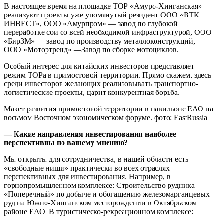
В настоящее время на площадке ТОР «Амуро-Хинганская»
реализуют проекты уже упомянутый резидент ООО «ВТК
ИНВЕСТ», ООО «Амурпром» — завод по глубокой
переработке сои со всей необходимой инфраструктурой, ООО
«БирЗМ» — завод по производству металлоконструкций,
ООО «Мотортренд» —Завод по сборке мотоциклов.
Особый интерес для китайских инвесторов представляет
режим ТОРа в примостовой территории. Прямо скажем, здесь
среди инвесторов желающих реализовывать транспортно-
логистические проекты, царит конкурентная борьба.
Макет развития примостовой территории в павильоне ЕАО на
восьмом Восточном экономическом форуме. фото: EastRussia
— Какие направления инвестирования наиболее
перспективны по вашему мнению?
Мы открыты для сотрудничества, в нашей области есть
«свободные ниши» практически во всех отраслях
перспективных для инвестирования. Например, в
горнопромышленном комплексе: Строительство рудника
«Поперечный» по добыче и обогащению железомарганцевых
руд на Южно-Хинганском месторождении в Октябрьском
районе ЕАО. В туристическо-рекреационном комплексе: