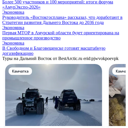
Более 500 участников и 100 мероприятий: итоги форума
«АмурЭкспо-2026»
Экономика
Руководитель «Востокгосплана» рассказал, что доработают в
Стратегии развития Дальнего Востока до 2036 года
Экономика
Первая МТОР в Амурской области будет ориентирована на
промышленное производство
Экономика
В Свободном и Благовещенске готовят масштабную
догазификацию
Туры на Дальний Восток от BestArctic.ru
erid:pjwvokpoevpk