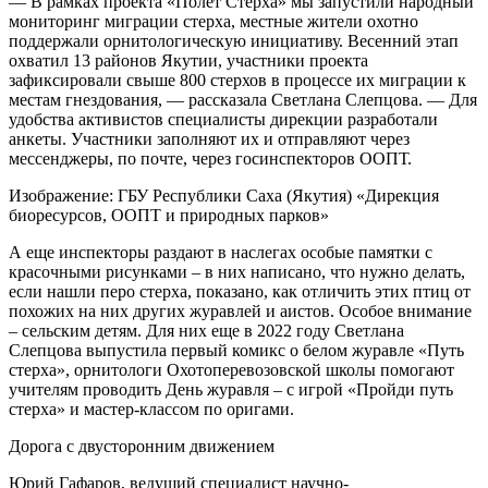
— В рамках проекта «Полет Стерха» мы запустили народный
мониторинг миграции стерха, местные жители охотно
поддержали орнитологическую инициативу. Весенний этап
охватил 13 районов Якутии, участники проекта
зафиксировали свыше 800 стерхов в процессе их миграции к
местам гнездования, — рассказала Светлана Слепцова. — Для
удобства активистов специалисты дирекции разработали
анкеты. Участники заполняют их и отправляют через
мессенджеры, по почте, через госинспекторов ООПТ.
Изображение: ГБУ Республики Саха (Якутия) «Дирекция
биоресурсов, ООПТ и природных парков»
А еще инспекторы раздают в наслегах особые памятки с
красочными рисунками – в них написано, что нужно делать,
если нашли перо стерха, показано, как отличить этих птиц от
похожих на них других журавлей и аистов. Особое внимание
– сельским детям. Для них еще в 2022 году Светлана
Слепцова выпустила первый комикс о белом журавле «Путь
стерха», орнитологи Охотоперевозовской школы помогают
учителям проводить День журавля – с игрой «Пройди путь
стерха» и мастер-классом по оригами.
Дорога с двусторонним движением
Юрий Гафаров, ведущий специалист научно-