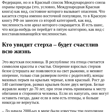
Федерации, но и в Красный список Международного союза
охраны природы (это, условно, Международная Красная
книга) как вид, состояние которого вызывает опасения. Что
касается стерха именно восточной популяции, то в Красную
книгу РФ он занесен со второй категорией, как вид,
численность или ареал которого сокращается. И есть шанс,
что когда-нибудь он перейдет в пятую категорию, как вид с
восстанавливающейся численностью.
Кто увидит стерха – будет счастлив
всю жизнь
Это якутская пословица. В республике эта птица считается
символом красоты и счастья. Оперение взрослых стерхов
белое (стершата же появляются на свет рыжими, и меняют
оперение, только став размером почти с родителей), концы
маховых перьев на крыльях черные, клюв красный. Рост до
140 сантиметров, размах крыльев более двух метров. Белые
журавли живут до 70 лет, при этом очень привязаны к месту
обитания и сторонятся человека. Если их напугать, они могут
оставить гнездо, даже если в нем есть птенцы, и больше
никогда не вернуться.
– До начала 2000-ых в мире были известны три популяции