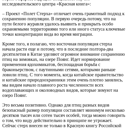
исследовательского центра «Красная книга»:
– Проект «Полет Стерха» отличает очень грамотный подход к
сохранению популяции. В первую очередь потому, что на
пути белого журавля удалось выявить и прикрыть особо
охраняемыми территориями того или иного статуса ключевые
точки концентрации вида во время миграции.
Кроме того, я полагаю, что восточная популяция стерха
начала расти еще и потому, что в последние полтора-два
десятилетия в Китае уделяют огромное внимание сохранению
птиц на зимовках, на озере Поянг. Идет нормирование
применения ядохимикатов, беспощадная борьба с
браконьерством, с паутинными сетями, которыми раньше
ловили птиц. С того момента, когда китайское правительство
и китайские природоохранники этим очень плотно занялись,
мы видим начало плавного роста численности всех
водоплавающих и околоводных видов, которые зимуют на
озеро Поянг.
Это весьма позитивно. Однако для птиц разных видов
безопасный размер популяции составляет минимум несколько
десятков тысяч или сотен тысяч особей, тогда можно говорить
о том, что виду действительно в принципе не угрожает.
Сейчас стерх внесен не только в Красную книгу Российской