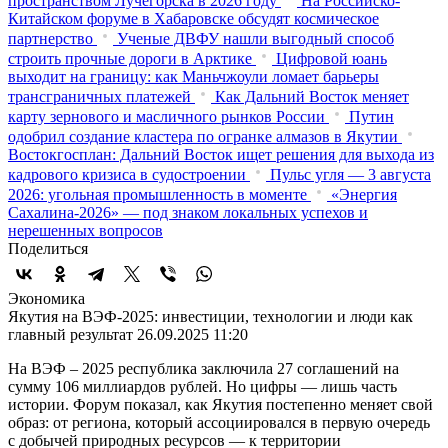
пространством Лучегорска в 2026 году
На Российско-
Китайском форуме в Хабаровске обсудят космическое
партнерство
Ученые ДВФУ нашли выгодный способ
строить прочные дороги в Арктике
Цифровой юань
выходит на границу: как Маньчжоули ломает барьеры
трансграничных платежей
Как Дальний Восток меняет
карту зернового и масличного рынков России
Путин
одобрил создание кластера по огранке алмазов в Якутии
Востокгосплан: Дальний Восток ищет решения для выхода из
кадрового кризиса в судостроении
Пульс угля — 3 августа
2026: угольная промышленность в моменте
«Энергия
Сахалина-2026» — под знаком локальных успехов и
нерешенных вопросов
Поделиться
Экономика
Якутия на ВЭФ-2025: инвестиции, технологии и люди как
главный результат
26.09.2025 11:20
На ВЭФ – 2025 республика заключила 27 соглашений на
сумму 106 миллиардов рублей. Но цифры — лишь часть
истории. Форум показал, как Якутия постепенно меняет свой
образ: от региона, который ассоциировался в первую очередь
с добычей природных ресурсов — к территории