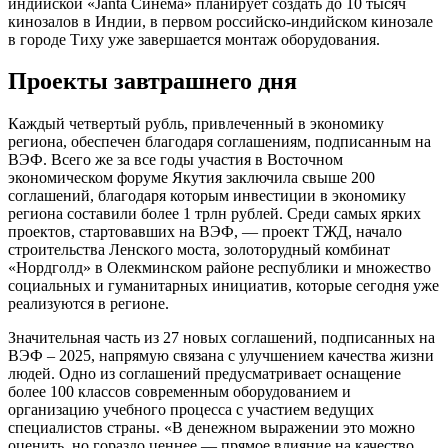
индийской «Janta Синема» планирует создать до 10 тысяч
кинозалов в Индии, в первом российско-индийском кинозале
в городе Тиху уже завершается монтаж оборудования.
Проекты завтрашнего дня
Каждый четвертый рубль, привлеченный в экономику
региона, обеспечен благодаря соглашениям, подписанным на
ВЭФ. Всего же за все годы участия в Восточном
экономическом форуме Якутия заключила свыше 200
соглашений, благодаря которым инвестиции в экономику
региона составили более 1 трлн рублей. Среди самых ярких
проектов, стартовавших на ВЭФ, — проект ТЖД, начало
строительства Ленского моста, золоторудный комбинат
«Нордголд» в Олекминском районе республики и множество
социальных и гуманитарных инициатив, которые сегодня уже
реализуются в регионе.
Значительная часть из 27 новых соглашений, подписанных на
ВЭФ – 2025, напрямую связана с улучшением качества жизни
людей. Одно из соглашений предусматривает оснащение
более 100 классов современным оборудованием и
организацию учебного процесса с участием ведущих
специалистов страны. «В денежном выражении это можно
оценить, но гораздо ценнее — прямое влияние на качество