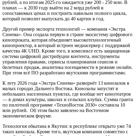
рублей, а по итогам 2025-го ожидается уже 200 - 250 млн. В
планах — к 2030 году выйти на 2 млрд рублей в
сопоставимых ценах и построить павильон полного цикла,
который позволит выпускать до 40 картин в год.
Другой пример экспорта технологий — компания «Экстра
Синема». Она создала первую в стране экосистему цифрового
кинопроката, которая объединяет высокотехнологичный
кинопроектор, в который встроен медиасервер с поддержкой
качества 4К UHD. Кроме того, в комплексе есть защищенная
система цифровой дистрибуции контента, инструменты
управления правами, сервисы планирования сеансов и
билетных продаж, аналитика посещаемости в режиме онлайн.
При этом всё ПО разработано якутскими программистами.
К лету 2026 года «Экстра Синема» развернёт 13 кинозалов в
малых городах Дальнего Востока. Кинозалы запустят в
небольших населенных пунктах, где вообще нет кинотеатров
— в домах культуры, школах и сельских клубах. Сумма гранта
по пилотной программе «ТехноВосток 2030» составила 10
млн рублей. Об этом было заявлено на Восточном
экономическом форуме.
Технология обкатана в Якутии: в республике открыто уже 74
таких кинозала. Кроме того, якутская компания совместно с