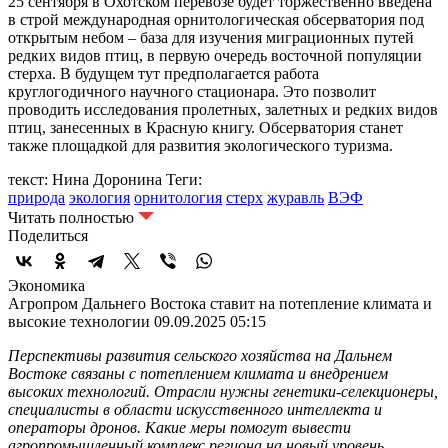
25 сентября в Охотском перевозе будет торжественно введена
в строй международная орнитологическая обсерватория под
открытым небом – база для изучения миграционных путей
редких видов птиц, в первую очередь восточной популяции
стерха. В будущем тут предполагается работа
круглогодичного научного стационара. Это позволит
проводить исследования пролетных, залетных и редких видов
птиц, занесенных в Красную книгу. Обсерватория станет
также площадкой для развития экологического туризма.
текст: Нина Доронина
Теги:
природа
экология
орнитология
стерх
журавль
ВЭФ
Читать полностью
Поделиться
Экономика
Агропром Дальнего Востока ставит на потепление климата и
высокие технологии
09.09.2025 05:15
Перспективы развития сельского хозяйства на Дальнем
Востоке связаны с потеплением климата и внедрением
высоких технологий. Отрасли нужны генетики-селекционеры,
специалисты в области искусственного интеллекта и
операторы дронов. Какие меры помогут вывести
агропромышленный комплекс региона на новый уровень,