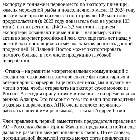
экспорту в тоннаже и первое место по экспорту пшеницы,
ячменя мороженой рыбы и подсолнечного масла. В 2024 году
российские производители экспортировали 109 млн тонн
продовольствия (в 2023 году показатель был на уровне 103
тонн), из них регионы ДФО – 3,3 млн тонн. Причем
экспортеры осваивают новые ниши – например, Китай
активно закупает российский лен, хотя еще пять лет назад у
российских поставщиков отмечалась затоваренность данной
продукцией. И Дальний Восток может экспортировать
намного больше, в том числе продукцию глубокой
переработки.
«Ставка – на развитие межрегиональных коммуникаций с
соседними странами и взаимное снятие фитосанитарных и
ветеринарных барьеров. Еще пять лет назад мы и думать не
могли о том, чтобы отправлять на экспорт сухое молоко из
России. А сегодня присутствуем в том числе на премиальных
рынках Алжира. Это говорит о том, что наши производители
в разных направлениях АПК очень неплохо научились
работать с внешними рынками», — сказал Андрей Разин.
Член правления, первый заместитель председателя правления
АО «Россельхозбанк» Ирина Жачкина предложила пойти еще
дальше в развитии межрегиональных связей. По ее словам,
потенциальной формулой успеха может стать привлечение