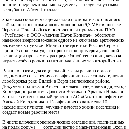
знаний и перспективы наших детей», — подчеркнул глава
республики Айсен Николаев.
Знаковым событием форума стало и открытие автономного
гибридного энергокомплексамощностью 9,3 МВт в поселке
Черский. Новый объект, построенный при участии ПАО
«РусГидро» и ООО «Арктик Пауэр Кэпитал», обеспечит
надежное энергоснабжение одного из ключевых арктических
населенных пунктов. Министр энергетики России Сергей
Цивилёв подчеркнул, что проект стал примером успешной
реализации программы распределённой генерации, которая
играет особую роль в развитии удалённых территорий страны.
Важным шагом для социальной сферы региона стало и
подписание соглашения о газификации населенных пунктов
левобережья реки Вилюй в Верхневилюйском районе.
Документ подписали Айсен Николаев, генеральный директор
Корпорации развития Дальнего Востока и Арктики Николай
Запрягаев и генеральный директор АО «Сахатранснефтегаз»
Алексей Колодезников. Газификация охватит еще 10
населенных пунктов, улучшит качество жизни населения и
создаст новые рабочие места.
В числе ключевых экономических соглашений, подписанных
на полях форума, — сотрудничество с маркетплейсами Ozon и