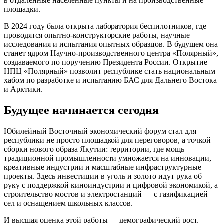
в отдаленные населенные пункты и на производственные
площадки.
В 2024 году была открыта лаборатория беспилотников, где
проводятся опытно-конструкторские работы, научные
исследования и испытания опытных образцов. В будущем она
станет ядром Научно-производственного центра «Полярный»,
создаваемого по поручению Президента России. Открытие
НПЦ «Полярный» позволит республике стать национальным
хабом по разработке и испытанию БАС для Дальнего Востока
и Арктики.
Будущее начинается сегодня
Юбилейный Восточный экономический форум стал для
республики не просто площадкой для переговоров, а точкой
сборки нового образа Якутии: территории, где мощь
традиционной промышленности умножается на инновации,
креативные индустрии и масштабные инфраструктурные
проекты. Здесь инвестиции в уголь и золото идут рука об
руку с поддержкой киноиндустрии и цифровой экономикой, а
строительство мостов и электростанций — с газификацией
сел и оснащением школьных классов.
И высшая оценка этой работы — демографический рост,