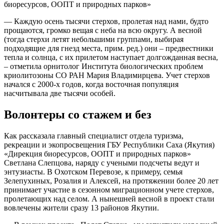
биоресурсов, ООПТ и природных парков»
— Каждую осень тысячи стерхов, пролетая над нами, будто
прощаются, громко вещая с неба на всю округу. А весной
(тогда стерхи летят небольшими группами, выбирая
подходящие для гнезд места, прим. ред.) они – предвестники
тепла и солнца, с их прилетом наступает долгожданная весна,
– отметила орнитолог Института биологических проблем
криолитозоны СО РАН Мария Владимирцева. Учет стерхов
начался с 2000-х годов, когда восточная популяция
насчитывала две тысячи особей.
Волонтеры со стажем и без
Как рассказала главный специалист отдела туризма,
рекреации и экопросвещения ГБУ Республики Саха (Якутия)
«Дирекция биоресурсов, ООПТ и природных парков»
Светлана Слепцова, наряду с учеными подсчеты ведут и
энтузиасты. В Охотском Перевозе, к примеру, семья
Зелепухиных, Розалия и Алексей, на протяжении более 20 лет
принимает участие в сезонном миграционном учете стерхов,
пролетающих над селом. А нынешней весной в проект стали
вовлечены жители сразу 13 районов Якутии.