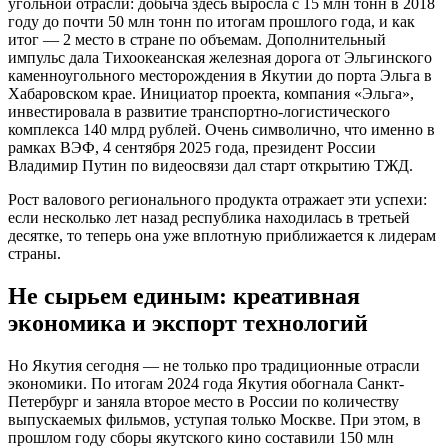
угольной отрасли: добыча здесь выросла с 15 млн тонн в 2018
году до почти 50 млн тонн по итогам прошлого года, и как
итог — 2 место в стране по объемам. Дополнительный
импульс дала Тихоокеанская железная дорога от Эльгинского
каменноугольного месторождения в Якутии до порта Эльга в
Хабаровском крае. Инициатор проекта, компания «Эльга»,
инвестировала в развитие транспортно-логистического
комплекса 140 млрд рублей. Очень символично, что именно в
рамках ВЭФ, 4 сентября 2025 года, президент России
Владимир Путин по видеосвязи дал старт открытию ТЖД.
Рост валового регионального продукта отражает эти успехи:
если несколько лет назад республика находилась в третьей
десятке, то теперь она уже вплотную приближается к лидерам
страны.
Не сырьем единым: креативная
экономика и экспорт технологий
Но Якутия сегодня — не только про традиционные отрасли
экономики. По итогам 2024 года Якутия обогнала Санкт-
Петербург и заняла второе место в России по количеству
выпускаемых фильмов, уступая только Москве. При этом, в
прошлом году сборы якутского кино составили 150 млн