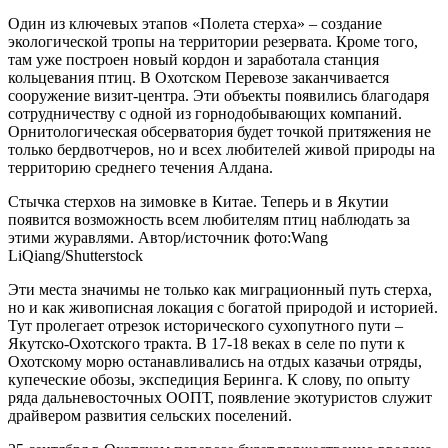
Один из ключевых этапов «Полета стерха» – создание
экологической тропы на территории резервата. Кроме того,
там уже построен новый кордон и заработала станция
кольцевания птиц. В Охотском Перевозе заканчивается
сооружение визит-центра. Эти объекты появились благодаря
сотрудничеству с одной из горнодобывающих компаний.
Орнитологическая обсерватория будет точкой притяжения не
только бердвотчеров, но и всех любителей живой природы на
территорию среднего течения Алдана.
Стычка стерхов на зимовке в Китае. Теперь и в Якутии
появится возможность всем любителям птиц наблюдать за
этими журавлями. Автор/источник фото:Wang
LiQiang/Shutterstock
Эти места значимы не только как миграционный путь стерха,
но и как живописная локация с богатой природой и историей.
Тут пролегает отрезок исторического сухопутного пути –
Якутско-Охотского тракта. В 17-18 веках в селе по пути к
Охотскому морю останавливались на отдых казачьи отряды,
купеческие обозы, экспедиция Беринга. К слову, по опыту
ряда дальневосточных ООПТ, появление экотуристов служит
драйвером развития сельских поселений.