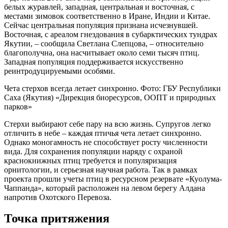
белых журавлей, западная, центральная и восточная, с
местами зимовок соответственно в Иране, Индии и Китае.
Сейчас центральная популяция признана исчезнувшей.
Восточная, с ареалом гнездования в субарктических тундрах
Якутии, – сообщила Светлана Слепцова, – относительно
благополучна, она насчитывает около семи тысяч птиц.
Западная популяция поддерживается искусственно
реинтродуцируемыми особями.
Чета стерхов всегда летает синхронно. Фото: ГБУ Республики
Саха (Якутия) «Дирекция биоресурсов, ООПТ и природных
парков»
Стерхи выбирают себе пару на всю жизнь. Супругов легко
отличить в небе – каждая птичья чета летает синхронно.
Однако моногамность не способствует росту численности
вида. Для сохранения популяции наряду с охраной
краснокнижных птиц требуется и популяризация
орнитологии, и серьезная научная работа. Так в рамках
проекта прошли учеты птиц в ресурсном резервате «Куолума-
Чаппанда», который расположен на левом берегу Алдана
напротив Охотского Перевоза.
Точка притяжения