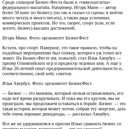
Среди спикеров Бизнес-Феста были и «тяжелоатлеты»
федерального масштаба. Например, Игорь Манн — автор
более 50 книг по бизнесу (он так и сказал со сцены: я люблю
много читать и много писать), а также ряда успешных
коммерческих проектов. Но это, скорее, спорт (или, если
хотите, бизнес) высших достижений.
Игорь Манн. Фото: оргкомитет БизнесФест
Кстати, про спорт. Наверное, это такое правило, чтобы на
подобных мероприятиях был спикер, которого уж точно все
знают. На Бизнес-Фесте им, пожалуй, стал Илья Авербух —
призер Олимпийских игр и продюсер ледовых шоу. А еще у
Ильи 20-летний опыт предпринимательской деятельности и,
соответственно, свой кейс советов.
Илья Авербух. Фото: оргкомитет БизнесФест
— Бизнес — это маховик, который нельзя останавливать, его
надо всё время раскручивать. И пока мы его крутим, мы не
проиграли, мы продолжаем оставаться в борьбе. Бизнес — это
такая история, которая может потом, собрав эту энергию, дать
тебе очень хорошие дивиденды, — рассказал Авербух.
Все же не удерживаемся и просим Илью сравнить бизнес со
спортом высоких достижений — что же сложнее?