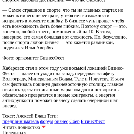
— Самое страшное в спорте, что ты на главных стартах не
можешь ничего переиграть, у тебя нет возможности
исправить в моменте ошибку. В бизнесе чуть проще: у тебя
есть возможность быть более гибким. Поэтому спорт — это,
конечно, любой стресс, помноженный на 10. В этом,
наверное, его самая большая вот сложность. Но, безусловно,
после спорта любой бизнес — это кажется разминкой, —
поделился Илья Авербух.
Фото: оргкомитет БизнесФест
Хабаровск стал в этом году уже восьмой локацией Бизнес-
Феста — далее он уходит на запад, передавая эстафету
Волгограду, Минеральным Водам, Туле и Иркутску. И хотя
сам фестиваль покинул дальневосточную столицу, главное
осталось здесь: исписанные маркером доски нетворкинга
обязательно превратятся в новые контракты, а энергия
антихрупкости поможет бизнесу сделать очередной шаг
вперед.
Текст: Алексей Елаш
Теги:
предприниматель
форум
бизнес
Сбер
БизнесФест
Читать полностью
Поделиться