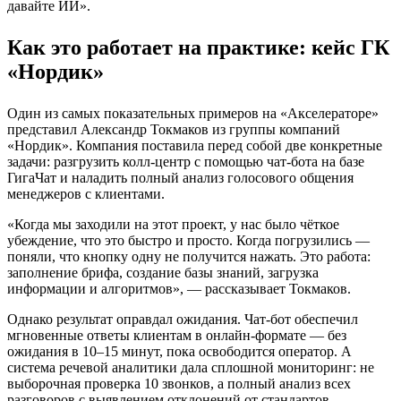
давайте ИИ».
Как это работает на практике: кейс ГК
«Нордик»
Один из самых показательных примеров на «Акселераторе»
представил Александр Токмаков из группы компаний
«Нордик». Компания поставила перед собой две конкретные
задачи: разгрузить колл-центр с помощью чат-бота на базе
ГигаЧат и наладить полный анализ голосового общения
менеджеров с клиентами.
«Когда мы заходили на этот проект, у нас было чёткое
убеждение, что это быстро и просто. Когда погрузились —
поняли, что кнопку одну не получится нажать. Это работа:
заполнение брифа, создание базы знаний, загрузка
информации и алгоритмов», — рассказывает Токмаков.
Однако результат оправдал ожидания. Чат-бот обеспечил
мгновенные ответы клиентам в онлайн-формате — без
ожидания в 10–15 минут, пока освободится оператор. А
система речевой аналитики дала сплошной мониторинг: не
выборочная проверка 10 звонков, а полный анализ всех
разговоров с выявлением отклонений от стандартов.