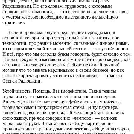
председателя Дальневосточного Сбербанка Сергеем
Радюшкиным. По его словам, трудности, с которыми
сталкиваются компании, — это всего лишь внешние вызовы,
с учетом которых необходимо выстраивать дальнейшую
стратегию.
— Если в прошлом году и предыдущие периоды мы, в
основном, говорили про ускоренный темп развития, про
технологии, про разные моменты, связанные с инновациями,
то сегодня ключевой тезис нашей сессии — это устойчивость.
И всё, про что мы сегодня будем говорить, будет связано с тем,
чтобы в текущем изменяющемся мире найти свою модель, как
её правильно скорректировать. Сейчас не самый лучший
момент что-то менять кардинально в своём бизнесе, но как
что-то скорректировать, уточнить необходимо, — отметил
Сергей Радюшкин.
Устойчивость. Помощь. Взаимодействие. Такие тезисы
звучали из уст практически всех спикеров и экспертов.
Впрочем, это не только слова: в фойе арены из множества
площадок самой популярной стал стенд «Ищу партнера/
клиента/подрядчика», где каждый желающий мог оставить
свою заявку, причем совершенно «лампово» — написав
маркером от руки. Читаем слоты: «Ищу партнеров по
продвижению на рынок домокомплектов», «Ищу инвесторов,