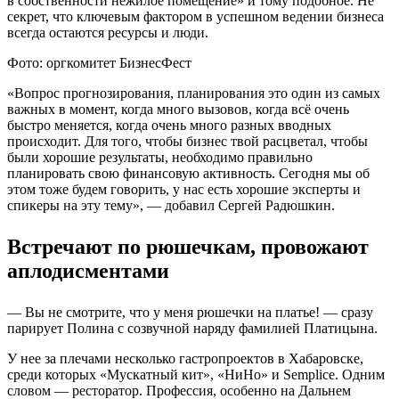
в собственности нежилое помещение» и тому подобное. Не
секрет, что ключевым фактором в успешном ведении бизнеса
всегда остаются ресурсы и люди.
Фото: оргкомитет БизнесФест
«Вопрос прогнозирования, планирования это один из самых
важных в момент, когда много вызовов, когда всё очень
быстро меняется, когда очень много разных вводных
происходит. Для того, чтобы бизнес твой расцветал, чтобы
были хорошие результаты, необходимо правильно
планировать свою финансовую активность. Сегодня мы об
этом тоже будем говорить, у нас есть хорошие эксперты и
спикеры на эту тему», — добавил Сергей Радюшкин.
Встречают по рюшечкам, провожают
аплодисментами
— Вы не смотрите, что у меня рюшечки на платье! — сразу
парирует Полина с созвучной наряду фамилией Платицына.
У нее за плечами несколько гастропроектов в Хабаровске,
среди которых «Мускатный кит», «НиНо» и Semplice. Одним
словом — ресторатор. Профессия, особенно на Дальнем