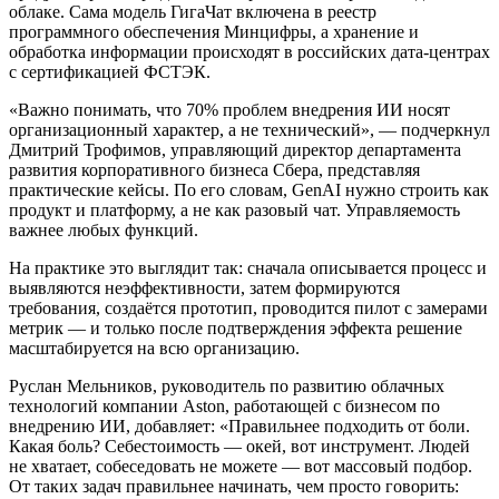
облаке. Сама модель ГигаЧат включена в реестр
программного обеспечения Минцифры, а хранение и
обработка информации происходят в российских дата-центрах
с сертификацией ФСТЭК.
«Важно понимать, что 70% проблем внедрения ИИ носят
организационный характер, а не технический», — подчеркнул
Дмитрий Трофимов, управляющий директор департамента
развития корпоративного бизнеса Сбера, представляя
практические кейсы. По его словам, GenAI нужно строить как
продукт и платформу, а не как разовый чат. Управляемость
важнее любых функций.
На практике это выглядит так: сначала описывается процесс и
выявляются неэффективности, затем формируются
требования, создаётся прототип, проводится пилот с замерами
метрик — и только после подтверждения эффекта решение
масштабируется на всю организацию.
Руслан Мельников, руководитель по развитию облачных
технологий компании Aston, работающей с бизнесом по
внедрению ИИ, добавляет: «Правильнее подходить от боли.
Какая боль? Себестоимость — окей, вот инструмент. Людей
не хватает, собеседовать не можете — вот массовый подбор.
От таких задач правильнее начинать, чем просто говорить: