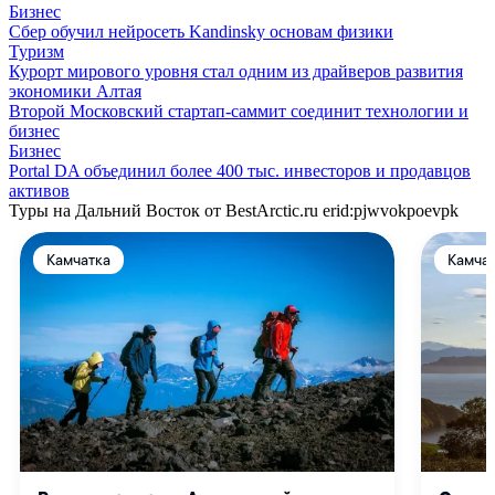
Бизнес
Сбер обучил нейросеть Kandinsky основам физики
Туризм
Курорт мирового уровня стал одним из драйверов развития
экономики Алтая
Второй Московский стартап-саммит соединит технологии и
бизнес
Бизнес
Portal DA объединил более 400 тыс. инвесторов и продавцов
активов
Туры на Дальний Восток от BestArctic.ru
erid:pjwvokpoevpk