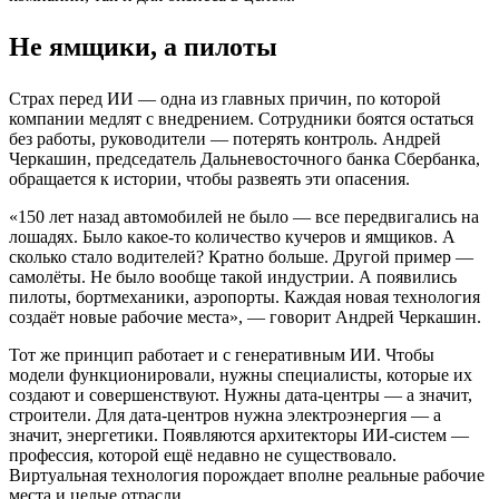
Не ямщики, а пилоты
Страх перед ИИ — одна из главных причин, по которой
компании медлят с внедрением. Сотрудники боятся остаться
без работы, руководители — потерять контроль. Андрей
Черкашин, председатель Дальневосточного банка Сбербанка,
обращается к истории, чтобы развеять эти опасения.
«150 лет назад автомобилей не было — все передвигались на
лошадях. Было какое-то количество кучеров и ямщиков. А
сколько стало водителей? Кратно больше. Другой пример —
самолёты. Не было вообще такой индустрии. А появились
пилоты, бортмеханики, аэропорты. Каждая новая технология
создаёт новые рабочие места», — говорит Андрей Черкашин.
Тот же принцип работает и с генеративным ИИ. Чтобы
модели функционировали, нужны специалисты, которые их
создают и совершенствуют. Нужны дата-центры — а значит,
строители. Для дата-центров нужна электроэнергия — а
значит, энергетики. Появляются архитекторы ИИ-систем —
профессия, которой ещё недавно не существовало.
Виртуальная технология порождает вполне реальные рабочие
места и целые отрасли.