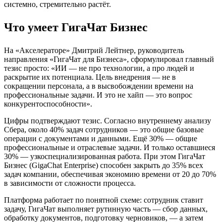
системно, стремительно растёт.
Что умеет ГигаЧат Бизнес
На «Акселераторе» Дмитрий Лейтнер, руководитель
направления «ГигаЧат для Бизнеса», сформулировал главный
тезис просто: «ИИ — не про технологии, а про людей и
раскрытие их потенциала. Цель внедрения — не в
сокращении персонала, а в высвобождении времени на
профессиональные задачи. И это не хайп — это вопрос
конкурентоспособности».
Цифры подтверждают тезис. Согласно внутреннему анализу
Сбера, около 40% задач сотрудников — это общие базовые
операции с документами и данными. Ещё 30% — общие
профессиональные и отраслевые задачи. И только оставшиеся
30% — узкоспециализированная работа. При этом ГигаЧат
Бизнес (GigaChat Enterprise) способен закрыть до 35% всех
задач компании, обеспечивая экономию времени от 20 до 70%
в зависимости от сложности процесса.
Платформа работает по понятной схеме: сотрудник ставит
задачу, ГигаЧат выполняет рутинную часть — сбор данных,
обработку документов, подготовку черновиков, — а затем