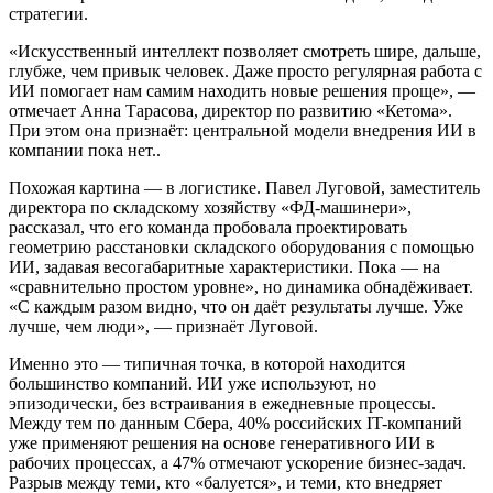
стратегии.
«Искусственный интеллект позволяет смотреть шире, дальше,
глубже, чем привык человек. Даже просто регулярная работа с
ИИ помогает нам самим находить новые решения проще», —
отмечает Анна Тарасова, директор по развитию «Кетома».
При этом она признаёт: центральной модели внедрения ИИ в
компании пока нет..
Похожая картина — в логистике. Павел Луговой, заместитель
директора по складскому хозяйству «ФД-машинери»,
рассказал, что его команда пробовала проектировать
геометрию расстановки складского оборудования с помощью
ИИ, задавая весогабаритные характеристики. Пока — на
«сравнительно простом уровне», но динамика обнадёживает.
«С каждым разом видно, что он даёт результаты лучше. Уже
лучше, чем люди», — признаёт Луговой.
Именно это — типичная точка, в которой находится
большинство компаний. ИИ уже используют, но
эпизодически, без встраивания в ежедневные процессы.
Между тем по данным Сбера, 40% российских IT-компаний
уже применяют решения на основе генеративного ИИ в
рабочих процессах, а 47% отмечают ускорение бизнес-задач.
Разрыв между теми, кто «балуется», и теми, кто внедряет