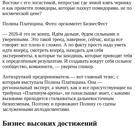
Востоке с его логистикой, непростая: где зимой взять чернику
и как привезти помидоры, которые пахнут помидорами, не по
космической цене?
Полина Платицина. Фото: оргкомитет БизнесФест
— 2026-й это не конец. Идём дальше, будем сильными и
уверенными. Это такой тренд, наверное, сейчас, когда все
говорят: все плохо и сложно. А по факту просто надо уметь
идти вперёд, смотреть вперёд, находить для себя
эксперименты, в которые ты заходишь, которые приводят тебя
к определённым результатам. И создавать вокруг себя сильное
сообщество, комьюнити, — уверена спикер.
Антихрупкий предприниматель — вот главный тезис, с
которым выступала Полина Платицына. Она —
региональный эксперт, а значит, как и все присутствующие на
трибунах «Платинум-арены», не понаслышке знает, с какими
вызовами приходится сталкиваться дальневосточным
бизнесменам. Поэтому и провожают Полину со сцены
заслуженными аплодисментами.
Бизнес высоких достижений