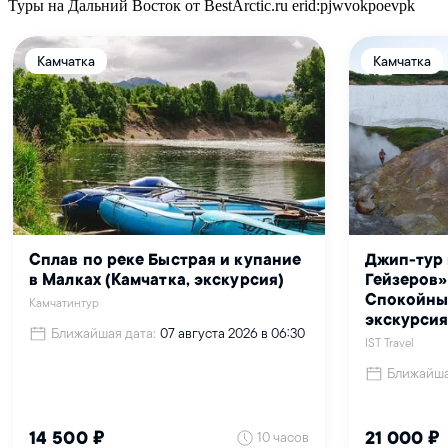
Туры на Дальний Восток от BestArctic.ru
erid:pjwvokpoevpk