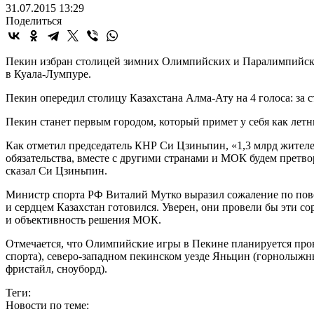
31.07.2015 13:29
Поделиться
Пекин избран столицей зимних Олимпийских и Паралимпийски
в Куала-Лумпуре.
Пекин опередил столицу Казахстана Алма-Ату на 4 голоса: за 
Пекин станет первым городом, который примет у себя как летн
Как отметил председатель КНР Си Цзиньпин, «1,3 млрд жител
обязательства, вместе с другими странами и МОК будем претв
сказал Си Цзиньпин.
Министр спорта РФ Виталий Мутко выразил сожаление по повод
и сердцем Казахстан готовился. Уверен, они провели бы эти 
и объективность решения МОК.
Отмечается, что Олимпийские игры в Пекине планируется пров
спорта), северо-западном пекинском уезде Яньцин (горнолыжны
фристайл, сноуборд).
Теги:
Новости по теме: