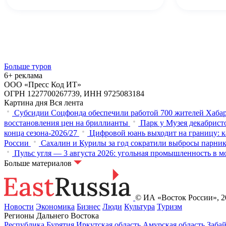
Больше туров
6+ реклама
ООО «Пресс Код ИТ»
ОГРН 1227700267739, ИНН 9725083184
Картина дня
Вся лента
Субсидии Соцфонда обеспечили работой 700 жителей Хабар
восстановления цен на бриллианты
Парк у Музея декабристо
конца сезона-2026/27
Цифровой юань выходит на границу: к
России
Сахалин и Курилы за год сократили выбросы парнико
Пульс угля — 3 августа 2026: угольная промышленность в м
Больше материалов
© ИА «Восток России», 20
Новости
Экономика
Бизнес
Люди
Культура
Туризм
Регионы Дальнего Востока
Республика Бурятия
Иркутская область
Амурская область
Заба