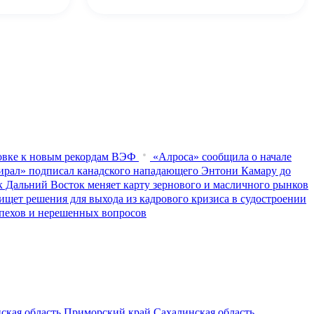
товке к новым рекордам ВЭФ
«Алроса» сообщила о начале
рал» подписал канадского нападающего Энтони Камару до
к Дальний Восток меняет карту зернового и масличного рынков
ищет решения для выхода из кадрового кризиса в судостроении
пехов и нерешенных вопросов
ская область
Приморский край
Сахалинская область