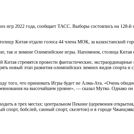
х игр 2022 года, сообщает ТАСС. Выборы состоялись на
128-й
столицу Китая отдали голоса 44 члена МОК, за казахстанский го
ие, так и зимние Олимпийские игры. Напомним, столица Китая ст
ей Китая стремятся провести фантастические, экстраординарн
орять новый этап развития олимпийских зимних видов спорта и 
у того, что принимать Игры будет не Алма-Ата. «Очень обидно 
соревнования на высочайшем уровне», — сказал Мутко. Однако о
одить в трех местах: центральном Пекине (церемония открытия,
й спорт, бобслей, санный спорт, скелетон) и в городе Чжанцзя