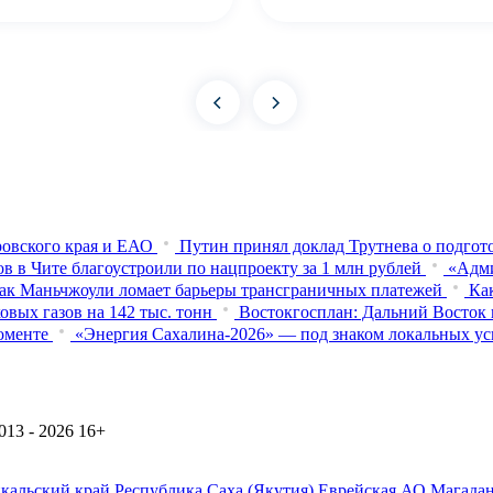
овского края и ЕАО
Путин принял доклад Трутнева о подго
в в Чите благоустроили по нацпроекту за 1 млн рублей
«Адми
ак Маньчжоули ломает барьеры трансграничных платежей
Ка
вых газов на 142 тыс. тонн
Востокгосплан: Дальний Восток 
оменте
«Энергия Сахалина-2026» — под знаком локальных ус
13 - 2026
16+
йкальский край
Республика Саха (Якутия)
Еврейская АО
Магадан