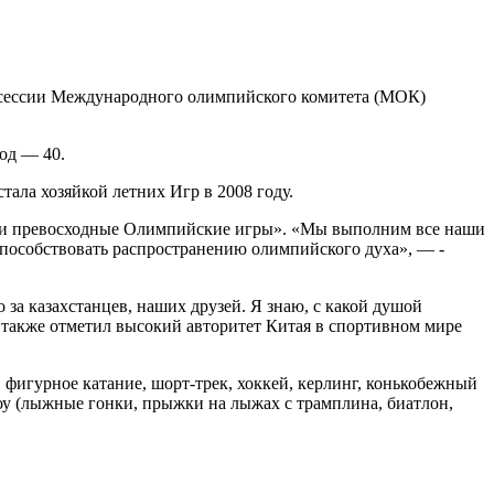
сессии Международного олимпийского комитета (МОК)
род — 40.
ала хозяйкой летних Игр в 2008 году.
ые и превосходные Олимпийские игры». «Мы выполним все наши
способствовать распространению олимпийского духа», — ­
за казахстанцев, наших друзей. Я знаю, с какой душой
н также отметил высокий авторитет Китая в спортивном мире
 фигурное катание, шорт-трек, хоккей, керлинг, конькобежный
коу (лыжные гонки, прыжки на лыжах с трамплина, биатлон,