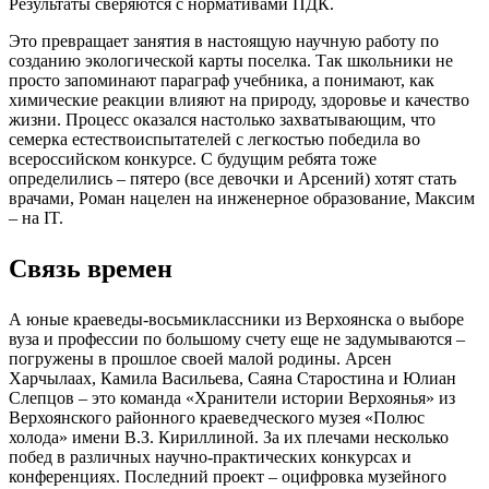
Результаты сверяются с нормативами ПДК.
Это превращает занятия в настоящую научную работу по
созданию экологической карты поселка. Так школьники не
просто запоминают параграф учебника, а понимают, как
химические реакции влияют на природу, здоровье и качество
жизни. Процесс оказался настолько захватывающим, что
семерка естествоиспытателей с легкостью победила во
всероссийском конкурсе. С будущим ребята тоже
определились – пятеро (все девочки и Арсений) хотят стать
врачами, Роман нацелен на инженерное образование, Максим
– на IT.
Связь времен
А юные краеведы-восьмиклассники из Верхоянска о выборе
вуза и профессии по большому счету еще не задумываются –
погружены в прошлое своей малой родины. Арсен
Харчылаах, Камила Васильева, Саяна Старостина и Юлиан
Слепцов – это команда «Хранители истории Верхоянья» из
Верхоянского районного краеведческого музея «Полюс
холода» имени В.З. Кириллиной. За их плечами несколько
побед в различных научно-практических конкурсах и
конференциях. Последний проект – оцифровка музейного