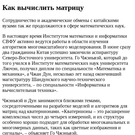
Как вычислить матрицу
Сотрудничество и академические обмены с китайскими
вузами так же продолжаются в сфере математических наук.
В настоящее время Институтом математики и информатики
СВФУ активно ведутся работы в области изучения
алгоритмов многомасштабного моделирования. В июне сразу
два гражданина Китая успешно закончили аспирантуру
Северо-Восточного университета. Го Чжэньвэй, который до
того учился в Институте математических наук университета
Ляочэн, получил диплом по специальности «Математика и
механика», а Чжан Дун, несколько лет назад окончивший
магистратуру Шандунского научно-технического
университета, – по специальности «Информатика и
вычислительная техника».
Чжэньвэй и Дун занимаются близкими темами,
сосредоточенными на разработке моделей и алгоритмов для
матриц над кватернионами. «Кватернионы – это расширение
комплексных чисел до четырех измерений, и их структура
особенно хорошо подходит для обработки многоканальных и
многомерных данных, таких как цветные изображения и
сигналы», – объясняет Го Чжэньвэй.