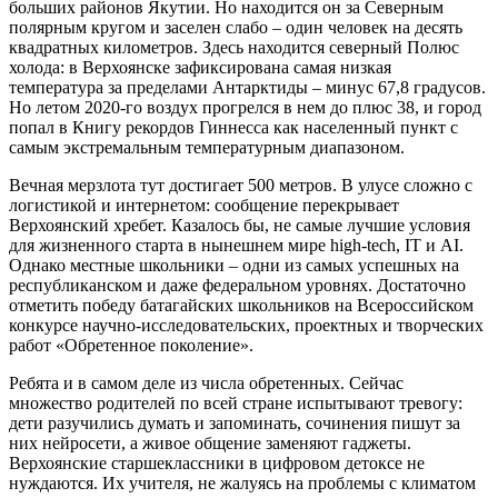
больших районов Якутии. Но находится он за Северным
полярным кругом и заселен слабо – один человек на десять
квадратных километров. Здесь находится северный Полюс
холода: в Верхоянске зафиксирована самая низкая
температура за пределами Антарктиды – минус 67,8 градусов.
Но летом 2020-го воздух прогрелся в нем до плюс 38, и город
попал в Книгу рекордов Гиннесса как населенный пункт с
самым экстремальным температурным диапазоном.
Вечная мерзлота тут достигает 500 метров. В улусе сложно с
логистикой и интернетом: сообщение перекрывает
Верхоянский хребет. Казалось бы, не самые лучшие условия
для жизненного старта в нынешнем мире high-tech, IT и AI.
Однако местные школьники – одни из самых успешных на
республиканском и даже федеральном уровнях. Достаточно
отметить победу батагайских школьников на Всероссийском
конкурсе научно-исследовательских, проектных и творческих
работ «Обретенное поколение».
Ребята и в самом деле из числа обретенных. Сейчас
множество родителей по всей стране испытывают тревогу:
дети разучились думать и запоминать, сочинения пишут за
них нейросети, а живое общение заменяют гаджеты.
Верхоянские старшеклассники в цифровом детоксе не
нуждаются. Их учителя, не жалуясь на проблемы с климатом