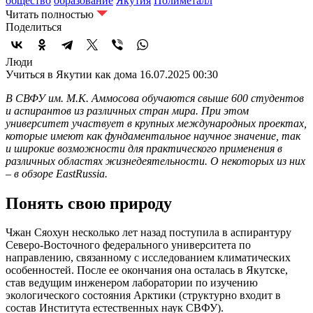
общество
образование
Якутия
Полиметалл
Читать полностью
Поделиться
Люди
Учиться в Якутии как дома
16.07.2025 00:30
В СВФУ им. М.К. Аммосова обучаются свыше 600 студентов
и аспирантов из различных стран мира. При этом
университет участвует в крупных международных проектах,
которые имеют как фундаментальное научное значение, так
и широкие возможности для практического применения в
различных областях жизнедеятельности. О некоторых из них
– в обзоре EastRussia.
Понять свою природу
Чжан Сяохун несколько лет назад поступила в аспирантуру
Северо-Восточного федерального университета по
направлению, связанному с исследованием климатических
особенностей. После ее окончания она осталась в Якутске,
став ведущим инженером лаборатории по изучению
экологического состояния Арктики (структурно входит в
состав Института естественных наук СВФУ).