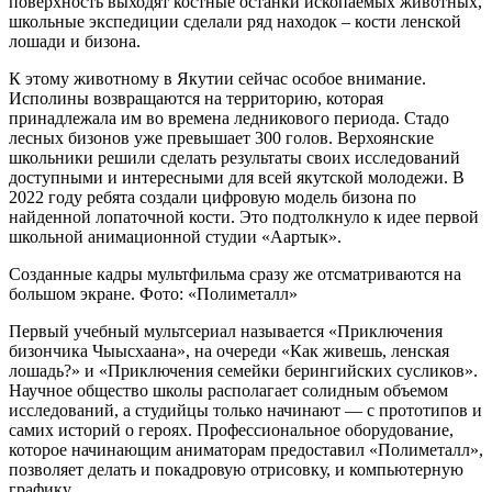
поверхность выходят костные останки ископаемых животных,
школьные экспедиции сделали ряд находок – кости ленской
лошади и бизона.
К этому животному в Якутии сейчас особое внимание.
Исполины возвращаются на территорию, которая
принадлежала им во времена ледникового периода. Стадо
лесных бизонов уже превышает 300 голов. Верхоянские
школьники решили сделать результаты своих исследований
доступными и интересными для всей якутской молодежи. В
2022 году ребята создали цифровую модель бизона по
найденной лопаточной кости. Это подтолкнуло к идее первой
школьной анимационной студии «Аартык».
Созданные кадры мультфильма сразу же отсматриваются на
большом экране. Фото: «Полиметалл»
Первый учебный мультсериал называется «Приключения
бизончика Чыысхаана», на очереди «Как живешь, ленская
лошадь?» и «Приключения семейки берингийских сусликов».
Научное общество школы располагает солидным объемом
исследований, а студийцы только начинают — с прототипов и
самих историй о героях. Профессиональное оборудование,
которое начинающим аниматорам предоставил «Полиметалл»,
позволяет делать и покадровую отрисовку, и компьютерную
графику.