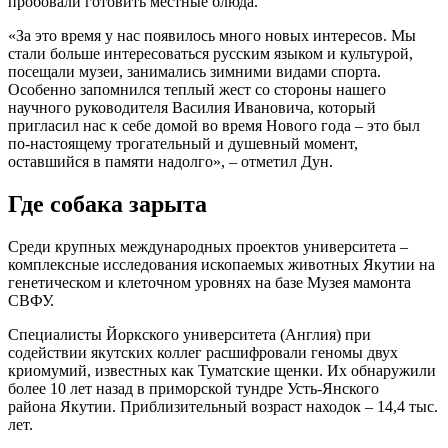
пробовали готовить местные блюда.
«За это время у нас появилось много новых интересов. Мы
стали больше интересоваться русским языком и культурой,
посещали музеи, занимались зимними видами спорта.
Особенно запомнился теплый жест со стороны нашего
научного руководителя Василия Ивановича, который
пригласил нас к себе домой во время Нового года – это был
по-настоящему трогательный и душевный момент,
оставшийся в памяти надолго», – отметил Дун.
Где собака зарыта
Среди крупных международных проектов университета –
комплексные исследования ископаемых животных Якутии на
генетическом и клеточном уровнях на базе Музея мамонта
СВФУ.
Специалисты Йоркского университета (Англия) при
содействии якутских коллег расшифровали геномы двух
криомумий, известных как Туматские щенки. Их обнаружили
более 10 лет назад в приморской тундре Усть-Янского
района Якутии. Приблизительный возраст находок – 14,4 тыс.
лет.