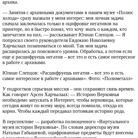
архива.
— Занятия с архивными документами в нашем музее «Полюс
холода» сразу вызвали у меня интерес: моя личная задача
сначала заключалась только в оцифровке негативов на
принтере, но я быстро понял, что хочу знать о каждом, кто
запечатлен на них, — рассказывает Юлиан Слепцов. — Я
попросил своего руководителя Евдокию Николаевну
Харчылаах позаниматься со мной. Так моя задача
расширилась до поискового уровня. Обработка, а потом если
еще и расшифруешь негатив – вот это и есть самое интересное
в работе с архивами.
Юлиан Слепцов: «Расшифруешь негатив – вот это и есть
самое интересное в работе с архивами». Фото: «Полиметалл»
У подростков серьезная миссия – они сохраняют связь времен.
Как говорит Арсен Харчылаах: — Историю Верхоянья
необходимо запускать в Интернет, чтобы верхоянцы, которые
сегодня живут по всему миру, всегда помнили, откуда их
корни. Чтобы каждый передавал потомкам историю рода.
В перспективе — разработка полноценного «Виртуального
музея истории Верхоянья». По словам директора музея
Натальи Габышевой, оцифрованные предметы будут внесены