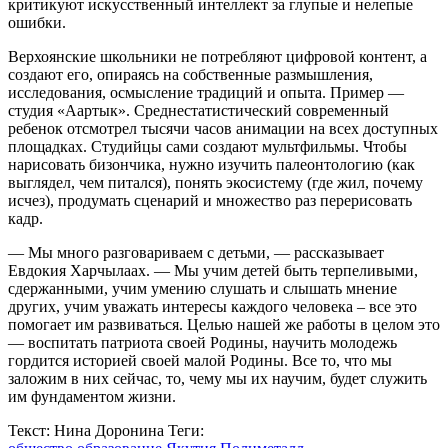
критикуют искусственный интеллект за глупые и нелепые
ошибки.
Верхоянские школьники не потребляют цифровой контент, а
создают его, опираясь на собственные размышления,
исследования, осмысление традиций и опыта. Пример —
студия «Аартык». Среднестатистический современный
ребенок отсмотрел тысячи часов анимации на всех доступных
площадках. Студийцы сами создают мультфильмы. Чтобы
нарисовать бизончика, нужно изучить палеонтологию (как
выглядел, чем питался), понять экосистему (где жил, почему
исчез), продумать сценарий и множество раз перерисовать
кадр.
— Мы много разговариваем с детьми, — рассказывает
Евдокия Харчылаах. — Мы учим детей быть терпеливыми,
сдержанными, учим умению слушать и слышать мнение
других, учим уважать интересы каждого человека – все это
помогает им развиваться. Целью нашей же работы в целом это
— воспитать патриота своей Родины, научить молодежь
гордится историей своей малой Родины. Все то, что мы
заложим в них сейчас, то, чему мы их научим, будет служить
им фундаментом жизни.
Текст: Нина Доронина
Теги: