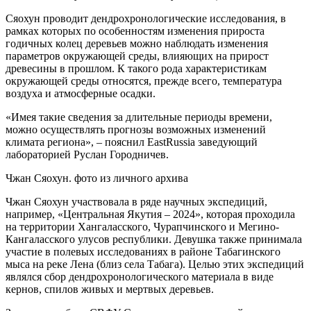
Сяохун проводит дендрохронологические исследования, в
рамках которых по особенностям изменения прироста
годичных колец деревьев можно наблюдать изменения
параметров окружающей среды, влияющих на прирост
древесины в прошлом. К такого рода характеристикам
окружающей среды относятся, прежде всего, температура
воздуха и атмосферные осадки.
«Имея такие сведения за длительные периоды времени,
можно осуществлять прогнозы возможных изменений
климата региона», – пояснил EastRussia заведующий
лабораторией Руслан Городничев.
Чжан Сяохун. фото из личного архива
Чжан Сяохун участвовала в ряде научных экспедиций,
например, «Центральная Якутия – 2024», которая проходила
на территории Хангаласского, Чурапчинского и Мегино-
Кангаласского улусов республики. Девушка также принимала
участие в полевых исследованиях в районе Табагинского
мыса на реке Лена (близ села Табага). Целью этих экспедиций
являлся сбор дендрохронологического материала в виде
кернов, спилов живых и мертвых деревьев.