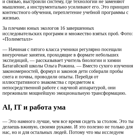
и связью, выстроили систему, где технологии не заменяют
мышление, а инструментально усиливают его. Это принцип
контекстного обучения, переплетение учебной программы с
жизнью.
За плечами юных экологов 16 завершенных
исследовательских программ и множество взятых проб. Фото:
«Полиметалл»
— Начиная с пятого класса ученики регулярно посещали
внеурочные занятия, проходящие в формате небольших
экспедиций, — рассказывает учитель биологии и химии
Батагайской школы Ольга Рожина. — Вместо сухого изучения
закономерностей, формул и законов дети собирали пробы
снега и почвы, проводили опыты. Перейдя от
иллюстративного знакомства с предметом к
непосредственной работе с научной аппаратурой, они
переживали мощнейшую эмоциональную трансформацию.
АI, IT и работа ума
— Это намного лучше, чем все время сидеть за столом. Это ты
делаешь вживую, своими руками. И это полезно не только для
нас, но и для остальных людей. Потому что мы исследуем