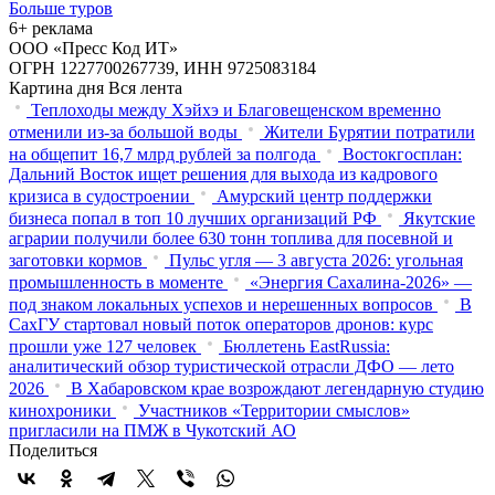
Больше туров
6+ реклама
ООО «Пресс Код ИТ»
ОГРН 1227700267739, ИНН 9725083184
Картина дня
Вся лента
Теплоходы между Хэйхэ и Благовещенском временно
отменили из-за большой воды
Жители Бурятии потратили
на общепит 16,7 млрд рублей за полгода
Востокгосплан:
Дальний Восток ищет решения для выхода из кадрового
кризиса в судостроении
Амурский центр поддержки
бизнеса попал в топ 10 лучших организаций РФ
Якутские
аграрии получили более 630 тонн топлива для посевной и
заготовки кормов
Пульс угля — 3 августа 2026: угольная
промышленность в моменте
«Энергия Сахалина-2026» —
под знаком локальных успехов и нерешенных вопросов
В
СахГУ стартовал новый поток операторов дронов: курс
прошли уже 127 человек
Бюллетень EastRussia:
аналитический обзор туристической отрасли ДФО — лето
2026
В Хабаровском крае возрождают легендарную студию
кинохроники
Участников «Территории смыслов»
пригласили на ПМЖ в Чукотский АО
Поделиться