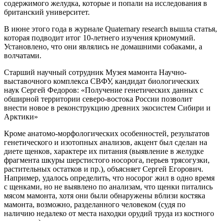
содержимого желудка, которые и попали на исследования в
британский университет.
В июне этого года в журнале Quaternary research вышла статья,
которая подводит итог 10-летнего изучения криомумий.
Установлено, что они являлись не домашними собаками, а
волчатами.
Старший научный сотрудник Музея мамонта Научно-
выставочного комплекса СВФУ, кандидат биологических
наук Сергей Федоров: «Получение генетических данных с
обширной территории северо-востока России позволит
внести новое в реконструкцию древних экосистем Сибири и
Арктики»
Кроме анатомо-морфологических особенностей, результатов
генетического и изотопных анализов, акцент был сделан на
диете щенков, характере их питания (выявление в желудке
фрагмента шкуры шерстистого носорога, перьев трясогузки,
растительных остатков и пр.), объясняет Сергей Егорович.
Например, удалось определить, что носорог жил в одно время
с щенками, но не выявлено по анализам, что щенки питались
мясом мамонта, хотя они были обнаружены вблизи костяка
мамонта, возможно, разделанного человеком (судя по
наличию недалеко от места находки орудий труда из костного