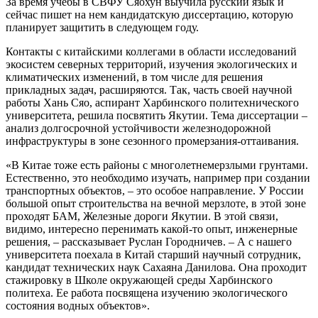
За время учебы в СВФУ Сяохун выучила русский язык и
сейчас пишет на нем кандидатскую диссертацию, которую
планирует защитить в следующем году.
Контакты с китайскими коллегами в области исследований
экосистем северных территорий, изучения экологических и
климатических изменений, в том числе для решения
прикладных задач, расширяются. Так, часть своей научной
работы Хань Сяо, аспирант Харбинского политехнического
университета, решила посвятить Якутии. Тема диссертации –
анализ долгосрочной устойчивости железнодорожной
инфраструктуры в зоне сезонного промерзания-оттаивания.
«В Китае тоже есть районы с многолетнемерзлыми грунтами.
Естественно, это необходимо изучать, например при создании
транспортных объектов, – это особое направление. У России
большой опыт строительства на вечной мерзлоте, в этой зоне
проходят БАМ, Железные дороги Якутии. В этой связи,
видимо, интересно перенимать какой-то опыт, инженерные
решения, – рассказывает Руслан Городничев. – А с нашего
университета поехала в Китай старший научный сотрудник,
кандидат технических наук Сахаяна Данилова. Она проходит
стажировку в Школе окружающей среды Харбинского
политеха. Ее работа посвящена изучению экологического
состояния водных объектов».