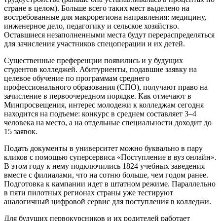
стране в целом). Больше всего таких мест выделено на
востребованные для макрорегиона направления: медицину,
инженерное дело, педагогику и сельское хозяйство.
Оставшиеся незаполненными места будут перераспределяться
для зачисления участников спецоперации и их детей.
Существенные преференции появились и у будущих
студентов колледжей. Абитуриенты, подавшие заявку на
целевое обучение по программам среднего
профессионального образования (СПО), получают право на
зачисление в первоочередном порядке. Как отмечают в
Минпросвещения, интерес молодежи к колледжам сегодня
находится на подъеме: конкурс в среднем составляет 3–4
человека на место, а на отдельные специальности доходит до
15 заявок.
Подать документы в университет можно буквально в пару
кликов с помощью суперсервиса «Поступление в вуз онлайн».
В этом году к нему подключились 1824 учебных заведения
вместе с филиалами, что на сотню больше, чем годом ранее.
Подготовка к кампании идет в штатном режиме. Параллельно
в пяти пилотных регионах страны уже тестируют
аналогичный цифровой сервис для поступления в колледжи.
Для будущих первокурсников и их родителей работает