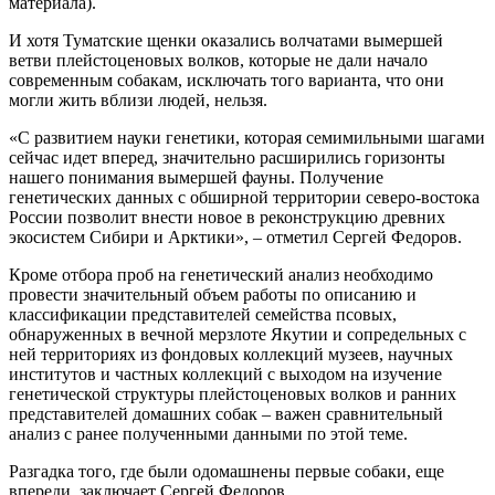
материала).
И хотя Туматские щенки оказались волчатами вымершей
ветви плейстоценовых волков, которые не дали начало
современным собакам, исключать того варианта, что они
могли жить вблизи людей, нельзя.
«С развитием науки генетики, которая семимильными шагами
сейчас идет вперед, значительно расширились горизонты
нашего понимания вымершей фауны. Получение
генетических данных с обширной территории северо-востока
России позволит внести новое в реконструкцию древних
экосистем Сибири и Арктики», – отметил Сергей Федоров.
Кроме отбора проб на генетический анализ необходимо
провести значительный объем работы по описанию и
классификации представителей семейства псовых,
обнаруженных в вечной мерзлоте Якутии и сопредельных с
ней территориях из фондовых коллекций музеев, научных
институтов и частных коллекций с выходом на изучение
генетической структуры плейстоценовых волков и ранних
представителей домашних собак – важен сравнительный
анализ с ранее полученными данными по этой теме.
Разгадка того, где были одомашнены первые собаки, еще
впереди, заключает Сергей Федоров.