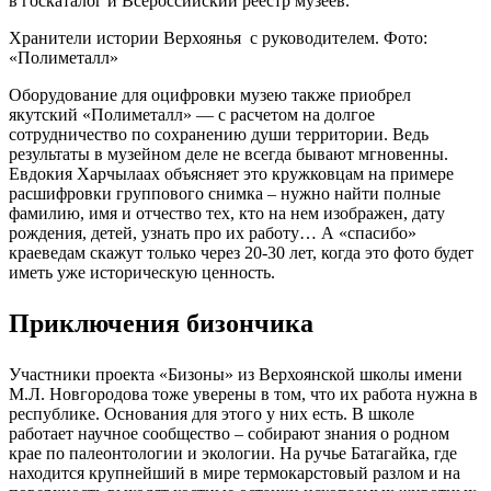
в госкаталог и Всероссийский реестр музеев.
Хранители истории Верхоянья с руководителем. Фото:
«Полиметалл»
Оборудование для оцифровки музею также приобрел
якутский «Полиметалл» — с расчетом на долгое
сотрудничество по сохранению души территории. Ведь
результаты в музейном деле не всегда бывают мгновенны.
Евдокия Харчылаах объясняет это кружковцам на примере
расшифровки группового снимка – нужно найти полные
фамилию, имя и отчество тех, кто на нем изображен, дату
рождения, детей, узнать про их работу… А «спасибо»
краеведам скажут только через 20-30 лет, когда это фото будет
иметь уже историческую ценность.
Приключения бизончика
Участники проекта «Бизоны» из Верхоянской школы имени
М.Л. Новгородова тоже уверены в том, что их работа нужна в
республике. Основания для этого у них есть. В школе
работает научное сообщество – собирают знания о родном
крае по палеонтологии и экологии. На ручье Батагайка, где
находится крупнейший в мире термокарстовый разлом и на