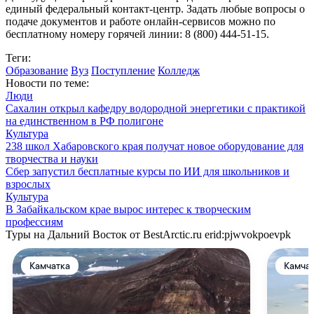
единый федеральный контакт-центр. Задать любые вопросы о
подаче документов и работе онлайн-сервисов можно по
бесплатному номеру горячей линии: 8 (800) 444-51-15.
Теги:
Образование
Вуз
Поступление
Колледж
Новости по теме:
Люди
Сахалин открыл кафедру водородной энергетики с практикой
на единственном в РФ полигоне
Культура
238 школ Хабаровского края получат новое оборудование для
творчества и науки
Сбер запустил бесплатные курсы по ИИ для школьников и
взрослых
Культура
В Забайкальском крае вырос интерес к творческим
профессиям
Туры на Дальний Восток от BestArctic.ru
erid:pjwvokpoevpk