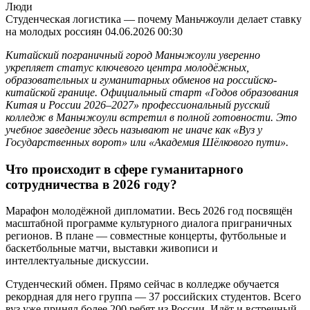
Люди
Студенческая логистика — почему Маньчжоули делает ставку
на молодых россиян
04.06.2026 00:30
Китайский пограничный город Маньчжоули уверенно
укрепляет статус ключевого центра молодёжных,
образовательных и гуманитарных обменов на российско-
китайской границе. Официальный старт «Годов образования
Китая и России 2026–2027» профессиональный русский
колледж в Маньчжоули встретил в полной готовности. Это
учебное заведение здесь называют не иначе как «Вуз у
Государственных ворот» или «Академия Шёлкового пути».
Что происходит в сфере гуманитарного
сотрудничества в 2026 году?
Марафон молодёжной дипломатии. Весь 2026 год посвящён
масштабной программе культурного диалога приграничных
регионов. В плане — совместные концерты, футбольные и
баскетбольные матчи, выставки живописи и
интеллектуальные дискуссии.
Студенческий обмен. Прямо сейчас в колледже обучается
рекордная для него группа — 37 российских студентов. Всего
вуз уже принял более 200 ребят из России. Идёт и встречный