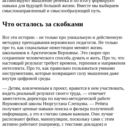
активизируют мышление ребенка и по итогу формируют
навыки для будущей большой жизни. Вместе мы выбираем
смыслонаправленный и смыслообразующий путь.
Что осталось за скобками
Все эти истории – не только про уникальную и действенную
методику преподавания верхоянских педагогов. Не только
про то, как социальные инвестиции меняют жизнь
школьников в Арктическом Верхоянье. Это скорее про
сохранение человеческого способа думать и жить. Про то, что
настоящий результат требует времени, терпения и напряжения
интеллекта. Про то, как правильно пользоваться умными
инструментами, которые возвращают силу мышления даже
внутри цифровой среды.
— Детям, вовлеченным в проект, нравится в нем участвовать,
видеть реальный результат своего труда, — отмечает
заместитель директора по научно-методической работе
Верхоянской школы Нюргустана Слепцова. — Ребята
получают ценные навыки поиска и фильтра полученной
информации, а это я считаю самым важным. Они лучше
распознают фейки, манипуляции, поскольку сами с этим
активно работают (например, с текстами докладов) и