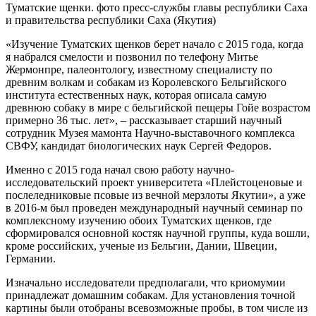
Туматские щенки. фото пресс-службы главы республики Саха
и правительства республики Саха (Якутия)
«Изучение Туматских щенков берет начало с 2015 года, когда
я набрался смелости и позвонил по телефону Митье
Жермонпре, палеонтологу, известному специалисту по
древним волкам и собакам из Королевского Бельгийского
института естественных наук, которая описала самую
древнюю собаку в мире с бельгийской пещеры Гойе возрастом
примерно 36 тыс. лет», – рассказывает старший научный
сотрудник Музея мамонта Научно-выставочного комплекса
СВФУ, кандидат биологических наук Сергей Федоров.
Именно с 2015 года начал свою работу научно-
исследовательский проект университета «Плейстоценовые и
послеледниковые псовые из вечной мерзлоты Якутии», а уже
в 2016-м был проведен международный научный семинар по
комплексному изучению обоих Туматских щенков, где
сформировался основной костяк научной группы, куда вошли,
кроме российских, ученые из Бельгии, Дании, Швеции,
Германии.
Изначально исследователи предполагали, что криомумии
принадлежат домашним собакам. Для установления точной
картины были отобраны всевозможные пробы, в том числе из