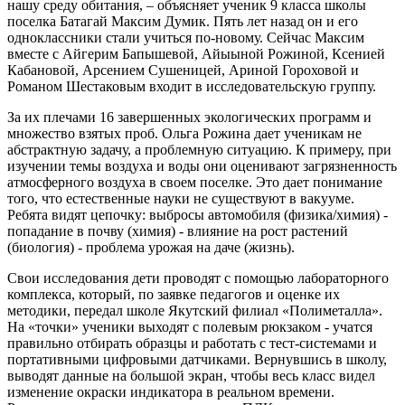
нашу среду обитания, – объясняет ученик 9 класса школы
поселка Батагай Максим Думик. Пять лет назад он и его
одноклассники стали учиться по-новому. Сейчас Максим
вместе с Айгерим Бапышевой, Айыыной Рожиной, Ксенией
Кабановой, Арсением Сушеницей, Ариной Гороховой и
Романом Шестаковым входит в исследовательскую группу.
За их плечами 16 завершенных экологических программ и
множество взятых проб. Ольга Рожина дает ученикам не
абстрактную задачу, а проблемную ситуацию. К примеру, при
изучении темы воздуха и воды они оценивают загрязненность
атмосферного воздуха в своем поселке. Это дает понимание
того, что естественные науки не существуют в вакууме.
Ребята видят цепочку: выбросы автомобиля (физика/химия) -
попадание в почву (химия) - влияние на рост растений
(биология) - проблема урожая на даче (жизнь).
Свои исследования дети проводят с помощью лабораторного
комплекса, который, по заявке педагогов и оценке их
методики, передал школе Якутский филиал «Полиметалла».
На «точки» ученики выходят с полевым рюкзаком - учатся
правильно отбирать образцы и работать с тест-системами и
портативными цифровыми датчиками. Вернувшись в школу,
выводят данные на большой экран, чтобы весь класс видел
изменение окраски индикатора в реальном времени.