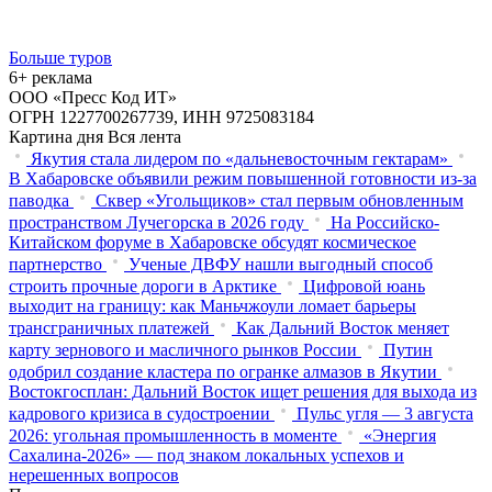
Больше туров
6+ реклама
ООО «Пресс Код ИТ»
ОГРН 1227700267739, ИНН 9725083184
Картина дня
Вся лента
Якутия стала лидером по «дальневосточным гектарам»
В Хабаровске объявили режим повышенной готовности из‑за
паводка
Сквер «Угольщиков» стал первым обновленным
пространством Лучегорска в 2026 году
На Российско-
Китайском форуме в Хабаровске обсудят космическое
партнерство
Ученые ДВФУ нашли выгодный способ
строить прочные дороги в Арктике
Цифровой юань
выходит на границу: как Маньчжоули ломает барьеры
трансграничных платежей
Как Дальний Восток меняет
карту зернового и масличного рынков России
Путин
одобрил создание кластера по огранке алмазов в Якутии
Востокгосплан: Дальний Восток ищет решения для выхода из
кадрового кризиса в судостроении
Пульс угля — 3 августа
2026: угольная промышленность в моменте
«Энергия
Сахалина-2026» — под знаком локальных успехов и
нерешенных вопросов