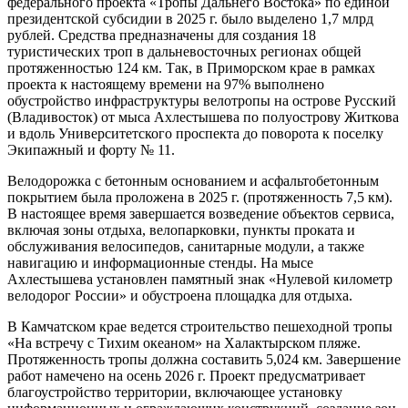
федерального проекта «Тропы Дальнего Востока» по единой
президентской субсидии в 2025 г. было выделено 1,7 млрд
рублей. Средства предназначены для создания 18
туристических троп в дальневосточных регионах общей
протяженностью 124 км. Так, в Приморском крае в рамках
проекта к настоящему времени на 97% выполнено
обустройство инфраструктуры велотропы на острове Русский
(Владивосток) от мыса Ахлестышева по полуострову Житкова
и вдоль Университетского проспекта до поворота к поселку
Экипажный и форту № 11.
Велодорожка с бетонным основанием и асфальтобетонным
покрытием была проложена в 2025 г. (протяженность 7,5 км).
В настоящее время завершается возведение объектов сервиса,
включая зоны отдыха, велопарковки, пункты проката и
обслуживания велосипедов, санитарные модули, а также
навигацию и информационные стенды. На мысе
Ахлестышева установлен памятный знак «Нулевой километр
велодорог России» и обустроена площадка для отдыха.
В Камчатском крае ведется строительство пешеходной тропы
«На встречу с Тихим океаном» на Халактырском пляже.
Протяженность тропы должна составить 5,024 км. Завершение
работ намечено на осень 2026 г. Проект предусматривает
благоустройство территории, включающее установку