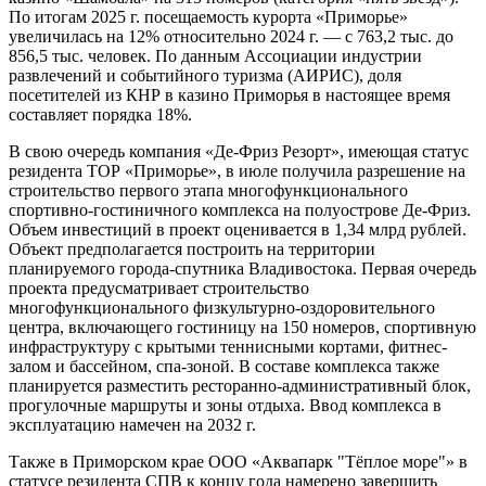
По итогам 2025 г. посещаемость курорта «Приморье»
увеличилась на 12% относительно 2024 г. — с 763,2 тыс. до
856,5 тыс. человек. По данным Ассоциации индустрии
развлечений и событийного туризма (АИРИС), доля
посетителей из КНР в казино Приморья в настоящее время
составляет порядка 18%.
В свою очередь компания «Де-Фриз Резорт», имеющая статус
резидента ТОР «Приморье», в июле получила разрешение на
строительство первого этапа многофункционального
спортивно-гостиничного комплекса на полуострове Де-Фриз.
Объем инвестиций в проект оценивается в 1,34 млрд рублей.
Объект предполагается построить на территории
планируемого города-спутника Владивостока. Первая очередь
проекта предусматривает строительство
многофункционального физкультурно-оздоровительного
центра, включающего гостиницу на 150 номеров, спортивную
инфраструктуру с крытыми теннисными кортами, фитнес-
залом и бассейном, спа-зоной. В составе комплекса также
планируется разместить ресторанно-административный блок,
прогулочные маршруты и зоны отдыха. Ввод комплекса в
эксплуатацию намечен на 2032 г.
Также в Приморском крае ООО «Аквапарк "Тёплое море"» в
статусе резидента СПВ к концу года намерено завершить