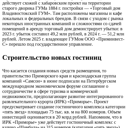
действует схожий с хабаровским проект на территории
старого дворика ГУМа 1884 г. постройки — «Торговый дом
Владивостокский ГУМ». Там расположены магазины и кафе
локальных и федеральных брендов. В связи с уходом с рынка
некоторых иностранных компаний и сложностями со сдачей
помещений в аренду торговый дом демонстрирует убытки: в
2023 г. убыток составил 49,2 млн рублей, в 2024 г. — 51,2 млн
рублей. Летом 2025 г. владеющее ГУМом ООО «Приминвест-
С» перешло под государственное управление.
Строительство новых гостиниц
Что касается создания новых средств размещения, то
правительство Приморского края и краснодарская группа
компаний «Самсон» в июне подписали на Петербургском
международном экономическом форуме соглашение о
сотрудничестве в сфере туризма и коммерческой
недвижимости, предполагающее развитие интегрированного
развлекательного курорта (ИРК) «Приморье». Проект
предусматривает создание гостиничного комплекса категории
«пять звезд» площадью 75 тыс. кв. м на 800 номеров. Объем
инвестиций оценивается в 20 млрд рублей. Напомним, что в
ИРК «Приморье» уже действует гостиничный комплекс с
казино «Шамбала» на 315 номеров (категория «пять звезд»).