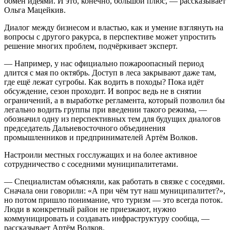
обмен идеями. И это, конечно, большой плюс, — рассказывает
Ольга Мацейкив.
Диалог между бизнесом и властью, как и умение взглянуть на
вопросы с другого ракурса, в перспективе может упростить
решение многих проблем, подчёркивает эксперт.
— Например, у нас официально пожароопасный период
длится с мая по октябрь. Доступ в леса закрывают даже там,
где ещё лежат сугробы. Как водить в походы? Пока идёт
обсуждение, сезон проходит. И вопрос ведь не в снятии
ограничений, а в выработке регламента, который позволил бы
легально водить группы при введении такого режима, —
обозначил одну из перспективных тем для будущих диалогов
председатель Дальневосточного объединения
промышленников и предпринимателей Артём Волков.
Настроили местных госслужащих и на более активное
сотрудничество с соседними муниципалитетами.
— Специалистам объясняли, как работать в связке с соседями.
Сначала они говорили: «А при чём тут наш муниципалитет?»,
но потом пришло понимание, что туризм — это всегда поток.
Люди в конкретный район не приезжают, нужно
коммуницировать и создавать инфраструктуру сообща, —
рассказывает Артём Волков.