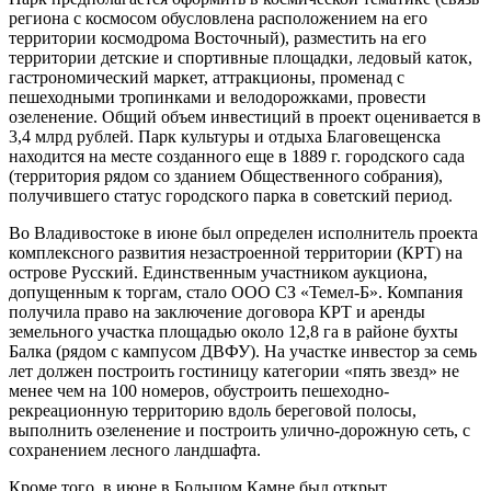
региона с космосом обусловлена расположением на его
территории космодрома Восточный), разместить на его
территории детские и спортивные площадки, ледовый каток,
гастрономический маркет, аттракционы, променад с
пешеходными тропинками и велодорожками, провести
озеленение. Общий объем инвестиций в проект оценивается в
3,4 млрд рублей. Парк культуры и отдыха Благовещенска
находится на месте созданного еще в 1889 г. городского сада
(территория рядом со зданием Общественного собрания),
получившего статус городского парка в советский период.
Во Владивостоке в июне был определен исполнитель проекта
комплексного развития незастроенной территории (КРТ) на
острове Русский. Единственным участником аукциона,
допущенным к торгам, стало ООО СЗ «Темел-Б». Компания
получила право на заключение договора КРТ и аренды
земельного участка площадью около 12,8 га в районе бухты
Балка (рядом с кампусом ДВФУ). На участке инвестор за семь
лет должен построить гостиницу категории «пять звезд» не
менее чем на 100 номеров, обустроить пешеходно-
рекреационную территорию вдоль береговой полосы,
выполнить озеленение и построить улично-дорожную сеть, с
сохранением лесного ландшафта.
Кроме того, в июне в Большом Камне был открыт