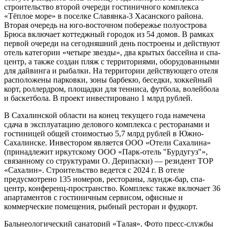
строительство второй очереди гостиничного комплекса
«Тёплое море» в поселке Славянка-3 Хасанского района.
Вторая очередь на юго-восточном побережье полуострова
Брюса включает коттеджный городок из 54 домов. В рамках
первой очереди на сегодняшний день построены и действуют
отель категории «четыре звезды», два крытых бассейна и спа-
центр, а также создан пляж с территориями, оборудованными
для дайвинга и рыбалки. На территории действующего отеля
расположены парковки, зоны барбекю, беседки, хоккейный
корт, роллердром, площадки для тенниса, футбола, волейбола
и баскетбола. В проект инвестировано 1 млрд рублей.
В Сахалинской области на конец текущего года намечена
сдача в эксплуатацию делового комплекса с ресторанами и
гостиницей общей стоимостью 5,7 млрд рублей в Южно-
Сахалинске. Инвестором является ООО «Отели Сахалина»
(принадлежит иркутскому ООО «Парк-отель "Бурдугуз"»,
связанному со структурами О. Дерипаски) — резидент ТОР
«Сахалин». Строительство ведется с 2024 г. В отеле
предусмотрено 135 номеров, рестораны, лаундж-бар, спа-
центр, конференц-пространство. Комплекс также включает 36
апартаментов с гостиничным сервисом, офисные и
коммерческие помещения, рыбный ресторан и фудкорт.
Бальнеологический санаторий «Талая». Фото пресс-службы