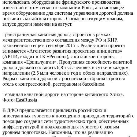
использовать оборудование французского производства
известной в этом сегменте компании Poma, а в настоящее
время оборудование для системы управления дорогой должна
поставить китайская сторона. Согласно текущим планам,
запуск дороги намечен на август.
Трансграничная канатная дорога строится в рамках
межправительственного соглашения между РФ и КНР,
заключенного еще в сентябре 2015 г. Реализацией проекта
занимается «Агентство развития проектных инициатив»
(АРПИ, входит в ГК «Регион»), с китайской стороны —
компания «Цзиньлунган». Пропускная способность канатной
дороги должна составить 6,8 тыс. человек в сутки в каждом
направлении (2,5 млн человек в год в обоих направлениях).
Рядом с канатной дорогой с российской стороны строится
отель с конгресс-зоной, рестораном и бассейном.
Терминал канатной дороги на стороне китайского Хэйхэ.
Фото: EastRussia
В ДФО предполагается привлекать российских и
иностранных туристов к посещению природных территорий с
помощью создания сети туристических троп, обеспеченных
инфраструктурой и подходящих для туристов с разным
уровнем подготовки. Напомним, что на реализацию