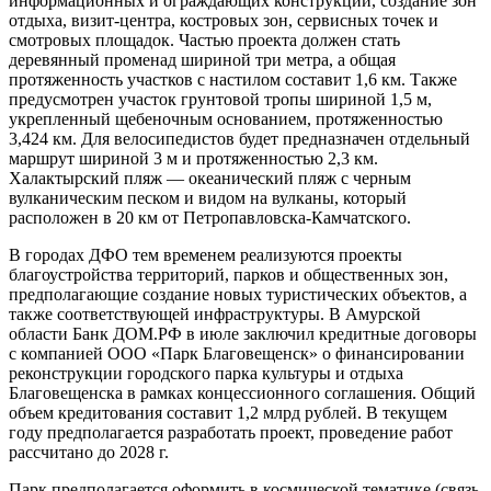
информационных и ограждающих конструкций, создание зон
отдыха, визит-центра, костровых зон, сервисных точек и
смотровых площадок. Частью проекта должен стать
деревянный променад шириной три метра, а общая
протяженность участков с настилом составит 1,6 км. Также
предусмотрен участок грунтовой тропы шириной 1,5 м,
укрепленный щебеночным основанием, протяженностью
3,424 км. Для велосипедистов будет предназначен отдельный
маршрут шириной 3 м и протяженностью 2,3 км.
Халактырский пляж — океанический пляж с черным
вулканическим песком и видом на вулканы, который
расположен в 20 км от Петропавловска-Камчатского.
В городах ДФО тем временем реализуются проекты
благоустройства территорий, парков и общественных зон,
предполагающие создание новых туристических объектов, а
также соответствующей инфраструктуры. В Амурской
области Банк ДОМ.РФ в июле заключил кредитные договоры
с компанией ООО «Парк Благовещенск» о финансировании
реконструкции городского парка культуры и отдыха
Благовещенска в рамках концессионного соглашения. Общий
объем кредитования составит 1,2 млрд рублей. В текущем
году предполагается разработать проект, проведение работ
рассчитано до 2028 г.
Парк предполагается оформить в космической тематике (связь