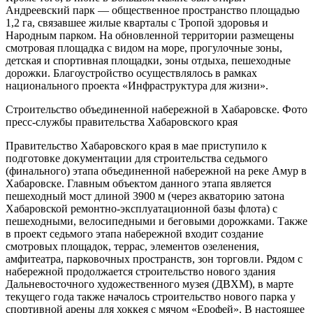
Андреевский парк — общественное пространство площадью
1,2 га, связавшее жилые кварталы с Тропой здоровья и
Народным парком. На обновленной территории размещены
смотровая площадка с видом на море, прогулочные зоны,
детская и спортивная площадки, зоны отдыха, пешеходные
дорожки. Благоустройство осуществлялось в рамках
национального проекта «Инфраструктура для жизни».
Строительство объединенной набережной в Хабаровске. Фото
пресс-службы правительства Хабаровского края
Правительство Хабаровского края в мае приступило к
подготовке документации для строительства седьмого
(финального) этапа объединенной набережной на реке Амур в
Хабаровске. Главным объектом данного этапа является
пешеходный мост длиной 3900 м (через акваторию затона
Хабаровской ремонтно-эксплуатационной базы флота) с
пешеходными, велосипедными и беговыми дорожками. Также
в проект седьмого этапа набережной входит создание
смотровых площадок, террас, элементов озеленения,
амфитеатра, парковочных пространств, зон торговли. Рядом с
набережной продолжается строительство нового здания
Дальневосточного художественного музея (ДВХМ), в марте
текущего года также началось строительство нового парка у
спортивной арены для хоккея с мячом «Ерофей». В настоящее