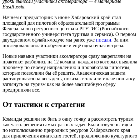
уроки вынесли участники акселератора — в материале
EastRussia.
Начнём с предыстории: в июне Хабаровский край стал
площадкой для пилотной образовательной программы
Федерального ресурсного центра и РГУТИС (Российского
государственного университета туризма и сервиса). О первом
двухдневном офлайн-модуле мы ранее уже
писали
. За ним
последовало онлайн-обучение и ещё одна очная встреча.
Новые навыки участники акселератора сразу закрепляли на
практике: разбились на 12 команд, каждая из которых выявила
проблему по своему направлению и проработала гипотезы,
которые позволили бы её решить. Академическая защита,
растянувшаяся на весь день, показала: так или иначе попытку
взглянуть на туризм как на более масштабную сферу
предприняли все.
От тактики к стратегии
Команды решили не бить в одну точку, а рассмотреть туризм
как часть решения самых разных задач. Были озвучены идеи
по использованию природных ресурсов Хабаровского края
для привлечения азиатских гостей, продвижению культурного