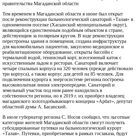
правительства Магаданской области
Тем временем в Магаданской области в июне был открыт
после реконструкции бальнеологический санаторий «Талая» в
одноименном поселке (Хасынский муниципальный округ),
являющийся единственным подобным объектом в стране,
действующим за полярным кругом. В ходе реконструкции
перестроены здания и помещения, создана инфраструктура
для маломобильных пациентов, закуплено медицинское и
реабилитационное оборудование, открыты бассейн с
термальной водой, теннисный корт, всесезонный каток с
искусственным льдом и ресторан. Санаторий включает
четыре спальных корпуса на 320 человек (прежде действовало
три корпуса), а также корпус для детей на 85 человек. Для
подключения курорта к энергосистеме региона построена
высоковольтная линия электропередачи. Санаторий и
земельный участок под ним ранее находились в
собственности региона, но в 2019 г. их приобрел владелец
магаданского золотодобывающего концерна «Арбат», депутат
областной думы А. Басанский.
В июле губернатор региона С. Носов сообщил, что льготные
категории жителей Магаданской области смогут получить
субсидированные путевки на бальнеологический курорт
«Талая». Путевки, приобретаемые в рамках госзаказа, будут