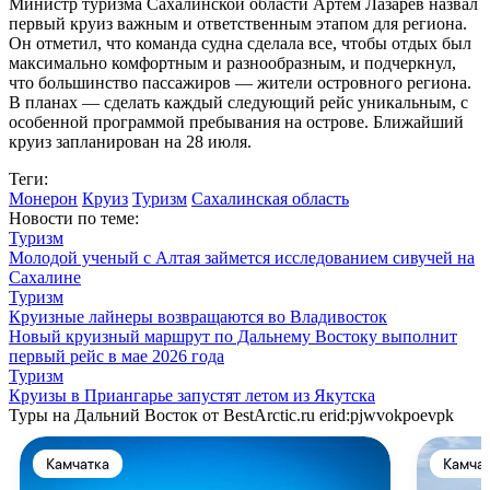
Министр туризма Сахалинской области Артем Лазарев назвал
первый круиз важным и ответственным этапом для региона.
Он отметил, что команда судна сделала все, чтобы отдых был
максимально комфортным и разнообразным, и подчеркнул,
что большинство пассажиров — жители островного региона.
В планах — сделать каждый следующий рейс уникальным, с
особенной программой пребывания на острове. Ближайший
круиз запланирован на 28 июля.
Теги:
Монерон
Круиз
Туризм
Сахалинская область
Новости по теме:
Туризм
Молодой ученый с Алтая займется исследованием сивучей на
Сахалине
Туризм
Круизные лайнеры возвращаются во Владивосток
Новый круизный маршрут по Дальнему Востоку выполнит
первый рейс в мае 2026 года
Туризм
Круизы в Приангарье запустят летом из Якутска
Туры на Дальний Восток от BestArctic.ru
erid:pjwvokpoevpk