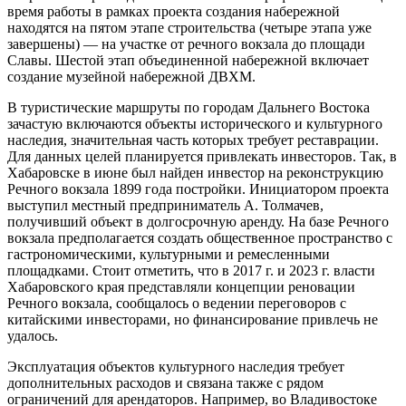
время работы в рамках проекта создания набережной
находятся на пятом этапе строительства (четыре этапа уже
завершены) — на участке от речного вокзала до площади
Славы. Шестой этап объединенной набережной включает
создание музейной набережной ДВХМ.
В туристические маршруты по городам Дальнего Востока
зачастую включаются объекты исторического и культурного
наследия, значительная часть которых требует реставрации.
Для данных целей планируется привлекать инвесторов. Так, в
Хабаровске в июне был найден инвестор на реконструкцию
Речного вокзала 1899 года постройки. Инициатором проекта
выступил местный предприниматель А. Толмачев,
получивший объект в долгосрочную аренду. На базе Речного
вокзала предполагается создать общественное пространство с
гастрономическими, культурными и ремесленными
площадками. Стоит отметить, что в 2017 г. и 2023 г. власти
Хабаровского края представляли концепции реновации
Речного вокзала, сообщалось о ведении переговоров с
китайскими инвесторами, но финансирование привлечь не
удалось.
Эксплуатация объектов культурного наследия требует
дополнительных расходов и связана также с рядом
ограничений для арендаторов. Например, во Владивостоке