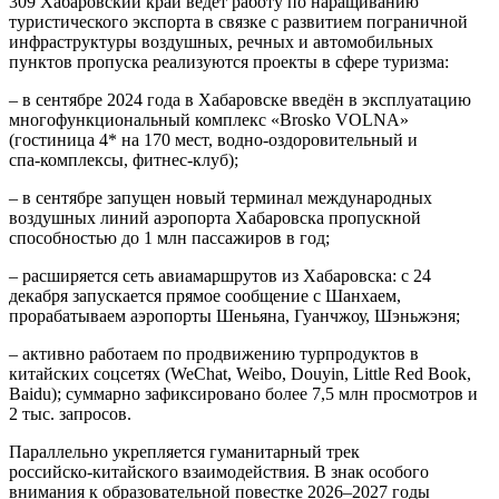
309 Хабаровский край ведёт работу по наращиванию
туристического экспорта в связке с развитием пограничной
инфраструктуры воздушных, речных и автомобильных
пунктов пропуска реализуются проекты в сфере туризма:
– в сентябре 2024 года в Хабаровске введён в эксплуатацию
многофункциональный комплекс «Brosko VOLNA»
(гостиница 4* на 170 мест, водно‑оздоровительный и
спа‑комплексы, фитнес‑клуб);
– в сентябре запущен новый терминал международных
воздушных линий аэропорта Хабаровска пропускной
способностью до 1 млн пассажиров в год;
– расширяется сеть авиамаршрутов из Хабаровска: с 24
декабря запускается прямое сообщение с Шанхаем,
прорабатываем аэропорты Шеньяна, Гуанчжоу, Шэньжэня;
– активно работаем по продвижению турпродуктов в
китайских соцсетях (WeChat, Weibo, Douyin, Little Red Book,
Baidu); суммарно зафиксировано более 7,5 млн просмотров и
2 тыс. запросов.
Параллельно укрепляется гуманитарный трек
российско‑китайского взаимодействия. В знак особого
внимания к образовательной повестке 2026–2027 годы