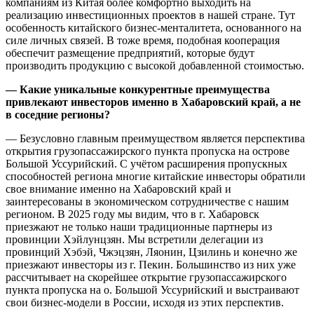
компаниям из Китая более комфортно выходить на
реализацию инвестиционных проектов в нашей стране. Тут
особенность китайского бизнес-менталитета, основанного на
силе личных связей. В тоже время, подобная кооперация
обеспечит размещение предприятий, которые будут
производить продукцию с высокой добавленной стоимостью.
— Какие уникальные конкурентные преимущества
привлекают инвесторов именно в Хабаровский край, а не
в соседние регионы?
— Безусловно главным преимуществом является перспектива
открытия грузопассажирского пункта пропуска на острове
Большой Уссурийский. С учётом расширения пропускных
способностей региона многие китайские инвесторы обратили
свое внимание именно на Хабаровский край и
заинтересованы в экономическом сотрудничестве с нашим
регионом. В 2025 году мы видим, что в г. Хабаровск
приезжают не только наши традиционные партнеры из
провинции Хэйлунцзян. Мы встретили делегации из
провинций Хэбэй, Чжэцзян, Ляонин, Цзилинь и конечно же
приезжают инвесторы из г. Пекин. Большинство из них уже
рассчитывает на скорейшее открытие грузопассажирского
пункта пропуска на о. Большой Уссурийский и выстраивают
свои бизнес-модели в России, исходя из этих перспектив.