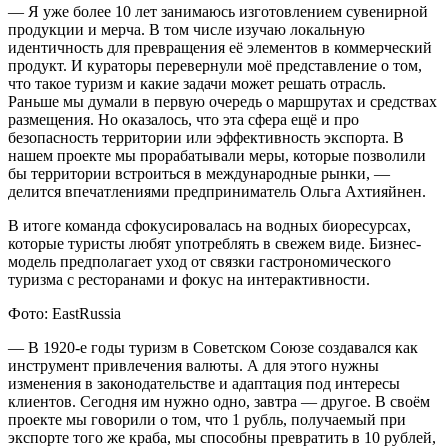
— Я уже более 10 лет занимаюсь изготовлением сувенирной
продукции и мерча. В том числе изучаю локальную
идентичность для превращения её элементов в коммерческий
продукт. И кураторы перевернули моё представление о том,
что такое туризм и какие задачи может решать отрасль.
Раньше мы думали в первую очередь о маршрутах и средствах
размещения. Но оказалось, что эта сфера ещё и про
безопасность территории или эффективность экспорта. В
нашем проекте мы прорабатывали меры, которые позволили
бы территории встроиться в международные рынки, —
делится впечатлениями предприниматель Ольга Ахтияйнен.
В итоге команда сфокусировалась на водных биоресурсах,
которые туристы любят употреблять в свежем виде. Бизнес-
модель предполагает уход от связки гастрономического
туризма с ресторанами и фокус на интерактивности.
Фото: EastRussia
— В 1920-е годы туризм в Советском Союзе создавался как
инструмент привлечения валюты. А для этого нужны
изменения в законодательстве и адаптация под интересы
клиентов. Сегодня им нужно одно, завтра — другое. В своём
проекте мы говорили о том, что 1 рубль, получаемый при
экспорте того же краба, мы способны превратить в 10 рублей,