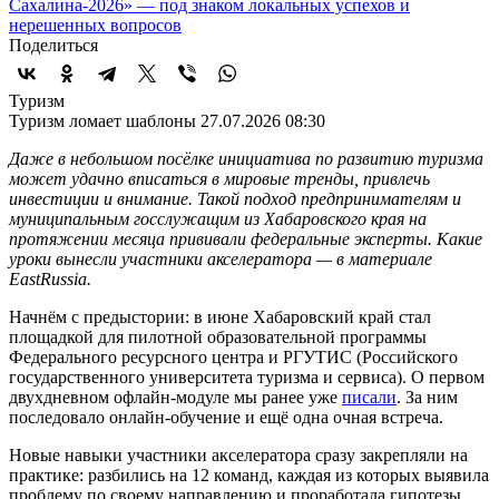
Сахалина-2026» — под знаком локальных успехов и
нерешенных вопросов
Поделиться
Туризм
Туризм ломает шаблоны
27.07.2026 08:30
Даже в небольшом посёлке инициатива по развитию туризма
может удачно вписаться в мировые тренды, привлечь
инвестиции и внимание. Такой подход предпринимателям и
муниципальным госслужащим из Хабаровского края на
протяжении месяца прививали федеральные эксперты. Какие
уроки вынесли участники акселератора — в материале
EastRussia.
Начнём с предыстории: в июне Хабаровский край стал
площадкой для пилотной образовательной программы
Федерального ресурсного центра и РГУТИС (Российского
государственного университета туризма и сервиса). О первом
двухдневном офлайн-модуле мы ранее уже
писали
. За ним
последовало онлайн-обучение и ещё одна очная встреча.
Новые навыки участники акселератора сразу закрепляли на
практике: разбились на 12 команд, каждая из которых выявила
проблему по своему направлению и проработала гипотезы,