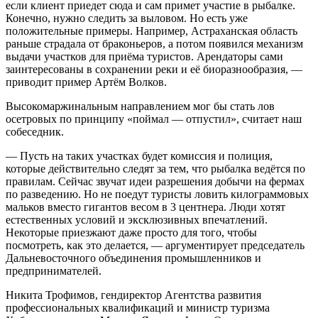
если клиент приедет сюда и сам примет участие в рыбалке.
Конечно, нужно следить за выловом. Но есть уже
положительные примеры. Например, Астраханская область
раньше страдала от браконьеров, а потом появился механизм
выдачи участков для приёма туристов. Арендаторы сами
заинтересованы в сохранении реки и её биоразнообразия, —
приводит пример Артём Волков.
Высокомаржинальным направлением мог бы стать лов
осетровых по принципу «поймал — отпустил», считает наш
собеседник.
— Пусть на таких участках будет комиссия и полиция,
которые действительно следят за тем, что рыбалка ведётся по
правилам. Сейчас звучат идеи разрешения добычи на фермах
по разведению. Но не поедут туристы ловить килограммовых
мальков вместо гигантов весом в 3 центнера. Люди хотят
естественных условий и эксклюзивных впечатлений.
Некоторые приезжают даже просто для того, чтобы
посмотреть, как это делается, — аргументирует председатель
Дальневосточного объединения промышленников и
предпринимателей.
Никита Трофимов, гендиректор Агентства развития
профессиональных квалификаций и министр туризма