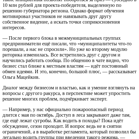
10 млн рублей для проекта-победителя, выделенную по
решению губернатора региона. Однако формат обучения
мотивировал участников не навязывать друг другу
собственное видение, а искать точки соприкосновения
интересов.
— После первого блока в межмуниципальных группах
предприниматели ещё писали, что «муниципалитеты что-то
порешали, а нас не спросили». Но уже ко второму модулю
риторика изменилась. Все встретились друг с другом и
научились работать сообща. По общению в чате видно, что
бизнес стал ближе к местным властям — идёт постоянный
обмен идеями. И это, конечно, большой плюс, — рассказывает
Ольга Мацейкив.
Диалог между бизнесом и властью, как и умение взглянуть на
вопросы с другого ракурса, в перспективе может упростить
решение многих проблем, подчёркивает эксперт.
— Например, у нас официально пожароопасный период
длится с мая по октябрь. Доступ в леса закрывают даже там,
где ещё лежат сугробы. Как водить в походы? Пока идёт
обсуждение, сезон проходит. И вопрос ведь не в снятии
ограничений, а в выработке регламента, который позволил бы
легально водить группы при введении такого режима, —