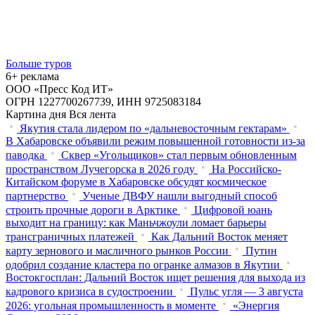
Больше туров
6+ реклама
ООО «Пресс Код ИТ»
ОГРН 1227700267739, ИНН 9725083184
Картина дня
Вся лента
Якутия стала лидером по «дальневосточным гектарам»
В Хабаровске объявили режим повышенной готовности из‑за
паводка
Сквер «Угольщиков» стал первым обновленным
пространством Лучегорска в 2026 году
На Российско-
Китайском форуме в Хабаровске обсудят космическое
партнерство
Ученые ДВФУ нашли выгодный способ
строить прочные дороги в Арктике
Цифровой юань
выходит на границу: как Маньчжоули ломает барьеры
трансграничных платежей
Как Дальний Восток меняет
карту зернового и масличного рынков России
Путин
одобрил создание кластера по огранке алмазов в Якутии
Востокгосплан: Дальний Восток ищет решения для выхода из
кадрового кризиса в судостроении
Пульс угля — 3 августа
2026: угольная промышленность в моменте
«Энергия