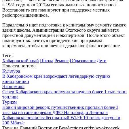
в 1981 году, но в 2017-м его закрыли из-за полного износа.
Восстановить его планируют при поддержке местных
рыбопромышленников.
Параллельно идет подготовка к капитальному ремонту самого
здания школы. Администрация Охотского округа займется
проектной документацией и экспертизой. После этого объект
планируют включить в президентские программы
капремонта, чтобы привлечь федеральное финансирование.
Теги:
Хабаровский край
Школа
Ремонт
Образование
Дети
Новости по теме:
Культура
В Хабаровском крае возрождают легендарную студию
кинохроники
Экономика
Север Хабаровского края получил за неделю более 1 тыс. тонн
топлива
Туризм
Новый мировой рекорд: путешественник проплыл более 3
тыс. км на сапе по рекам ДФО
На площади Ленина в
Хабаровске появился бесплатный Wi‑Fi: 10 точек доступа и
200 Мбит/с
Туры на Дальний Восток от BestArctic.ru
erid:pjwvokpoevpk