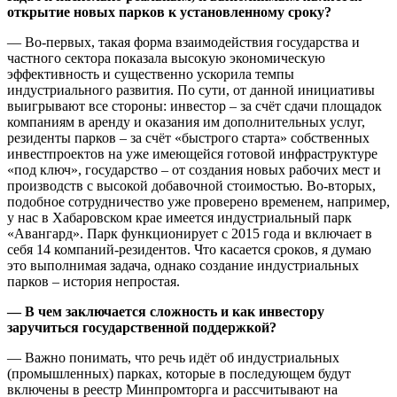
открытие новых парков к установленному сроку?
— Во-первых, такая форма взаимодействия государства и
частного сектора показала высокую экономическую
эффективность и существенно ускорила темпы
индустриального развития. По сути, от данной инициативы
выигрывают все стороны: инвестор – за счёт сдачи площадок
компаниям в аренду и оказания им дополнительных услуг,
резиденты парков – за счёт «быстрого старта» собственных
инвестпроектов на уже имеющейся готовой инфраструктуре
«под ключ», государство – от создания новых рабочих мест и
производств с высокой добавочной стоимостью. Во-вторых,
подобное сотрудничество уже проверено временем, например,
у нас в Хабаровском крае имеется индустриальный парк
«Авангард». Парк функционирует с 2015 года и включает в
себя 14 компаний-резидентов. Что касается сроков, я думаю
это выполнимая задача, однако создание индустриальных
парков – история непростая.
— В чем заключается сложность и как инвестору
заручиться государственной поддержкой?
— Важно понимать, что речь идёт об индустриальных
(промышленных) парках, которые в последующем будут
включены в реестр Минпромторга и рассчитывают на