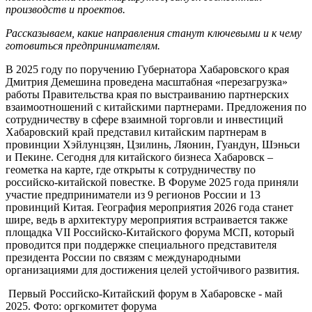
производств и проектов.
Рассказываем, какие направления станут ключевыми и к чему
готовиться предпринимателям.
В 2025 году по поручению Губернатора Хабаровского края
Дмитрия Демешина проведена масштабная «перезагрузка»
работы Правительства края по выстраиванию партнерских
взаимоотношений с китайскими партнерами. Предложения по
сотрудничеству в сфере взаимной торговли и инвестиций
Хабаровский край представил китайским партнерам в
провинции Хэйлунцзян, Цзилинь, Ляонин, Гуандун, Шэньси
и Пекине. Сегодня для китайского бизнеса Хабаровск –
геометка на карте, где открыты к сотрудничеству по
российско-китайской повестке. В Форуме 2025 года приняли
участие предприниматели из 9 регионов России и 13
провинций Китая. География мероприятия 2026 года станет
шире, ведь в архитектуру мероприятия встраивается также
площадка VII Российско-Китайского форума МСП, который
проводится при поддержке специального представителя
президента России по связям с международными
организациями для достижения целей устойчивого развития.
Первый Российско-Китайский форум в Хабаровске - май
2025. Фото: оргкомитет форума