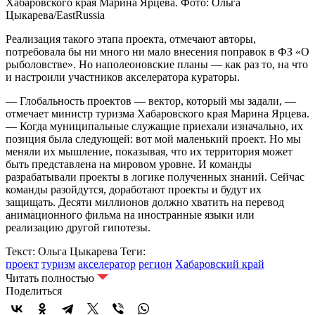
Хабаровского края Марина Ярцева. Фото: Ольга
Цыкарева/EastRussia
Реализация такого этапа проекта, отмечают авторы,
потребовала бы ни много ни мало внесения поправок в ФЗ «О
рыболовстве». Но наполеоновские планы — как раз то, на что
и настроили участников акселератора кураторы.
— Глобальность проектов — вектор, который мы задали, —
отмечает министр туризма Хабаровского края Марина Ярцева.
— Когда муниципальные служащие приехали изначально, их
позиция была следующей: вот мой маленький проект. Но мы
меняли их мышление, показывая, что их территория может
быть представлена на мировом уровне. И команды
разрабатывали проекты в логике полученных знаний. Сейчас
команды разойдутся, доработают проекты и будут их
защищать. Десяти миллионов должно хватить на перевод
анимационного фильма на иностранные языки или
реализацию другой гипотезы.
Текст: Ольга Цыкарева
Теги:
проект
туризм
акселератор
регион
Хабаровский край
Читать полностью
Поделиться