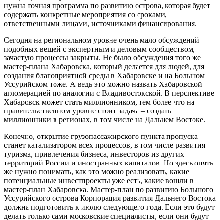
нужна точная программа по развитию острова, которая будет
содержать конкретные мероприятия со сроками,
ответственными лицами, источниками финансирования.
Сегодня на региональном уровне очень мало обсуждений
подобных вещей с экспертным и деловым сообществом,
зачастую процессы закрыты. Не было обсуждения того же
мастер-плана Хабаровска, который делается для людей, для
создания благоприятной среды в Хабаровске и на Большом
Уссурийском тоже. А ведь это можно назвать Хабаровской
агломерацией по аналогии с Владивостокской. В перспективе
Хабаровск может стать миллионником, тем более что на
правительственном уровне стоит задача – создать
миллионники в регионах, в том числе на Дальнем Востоке.
Конечно, открытие грузопассажирского пункта пропуска
станет катализатором всех процессов, в том числе развития
туризма, привлечения бизнеса, инвесторов из других
территорий России и иностранных капиталов. Но здесь опять
же нужно понимать, как это можно реализовать, какие
потенциальные инвестпроекты уже есть, какие вошли в
мастер-план Хабаровска. Мастер-план по развитию Большого
Уссурийского острова Корпорация развития Дальнего Востока
должна подготовить к июлю следующего года. Если это будут
делать только сами московские специалисты, если они будут