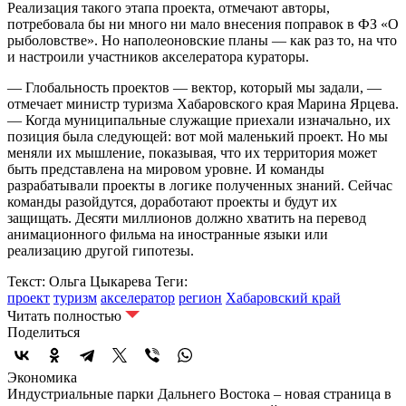
Реализация такого этапа проекта, отмечают авторы,
потребовала бы ни много ни мало внесения поправок в ФЗ «О
рыболовстве». Но наполеоновские планы — как раз то, на что
и настроили участников акселератора кураторы.
— Глобальность проектов — вектор, который мы задали, —
отмечает министр туризма Хабаровского края Марина Ярцева.
— Когда муниципальные служащие приехали изначально, их
позиция была следующей: вот мой маленький проект. Но мы
меняли их мышление, показывая, что их территория может
быть представлена на мировом уровне. И команды
разрабатывали проекты в логике полученных знаний. Сейчас
команды разойдутся, доработают проекты и будут их
защищать. Десяти миллионов должно хватить на перевод
анимационного фильма на иностранные языки или
реализацию другой гипотезы.
Текст: Ольга Цыкарева
Теги:
проект
туризм
акселератор
регион
Хабаровский край
Читать полностью
Поделиться
Экономика
Индустриальные парки Дальнего Востока – новая страница в