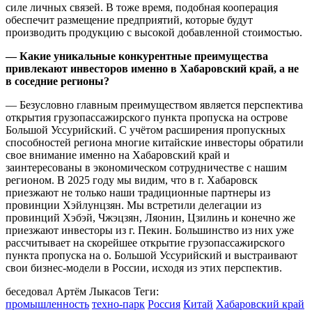
силе личных связей. В тоже время, подобная кооперация
обеспечит размещение предприятий, которые будут
производить продукцию с высокой добавленной стоимостью.
— Какие уникальные конкурентные преимущества
привлекают инвесторов именно в Хабаровский край, а не
в соседние регионы?
— Безусловно главным преимуществом является перспектива
открытия грузопассажирского пункта пропуска на острове
Большой Уссурийский. С учётом расширения пропускных
способностей региона многие китайские инвесторы обратили
свое внимание именно на Хабаровский край и
заинтересованы в экономическом сотрудничестве с нашим
регионом. В 2025 году мы видим, что в г. Хабаровск
приезжают не только наши традиционные партнеры из
провинции Хэйлунцзян. Мы встретили делегации из
провинций Хэбэй, Чжэцзян, Ляонин, Цзилинь и конечно же
приезжают инвесторы из г. Пекин. Большинство из них уже
рассчитывает на скорейшее открытие грузопассажирского
пункта пропуска на о. Большой Уссурийский и выстраивают
свои бизнес-модели в России, исходя из этих перспектив.
беседовал Артём Лыкасов
Теги:
промышленность
техно-парк
Россия
Китай
Хабаровский край