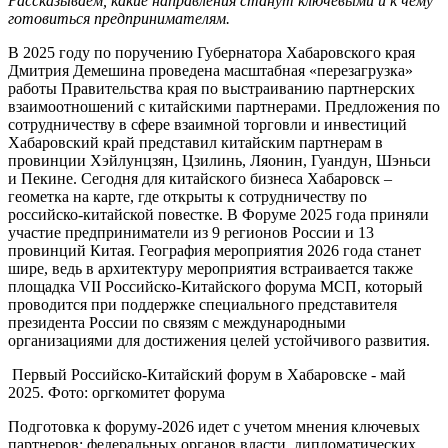
Рассказываем, какие направления станут ключевыми и к чему
готовиться предпринимателям.
В 2025 году по поручению Губернатора Хабаровского края
Дмитрия Демешина проведена масштабная «перезагрузка»
работы Правительства края по выстраиванию партнерских
взаимоотношений с китайскими партнерами. Предложения по
сотрудничеству в сфере взаимной торговли и инвестиций
Хабаровский край представил китайским партнерам в
провинции Хэйлунцзян, Цзилинь, Ляонин, Гуандун, Шэньси
и Пекине. Сегодня для китайского бизнеса Хабаровск –
геометка на карте, где открыты к сотрудничеству по
российско-китайской повестке. В Форуме 2025 года приняли
участие предприниматели из 9 регионов России и 13
провинций Китая. География мероприятия 2026 года станет
шире, ведь в архитектуру мероприятия встраивается также
площадка VII Российско-Китайского форума МСП, который
проводится при поддержке специального представителя
президента России по связям с международными
организациями для достижения целей устойчивого развития.
Первый Российско-Китайский форум в Хабаровске - май
2025. Фото: оргкомитет форума
Подготовка к форуму-2026 идет с учетом мнения ключевых
партнеров: федеральных органов власти, дипломатических