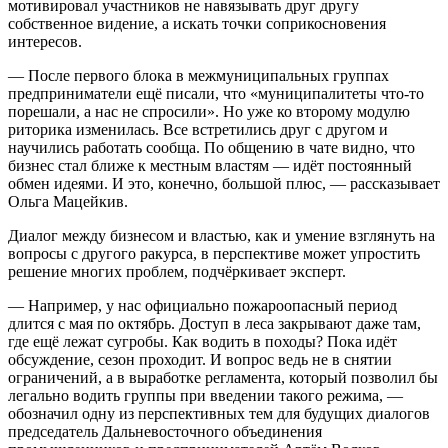
мотивировал участников не навязывать друг другу
собственное видение, а искать точки соприкосновения
интересов.
— После первого блока в межмуниципальных группах
предприниматели ещё писали, что «муниципалитеты что-то
порешали, а нас не спросили». Но уже ко второму модулю
риторика изменилась. Все встретились друг с другом и
научились работать сообща. По общению в чате видно, что
бизнес стал ближе к местным властям — идёт постоянный
обмен идеями. И это, конечно, большой плюс, — рассказывает
Ольга Мацейкив.
Диалог между бизнесом и властью, как и умение взглянуть на
вопросы с другого ракурса, в перспективе может упростить
решение многих проблем, подчёркивает эксперт.
— Например, у нас официально пожароопасный период
длится с мая по октябрь. Доступ в леса закрывают даже там,
где ещё лежат сугробы. Как водить в походы? Пока идёт
обсуждение, сезон проходит. И вопрос ведь не в снятии
ограничений, а в выработке регламента, который позволил бы
легально водить группы при введении такого режима, —
обозначил одну из перспективных тем для будущих диалогов
председатель Дальневосточного объединения