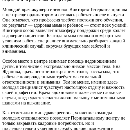
Молодой врач-акушер-гинеколог Виктория Тетеркина пришла
в центр еще ординатором и осталась работать после выпуска.
Она отмечает, что профессия требует постоянного обучения,
но результат — здоровая мама и ребенок — стоит всех усилий.
Виктория особо выделяет атмосферу поддержки среди коллег
и доверие пациентов. Благодаря максимально комфортным
условиям работы специалист внимательно разбирает каждый
клинический случай, окружая будущих мам заботой и
вниманием.
Особое место в центре занимает помощь недоношенным
детям, в том числе с экстремально низкой массой тела. Яна
Жданова, врач-анестезиолог-реаниматолог, рассказала, что
работа с новорожденными требует максимальной
ответственности и внимания. Тем не менее, именно здесь
молодая специалист чувствует настоящую отдачу и важность
своей профессии. Врача вдохновляют даже самые сложные
случаи, когда удается спасти жизнь малышу с минимальными
шансами на выживание.
Как отметили в минздраве региона, усиление команды
молодых специалистов позволяет Перинатальному центру не
только закрывать кадровые потребности, но и
последовательно укреплять службу родовспоможения в