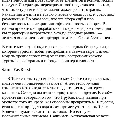
идентичность для превращения её элементов в коммерческий
продукт. И кураторы перевернули моё представление о том,
что такое туризм и какие задачи может решать отрасль.
Раньше мы думали в первую очередь о маршрутах и средствах
размещения. Но оказалось, что эта сфера ещё и про
безопасность территории или эффективность экспорта. В
нашем проекте мы прорабатывали меры, которые позволили
бы территории встроиться в международные рынки, —
делится впечатлениями предприниматель Ольга Ахтияйнен.
В итоге команда сфокусировалась на водных биоресурсах,
которые туристы любят употреблять в свежем виде. Бизнес-
модель предполагает уход от связки гастрономического
туризма с ресторанами и фокус на интерактивности.
Фото: EastRussia
— В 1920-е годы туризм в Советском Союзе создавался как
инструмент привлечения валюты. А для этого нужны
изменения в законодательстве и адаптация под интересы
клиентов. Сегодня им нужно одно, завтра — другое. В своём
проекте мы говорили о том, что 1 рубль, получаемый при
экспорте того же краба, мы способны превратить в 10 рублей,
если клиент приедет сюда и сам примет участие в рыбалке.
Конечно, нужно следить за выловом. Но есть уже
положительные примеры. Например, Астраханская область