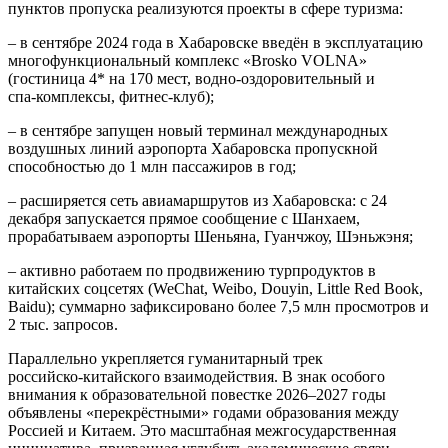
пунктов пропуска реализуются проекты в сфере туризма:
– в сентябре 2024 года в Хабаровске введён в эксплуатацию
многофункциональный комплекс «Brosko VOLNA»
(гостиница 4* на 170 мест, водно‑оздоровительный и
спа‑комплексы, фитнес‑клуб);
– в сентябре запущен новый терминал международных
воздушных линий аэропорта Хабаровска пропускной
способностью до 1 млн пассажиров в год;
– расширяется сеть авиамаршрутов из Хабаровска: с 24
декабря запускается прямое сообщение с Шанхаем,
прорабатываем аэропорты Шеньяна, Гуанчжоу, Шэньжэня;
– активно работаем по продвижению турпродуктов в
китайских соцсетях (WeChat, Weibo, Douyin, Little Red Book,
Baidu); суммарно зафиксировано более 7,5 млн просмотров и
2 тыс. запросов.
Параллельно укрепляется гуманитарный трек
российско‑китайского взаимодействия. В знак особого
внимания к образовательной повестке 2026–2027 годы
объявлены «перекрёстными» годами образования между
Россией и Китаем. Это масштабная межгосударственная