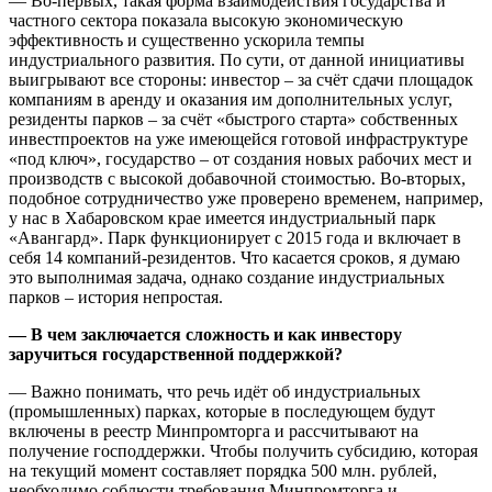
— Во-первых, такая форма взаимодействия государства и
частного сектора показала высокую экономическую
эффективность и существенно ускорила темпы
индустриального развития. По сути, от данной инициативы
выигрывают все стороны: инвестор – за счёт сдачи площадок
компаниям в аренду и оказания им дополнительных услуг,
резиденты парков – за счёт «быстрого старта» собственных
инвестпроектов на уже имеющейся готовой инфраструктуре
«под ключ», государство – от создания новых рабочих мест и
производств с высокой добавочной стоимостью. Во-вторых,
подобное сотрудничество уже проверено временем, например,
у нас в Хабаровском крае имеется индустриальный парк
«Авангард». Парк функционирует с 2015 года и включает в
себя 14 компаний-резидентов. Что касается сроков, я думаю
это выполнимая задача, однако создание индустриальных
парков – история непростая.
— В чем заключается сложность и как инвестору
заручиться государственной поддержкой?
— Важно понимать, что речь идёт об индустриальных
(промышленных) парках, которые в последующем будут
включены в реестр Минпромторга и рассчитывают на
получение господдержки. Чтобы получить субсидию, которая
на текущий момент составляет порядка 500 млн. рублей,
необходимо соблюсти требования Минпромторга и