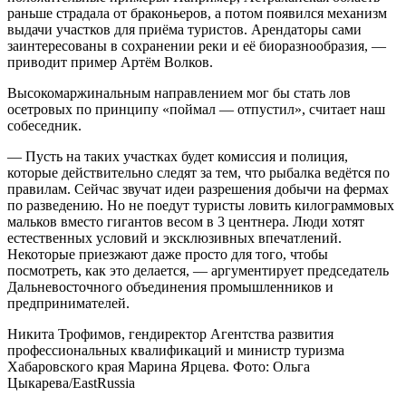
раньше страдала от браконьеров, а потом появился механизм
выдачи участков для приёма туристов. Арендаторы сами
заинтересованы в сохранении реки и её биоразнообразия, —
приводит пример Артём Волков.
Высокомаржинальным направлением мог бы стать лов
осетровых по принципу «поймал — отпустил», считает наш
собеседник.
— Пусть на таких участках будет комиссия и полиция,
которые действительно следят за тем, что рыбалка ведётся по
правилам. Сейчас звучат идеи разрешения добычи на фермах
по разведению. Но не поедут туристы ловить килограммовых
мальков вместо гигантов весом в 3 центнера. Люди хотят
естественных условий и эксклюзивных впечатлений.
Некоторые приезжают даже просто для того, чтобы
посмотреть, как это делается, — аргументирует председатель
Дальневосточного объединения промышленников и
предпринимателей.
Никита Трофимов, гендиректор Агентства развития
профессиональных квалификаций и министр туризма
Хабаровского края Марина Ярцева. Фото: Ольга
Цыкарева/EastRussia