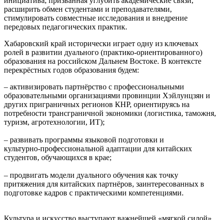
инициатива, призванная углубить академические связи,
расширить обмен студентами и преподавателями,
стимулировать совместные исследования и внедрение
передовых педагогических практик.
Хабаровский край исторически играет одну из ключевых
ролей в развитии дуального (практико‑ориентированного)
образования на российском Дальнем Востоке. В контексте
перекрёстных годов образования будем:
– активизировать партнёрство с профессиональными
образовательными организациями провинции Хэйлунцзян и
других приграничных регионов КНР, ориентируясь на
потребности трансграничной экономики (логистика, таможня,
туризм, агротехнологии, ИТ);
– развивать программы языковой подготовки и
культурно‑профессиональной адаптации для китайских
студентов, обучающихся в крае;
– продвигать модели дуального обучения как точку
притяжения для китайских партнёров, заинтересованных в
подготовке кадров с практическими компетенциями.
Культура и искусство выступают важнейшей «мягкой силой»,