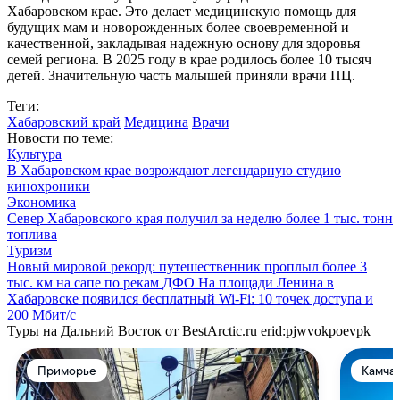
Хабаровском крае. Это делает медицинскую помощь для
будущих мам и новорожденных более своевременной и
качественной, закладывая надежную основу для здоровья
семей региона. В 2025 году в крае родилось более 10 тысяч
детей. Значительную часть малышей приняли врачи ПЦ.
Теги:
Хабаровский край
Медицина
Врачи
Новости по теме:
Культура
В Хабаровском крае возрождают легендарную студию
кинохроники
Экономика
Север Хабаровского края получил за неделю более 1 тыс. тонн
топлива
Туризм
Новый мировой рекорд: путешественник проплыл более 3
тыс. км на сапе по рекам ДФО
На площади Ленина в
Хабаровске появился бесплатный Wi‑Fi: 10 точек доступа и
200 Мбит/с
Туры на Дальний Восток от BestArctic.ru
erid:pjwvokpoevpk