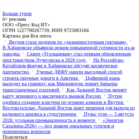
Больше туров
6+ реклама
ООО «Пресс Код ИТ»
ОГРН 1227700267739, ИНН 9725083184
Картина дня
Вся лента
Якутия стала лидером по «дальневосточным гектарам»
В Хабаровске объявили режим повышенной готовности из‑за
паводка
Сквер «Угольщиков» стал первым обновленным
пространством Лучегорска в 2026 году
На Российско-
Китайском форуме в Хабаровске обсудят космическое
партнерство
Ученые ДВФУ нашли выгодный способ
строить прочные дороги в Арктике
Цифровой юань
выходит на границу: как Маньчжоули ломает барьеры
трансграничных платежей
Как Дальний Восток меняет
карту зернового и масличного рынков России
Путин
одобрил создание кластера по огранке алмазов в Якутии
Востокгосплан: Дальний Восток ищет решения для выхода из
кадрового кризиса в судостроении
Пульс угля — 3 августа
2026: угольная промышленность в моменте
«Энергия
Сахалина-2026» — под знаком локальных успехов и
нерешенных вопросов
Поделиться