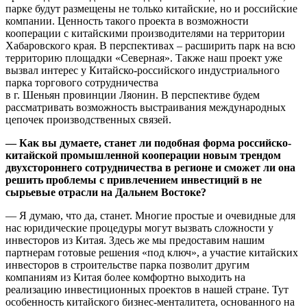
парке будут размещены не только китайские, но и российские
компании. Ценность такого проекта в возможности
кооперации с китайскими производителями на территории
Хабаровского края. В перспективах – расширить парк на всю
территорию площадки «Северная». Также наш проект уже
вызвал интерес у Китайско-российского индустриального
парка торгового сотрудничества
в г. Шеньян провинции Ляонин. В перспективе будем
рассматривать возможность выстраивания международных
цепочек производственных связей.
— Как вы думаете, станет ли подобная форма российско-
китайской промышленной кооперации новым трендом
двухстороннего сотрудничества в регионе и сможет ли она
решить проблемы с привлечением инвестиций в не
сырьевые отрасли на Дальнем Востоке?
— Я думаю, что да, станет. Многие простые и очевидные для
нас юридические процедуры могут вызвать сложности у
инвесторов из Китая. Здесь же мы предоставим нашим
партнерам готовые решения «под ключ», а участие китайских
инвесторов в строительстве парка позволит другим
компаниям из Китая более комфортно выходить на
реализацию инвестиционных проектов в нашей стране. Тут
особенность китайского бизнес-менталитета, основанного на