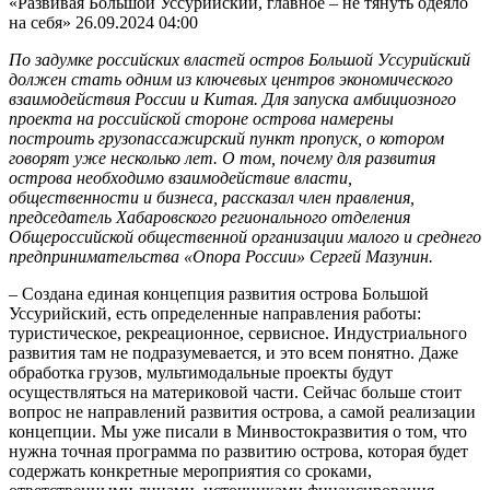
«Развивая Большой Уссурийский, главное – не тянуть одеяло
на себя»
26.09.2024 04:00
По задумке российских властей остров Большой Уссурийский
должен стать одним из ключевых центров экономического
взаимодействия России и Китая. Для запуска амбициозного
проекта на российской стороне острова намерены
построить грузопассажирский пункт пропуск, о котором
говорят уже несколько лет. О том, почему для развития
острова необходимо взаимодействие власти,
общественности и бизнеса, рассказал член правления,
председатель Хабаровского регионального отделения
Общероссийской общественной организации малого и среднего
предпринимательства «Опора России» Сергей Мазунин.
– Создана единая концепция развития острова Большой
Уссурийский, есть определенные направления работы:
туристическое, рекреационное, сервисное. Индустриального
развития там не подразумевается, и это всем понятно. Даже
обработка грузов, мультимодальные проекты будут
осуществляться на материковой части. Сейчас больше стоит
вопрос не направлений развития острова, а самой реализации
концепции. Мы уже писали в Минвостокразвития о том, что
нужна точная программа по развитию острова, которая будет
содержать конкретные мероприятия со сроками,