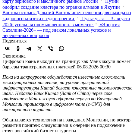
карту зернового и масличного рынков России
Путин
одобрил создание кластера по огранке алмазов в Якутии
Востокгосплан: Дальний Восток ищет решения для выхода из
кадрового кризиса в судостроении
Пульс угля — 3 августа
2026: угольная промышленность в моменте
«Энергия
Сахалина-2026» — под знаком локальных успехов и
нерешенных вопросов
Поделиться
Экономика
Цифровой юань выходит на границу: как Маньчжоули ломает
барьеры трансграничных платежей
06.08.2026 00:30
Пока на макроуровне обсуждаются известные сложности
международных расчетов, на уровне приграничной
инфраструктуры Китай делает конкретные технологические
шаги. Недавно Банк Китая (Bank of China) через свое
отделение в Маньчжоули оформил первую во Внутренней
Монголии транзакцию в цифровом юане (e-CNY) для
иностранного туриста.
Обкатывается технология на гражданах Монголии, но вектор
развития понятен: следующими в очереди на подключение
стоят российский бизнес и туристы.