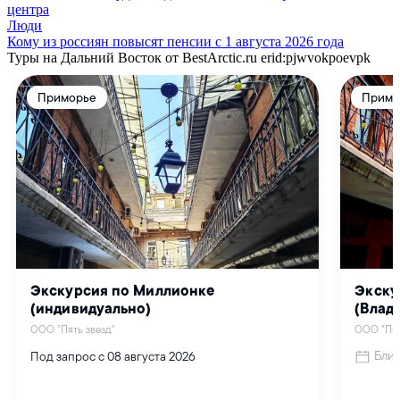
центра
Люди
Кому из россиян повысят пенсии с 1 августа 2026 года
Туры на Дальний Восток от BestArctic.ru
erid:pjwvokpoevpk