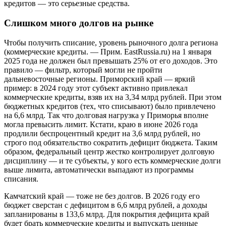
кредитов — это серьезные средства.
Слишком много долгов на рынке
Чтобы получить списание, уровень рыночного долга региона
(коммерческие кредиты. — Прим. EastRussia.ru) на 1 января
2025 года не должен был превышать 25% от его доходов. Это
правило — фильтр, который могли не пройти
дальневосточные регионы. Приморский край — яркий
пример: в 2024 году этот субъект активно привлекал
коммерческие кредиты, взяв их на 3,34 млрд рублей. При этом
бюджетных кредитов (тех, что списывают) было привлечено
на 6,6 млрд. Так что долговая нагрузка у Приморья вполне
могла превысить лимит. Кстати, краю в июне 2026 года
продлили беспроцентный кредит на 3,6 млрд рублей, но
строго под обязательство сократить дефицит бюджета. Таким
образом, федеральный центр жестко контролирует долговую
дисциплину — и те субъекты, у кого есть коммерческие долги
выше лимита, автоматически выпадают из программы
списания.
Камчатский край — тоже не без долгов. В 2026 году его
бюджет сверстан с дефицитом в 6,6 млрд рублей, а доходы
запланированы в 133,6 млрд. Для покрытия дефицита край
будет брать коммерческие кредиты и выпускать ценные