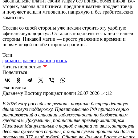
Забайкальске платит своим Alipay без поиска обменников. Во-
вторых, выгода для бизнеса: предприниматель продает товар
и получает деньги мгновенно, напрямую и без грабительских
комиссий.
Соседи со своей стороны уже начали строить эту удобную
«финансовую дорогу». Осталось подключиться к ней с нашей
стороны. Никакой магии — просто уважение к времени и
нервам людей по обе стороны границы.
Теги:
финансы
расчет
граница
юань
Читать полностью
Поделиться
Экономика
Дальнему Востоку прощают долги
26.07.2026 14:12
В 2026 году российские регионы получили беспрецедентную
финансовую поддержку. Правительство РФ приняло серию
распоряжений о списании задолженности по бюджетным
кредитам. Документы, подписанные премьер-министром
Михаилом Мишустиным в период с марта по июль, затронули
десятки субъектов страны, а общая сумма прощенных долгов
превысила 377 млрд рублей. Однако на Дальнем Востоке не все