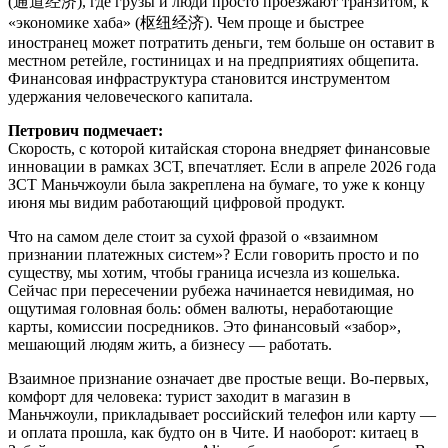
(通道经济), где грузы и люди просто проезжают транзитом, к
«экономике хаба» (枢纽经济). Чем проще и быстрее
иностранец может потратить деньги, тем больше он оставит в
местном ретейле, гостиницах и на предприятиях общепита.
Финансовая инфраструктура становится инструментом
удержания человеческого капитала.
Петрович подмечает:
Скорость, с которой китайская сторона внедряет финансовые
инновации в рамках ЗСТ, впечатляет. Если в апреле 2026 года
ЗСТ Маньчжоули была закреплена на бумаге, то уже к концу
июня мы видим работающий цифровой продукт.
Что на самом деле стоит за сухой фразой о «взаимном
признании платежных систем»? Если говорить просто и по
существу, мы хотим, чтобы граница исчезла из кошелька.
Сейчас при пересечении рубежа начинается невидимая, но
ощутимая головная боль: обмен валюты, неработающие
карты, комиссии посредников. Это финансовый «забор»,
мешающий людям жить, а бизнесу — работать.
Взаимное признание означает две простые вещи. Во-первых,
комфорт для человека: турист заходит в магазин в
Маньчжоули, прикладывает российский телефон или карту —
и оплата прошла, как будто он в Чите. И наоборот: китаец в