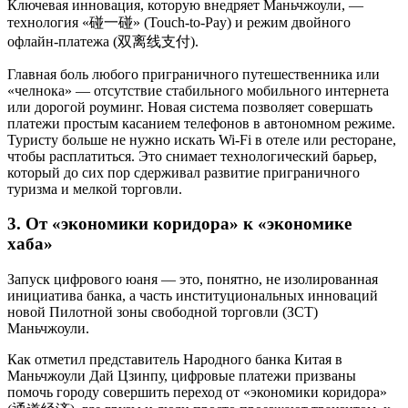
Ключевая инновация, которую внедряет Маньчжоули, —
технология «碰一碰» (Touch-to-Pay) и режим двойного
офлайн-платежа (双离线支付).
Главная боль любого приграничного путешественника или
«челнока» — отсутствие стабильного мобильного интернета
или дорогой роуминг. Новая система позволяет совершать
платежи простым касанием телефонов в автономном режиме.
Туристу больше не нужно искать Wi-Fi в отеле или ресторане,
чтобы расплатиться. Это снимает технологический барьер,
который до сих пор сдерживал развитие приграничного
туризма и мелкой торговли.
3. От «экономики коридора» к «экономике
хаба»
Запуск цифрового юаня — это, понятно, не изолированная
инициатива банка, а часть институциональных инноваций
новой Пилотной зоны свободной торговли (ЗСТ)
Маньчжоули.
Как отметил представитель Народного банка Китая в
Маньчжоули Дай Цзинпу, цифровые платежи призваны
помочь городу совершить переход от «экономики коридора»